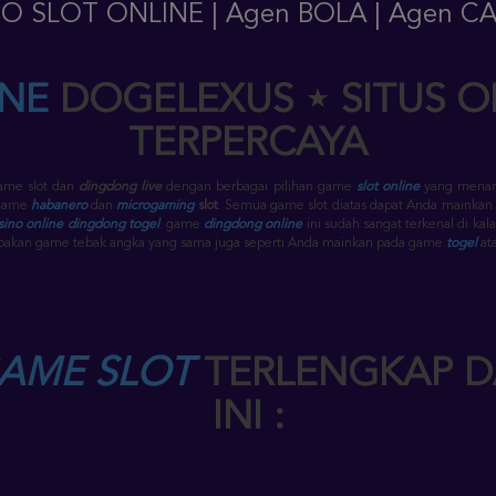
O SLOT ONLINE | Agen BOLA | Agen CA
INE
DOGELEXUS
⋆
SITUS 
TERPERCAYA
ame slot dan
dingdong live
dengan berbagai pilihan game
slot online
yang menarik
 game
habanero
dan
microgaming
slot
. Semua game slot diatas dapat Anda mainkan
sino online
dingdong togel
. game
dingdong online
ini sudah sangat terkenal di k
upakan game tebak angka yang sama juga seperti Anda mainkan pada game
togel
at
AME SLOT
TERLENGKAP D
INI :