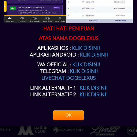
HATI HATI PENIPUAN
ATAS NAMA DOGELEXUS
APLIKASI IOS :
KLIK DISINI!
APLIKASI ANDROID :
KLIK DISINI!
OUR PARTNER
WA OFFICIAL :
KLIK DISINI!
TELEGRAM :
KLIK DISINI!
LIVECHAT DOGELEXUS
LINK ALTERNATIF 1 :
KLIK DISINI!
LINK ALTERNATIF 2 :
KLIK DISINI!
OK