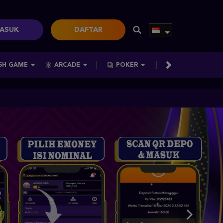
ASUK
DAFTAR
SH GAME
ARCADE
POKER
E-SPORTS