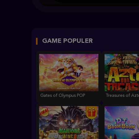
GAME POPULER
Gates of Olympus POP
Treasures of Azt