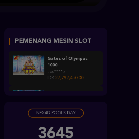
PEMENANG MESIN SLOT
Gates of Olympus
1000
aps****5
IDR
27,792,450.00
Gates of Olympus
Way of Ninja
FORTUNE GARUDA 500
1000
aps****5
IDR
14,129,000.00
NEX4D POOLS DAY
Gates of Olympus
3645
1000