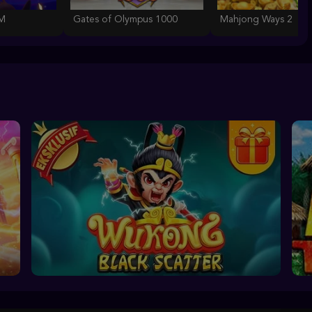
M
Gates of Olympus 1000
Mahjong Ways 2