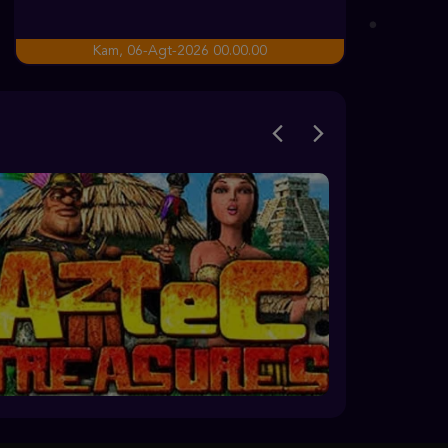
aps****5
IDR
6,904,000.00
Kpop Hunter Zeus
Duck Hunters
Kam, 06-Agt-2026 00.00.00
Gates of Olympus
1000
aps****5
IDR
5,959,600.00
Sweet Bonanza 2500
m***3
IDR
5,550,850.00
Gates of Olympus
1000
aps****5
IDR
4,884,000.00
Gates of Olympus
1000
aps****5