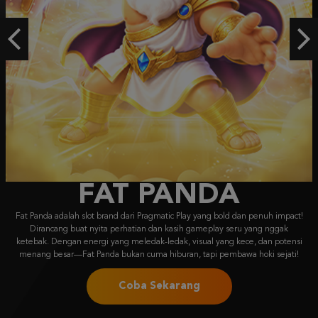
Starlight Princess™ 1000
ag****8
IDR
8,296,800.00
Previous
Ne
Mahjong Wins 3 – Black Scatter
co****6
IDR
7,786,400.00
FAT PANDA
Fat Panda adalah slot brand dari Pragmatic Play yang bold dan penuh impact!
Dirancang buat nyita perhatian dan kasih gameplay seru yang nggak
ketebak. Dengan energi yang meledak-ledak, visual yang kece, dan potensi
menang besar—Fat Panda bukan cuma hiburan, tapi pembawa hoki sejati!
Coba Sekarang