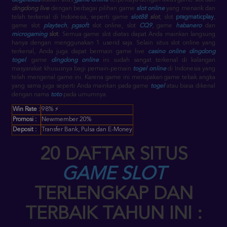
dogelexus
adalah situs
game online
terpercaya dengan fokus game slot dan
dingdong live
dengan berbagai pilihan game
slot online
yang menarik dan
telah terkenal di Indonesia, seperti game
slot88
slot
, slot
pragmaticplay
,
game slot
playtech
,
pgsoft
slot online
, slot
CQ9
, game
habanero
dan
microgaming
slot
. Semua game slot diatas dapat Anda mainkan langsung
hanya dengan menggunakan 1 userid saja.
Selain situs slot online yang
terkenal, Anda juga dapat bermain game live
casino online
dingdong
togel
. game
dingdong online
ini sudah sangat terkenal di kalangan
masyarakat khususnya bagi pemain-pemain
togel online
di Indonesia yang
telah mengenal game ini. Karena game ini merupakan game tebak angka
yang sama juga seperti Anda mainkan pada game
togel
atau biasa dikenal
dengan nama
toto
pada umumnya.
Win Rate :
98% ⚡
Promosi :
Newmember 20%
Deposit :
Transfer Bank, Pulsa dan E-Money
20 DAFTAR SITUS
GAME SLOT
TERLENGKAP DAN
TERBAIK TAHUN INI :