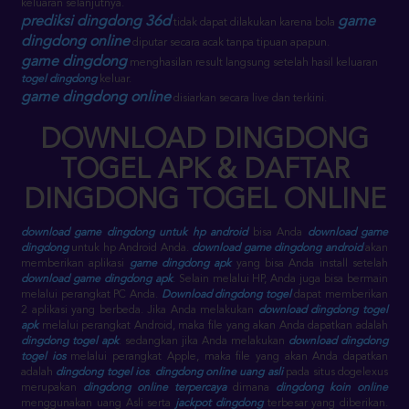
keluaran selanjutnya.
prediksi dingdong 36d
game
tidak dapat dilakukan karena bola
dingdong online
diputar secara acak tanpa tipuan apapun.
game dingdong
menghasilan result langsung setelah hasil keluaran
togel dingdong
keluar.
game dingdong online
disiarkan secara live dan terkini.
DOWNLOAD DINGDONG
TOGEL APK & DAFTAR
DINGDONG TOGEL ONLINE
download game dingdong untuk hp android
bisa Anda
download game
dingdong
untuk hp Android Anda.
download game dingdong android
akan
memberikan aplikasi
game dingdong apk
yang bisa Anda install setelah
download game dingdong apk
. Selain melalui HP, Anda juga bisa bermain
melalui perangkat PC Anda.
Download dingdong togel
dapat memberikan
2 aplikasi yang berbeda. Jika Anda melakukan
download dingdong togel
apk
melalui perangkat Android, maka file yang akan Anda dapatkan adalah
dingdong togel apk
. sedangkan jika Anda melakukan
download dingdong
togel ios
melalui perangkat Apple, maka file yang akan Anda dapatkan
adalah
dingdong togel ios
.
dingdong online uang asli
pada situs dogelexus
merupakan
dingdong online terpercaya
dimana
dingdong koin online
menggunakan uang Asli serta
jackpot dingdong
terbesar yang diberikan.