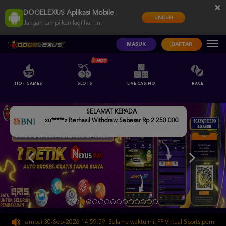
×
DOGELEXUS Aplikasi Mobile
UNDUH
Jangan tampilkan lagi hari ini
MASUK
DAFTAR
HOT GAMES
SLOTS
LIVE CASINO
RACE
SELAMAT KEPADA
xu*****z Berhasil Withdraw Sebesar Rp 2.250.000
59 sampai 30-Sep-2026 14.59.59. Selama waktu ini, PP Virtual Sports permainan ti