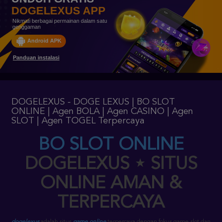
DOGELEXUS APP
Nikmati berbagai permainan dalam satu
genggaman
Android APK
Panduan instalasi
DOGELEXUS - DOGE LEXUS | BO SLOT
ONLINE | Agen BOLA | Agen CASINO | Agen
SLOT | Agen TOGEL Terpercaya
BO SLOT ONLINE
DOGELEXUS
⋆
SITUS
ONLINE AMAN &
TERPERCAYA