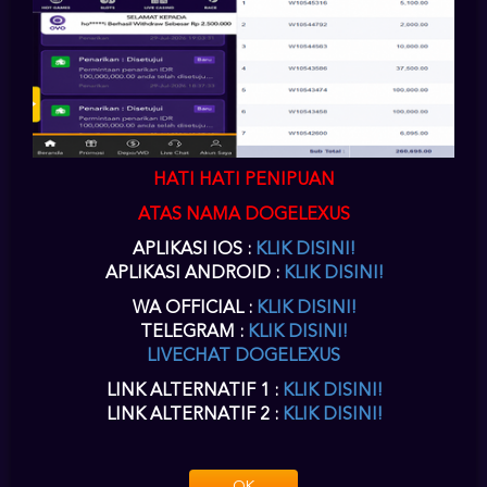
joker123
.
slot88 daftar
akun slot online
dengan proses yang cepat dapat
Anda terima sesaat setelah
daftar joker777
selesai Anda isikan datanya
dengan lengkap.
slot88 daftar
hanya membutuhkan waktu beberapa menit
untuk pengisian form
daftar joker888
disitus
joker 123
atau
slot88
sebagai
joker game
terpercaya.
slot88 online
,
joker888
,
joker123
,
jokergaming
,
joker1788
,
joker8868
,
joker777
,
joker688
sebagai alternatif
joker slot
pada
situs dogelexus
joker gaming
.
DOWNLOAD SLOT88 APK
HATI HATI PENIPUAN
SLOT SLOT88 LOGIN VERSI
ATAS NAMA DOGELEXUS
TERBARU
APLIKASI IOS :
KLIK DISINI!
APLIKASI ANDROID :
KLIK DISINI!
joker download
Setelah Anda melakukan
pendaftaran akun slot88
di
dogelexus, maka selanjutnya Anda dapat melakukan
download slot88
apk,
WA OFFICIAL :
KLIK DISINI!
aplikasi
slot88 apk
android dogelexus ini mendukung Anda dalam bermain
TELEGRAM :
KLIK DISINI!
melalui perangkat mobile smartphone Anda. Baik melalui PC atau mobile
LIVECHAT DOGELEXUS
dimana saja dan kapan saja dapat Anda mainkan semua game yang ada di
slot dogelexus ini.
slot88 download
dapat Anda
download aplikasi joker
LINK ALTERNATIF 1 :
KLIK DISINI!
123
melalui Android dan IOS.
slot88 download apk
bisa langsung diinstal
setelah Anda
download aplikasi slot88
nya.
download joker 123
lebih baik
LINK ALTERNATIF 2 :
KLIK DISINI!
segera Anda download setelah
daftar akun slot88
sehingga lebih
memudahkan Anda untuk
login slot88
.
download slot88
ini terletak pada
menu daftar
slot88 apk download
yang ada pada kanan menu utama pada
situs
dogelexus slot online
ini.
slot88 android download
untuk perangkat