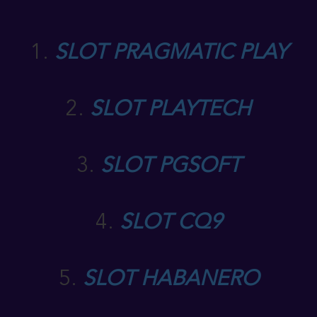
1.
SLOT PRAGMATIC PLAY
2.
SLOT PLAYTECH
3.
SLOT PGSOFT
4.
SLOT CQ9
5.
SLOT HABANERO