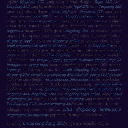
seperti
Dingdong 12D
yang biasa dikenal dengan
Togel 12D
Live,
Dingdong 24D
yang biasa dikenal dengan
Togel 24D
Live,
Dingdong 36D
yang biasa dikenal dengan
Togel 36D
Live,
Dingdong 48D
yang biasa
dikenal dengan
Togel 48D
Live dan
Dingdong Dragon Tiger
live casino
online. game
live casino online
ini sangatlah di gemari karena mudahnya
dalam game serta kemudahan dalam memenangkan game ini karena
dogelexus
menjamin 100% game
dingdong live
ini disiarkan secara
langsung dan update serta dalam waktu yang sama saat Anda mainkan.
dingdong togel
merupakan
dingdong online
yang tidak sama dengan
togel dingdong
hkb gaming
.
dindong
ini adalah versi
dingdong live
yang
berbeda server, tetapi memiliki keseruan bermain yang sama. game
ding
dong
pada situs dogelexus
live dingdong
ini dapat Anda sanding dan tidak
kalah dengan situs
totojitu
,
8togel
,
rgotogel
,
jayatogel
,
afatogel
,
togelcc
,
brotogel
dan
eyang togel
yang dikeluarkan oleh provider HKB gaming.
ingdong
ini disiarkan secara live
result dingdong 24d
atau
keluaran
dingdong 24d
,
pengeluaran dingdong 24d
,
result dingdong 36d jayatogel
tidak akan sama dengan
result dingdong 36d dogelexus
karena perbedaan
provider dari game yang di adopsi oleh dogelexus.
dingdong online
dogelexus terdiri dari
dingdong 12d
,
dingdong 24d
,
dingdong 36d
,
dingdong 48d
,
dingdong sicbo
dan
dingdong togel online
lainnya.
situs
dingdong online
dogelexus adalah
situs dingdong
yang beroperasi 24 jam.
live dingdong 24d
dan
live dingdong 36d
disiarkan secara live dan terkini
situs dingdong terpercaya
sehingga dogelexus merupakan
.
dingdong online terpercaya
juga memiliki ciri-ciri sebagai berikut :
rumus dingdong 36d
tidak ada
yang dapat menebak Angka