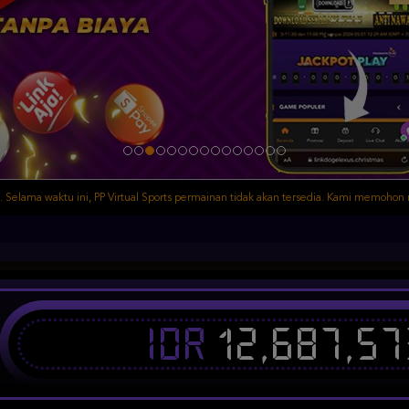
ktu ini, PP Virtual Sports permainan tidak akan tersedia. Kami memohon maaf atas
IDR
12,687,5