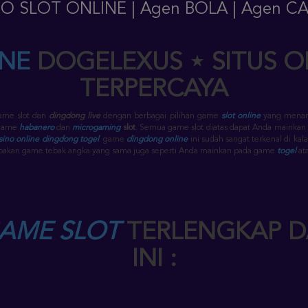
O SLOT ONLINE | Agen BOLA | Agen CA
INE
DOGELEXUS
⋆
SITUS 
TERPERCAYA
ame slot dan
dingdong live
dengan berbagai pilihan game
slot online
yang menarik
 game
habanero
dan
microgaming
slot
. Semua game slot diatas dapat Anda mainkan
sino online
dingdong togel
. game
dingdong online
ini sudah sangat terkenal di k
upakan game tebak angka yang sama juga seperti Anda mainkan pada game
togel
at
AME SLOT
TERLENGKAP D
INI :