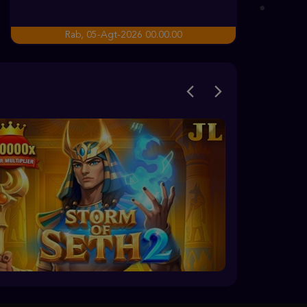
aps****5
IDR
6,904,000.00
Kpop Hunter Zeus
Pedas Gila
Rab, 05-Agt-2026 00.00.00
Sweet Bonanza 2500
m***3
IDR
5,550,850.00
Gates of Olympus™
sad****4
IDR
5,115,000.00
Gates of Olympus
1000
aps****5
IDR
4,884,000.00
Gates of Olympus
1000
aps****5
IDR
4,517,600.00