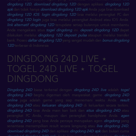
dingdong 12D
,
download dingdong 12D
dengan aplikasi
dingdong 12D
apk
dan tidak hanya
download dingdong 12D apk
Anda juga bisa download
dingdong 12D IOS
.
login dingdong 12D
bisa melalui perangkat PC dan
dingdong 12D login
juga bisa melalui perangkat Android atau IOS Anda.
link alternatif dingdong 12D
terupdate setiap bulannya untuk membantu
Anda mengakses situs
togel dingdong
ini.
deposit dingdong 12D
dapat
dilakukan melalui
dingdong 12D deposit pulsa
ataupun melalui transfer
bank. Proses
daftar dingdong 12D
yang sangat mudah dan
bonus dingdong
12D
terbesar di Indonesia
DINGDONG 24D LIVE ⋆
TOGEL 24D LIVE ⋆ TOGEL
DINGDONG
Dingdong 24D
biasa terkenal dengan
dingdong 24D live
adalah
togel
dingdong 24D
begitu digemari oleh masyarakat. game
dingdong 24D
online
juga adalah game yang siap menemani waktu Anda.
result
dingdong 24D
atau
keluaran dingdong 24D
di keluarkan secara terkini.
dingdong 24D
bisa Anda main kan baik dari
situs dingdong 24D
atau
perangkat PC Anda, maupun dari perangkat handphone Anda.
agen
dingdong 24D
yang bisa Anda percaya merupakan agen
dingdong
yang
senantiasa menampilkan result secara langsung atau
live dingdong 24D
,
download dingdong 24D
dari aplikasi
dingdong 24D apk
dan bukan cuma