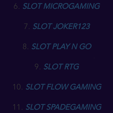
6.
SLOT MICROGAMING
7.
SLOT JOKER123
8.
SLOT PLAY N GO
9.
SLOT RTG
10.
SLOT FLOW GAMING
11.
SLOT SPADEGAMING