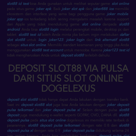
slot88 id test
bisa Anda gunakan untuk melihat seputar game
slot online
pada situs game
joker apk
. Baik
joker slot apk
dan
joker888 ios
memiliki
ekosistem dan interface yang sama bagi pengguna game
joker mobile
.
joker app
ios terkadang lebih sering mengalami masalah karena support
dari Apple yang tidak mendukung game
slot online
daripada
slot88
android
. Anda bisa
slot88 login
melalui perangkat mobile, desktop pc dan
tablet.
slot88 test id
boleh Anda minta jika belum ingin melakukan
daftar
slot slot88
untuk
login joker123
.
joker login
dari
link alternatif slot88
sebagai
situs slot online
. Memiliki standart keamanan yang tinggi jika Anda
menggunakan
slot88 test account
untuk mencoba. Karena
joker123 test id
tidak mengharuskan Anda untuk
deposit slot88
terlebih dahulu.
DEPOSIT SLOT88 VIA PULSA
DARI SITUS SLOT ONLINE
DOGELEXUS
deposit slot slot88
tidak hanya dapat Anda lakukan dengan transfer bank.
Saat ini
deposit slot88 slot
juga bisa Anda lakukan dengan
joker deposit
pulsa telkomsel
dan
joker deposit pulsa xl
. Selain dengan pulsa
slot88
deposit
juga mendukung e-wallet seperti GOPAY, OVO, DANA dll.
slot88
deposit pulsa
pada
situs slot online
dogelexus ini memiliki rate terbaik di
pasarannya.
slot88 deposit pulsa telkomsel
dengan rate 0.8 dan
slot88
deposit pulsa xl
dengan rate 0.9.
joker deposit pulsa
didukung selama 24