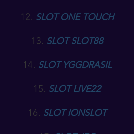
12.
SLOT ONE TOUCH
13.
SLOT SLOT88
14.
SLOT YGGDRASIL
15.
SLOT LIVE22
16.
SLOT IONSLOT