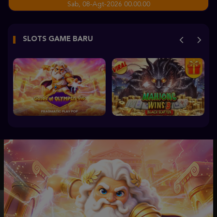
Sugar Rush 1000
Sab, 08-Agt-2026 00.00.00
ag****8
IDR
12,998,000.00
SLOTS GAME BARU
Gates of Olympus Super Scatter
h****4
IDR
11,362,800.00
Sugar Rush 1000
ag****8
IDR
10,299,200.00
Sugar Rush 1000
ag****8
IDR
6,882,000.00
Sugar Rush 1000
ag****8
IDR
4,886,400.00