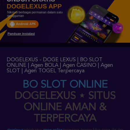
DOGELEXUS APP
Nikmati berbagai permainan dalam satu
genggaman
Android APK
Panduan instalasi
DOGELEXUS - DOGE LEXUS | BO SLOT
ONLINE | Agen BOLA | Agen CASINO | Agen
SLOT | Agen TOGEL Terpercaya
BO SLOT ONLINE
DOGELEXUS
⋆
SITUS
ONLINE AMAN &
TERPERCAYA