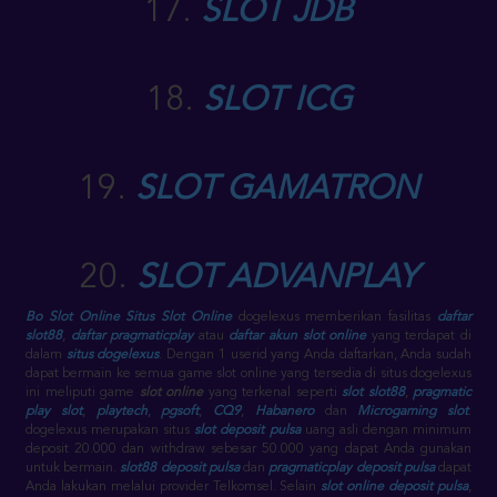
17.
SLOT JDB
18.
SLOT ICG
19.
SLOT GAMATRON
20.
SLOT ADVANPLAY
Bo Slot Online
Situs Slot Online
dogelexus memberikan fasilitas
daftar
slot88
,
daftar pragmaticplay
atau
daftar akun slot online
yang terdapat di
dalam
situs dogelexus
. Dengan 1 userid yang Anda daftarkan, Anda sudah
dapat bermain ke semua game slot online yang tersedia di situs dogelexus
ini meliputi game
slot online
yang terkenal seperti
slot slot88
,
pragmatic
play slot
,
playtech
,
pgsoft
,
CQ9
,
Habanero
dan
Microgaming slot
.
dogelexus merupakan situs
slot deposit pulsa
uang asli dengan minimum
deposit 20.000 dan withdraw sebesar 50.000 yang dapat Anda gunakan
untuk bermain.
slot88 deposit pulsa
dan
pragmaticplay deposit pulsa
dapat
Anda lakukan melalui provider Telkomsel. Selain
slot online deposit pulsa
,