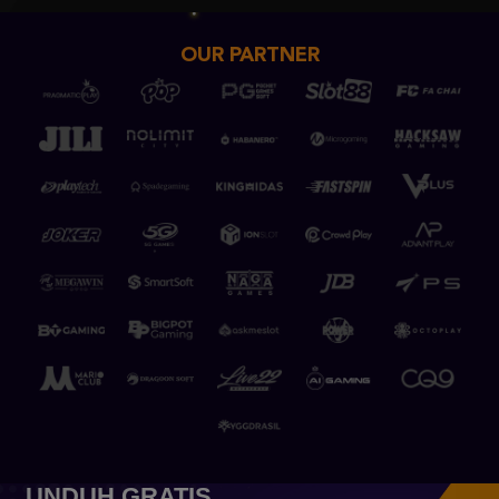
OUR PARTNER
UNDUH GRATIS