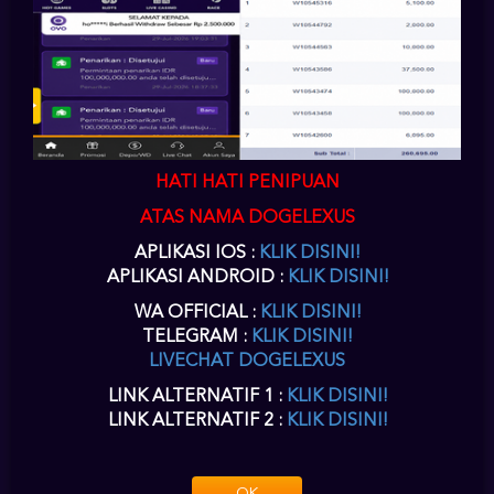
joker123
.
slot88 daftar
akun slot online
dengan proses yang cepat dapat
Anda terima sesaat setelah
daftar joker777
selesai Anda isikan datanya
dengan lengkap.
slot88 daftar
hanya membutuhkan waktu beberapa menit
untuk pengisian form
daftar joker888
disitus
joker 123
atau
slot88
sebagai
joker game
terpercaya.
slot88 online
,
joker888
,
joker123
,
jokergaming
,
joker1788
,
joker8868
,
joker777
,
joker688
sebagai alternatif
joker slot
pada
situs dogelexus
joker gaming
.
DOWNLOAD SLOT88 APK
HATI HATI PENIPUAN
SLOT SLOT88 LOGIN VERSI
ATAS NAMA DOGELEXUS
TERBARU
APLIKASI IOS :
KLIK DISINI!
APLIKASI ANDROID :
KLIK DISINI!
joker download
Setelah Anda melakukan
pendaftaran akun slot88
di
dogelexus, maka selanjutnya Anda dapat melakukan
download slot88
apk,
WA OFFICIAL :
KLIK DISINI!
aplikasi
slot88 apk
android dogelexus ini mendukung Anda dalam bermain
TELEGRAM :
KLIK DISINI!
melalui perangkat mobile smartphone Anda. Baik melalui PC atau mobile
LIVECHAT DOGELEXUS
dimana saja dan kapan saja dapat Anda mainkan semua game yang ada di
slot dogelexus ini.
slot88 download
dapat Anda
download aplikasi joker
LINK ALTERNATIF 1 :
KLIK DISINI!
123
melalui Android dan IOS.
slot88 download apk
bisa langsung diinstal
setelah Anda
download aplikasi slot88
nya.
download joker 123
lebih baik
LINK ALTERNATIF 2 :
KLIK DISINI!
segera Anda download setelah
daftar akun slot88
sehingga lebih
memudahkan Anda untuk
login slot88
.
download slot88
ini terletak pada
menu daftar
slot88 apk download
yang ada pada kanan menu utama pada
situs
dogelexus slot online
ini.
slot88 android download
untuk perangkat