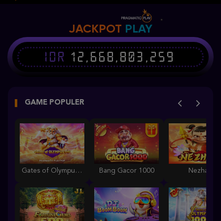
JACKPOT
PLAY
IDR
12,668,803,259
GAME POPULER
Gates of Olympus POP
Bang Gacor 1000
Nezha 2