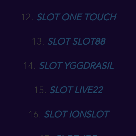
12.
SLOT ONE TOUCH
13.
SLOT SLOT88
14.
SLOT YGGDRASIL
15.
SLOT LIVE22
16.
SLOT IONSLOT