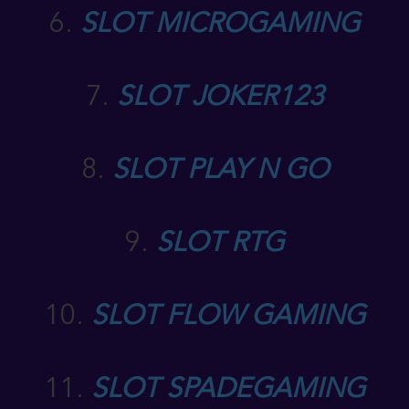
6.
SLOT MICROGAMING
7.
SLOT JOKER123
8.
SLOT PLAY N GO
9.
SLOT RTG
10.
SLOT FLOW GAMING
11.
SLOT SPADEGAMING