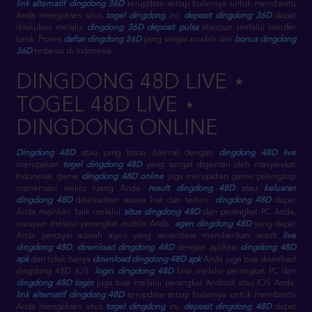
link alternatif dingdong 36D
terupdate setiap bulannya untuk membantu
Anda mengakses situs
togel dingdong
ini.
deposit dingdong 36D
dapat
dilakukan melalui
dingdong 36D deposit pulsa
ataupun melalui transfer
bank. Proses
daftar dingdong 36D
yang sangat mudah dan
bonus dingdong
36D
terbesar di Indonesia
DINGDONG 48D LIVE ⋆
TOGEL 48D LIVE ⋆
DINGDONG ONLINE
Dingdong 48D
atau yang biasa dikenal dengan
dingdong 48D live
merupakan
togel dingdong 48D
yang sangat digemari oleh masyarakat
Indonesia. game
dingdong 48D online
juga merupakan game pelengkap
menemani waktu luang Anda.
result dingdong 48D
atau
keluaran
dingdong 48D
dikeluarkan secara live dan terkini.
dingdong 48D
dapat
Anda mainkan baik melalui
situs dingdong 48D
dari perangkat PC Anda,
maupun melalui perangkat mobile Anda.
agen dingdong 48D
yang dapat
Anda percayai adalah agen yang senantiasa memberikan result
live
dingdong 48D
,
download dingdong 48D
dengan aplikasi
dingdong 48D
apk
dan tidak hanya
download dingdong 48D apk
Anda juga bisa download
dingdong 48D IOS.
login dingdong 48D
bisa melalui perangkat PC dan
dingdong 48D login
juga bisa melalui perangkat Android atau IOS Anda.
link alternatif dingdong 48D
terupdate setiap bulannya untuk membantu
Anda mengakses situs
togel dingdong
ini.
deposit dingdong 48D
dapat