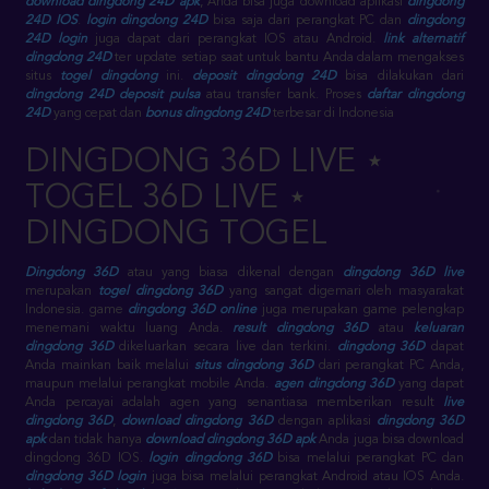
download dingdong 24D apk
, Anda bisa juga download aplikasi
dingdong
24D IOS
.
login dingdong 24D
bisa saja dari perangkat PC dan
dingdong
24D login
juga dapat dari perangkat IOS atau Android.
link alternatif
dingdong 24D
ter update setiap saat untuk bantu Anda dalam mengakses
situs
togel dingdong
ini.
deposit dingdong 24D
bisa dilakukan dari
dingdong 24D deposit pulsa
atau transfer bank. Proses
daftar dingdong
24D
yang cepat dan
bonus dingdong 24D
terbesar di Indonesia
DINGDONG 36D LIVE ⋆
TOGEL 36D LIVE ⋆
DINGDONG TOGEL
Dingdong 36D
atau yang biasa dikenal dengan
dingdong 36D live
merupakan
togel dingdong 36D
yang sangat digemari oleh masyarakat
Indonesia. game
dingdong 36D online
juga merupakan game pelengkap
menemani waktu luang Anda.
result dingdong 36D
atau
keluaran
dingdong 36D
dikeluarkan secara live dan terkini.
dingdong 36D
dapat
Anda mainkan baik melalui
situs dingdong 36D
dari perangkat PC Anda,
maupun melalui perangkat mobile Anda.
agen dingdong 36D
yang dapat
Anda percayai adalah agen yang senantiasa memberikan result
live
dingdong 36D
,
download dingdong 36D
dengan aplikasi
dingdong 36D
apk
dan tidak hanya
download dingdong 36D apk
Anda juga bisa download
dingdong 36D IOS.
login dingdong 36D
bisa melalui perangkat PC dan
dingdong 36D login
juga bisa melalui perangkat Android atau IOS Anda.