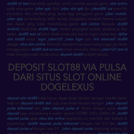
slot88 id test
bisa Anda gunakan untuk melihat seputar game
slot online
pada situs game
joker apk
. Baik
joker slot apk
dan
joker888 ios
memiliki
ekosistem dan interface yang sama bagi pengguna game
joker mobile
.
joker app
ios terkadang lebih sering mengalami masalah karena support
dari Apple yang tidak mendukung game
slot online
daripada
slot88
android
. Anda bisa
slot88 login
melalui perangkat mobile, desktop pc dan
tablet.
slot88 test id
boleh Anda minta jika belum ingin melakukan
daftar
slot slot88
untuk
login joker123
.
joker login
dari
link alternatif slot88
sebagai
situs slot online
. Memiliki standart keamanan yang tinggi jika Anda
menggunakan
slot88 test account
untuk mencoba. Karena
joker123 test id
tidak mengharuskan Anda untuk
deposit slot88
terlebih dahulu.
DEPOSIT SLOT88 VIA PULSA
DARI SITUS SLOT ONLINE
DOGELEXUS
deposit slot slot88
tidak hanya dapat Anda lakukan dengan transfer bank.
Saat ini
deposit slot88 slot
juga bisa Anda lakukan dengan
joker deposit
pulsa telkomsel
dan
joker deposit pulsa xl
. Selain dengan pulsa
slot88
deposit
juga mendukung e-wallet seperti GOPAY, OVO, DANA dll.
slot88
deposit pulsa
pada
situs slot online
dogelexus ini memiliki rate terbaik di
pasarannya.
slot88 deposit pulsa telkomsel
dengan rate 0.8 dan
slot88
deposit pulsa xl
dengan rate 0.9.
joker deposit pulsa
didukung selama 24