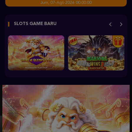
Sweet Bonanza 2500
Jum, 07-Agt-2026 00.00.00
m***3
IDR
5,298,200.00
SLOTS GAME BARU
Gates of Olympus 1000
lu****7
IDR
4,863,400.00
Sweet Bonanza 2500
m***3
IDR
4,199,670.00
Gates of Olympus Super Scatter
h****4
IDR
3,877,000.00
Mahjong Wins 3 – Black Scatter
p****3
IDR
3,825,000.00