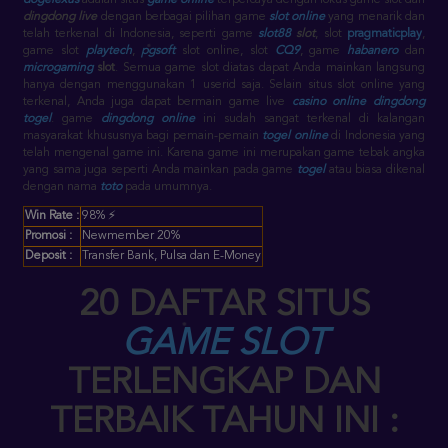
dogelexus
adalah situs
game online
terpercaya dengan fokus game slot dan
dingdong live
dengan berbagai pilihan game
slot online
yang menarik dan
telah terkenal di Indonesia, seperti game
slot88
slot
, slot
pragmaticplay
,
game slot
playtech
,
pgsoft
slot online
, slot
CQ9
, game
habanero
dan
microgaming
slot
. Semua game slot diatas dapat Anda mainkan langsung
hanya dengan menggunakan 1 userid saja.
Selain situs slot online yang
terkenal, Anda juga dapat bermain game live
casino online
dingdong
togel
. game
dingdong online
ini sudah sangat terkenal di kalangan
masyarakat khususnya bagi pemain-pemain
togel online
di Indonesia yang
telah mengenal game ini. Karena game ini merupakan game tebak angka
yang sama juga seperti Anda mainkan pada game
togel
atau biasa dikenal
dengan nama
toto
pada umumnya.
Win Rate :
98% ⚡
Promosi :
Newmember 20%
Deposit :
Transfer Bank, Pulsa dan E-Money
20 DAFTAR SITUS
GAME SLOT
TERLENGKAP DAN
TERBAIK TAHUN INI :