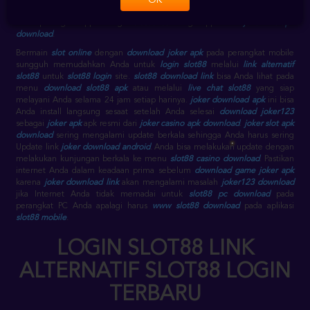
OK
Android dengan
slot88 apk
sebagai aplikasinya atau
joker download ios
untuk perangkat Apple dengan
slot88 ios
sebagai apps resmi
joker 123 apk
download
.
Bermain
slot online
dengan
download joker apk
pada perangkat mobile
sungguh memudahkan Anda untuk
login slot88
melalui
link alternatif
slot88
untuk
slot88 login
site.
slot88 download link
bisa Anda lihat pada
menu
download slot88 apk
atau melalui
live chat slot88
yang siap
melayani Anda selama 24 jam setiap harinya.
joker download apk
ini bisa
Anda install langsung sesaat setelah Anda selesai
download joker123
sebagai
joker apk
apk resmi dari
joker casino apk download
.
joker slot apk
download
sering mengalami update berkala sehingga Anda harus sering
Update link
joker download android
. Anda bisa melakukan update dengan
melakukan kunjungan berkala ke menu
slot88 casino download
. Pastikan
internet Anda dalam keadaan prima sebelum
download game joker apk
karena
joker download link
akan mengalami masalah
joker123 download
jika Internet Anda tidak memadai untuk
slot88 pc download
pada
perangkat PC Anda apalagi harus
www slot88 download
pada aplikasi
slot88 mobile
.
LOGIN SLOT88 LINK
ALTERNATIF SLOT88 LOGIN
TERBARU