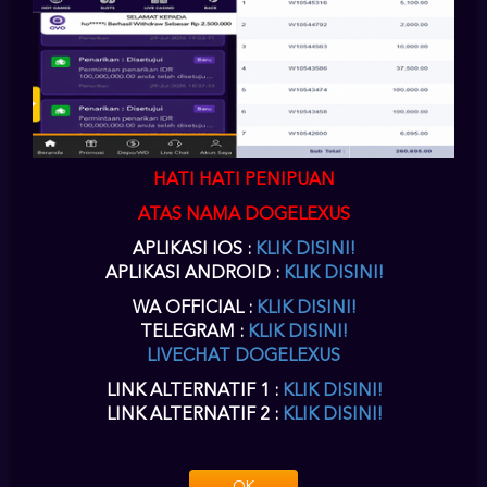
joker123
.
slot88 daftar
akun slot online
dengan proses yang cepat dapat
Anda terima sesaat setelah
daftar joker777
selesai Anda isikan datanya
dengan lengkap.
slot88 daftar
hanya membutuhkan waktu beberapa menit
untuk pengisian form
daftar joker888
disitus
joker 123
atau
slot88
sebagai
joker game
terpercaya.
slot88 online
,
joker888
,
joker123
,
jokergaming
,
joker1788
,
joker8868
,
joker777
,
joker688
sebagai alternatif
joker slot
pada
situs dogelexus
joker gaming
.
DOWNLOAD SLOT88 APK
HATI HATI PENIPUAN
SLOT SLOT88 LOGIN VERSI
ATAS NAMA DOGELEXUS
TERBARU
APLIKASI IOS :
KLIK DISINI!
APLIKASI ANDROID :
KLIK DISINI!
joker download
Setelah Anda melakukan
pendaftaran akun slot88
di
dogelexus, maka selanjutnya Anda dapat melakukan
download slot88
apk,
WA OFFICIAL :
KLIK DISINI!
aplikasi
slot88 apk
android dogelexus ini mendukung Anda dalam bermain
TELEGRAM :
KLIK DISINI!
melalui perangkat mobile smartphone Anda. Baik melalui PC atau mobile
LIVECHAT DOGELEXUS
dimana saja dan kapan saja dapat Anda mainkan semua game yang ada di
slot dogelexus ini.
slot88 download
dapat Anda
download aplikasi joker
LINK ALTERNATIF 1 :
KLIK DISINI!
123
melalui Android dan IOS.
slot88 download apk
bisa langsung diinstal
setelah Anda
download aplikasi slot88
nya.
download joker 123
lebih baik
LINK ALTERNATIF 2 :
KLIK DISINI!
segera Anda download setelah
daftar akun slot88
sehingga lebih
memudahkan Anda untuk
login slot88
.
download slot88
ini terletak pada
menu daftar
slot88 apk download
yang ada pada kanan menu utama pada
situs
dogelexus slot online
ini.
slot88 android download
untuk perangkat