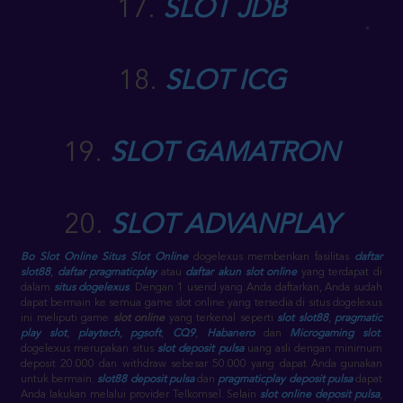
17.
SLOT JDB
18.
SLOT ICG
19.
SLOT GAMATRON
20.
SLOT ADVANPLAY
Bo Slot Online
Situs Slot Online
dogelexus memberikan fasilitas
daftar
slot88
,
daftar pragmaticplay
atau
daftar akun slot online
yang terdapat di
dalam
situs dogelexus
. Dengan 1 userid yang Anda daftarkan, Anda sudah
dapat bermain ke semua game slot online yang tersedia di situs dogelexus
ini meliputi game
slot online
yang terkenal seperti
slot slot88
,
pragmatic
play slot
,
playtech
,
pgsoft
,
CQ9
,
Habanero
dan
Microgaming slot
.
dogelexus merupakan situs
slot deposit pulsa
uang asli dengan minimum
deposit 20.000 dan withdraw sebesar 50.000 yang dapat Anda gunakan
untuk bermain.
slot88 deposit pulsa
dan
pragmaticplay deposit pulsa
dapat
Anda lakukan melalui provider Telkomsel. Selain
slot online deposit pulsa
,