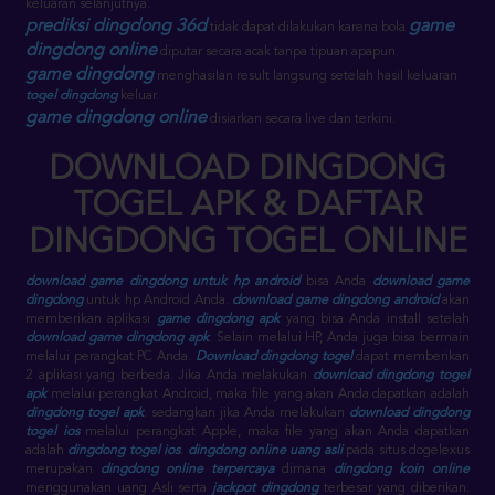
keluaran selanjutnya.
prediksi dingdong 36d
game
tidak dapat dilakukan karena bola
dingdong online
diputar secara acak tanpa tipuan apapun.
game dingdong
menghasilan result langsung setelah hasil keluaran
togel dingdong
keluar.
game dingdong online
disiarkan secara live dan terkini.
DOWNLOAD DINGDONG
TOGEL APK & DAFTAR
DINGDONG TOGEL ONLINE
download game dingdong untuk hp android
bisa Anda
download game
dingdong
untuk hp Android Anda.
download game dingdong android
akan
memberikan aplikasi
game dingdong apk
yang bisa Anda install setelah
download game dingdong apk
. Selain melalui HP, Anda juga bisa bermain
melalui perangkat PC Anda.
Download dingdong togel
dapat memberikan
2 aplikasi yang berbeda. Jika Anda melakukan
download dingdong togel
apk
melalui perangkat Android, maka file yang akan Anda dapatkan adalah
dingdong togel apk
. sedangkan jika Anda melakukan
download dingdong
togel ios
melalui perangkat Apple, maka file yang akan Anda dapatkan
adalah
dingdong togel ios
.
dingdong online uang asli
pada situs dogelexus
merupakan
dingdong online terpercaya
dimana
dingdong koin online
menggunakan uang Asli serta
jackpot dingdong
terbesar yang diberikan.