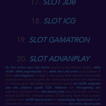
17.
SLOT JDB
18.
SLOT ICG
19.
SLOT GAMATRON
20.
SLOT ADVANPLAY
Bo Slot Online
Situs Slot Online
dogelexus memberikan fasilitas
daftar
slot88
,
daftar pragmaticplay
atau
daftar akun slot online
yang terdapat di
dalam
situs dogelexus
. Dengan 1 userid yang Anda daftarkan, Anda sudah
dapat bermain ke semua game slot online yang tersedia di situs dogelexus
ini meliputi game
slot online
yang terkenal seperti
slot slot88
,
pragmatic
play slot
,
playtech
,
pgsoft
,
CQ9
,
Habanero
dan
Microgaming slot
.
dogelexus merupakan situs
slot deposit pulsa
uang asli dengan minimum
deposit 20.000 dan withdraw sebesar 50.000 yang dapat Anda gunakan
untuk bermain.
slot88 deposit pulsa
dan
pragmaticplay deposit pulsa
dapat
Anda lakukan melalui provider Telkomsel. Selain
slot online deposit pulsa
,