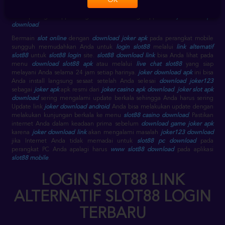
OK
Android dengan
slot88 apk
sebagai aplikasinya atau
joker download ios
untuk perangkat Apple dengan
slot88 ios
sebagai apps resmi
joker 123 apk
download
.
Bermain
slot online
dengan
download joker apk
pada perangkat mobile
sungguh memudahkan Anda untuk
login slot88
melalui
link alternatif
slot88
untuk
slot88 login
site.
slot88 download link
bisa Anda lihat pada
menu
download slot88 apk
atau melalui
live chat slot88
yang siap
melayani Anda selama 24 jam setiap harinya.
joker download apk
ini bisa
Anda install langsung sesaat setelah Anda selesai
download joker123
sebagai
joker apk
apk resmi dari
joker casino apk download
.
joker slot apk
download
sering mengalami update berkala sehingga Anda harus sering
Update link
joker download android
. Anda bisa melakukan update dengan
melakukan kunjungan berkala ke menu
slot88 casino download
. Pastikan
internet Anda dalam keadaan prima sebelum
download game joker apk
karena
joker download link
akan mengalami masalah
joker123 download
jika Internet Anda tidak memadai untuk
slot88 pc download
pada
perangkat PC Anda apalagi harus
www slot88 download
pada aplikasi
slot88 mobile
.
LOGIN SLOT88 LINK
ALTERNATIF SLOT88 LOGIN
TERBARU