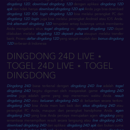
dingdong 12D
,
download dingdong 12D
dengan aplikasi
dingdong 12D
apk
dan tidak hanya
download dingdong 12D apk
Anda juga bisa download
dingdong 12D IOS
.
login dingdong 12D
bisa melalui perangkat PC dan
dingdong 12D login
juga bisa melalui perangkat Android atau IOS Anda.
link alternatif dingdong 12D
terupdate setiap bulannya untuk membantu
Anda mengakses situs
togel dingdong
ini.
deposit dingdong 12D
dapat
dilakukan melalui
dingdong 12D deposit pulsa
ataupun melalui transfer
bank. Proses
daftar dingdong 12D
yang sangat mudah dan
bonus dingdong
12D
terbesar di Indonesia
DINGDONG 24D LIVE ⋆
TOGEL 24D LIVE ⋆ TOGEL
DINGDONG
Dingdong 24D
biasa terkenal dengan
dingdong 24D live
adalah
togel
dingdong 24D
begitu digemari oleh masyarakat. game
dingdong 24D
online
juga adalah game yang siap menemani waktu Anda.
result
dingdong 24D
atau
keluaran dingdong 24D
di keluarkan secara terkini.
dingdong 24D
bisa Anda main kan baik dari
situs dingdong 24D
atau
perangkat PC Anda, maupun dari perangkat handphone Anda.
agen
dingdong 24D
yang bisa Anda percaya merupakan agen
dingdong
yang
senantiasa menampilkan result secara langsung atau
live dingdong 24D
,
download dingdong 24D
dari aplikasi
dingdong 24D apk
dan bukan cuma