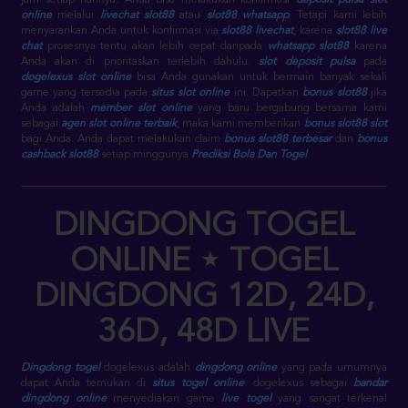
jam setiap harinya. Anda bisa melakukan konfirmasi
deposit pulsa slot
online
melalui
livechat slot88
atau
slot88 whatsapp
. Tetapi kami lebih
menyarankan Anda untuk konfirmasi via
slot88 livechat
, karena
slot88 live
chat
prosesnya tentu akan lebih cepat daripada
whatsapp slot88
karena
Anda akan di prioritaskan terlebih dahulu.
slot deposit pulsa
pada
dogelexus slot online
bisa Anda gunakan untuk bermain banyak sekali
game yang tersedia pada
situs slot online
ini. Dapatkan
bonus slot88
jika
Anda adalah
member slot online
yang baru bergabung bersama kami
sebagai
agen slot online terbaik
, maka kami memberikan
bonus slot88 slot
bagi Anda. Anda dapat melakukan claim
bonus slot88 terbesar
dan
bonus
cashback slot88
setiap minggunya
Prediksi Bola Dan Togel
.
DINGDONG TOGEL
ONLINE ⋆ TOGEL
DINGDONG 12D, 24D,
36D, 48D LIVE
Dingdong togel
dogelexus adalah
dingdong online
yang pada umumnya
dapat Anda temukan di
situs togel online
. dogelexus sebagai
bandar
dingdong online
menyediakan game
live togel
yang sangat terkenal