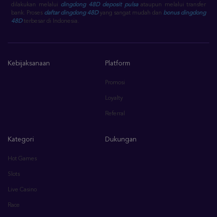
dilakukan melalui
dingdong 48D deposit pulsa
ataupun melalui transfer
bank. Proses
daftar dingdong 48D
yang sangat mudah dan
bonus dingdong
48D
terbesar di Indonesia.
Kebijaksanaan
Platform
Promosi
Loyalty
Referral
Kategori
Dukungan
Hot Games
Slots
Live Casino
Race