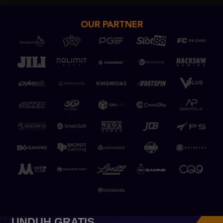
OUR PARTNER
UNDUH GRATIS