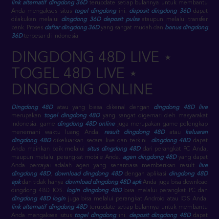
link alternatif dingdong 36D
terupdate setiap bulannya untuk membantu
Anda mengakses situs
togel dingdong
ini.
deposit dingdong 36D
dapat
dilakukan melalui
dingdong 36D deposit pulsa
ataupun melalui transfer
bank. Proses
daftar dingdong 36D
yang sangat mudah dan
bonus dingdong
36D
terbesar di Indonesia
DINGDONG 48D LIVE ⋆
TOGEL 48D LIVE ⋆
DINGDONG ONLINE
Dingdong 48D
atau yang biasa dikenal dengan
dingdong 48D live
merupakan
togel dingdong 48D
yang sangat digemari oleh masyarakat
Indonesia. game
dingdong 48D online
juga merupakan game pelengkap
menemani waktu luang Anda.
result dingdong 48D
atau
keluaran
dingdong 48D
dikeluarkan secara live dan terkini.
dingdong 48D
dapat
Anda mainkan baik melalui
situs dingdong 48D
dari perangkat PC Anda,
maupun melalui perangkat mobile Anda.
agen dingdong 48D
yang dapat
Anda percayai adalah agen yang senantiasa memberikan result
live
dingdong 48D
,
download dingdong 48D
dengan aplikasi
dingdong 48D
apk
dan tidak hanya
download dingdong 48D apk
Anda juga bisa download
dingdong 48D IOS.
login dingdong 48D
bisa melalui perangkat PC dan
dingdong 48D login
juga bisa melalui perangkat Android atau IOS Anda.
link alternatif dingdong 48D
terupdate setiap bulannya untuk membantu
Anda mengakses situs
togel dingdong
ini.
deposit dingdong 48D
dapat