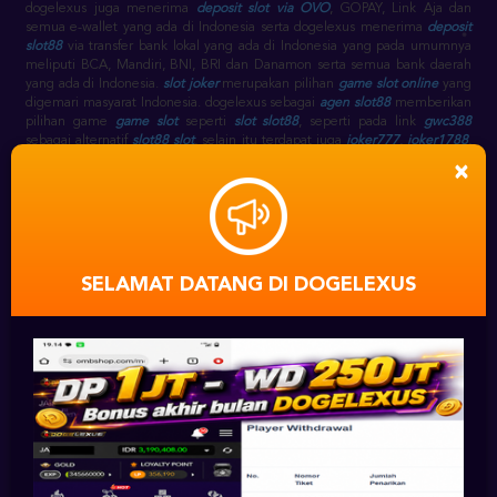
dogelexus juga menerima
deposit slot via OVO
, GOPAY, Link Aja dan
semua e-wallet yang ada di Indonesia serta dogelexus menerima
deposit
slot88
via transfer bank lokal yang ada di Indonesia yang pada umumnya
meliputi BCA, Mandiri, BNI, BRI dan Danamon serta semua bank daerah
yang ada di Indonesia.
slot joker
merupakan pilihan
game slot online
yang
digemari masyarat Indonesia. dogelexus sebagai
agen slot88
memberikan
pilihan game
game slot
seperti
slot slot88
, seperti pada link
gwc388
sebagai alternatif
slot88 slot
, selain itu terdapat juga
joker777
,
joker1788
,
joker8868
,
joker888
,
joker688
,
joker slot
sebagai link alternatif
joker
×
gaming
slot.
slot88 game
sebagai
agen slot88 terpercaya
menyediakan
slot
game joker
.
slot88 online
berjalan selama 24 jam setiap harinya, sehingga
dogelexus slot online
sebagai
agen slot slot88
juga online 24 jam pada
game
slot88 casino
.
DAFTAR SLOT88
⋆
AKUN
SELAMAT DATANG DI DOGELEXUS
SLOT ONLINE JOKER123
SLOT
daftar slot88
di dogelexus
situs online slot
untuk akun
slot88
bisa Anda
lakukan pada menu
daftar slot88 slot
yang ada diatas kanan pada situs
daftar joker gaming
ini.
situs slot88
telah berkerja sama dengan
doge lexus
slot online
menyediakan
game joker
.
daftar akun joker gaming
harus Anda
lengkapi agar
situs slot88
dapat memberikan Anda
userid slot88
disaat
Anda
daftar joker123
di
www joker123
sebagai situs alternatif
login