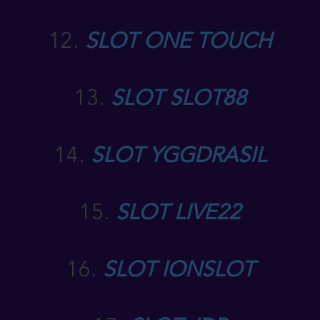
12.
SLOT ONE TOUCH
13.
SLOT SLOT88
14.
SLOT YGGDRASIL
15.
SLOT LIVE22
16.
SLOT IONSLOT