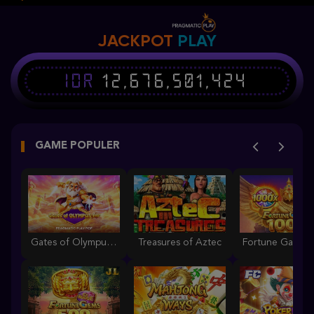
JACKPOT
PLAY
IDR
12,676,501,424
GAME POPULER
Gates of Olympus POP
Treasures of Aztec