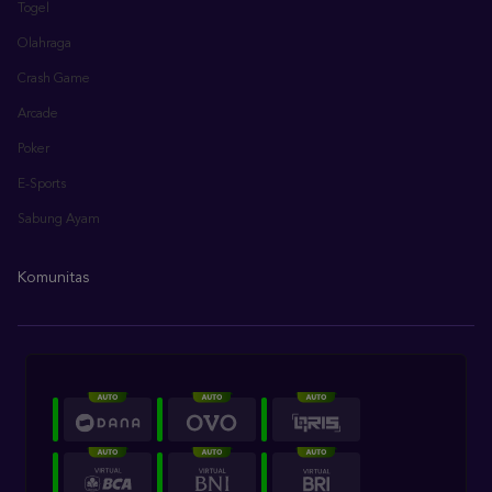
Togel
Olahraga
Crash Game
Arcade
Poker
E-Sports
Sabung Ayam
Komunitas