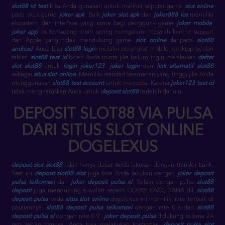
slot88 id test
bisa Anda gunakan untuk melihat seputar game
slot online
pada situs game
joker apk
. Baik
joker slot apk
dan
joker888 ios
memiliki
ekosistem dan interface yang sama bagi pengguna game
joker mobile
.
joker app
ios terkadang lebih sering mengalami masalah karena support
dari Apple yang tidak mendukung game
slot online
daripada
slot88
android
. Anda bisa
slot88 login
melalui perangkat mobile, desktop pc dan
tablet.
slot88 test id
boleh Anda minta jika belum ingin melakukan
daftar
slot slot88
untuk
login joker123
.
joker login
dari
link alternatif slot88
sebagai
situs slot online
. Memiliki standart keamanan yang tinggi jika Anda
menggunakan
slot88 test account
untuk mencoba. Karena
joker123 test id
tidak mengharuskan Anda untuk
deposit slot88
terlebih dahulu.
DEPOSIT SLOT88 VIA PULSA
DARI SITUS SLOT ONLINE
DOGELEXUS
deposit slot slot88
tidak hanya dapat Anda lakukan dengan transfer bank.
Saat ini
deposit slot88 slot
juga bisa Anda lakukan dengan
joker deposit
pulsa telkomsel
dan
joker deposit pulsa xl
. Selain dengan pulsa
slot88
deposit
juga mendukung e-wallet seperti GOPAY, OVO, DANA dll.
slot88
deposit pulsa
pada
situs slot online
dogelexus ini memiliki rate terbaik di
pasarannya.
slot88 deposit pulsa telkomsel
dengan rate 0.8 dan
slot88
deposit pulsa xl
dengan rate 0.9.
joker deposit pulsa
didukung selama 24