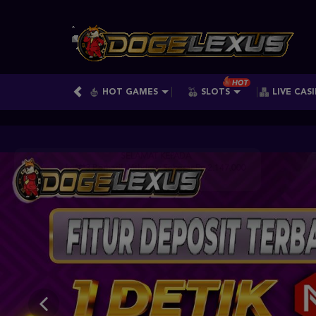
HOT GAMES
SLOTS
LIVE CAS
SELAMAT KEPADA
ke***3 Berhasil Withdraw Sebesar Rp 2.147.000