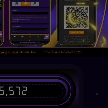
in ditimbulkan.
Pemeliharaan Terjadwal: PP Virtual Sports pada 30-Jun-2026 d
65,572