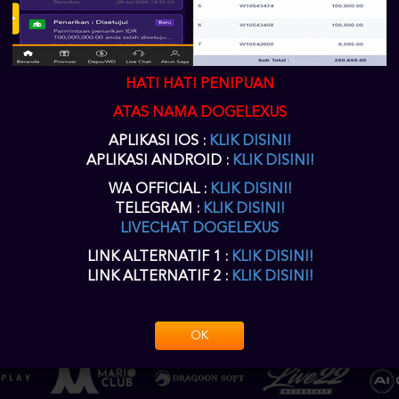
HATI HATI PENIPUAN
ATAS NAMA DOGELEXUS
APLIKASI IOS :
KLIK DISINI!
APLIKASI ANDROID :
KLIK DISINI!
OUR PARTNER
WA OFFICIAL :
KLIK DISINI!
TELEGRAM :
KLIK DISINI!
LIVECHAT DOGELEXUS
LINK ALTERNATIF 1 :
KLIK DISINI!
LINK ALTERNATIF 2 :
KLIK DISINI!
OK