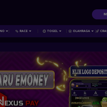
M
INO
RACE
TOGEL
OLAHRAGA
CRA