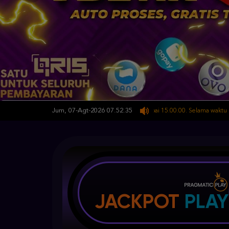
Jum, 07-Agt-2026 07.52.35
: CQ9 pada 07-Agt-2026 dari 07.33.40 sampai 15.00.00. Selama waktu ini, CQ9 pe
JACKPOT
PLAY