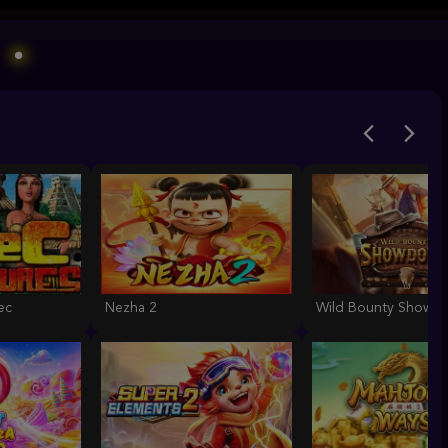
ec
Nezha 2
Wild Bounty Showd