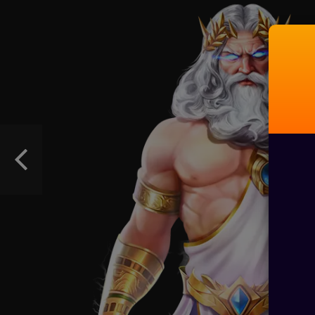
Previous