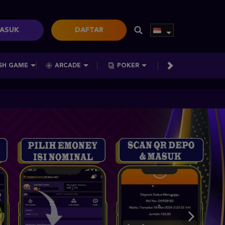
ASUK
DAFTAR
SH GAME
ARCADE
POKER
E-SPORTS