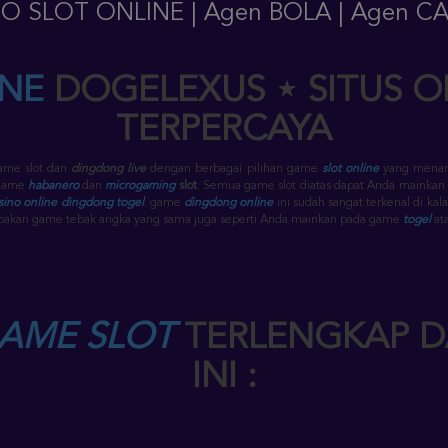
O SLOT ONLINE | Agen BOLA | Agen CA
INE
DOGELEXUS
⋆
SITUS 
TERPERCAYA
ame slot dan
dingdong live
dengan berbagai pilihan game
slot online
yang menarik
 game
habanero
dan
microgaming
slot
. Semua game slot diatas dapat Anda mainkan
sino online
dingdong togel
. game
dingdong online
ini sudah sangat terkenal di k
upakan game tebak angka yang sama juga seperti Anda mainkan pada game
togel
at
AME SLOT
TERLENGKAP D
INI :