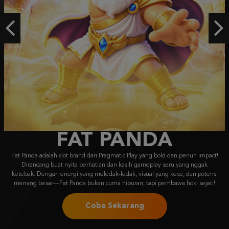
Gates of Olympus Super Scatter
p****3
IDR
1,854,500.00
Previous
Ne
Gates of Gatot Kaca 1000
a****8
IDR
1,819,000.00
FAT PANDA
Fat Panda adalah slot brand dari Pragmatic Play yang bold dan penuh impact!
Dirancang buat nyita perhatian dan kasih gameplay seru yang nggak
ketebak. Dengan energi yang meledak-ledak, visual yang kece, dan potensi
menang besar—Fat Panda bukan cuma hiburan, tapi pembawa hoki sejati!
Coba Sekarang