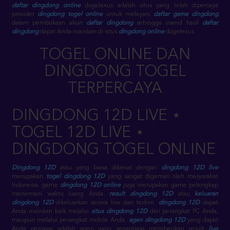
daftar dingdong online
dogelexus adalah situs yang telah dipercaya
provider
dingdong togel online
untuk melayani
daftar game dingdong
dalam pembukaan akun
daftar dingdong
sehingga userid hasil
daftar
dingdong
dapat Anda mainkan di situs
dingdong online
dogelexus.
TOGEL ONLINE DAN
DINGDONG TOGEL
TERPERCAYA
DINGDONG 12D LIVE ⋆
TOGEL 12D LIVE ⋆
DINGDONG TOGEL ONLINE
Dingdong 12D
atau yang biasa dikenal dengan
dingdong 12D live
merupakan
togel dingdong 12D
yang sangat digemari oleh masyarakat
Indonesia. game
dingdong 12D online
juga merupakan game pelengkap
menemani waktu luang Anda.
result dingdong 12D
atau
keluaran
dingdong 12D
dikeluarkan secara live dan terkini.
dingdong 12D
dapat
Anda mainkan baik melalui
situs dingdong 12D
dari perangkat PC Anda,
maupun melalui perangkat mobile Anda.
agen dingdong 12D
yang dapat
Anda percayai adalah agen yang senantiasa memberikan result
live