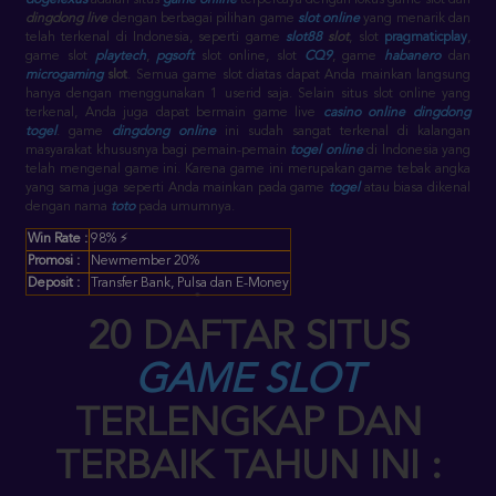
dogelexus
adalah situs
game online
terpercaya dengan fokus game slot dan
dingdong live
dengan berbagai pilihan game
slot online
yang menarik dan
telah terkenal di Indonesia, seperti game
slot88
slot
, slot
pragmaticplay
,
game slot
playtech
,
pgsoft
slot online
, slot
CQ9
, game
habanero
dan
microgaming
slot
. Semua game slot diatas dapat Anda mainkan langsung
hanya dengan menggunakan 1 userid saja.
Selain situs slot online yang
terkenal, Anda juga dapat bermain game live
casino online
dingdong
togel
. game
dingdong online
ini sudah sangat terkenal di kalangan
masyarakat khususnya bagi pemain-pemain
togel online
di Indonesia yang
telah mengenal game ini. Karena game ini merupakan game tebak angka
yang sama juga seperti Anda mainkan pada game
togel
atau biasa dikenal
dengan nama
toto
pada umumnya.
Win Rate :
98% ⚡
Promosi :
Newmember 20%
Deposit :
Transfer Bank, Pulsa dan E-Money
20 DAFTAR SITUS
GAME SLOT
TERLENGKAP DAN
TERBAIK TAHUN INI :