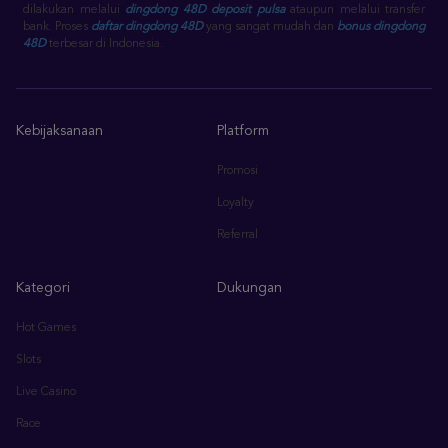
dilakukan melalui
dingdong 48D deposit pulsa
ataupun melalui transfer
bank. Proses
daftar dingdong 48D
yang sangat mudah dan
bonus dingdong
48D
terbesar di Indonesia.
Kebijaksanaan
Platform
Promosi
Loyalty
Referral
Kategori
Dukungan
Hot Games
Slots
Live Casino
Race