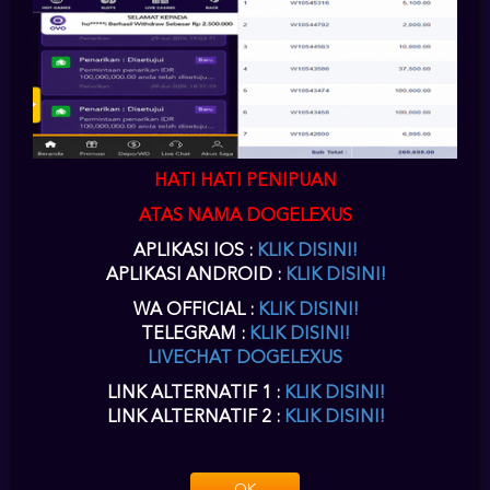
joker123
.
slot88 daftar
akun slot online
dengan proses yang cepat dapat
Anda terima sesaat setelah
daftar joker777
selesai Anda isikan datanya
dengan lengkap.
slot88 daftar
hanya membutuhkan waktu beberapa menit
untuk pengisian form
daftar joker888
disitus
joker 123
atau
slot88
sebagai
joker game
terpercaya.
slot88 online
,
joker888
,
joker123
,
jokergaming
,
joker1788
,
joker8868
,
joker777
,
joker688
sebagai alternatif
joker slot
pada
situs dogelexus
joker gaming
.
DOWNLOAD SLOT88 APK
HATI HATI PENIPUAN
SLOT SLOT88 LOGIN VERSI
ATAS NAMA DOGELEXUS
TERBARU
APLIKASI IOS :
KLIK DISINI!
APLIKASI ANDROID :
KLIK DISINI!
joker download
Setelah Anda melakukan
pendaftaran akun slot88
di
dogelexus, maka selanjutnya Anda dapat melakukan
download slot88
apk,
WA OFFICIAL :
KLIK DISINI!
aplikasi
slot88 apk
android dogelexus ini mendukung Anda dalam bermain
TELEGRAM :
KLIK DISINI!
melalui perangkat mobile smartphone Anda. Baik melalui PC atau mobile
LIVECHAT DOGELEXUS
dimana saja dan kapan saja dapat Anda mainkan semua game yang ada di
slot dogelexus ini.
slot88 download
dapat Anda
download aplikasi joker
LINK ALTERNATIF 1 :
KLIK DISINI!
123
melalui Android dan IOS.
slot88 download apk
bisa langsung diinstal
setelah Anda
download aplikasi slot88
nya.
download joker 123
lebih baik
LINK ALTERNATIF 2 :
KLIK DISINI!
segera Anda download setelah
daftar akun slot88
sehingga lebih
memudahkan Anda untuk
login slot88
.
download slot88
ini terletak pada
menu daftar
slot88 apk download
yang ada pada kanan menu utama pada
situs
dogelexus slot online
ini.
slot88 android download
untuk perangkat