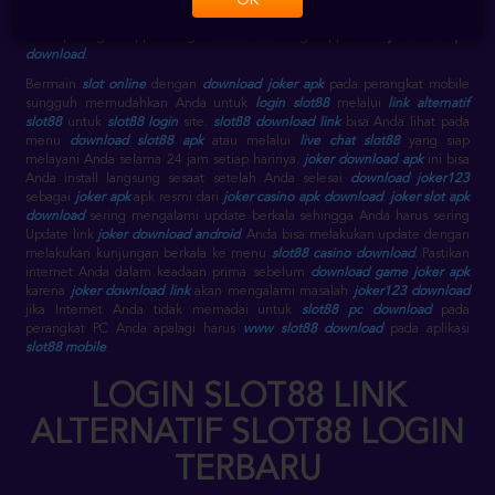
OK
Android dengan
slot88 apk
sebagai aplikasinya atau
joker download ios
untuk perangkat Apple dengan
slot88 ios
sebagai apps resmi
joker 123 apk
download
.
Bermain
slot online
dengan
download joker apk
pada perangkat mobile
sungguh memudahkan Anda untuk
login slot88
melalui
link alternatif
slot88
untuk
slot88 login
site.
slot88 download link
bisa Anda lihat pada
menu
download slot88 apk
atau melalui
live chat slot88
yang siap
melayani Anda selama 24 jam setiap harinya.
joker download apk
ini bisa
Anda install langsung sesaat setelah Anda selesai
download joker123
sebagai
joker apk
apk resmi dari
joker casino apk download
.
joker slot apk
download
sering mengalami update berkala sehingga Anda harus sering
Update link
joker download android
. Anda bisa melakukan update dengan
melakukan kunjungan berkala ke menu
slot88 casino download
. Pastikan
internet Anda dalam keadaan prima sebelum
download game joker apk
karena
joker download link
akan mengalami masalah
joker123 download
jika Internet Anda tidak memadai untuk
slot88 pc download
pada
perangkat PC Anda apalagi harus
www slot88 download
pada aplikasi
slot88 mobile
.
LOGIN SLOT88 LINK
ALTERNATIF SLOT88 LOGIN
TERBARU