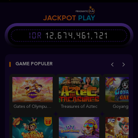
JACKPOT
PLAY
IDR
12,674,461,721
GAME POPULER
Gates of Olympus POP
Treasures of Aztec
Goyang Gai