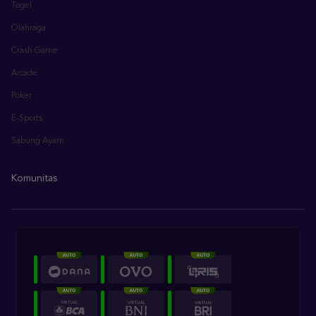
Togel
Olahraga
Crash Game
Arcade
Poker
E-Sports
Sabung Ayam
Komunitas