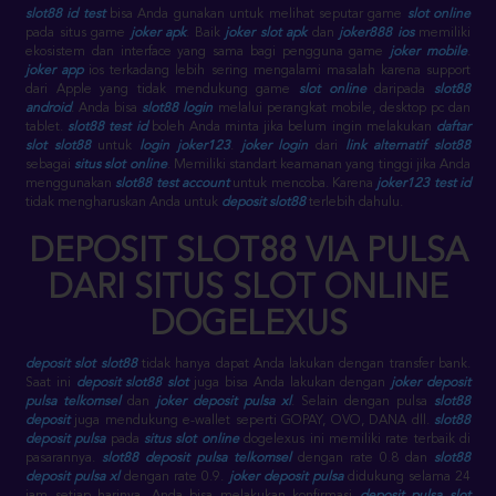
slot88 id test
bisa Anda gunakan untuk melihat seputar game
slot online
pada situs game
joker apk
. Baik
joker slot apk
dan
joker888 ios
memiliki
ekosistem dan interface yang sama bagi pengguna game
joker mobile
.
joker app
ios terkadang lebih sering mengalami masalah karena support
dari Apple yang tidak mendukung game
slot online
daripada
slot88
android
. Anda bisa
slot88 login
melalui perangkat mobile, desktop pc dan
tablet.
slot88 test id
boleh Anda minta jika belum ingin melakukan
daftar
slot slot88
untuk
login joker123
.
joker login
dari
link alternatif slot88
sebagai
situs slot online
. Memiliki standart keamanan yang tinggi jika Anda
menggunakan
slot88 test account
untuk mencoba. Karena
joker123 test id
tidak mengharuskan Anda untuk
deposit slot88
terlebih dahulu.
DEPOSIT SLOT88 VIA PULSA
DARI SITUS SLOT ONLINE
DOGELEXUS
deposit slot slot88
tidak hanya dapat Anda lakukan dengan transfer bank.
Saat ini
deposit slot88 slot
juga bisa Anda lakukan dengan
joker deposit
pulsa telkomsel
dan
joker deposit pulsa xl
. Selain dengan pulsa
slot88
deposit
juga mendukung e-wallet seperti GOPAY, OVO, DANA dll.
slot88
deposit pulsa
pada
situs slot online
dogelexus ini memiliki rate terbaik di
pasarannya.
slot88 deposit pulsa telkomsel
dengan rate 0.8 dan
slot88
deposit pulsa xl
dengan rate 0.9.
joker deposit pulsa
didukung selama 24