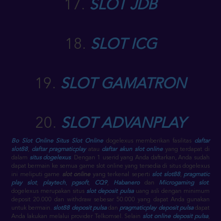
17.
SLOT JDB
18.
SLOT ICG
19.
SLOT GAMATRON
20.
SLOT ADVANPLAY
Bo Slot Online
Situs Slot Online
dogelexus memberikan fasilitas
daftar
slot88
,
daftar pragmaticplay
atau
daftar akun slot online
yang terdapat di
dalam
situs dogelexus
. Dengan 1 userid yang Anda daftarkan, Anda sudah
dapat bermain ke semua game slot online yang tersedia di situs dogelexus
ini meliputi game
slot online
yang terkenal seperti
slot slot88
,
pragmatic
play slot
,
playtech
,
pgsoft
,
CQ9
,
Habanero
dan
Microgaming slot
.
dogelexus merupakan situs
slot deposit pulsa
uang asli dengan minimum
deposit 20.000 dan withdraw sebesar 50.000 yang dapat Anda gunakan
untuk bermain.
slot88 deposit pulsa
dan
pragmaticplay deposit pulsa
dapat
Anda lakukan melalui provider Telkomsel. Selain
slot online deposit pulsa
,