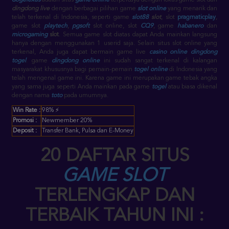
dogelexus
adalah situs
game online
terpercaya dengan fokus game slot dan
dingdong live
dengan berbagai pilihan game
slot online
yang menarik dan
telah terkenal di Indonesia, seperti game
slot88
slot
, slot
pragmaticplay
,
game slot
playtech
,
pgsoft
slot online
, slot
CQ9
, game
habanero
dan
microgaming
slot
. Semua game slot diatas dapat Anda mainkan langsung
hanya dengan menggunakan 1 userid saja.
Selain situs slot online yang
terkenal, Anda juga dapat bermain game live
casino online
dingdong
togel
. game
dingdong online
ini sudah sangat terkenal di kalangan
masyarakat khususnya bagi pemain-pemain
togel online
di Indonesia yang
telah mengenal game ini. Karena game ini merupakan game tebak angka
yang sama juga seperti Anda mainkan pada game
togel
atau biasa dikenal
dengan nama
toto
pada umumnya.
Win Rate :
98% ⚡
Promosi :
Newmember 20%
Deposit :
Transfer Bank, Pulsa dan E-Money
20 DAFTAR SITUS
GAME SLOT
TERLENGKAP DAN
TERBAIK TAHUN INI :