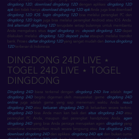
dingdong 12D
,
download dingdong 12D
dengan aplikasi
dingdong 12D
apk
dan tidak hanya
download dingdong 12D apk
Anda juga bisa download
dingdong 12D IOS
.
login dingdong 12D
bisa melalui perangkat PC dan
dingdong 12D login
juga bisa melalui perangkat Android atau IOS Anda.
link alternatif dingdong 12D
terupdate setiap bulannya untuk membantu
Anda mengakses situs
togel dingdong
ini.
deposit dingdong 12D
dapat
dilakukan melalui
dingdong 12D deposit pulsa
ataupun melalui transfer
bank. Proses
daftar dingdong 12D
yang sangat mudah dan
bonus dingdong
12D
terbesar di Indonesia
DINGDONG 24D LIVE ⋆
TOGEL 24D LIVE ⋆ TOGEL
DINGDONG
Dingdong 24D
biasa terkenal dengan
dingdong 24D live
adalah
togel
dingdong 24D
begitu digemari oleh masyarakat. game
dingdong 24D
online
juga adalah game yang siap menemani waktu Anda.
result
dingdong 24D
atau
keluaran dingdong 24D
di keluarkan secara terkini.
dingdong 24D
bisa Anda main kan baik dari
situs dingdong 24D
atau
perangkat PC Anda, maupun dari perangkat handphone Anda.
agen
dingdong 24D
yang bisa Anda percaya merupakan agen
dingdong
yang
senantiasa menampilkan result secara langsung atau
live dingdong 24D
,
download dingdong 24D
dari aplikasi
dingdong 24D apk
dan bukan cuma