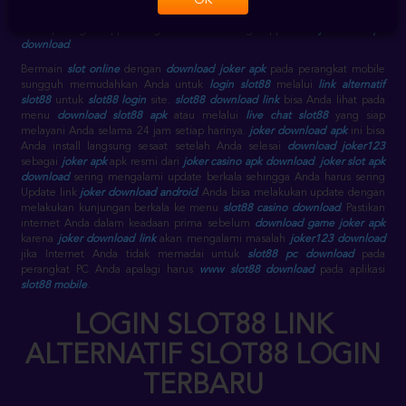
OK
Android dengan
slot88 apk
sebagai aplikasinya atau
joker download ios
untuk perangkat Apple dengan
slot88 ios
sebagai apps resmi
joker 123 apk
download
.
Bermain
slot online
dengan
download joker apk
pada perangkat mobile
sungguh memudahkan Anda untuk
login slot88
melalui
link alternatif
slot88
untuk
slot88 login
site.
slot88 download link
bisa Anda lihat pada
menu
download slot88 apk
atau melalui
live chat slot88
yang siap
melayani Anda selama 24 jam setiap harinya.
joker download apk
ini bisa
Anda install langsung sesaat setelah Anda selesai
download joker123
sebagai
joker apk
apk resmi dari
joker casino apk download
.
joker slot apk
download
sering mengalami update berkala sehingga Anda harus sering
Update link
joker download android
. Anda bisa melakukan update dengan
melakukan kunjungan berkala ke menu
slot88 casino download
. Pastikan
internet Anda dalam keadaan prima sebelum
download game joker apk
karena
joker download link
akan mengalami masalah
joker123 download
jika Internet Anda tidak memadai untuk
slot88 pc download
pada
perangkat PC Anda apalagi harus
www slot88 download
pada aplikasi
slot88 mobile
.
LOGIN SLOT88 LINK
ALTERNATIF SLOT88 LOGIN
TERBARU