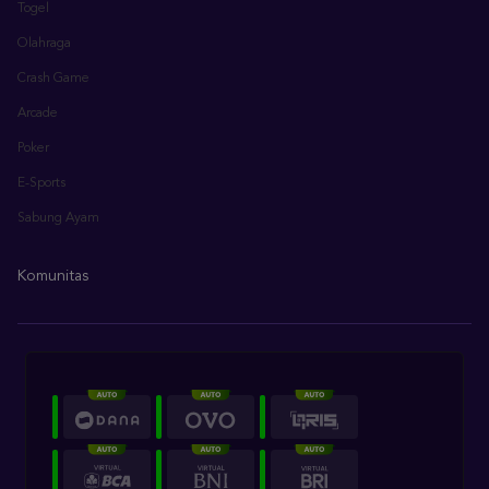
Togel
Olahraga
Crash Game
Arcade
Poker
E-Sports
Sabung Ayam
Komunitas