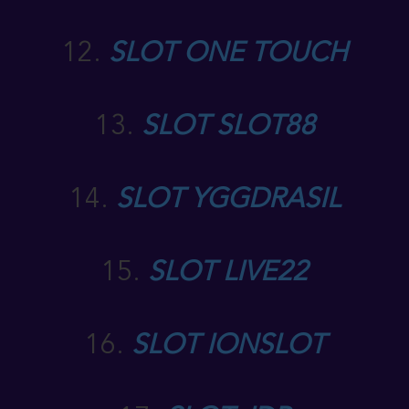
12.
SLOT ONE TOUCH
13.
SLOT SLOT88
14.
SLOT YGGDRASIL
15.
SLOT LIVE22
16.
SLOT IONSLOT