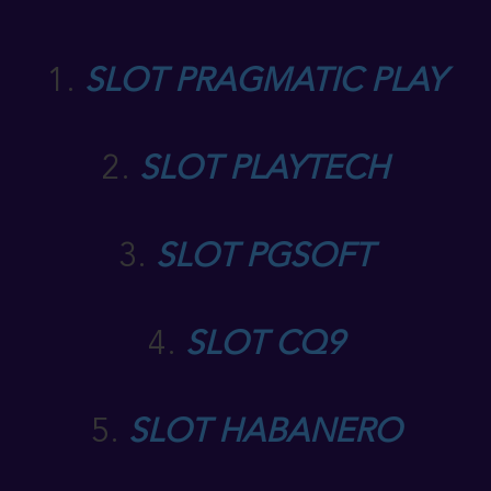
1.
SLOT PRAGMATIC PLAY
2.
SLOT PLAYTECH
3.
SLOT PGSOFT
4.
SLOT CQ9
5.
SLOT HABANERO