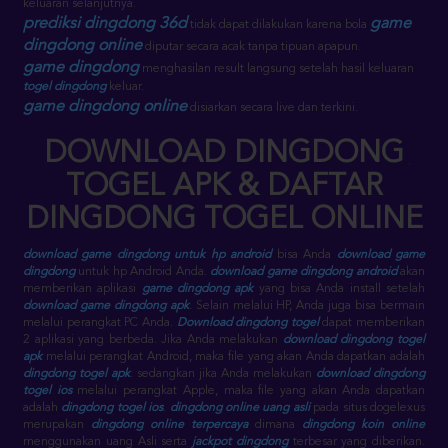
keluaran selanjutnya.
prediksi dingdong 36d
game
tidak dapat dilakukan karena bola
dingdong online
diputar secara acak tanpa tipuan apapun.
game dingdong
menghasilan result langsung setelah hasil keluaran
togel dingdong
keluar.
game dingdong online
disiarkan secara live dan terkini.
DOWNLOAD DINGDONG
TOGEL APK & DAFTAR
DINGDONG TOGEL ONLINE
download game dingdong untuk hp android
bisa Anda
download game
dingdong
untuk hp Android Anda.
download game dingdong android
akan
memberikan aplikasi
game dingdong apk
yang bisa Anda install setelah
download game dingdong apk
. Selain melalui HP, Anda juga bisa bermain
melalui perangkat PC Anda.
Download dingdong togel
dapat memberikan
2 aplikasi yang berbeda. Jika Anda melakukan
download dingdong togel
apk
melalui perangkat Android, maka file yang akan Anda dapatkan adalah
dingdong togel apk
. sedangkan jika Anda melakukan
download dingdong
togel ios
melalui perangkat Apple, maka file yang akan Anda dapatkan
adalah
dingdong togel ios
.
dingdong online uang asli
pada situs dogelexus
merupakan
dingdong online terpercaya
dimana
dingdong koin online
menggunakan uang Asli serta
jackpot dingdong
terbesar yang diberikan.