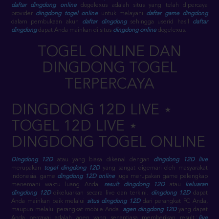
daftar dingdong online
dogelexus adalah situs yang telah dipercaya
provider
dingdong togel online
untuk melayani
daftar game dingdong
dalam pembukaan akun
daftar dingdong
sehingga userid hasil
daftar
dingdong
dapat Anda mainkan di situs
dingdong online
dogelexus.
TOGEL ONLINE DAN
DINGDONG TOGEL
TERPERCAYA
DINGDONG 12D LIVE ⋆
TOGEL 12D LIVE ⋆
DINGDONG TOGEL ONLINE
Dingdong 12D
atau yang biasa dikenal dengan
dingdong 12D live
merupakan
togel dingdong 12D
yang sangat digemari oleh masyarakat
Indonesia. game
dingdong 12D online
juga merupakan game pelengkap
menemani waktu luang Anda.
result dingdong 12D
atau
keluaran
dingdong 12D
dikeluarkan secara live dan terkini.
dingdong 12D
dapat
Anda mainkan baik melalui
situs dingdong 12D
dari perangkat PC Anda,
maupun melalui perangkat mobile Anda.
agen dingdong 12D
yang dapat
Anda percayai adalah agen yang senantiasa memberikan result
live