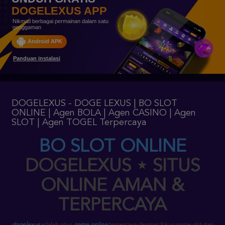
DOGELEXUS APP
Nikmati berbagai permainan dalam satu
genggaman
Android APK
Panduan instalasi
DOGELEXUS - DOGE LEXUS | BO SLOT
ONLINE | Agen BOLA | Agen CASINO | Agen
SLOT | Agen TOGEL Terpercaya
BO SLOT ONLINE
DOGELEXUS
⋆
SITUS
ONLINE AMAN &
TERPERCAYA