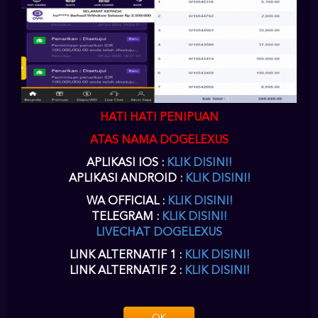
joker123
.
slot88 daftar
akun slot online
dengan proses yang cepat dapat
Anda terima sesaat setelah
daftar joker777
selesai Anda isikan datanya
dengan lengkap.
slot88 daftar
hanya membutuhkan waktu beberapa menit
untuk pengisian form
daftar joker888
disitus
joker 123
atau
slot88
sebagai
joker game
terpercaya.
slot88 online
,
joker888
,
joker123
,
jokergaming
,
joker1788
,
joker8868
,
joker777
,
joker688
sebagai alternatif
joker slot
pada
situs dogelexus
joker gaming
.
DOWNLOAD SLOT88 APK
HATI HATI PENIPUAN
SLOT SLOT88 LOGIN VERSI
ATAS NAMA DOGELEXUS
TERBARU
APLIKASI IOS :
KLIK DISINI!
APLIKASI ANDROID :
KLIK DISINI!
joker download
Setelah Anda melakukan
pendaftaran akun slot88
di
dogelexus, maka selanjutnya Anda dapat melakukan
download slot88
apk,
WA OFFICIAL :
KLIK DISINI!
aplikasi
slot88 apk
android dogelexus ini mendukung Anda dalam bermain
TELEGRAM :
KLIK DISINI!
melalui perangkat mobile smartphone Anda. Baik melalui PC atau mobile
LIVECHAT DOGELEXUS
dimana saja dan kapan saja dapat Anda mainkan semua game yang ada di
slot dogelexus ini.
slot88 download
dapat Anda
download aplikasi joker
LINK ALTERNATIF 1 :
KLIK DISINI!
123
melalui Android dan IOS.
slot88 download apk
bisa langsung diinstal
setelah Anda
download aplikasi slot88
nya.
download joker 123
lebih baik
LINK ALTERNATIF 2 :
KLIK DISINI!
segera Anda download setelah
daftar akun slot88
sehingga lebih
memudahkan Anda untuk
login slot88
.
download slot88
ini terletak pada
menu daftar
slot88 apk download
yang ada pada kanan menu utama pada
situs
dogelexus slot online
ini.
slot88 android download
untuk perangkat