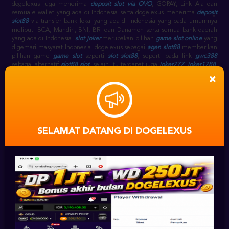
dogelexus juga menerima
deposit slot via OVO
, GOPAY, Link Aja dan
semua e-wallet yang ada di Indonesia serta dogelexus menerima
deposit
slot88
via transfer bank lokal yang ada di Indonesia yang pada umumnya
meliputi BCA, Mandiri, BNI, BRI dan Danamon serta semua bank daerah
yang ada di Indonesia.
slot joker
merupakan pilihan
game slot online
yang
digemari masyarat Indonesia. dogelexus sebagai
agen slot88
memberikan
pilihan game
game slot
seperti
slot slot88
, seperti pada link
gwc388
sebagai alternatif
slot88 slot
, selain itu terdapat juga
joker777
,
joker1788
,
joker8868
,
joker888
,
joker688
,
joker slot
sebagai link alternatif
joker
×
gaming
slot.
slot88 game
sebagai
agen slot88 terpercaya
menyediakan
slot
game joker
.
slot88 online
berjalan selama 24 jam setiap harinya, sehingga
dogelexus slot online
sebagai
agen slot slot88
juga online 24 jam pada
game
slot88 casino
.
DAFTAR SLOT88
⋆
AKUN
SELAMAT DATANG DI DOGELEXUS
SLOT ONLINE JOKER123
SLOT
daftar slot88
di dogelexus
situs online slot
untuk akun
slot88
bisa Anda
lakukan pada menu
daftar slot88 slot
yang ada diatas kanan pada situs
daftar joker gaming
ini.
situs slot88
telah berkerja sama dengan
doge lexus
slot online
menyediakan
game joker
.
daftar akun joker gaming
harus Anda
lengkapi agar
situs slot88
dapat memberikan Anda
userid slot88
disaat
Anda
daftar joker123
di
www joker123
sebagai situs alternatif
login