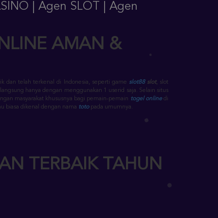
SINO | Agen SLOT | Agen
ONLINE AMAN &
 dan telah terkenal di Indonesia, seperti game
slot88
slot
, slot
 langsung hanya dengan menggunakan 1 userid saja.
Selain situs
alangan masyarakat khususnya bagi pemain-pemain
togel online
di
au biasa dikenal dengan nama
toto
pada umumnya.
AN TERBAIK TAHUN