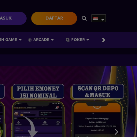
ASUK
DAFTAR
SH GAME
ARCADE
POKER
E-SPORTS