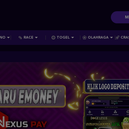
M
INO
RACE
TOGEL
OLAHRAGA
CRA