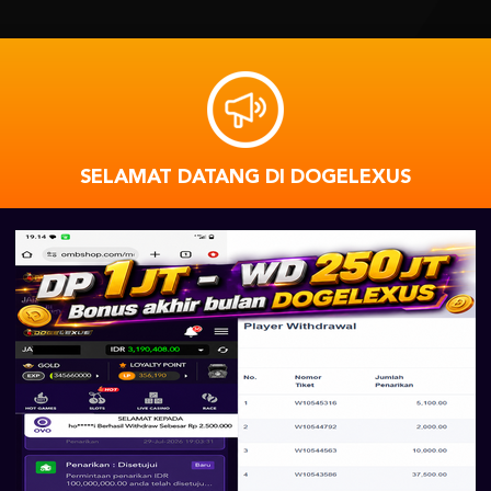
SELAMAT DATANG DI DOGELEXUS
Fat Panda adalah 
impact! Dirancang buat 
ketebak. Dengan energi 
menang besar—Fat Pan