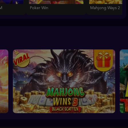
M
Poker Win
Mahjong Ways 2