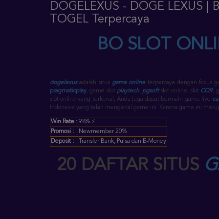
DOGELEXUS - DOGE LEXUS | B
TOGEL Terpercaya
BO SLOT ONL
dogelexus
adalah situs
game online
terpercaya dengan fokus g
pragmaticplay
, game slot
playtech
,
pgsoft
slot online
, slot
CQ9
,
slot online yang terkenal, Anda juga dapat bermain game live
ca
Indonesia yang telah mengenal game ini. Karena game ini mer
Win Rate :
98% ⚡
Promosi :
Newmember 20%
Deposit :
Transfer Bank, Pulsa dan E-Money
20 DAFTAR SITUS
G