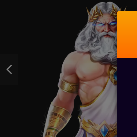
Previous