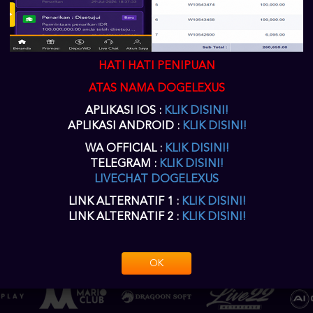
HATI HATI PENIPUAN
ATAS NAMA DOGELEXUS
APLIKASI IOS :
KLIK DISINI!
APLIKASI ANDROID :
KLIK DISINI!
OUR PARTNER
WA OFFICIAL :
KLIK DISINI!
TELEGRAM :
KLIK DISINI!
LIVECHAT DOGELEXUS
LINK ALTERNATIF 1 :
KLIK DISINI!
LINK ALTERNATIF 2 :
KLIK DISINI!
OK