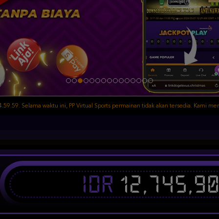
lama waktu ini, PP Virtual Sports permainan tidak akan tersedia. Kami memohon ma
IDR
12,745,90