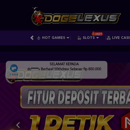
HOT GAMES
SLOTS
LIVE CAS
SELAMAT KEPADA
do*****v Berhasil Withdraw Sebesar Rp 850.000