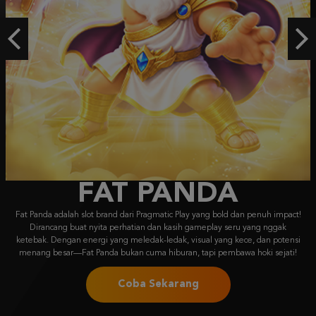
Starlight Princess Super Scatter
tesb****4
IDR
3,610,140.00
Previous
Ne
Gates of Gatot Kaca 1000
jandam****2
IDR
3,387,000.00
FAT PANDA
Fat Panda adalah slot brand dari Pragmatic Play yang bold dan penuh impact!
Dirancang buat nyita perhatian dan kasih gameplay seru yang nggak
ketebak. Dengan energi yang meledak-ledak, visual yang kece, dan potensi
menang besar—Fat Panda bukan cuma hiburan, tapi pembawa hoki sejati!
Coba Sekarang