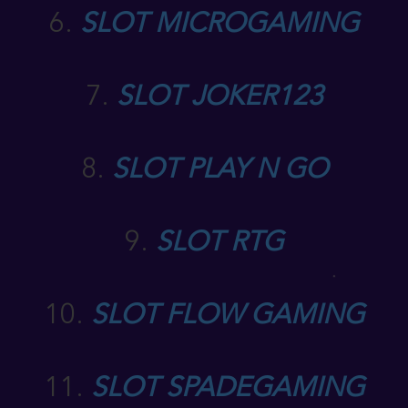
6.
SLOT MICROGAMING
7.
SLOT JOKER123
8.
SLOT PLAY N GO
9.
SLOT RTG
10.
SLOT FLOW GAMING
11.
SLOT SPADEGAMING