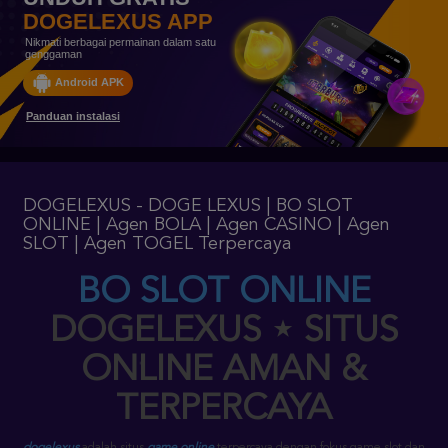
DOGELEXUS APP
Nikmati berbagai permainan dalam satu
genggaman
Android APK
Panduan instalasi
DOGELEXUS - DOGE LEXUS | BO SLOT
ONLINE | Agen BOLA | Agen CASINO | Agen
SLOT | Agen TOGEL Terpercaya
BO SLOT ONLINE
DOGELEXUS
⋆
SITUS
ONLINE AMAN &
TERPERCAYA