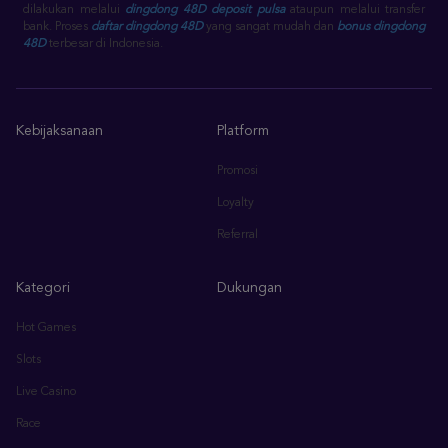
dilakukan melalui
dingdong 48D deposit pulsa
ataupun melalui transfer
bank. Proses
daftar dingdong 48D
yang sangat mudah dan
bonus dingdong
48D
terbesar di Indonesia.
Kebijaksanaan
Platform
Promosi
Loyalty
Referral
Kategori
Dukungan
Hot Games
Slots
Live Casino
Race