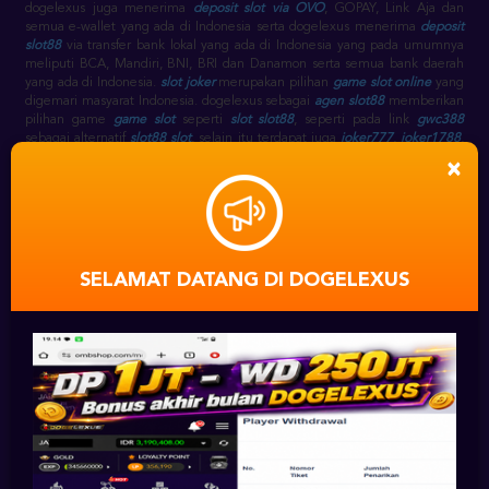
dogelexus juga menerima
deposit slot via OVO
, GOPAY, Link Aja dan
semua e-wallet yang ada di Indonesia serta dogelexus menerima
deposit
slot88
via transfer bank lokal yang ada di Indonesia yang pada umumnya
meliputi BCA, Mandiri, BNI, BRI dan Danamon serta semua bank daerah
yang ada di Indonesia.
slot joker
merupakan pilihan
game slot online
yang
digemari masyarat Indonesia. dogelexus sebagai
agen slot88
memberikan
pilihan game
game slot
seperti
slot slot88
, seperti pada link
gwc388
sebagai alternatif
slot88 slot
, selain itu terdapat juga
joker777
,
joker1788
,
joker8868
,
joker888
,
joker688
,
joker slot
sebagai link alternatif
joker
×
gaming
slot.
slot88 game
sebagai
agen slot88 terpercaya
menyediakan
slot
game joker
.
slot88 online
berjalan selama 24 jam setiap harinya, sehingga
dogelexus slot online
sebagai
agen slot slot88
juga online 24 jam pada
game
slot88 casino
.
DAFTAR SLOT88
⋆
AKUN
SELAMAT DATANG DI DOGELEXUS
SLOT ONLINE JOKER123
SLOT
daftar slot88
di dogelexus
situs online slot
untuk akun
slot88
bisa Anda
lakukan pada menu
daftar slot88 slot
yang ada diatas kanan pada situs
daftar joker gaming
ini.
situs slot88
telah berkerja sama dengan
doge lexus
slot online
menyediakan
game joker
.
daftar akun joker gaming
harus Anda
lengkapi agar
situs slot88
dapat memberikan Anda
userid slot88
disaat
Anda
daftar joker123
di
www joker123
sebagai situs alternatif
login