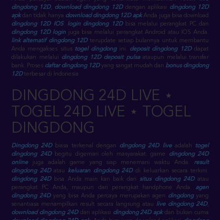
dingdong 12D
,
download dingdong 12D
dengan aplikasi
dingdong 12D
apk
dan tidak hanya
download dingdong 12D apk
Anda juga bisa download
dingdong 12D IOS
.
login dingdong 12D
bisa melalui perangkat PC dan
dingdong 12D login
juga bisa melalui perangkat Android atau IOS Anda.
link alternatif dingdong 12D
terupdate setiap bulannya untuk membantu
Anda mengakses situs
togel dingdong
ini.
deposit dingdong 12D
dapat
dilakukan melalui
dingdong 12D deposit pulsa
ataupun melalui transfer
bank. Proses
daftar dingdong 12D
yang sangat mudah dan
bonus dingdong
12D
terbesar di Indonesia
DINGDONG 24D LIVE ⋆
TOGEL 24D LIVE ⋆ TOGEL
DINGDONG
Dingdong 24D
biasa terkenal dengan
dingdong 24D live
adalah
togel
dingdong 24D
begitu digemari oleh masyarakat. game
dingdong 24D
online
juga adalah game yang siap menemani waktu Anda.
result
dingdong 24D
atau
keluaran dingdong 24D
di keluarkan secara terkini.
dingdong 24D
bisa Anda main kan baik dari
situs dingdong 24D
atau
perangkat PC Anda, maupun dari perangkat handphone Anda.
agen
dingdong 24D
yang bisa Anda percaya merupakan agen
dingdong
yang
senantiasa menampilkan result secara langsung atau
live dingdong 24D
,
download dingdong 24D
dari aplikasi
dingdong 24D apk
dan bukan cuma