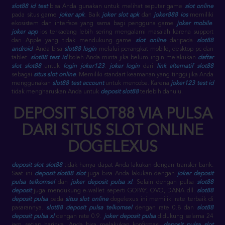
slot88 id test
bisa Anda gunakan untuk melihat seputar game
slot online
pada situs game
joker apk
. Baik
joker slot apk
dan
joker888 ios
memiliki
ekosistem dan interface yang sama bagi pengguna game
joker mobile
.
joker app
ios terkadang lebih sering mengalami masalah karena support
dari Apple yang tidak mendukung game
slot online
daripada
slot88
android
. Anda bisa
slot88 login
melalui perangkat mobile, desktop pc dan
tablet.
slot88 test id
boleh Anda minta jika belum ingin melakukan
daftar
slot slot88
untuk
login joker123
.
joker login
dari
link alternatif slot88
sebagai
situs slot online
. Memiliki standart keamanan yang tinggi jika Anda
menggunakan
slot88 test account
untuk mencoba. Karena
joker123 test id
tidak mengharuskan Anda untuk
deposit slot88
terlebih dahulu.
DEPOSIT SLOT88 VIA PULSA
DARI SITUS SLOT ONLINE
DOGELEXUS
deposit slot slot88
tidak hanya dapat Anda lakukan dengan transfer bank.
Saat ini
deposit slot88 slot
juga bisa Anda lakukan dengan
joker deposit
pulsa telkomsel
dan
joker deposit pulsa xl
. Selain dengan pulsa
slot88
deposit
juga mendukung e-wallet seperti GOPAY, OVO, DANA dll.
slot88
deposit pulsa
pada
situs slot online
dogelexus ini memiliki rate terbaik di
pasarannya.
slot88 deposit pulsa telkomsel
dengan rate 0.8 dan
slot88
deposit pulsa xl
dengan rate 0.9.
joker deposit pulsa
didukung selama 24