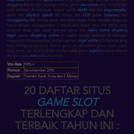
dogelexus
adalah situs
game online
terpercaya dengan fokus game slot dan
dingdong live
dengan berbagai pilihan game
slot online
yang menarik dan
telah terkenal di Indonesia, seperti game
slot88
slot
, slot
pragmaticplay
,
game slot
playtech
,
pgsoft
slot online
, slot
CQ9
, game
habanero
dan
microgaming
slot
. Semua game slot diatas dapat Anda mainkan langsung
hanya dengan menggunakan 1 userid saja.
Selain situs slot online yang
terkenal, Anda juga dapat bermain game live
casino online
dingdong
togel
. game
dingdong online
ini sudah sangat terkenal di kalangan
masyarakat khususnya bagi pemain-pemain
togel online
di Indonesia yang
telah mengenal game ini. Karena game ini merupakan game tebak angka
yang sama juga seperti Anda mainkan pada game
togel
atau biasa dikenal
dengan nama
toto
pada umumnya.
Win Rate :
98% ⚡
Promosi :
Newmember 20%
Deposit :
Transfer Bank, Pulsa dan E-Money
20 DAFTAR SITUS
GAME SLOT
TERLENGKAP DAN
TERBAIK TAHUN INI :