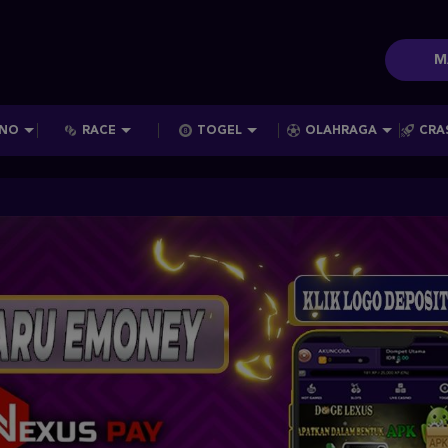
M
INO
RACE
TOGEL
OLAHRAGA
CRA