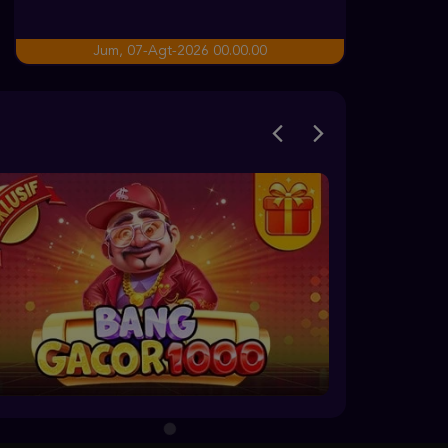
ag****8
IDR
12,933,600.00
 Pot
Wild Bandito
Pedas Gila
Jum, 07-Agt-2026 00.00.00
Gates of Olympus Super
Scatter
h****4
IDR
9,804,000.00
Mahjong Wins 3 – Black
Scatter
res****s
IDR
8,386,000.00
Sweet Bonanza 1000
f***r
IDR
7,395,220.00
Starlight Princess
jandam****2
IDR
6,354,000.00