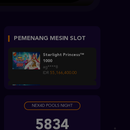
PEMENANG MESIN SLOT
Starlight Princess™
1000
ag****8
IDR
55,166,400.00
Starlight Princess™
Way of Ninja
BANDITO RETURNS
1000
ag****8
IDR
21,657,000.00
NEX4D POOLS NIGHT
Starlight Princess™
5834
1000