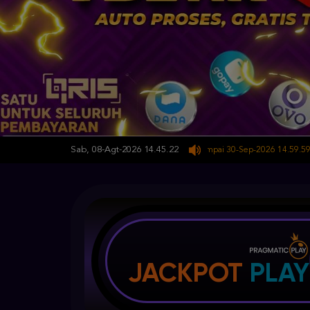
Sab, 08-Agt-2026 14.45.22
ual Sports pada 30-Jun-2026 dari 14.59.59 sampai 30-Sep-2026 14.59.59. Selama wa
JACKPOT
PLAY