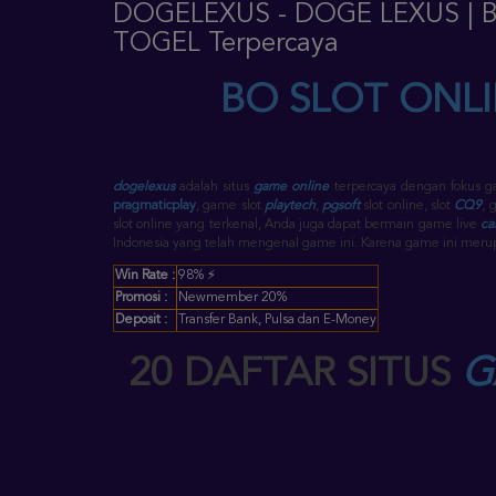
DOGELEXUS - DOGE LEXUS | B
TOGEL Terpercaya
BO SLOT ONL
dogelexus
adalah situs
game online
terpercaya dengan fokus g
pragmaticplay
, game slot
playtech
,
pgsoft
slot online
, slot
CQ9
,
slot online yang terkenal, Anda juga dapat bermain game live
ca
Indonesia yang telah mengenal game ini. Karena game ini mer
Win Rate :
98% ⚡
Promosi :
Newmember 20%
Deposit :
Transfer Bank, Pulsa dan E-Money
20 DAFTAR SITUS
G