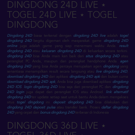
DINGDONG 24D LIVE ⋆
TOGEL 24D LIVE ⋆ TOGEL
DINGDONG
Dingdong 24D
biasa terkenal dengan
dingdong 24D live
adalah
togel
dingdong 24D
begitu digemari oleh masyarakat. game
dingdong 24D
online
juga adalah game yang siap menemani waktu Anda.
result
dingdong 24D
atau
keluaran dingdong 24D
di keluarkan secara terkini.
dingdong 24D
bisa Anda main kan baik dari
situs dingdong 24D
atau
perangkat PC Anda, maupun dari perangkat handphone Anda.
agen
dingdong 24D
yang bisa Anda percaya merupakan agen
dingdong
yang
senantiasa menampilkan result secara langsung atau
live dingdong 24D
,
download dingdong 24D
dari aplikasi
dingdong 24D apk
dan bukan cuma
download dingdong 24D apk
, Anda bisa juga download aplikasi
dingdong
24D IOS
.
login dingdong 24D
bisa saja dari perangkat PC dan
dingdong
24D login
juga dapat dari perangkat IOS atau Android.
link alternatif
dingdong 24D
ter update setiap saat untuk bantu Anda dalam mengakses
situs
togel dingdong
ini.
deposit dingdong 24D
bisa dilakukan dari
dingdong 24D deposit pulsa
atau transfer bank. Proses
daftar dingdong
24D
yang cepat dan
bonus dingdong 24D
terbesar di Indonesia
DINGDONG 36D LIVE ⋆