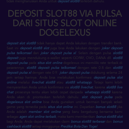
tidak mengharuskan Anda untuk
deposit slot88
terlebih dahulu.
DEPOSIT SLOT88 VIA PULSA
DARI SITUS SLOT ONLINE
DOGELEXUS
deposit slot slot88
tidak hanya dapat Anda lakukan dengan transfer bank.
Saat ini
deposit slot88 slot
juga bisa Anda lakukan dengan
joker deposit
pulsa telkomsel
dan
joker deposit pulsa xl
. Selain dengan pulsa
slot88
deposit
juga mendukung e-wallet seperti GOPAY, OVO, DANA dll.
slot88
deposit pulsa
pada
situs slot online
dogelexus ini memiliki rate terbaik di
pasarannya.
slot88 deposit pulsa telkomsel
dengan rate 0.8 dan
slot88
deposit pulsa xl
dengan rate 0.9.
joker deposit pulsa
didukung selama 24
jam setiap harinya. Anda bisa melakukan konfirmasi
deposit pulsa slot
online
melalui
livechat slot88
atau
slot88 whatsapp
. Tetapi kami lebih
menyarankan Anda untuk konfirmasi via
slot88 livechat
, karena
slot88 live
chat
prosesnya tentu akan lebih cepat daripada
whatsapp slot88
karena
Anda akan di prioritaskan terlebih dahulu.
slot deposit pulsa
pada
dogelexus slot online
bisa Anda gunakan untuk bermain banyak sekali
game yang tersedia pada
situs slot online
ini. Dapatkan
bonus slot88
jika
Anda adalah
member slot online
yang baru bergabung bersama kami
sebagai
agen slot online terbaik
, maka kami memberikan
bonus slot88 slot
bagi Anda. Anda dapat melakukan claim
bonus slot88 terbesar
dan
bonus
cashback slot88
setiap minggunya
Prediksi Bola Dan Togel
.