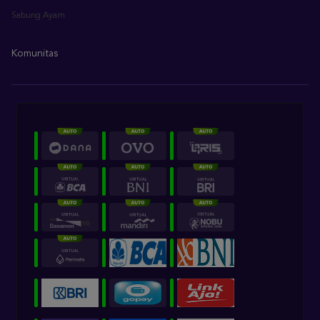
Sabung Ayam
Komunitas