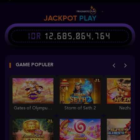
JACKPOT
PLAY
IDR
12,685,064,764
GAME POPULER
Gates of Olympus POP
Storm of Seth 2
Nezha 2