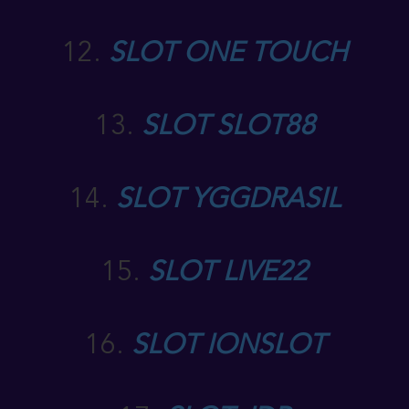
12.
SLOT ONE TOUCH
13.
SLOT SLOT88
14.
SLOT YGGDRASIL
15.
SLOT LIVE22
16.
SLOT IONSLOT