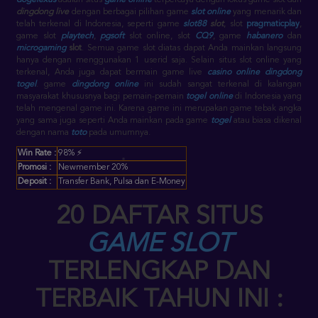
dogelexus
adalah situs
game online
terpercaya dengan fokus game slot dan
dingdong live
dengan berbagai pilihan game
slot online
yang menarik dan
telah terkenal di Indonesia, seperti game
slot88
slot
, slot
pragmaticplay
,
game slot
playtech
,
pgsoft
slot online
, slot
CQ9
, game
habanero
dan
microgaming
slot
. Semua game slot diatas dapat Anda mainkan langsung
hanya dengan menggunakan 1 userid saja.
Selain situs slot online yang
terkenal, Anda juga dapat bermain game live
casino online
dingdong
togel
. game
dingdong online
ini sudah sangat terkenal di kalangan
masyarakat khususnya bagi pemain-pemain
togel online
di Indonesia yang
telah mengenal game ini. Karena game ini merupakan game tebak angka
yang sama juga seperti Anda mainkan pada game
togel
atau biasa dikenal
dengan nama
toto
pada umumnya.
Win Rate :
98% ⚡
Promosi :
Newmember 20%
Deposit :
Transfer Bank, Pulsa dan E-Money
20 DAFTAR SITUS
GAME SLOT
TERLENGKAP DAN
TERBAIK TAHUN INI :