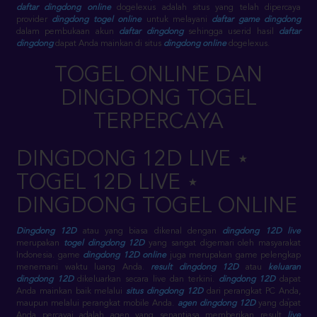
daftar dingdong online
dogelexus adalah situs yang telah dipercaya
provider
dingdong togel online
untuk melayani
daftar game dingdong
dalam pembukaan akun
daftar dingdong
sehingga userid hasil
daftar
dingdong
dapat Anda mainkan di situs
dingdong online
dogelexus.
TOGEL ONLINE DAN
DINGDONG TOGEL
TERPERCAYA
DINGDONG 12D LIVE ⋆
TOGEL 12D LIVE ⋆
DINGDONG TOGEL ONLINE
Dingdong 12D
atau yang biasa dikenal dengan
dingdong 12D live
merupakan
togel dingdong 12D
yang sangat digemari oleh masyarakat
Indonesia. game
dingdong 12D online
juga merupakan game pelengkap
menemani waktu luang Anda.
result dingdong 12D
atau
keluaran
dingdong 12D
dikeluarkan secara live dan terkini.
dingdong 12D
dapat
Anda mainkan baik melalui
situs dingdong 12D
dari perangkat PC Anda,
maupun melalui perangkat mobile Anda.
agen dingdong 12D
yang dapat
Anda percayai adalah agen yang senantiasa memberikan result
live