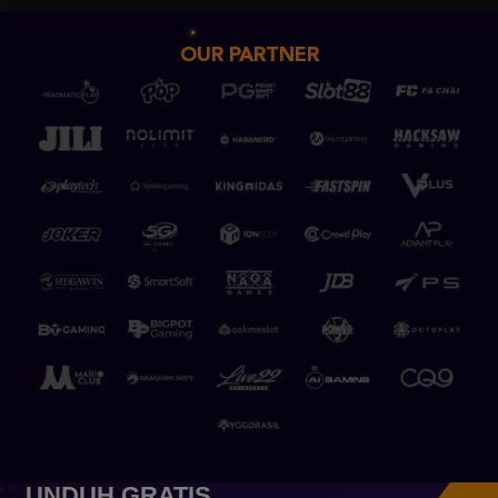
OUR PARTNER
UNDUH GRATIS