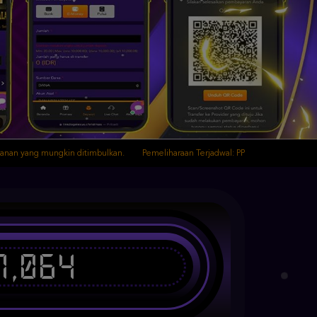
mungkin ditimbulkan.
Pemeliharaan Terjadwal: PP Virtual Sports pada 30-Jun-2
7,064