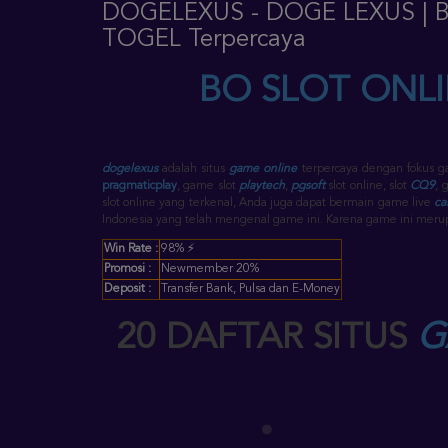
DOGELEXUS - DOGE LEXUS | B
TOGEL Terpercaya
BO SLOT ONL
dogelexus
adalah situs
game online
terpercaya dengan fokus g
pragmaticplay
, game slot
playtech
,
pgsoft
slot online
, slot
CQ9
,
slot online yang terkenal, Anda juga dapat bermain game live
ca
Indonesia yang telah mengenal game ini. Karena game ini mer
Win Rate :
98% ⚡
Promosi :
Newmember 20%
Deposit :
Transfer Bank, Pulsa dan E-Money
20 DAFTAR SITUS
G