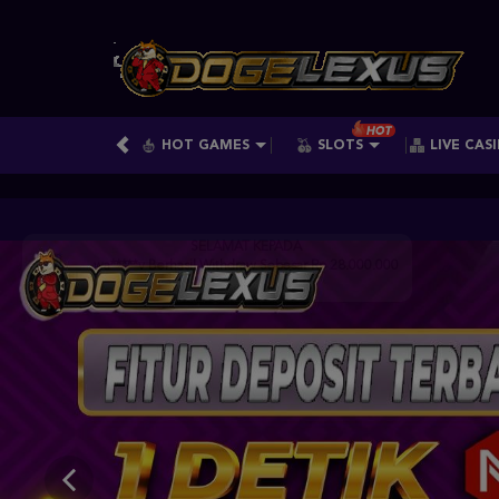
HOT GAMES
SLOTS
LIVE CAS
SELAMAT KEPADA
wa*****v Berhasil Withdraw Sebesar Rp 28.000.000