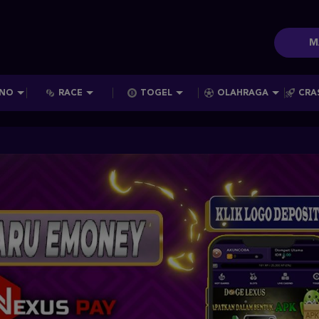
M
INO
RACE
TOGEL
OLAHRAGA
CRA