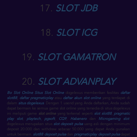
17.
SLOT JDB
18.
SLOT ICG
19.
SLOT GAMATRON
20.
SLOT ADVANPLAY
Bo Slot Online
Situs Slot Online
dogelexus memberikan fasilitas
daftar
slot88
,
daftar pragmaticplay
atau
daftar akun slot online
yang terdapat di
dalam
situs dogelexus
. Dengan 1 userid yang Anda daftarkan, Anda sudah
dapat bermain ke semua game slot online yang tersedia di situs dogelexus
ini meliputi game
slot online
yang terkenal seperti
slot slot88
,
pragmatic
play slot
,
playtech
,
pgsoft
,
CQ9
,
Habanero
dan
Microgaming slot
.
dogelexus merupakan situs
slot deposit pulsa
uang asli dengan minimum
deposit 20.000 dan withdraw sebesar 50.000 yang dapat Anda gunakan
untuk bermain.
slot88 deposit pulsa
dan
pragmaticplay deposit pulsa
dapat