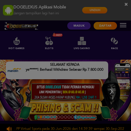
×
DOGELEXUS Aplikasi Mobile
UNDUH
Jangan tampilkan lagi hari ini
MASUK
DAFTAR
HOT GAMES
SLOTS
LIVE CASINO
RACE
SELAMAT KEPADA
ye*****1 Berhasil Withdraw Sebesar Rp 7.800.000
wal: PP Virtual Sports pada 30-Jun-2026 dari 14.59.59 sampai 30-Sep-2026 14.59.59