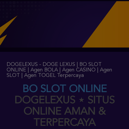
DOGELEXUS - DOGE LEXUS | BO SLOT
ONLINE | Agen BOLA | Agen CASINO | Agen
SLOT | Agen TOGEL Terpercaya
BO SLOT ONLINE
DOGELEXUS
⋆
SITUS
ONLINE AMAN &
TERPERCAYA