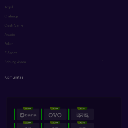
Togel
Olahraga
Crash Game
Arcade
Poker
E-Sports
Sabung Ayam
Komunitas