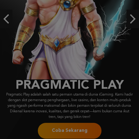
Mahjong Wins 3 – Black Scatter
co****6
IDR
2,749,000.00
Previous
Ne
Starlight Princess™ 1000
co****6
IDR
2,733,000.00
Y
Kami hadir
ti-produk
uh dunia.
uma ikut