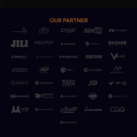
OUR PARTNER