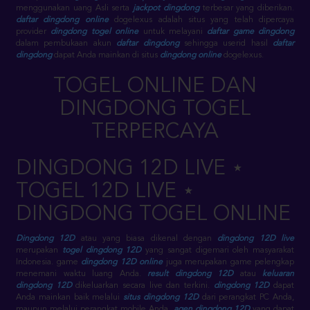
menggunakan uang Asli serta
jackpot dingdong
terbesar yang diberikan.
daftar dingdong online
dogelexus adalah situs yang telah dipercaya
provider
dingdong togel online
untuk melayani
daftar game dingdong
dalam pembukaan akun
daftar dingdong
sehingga userid hasil
daftar
dingdong
dapat Anda mainkan di situs
dingdong online
dogelexus.
TOGEL ONLINE DAN
DINGDONG TOGEL
TERPERCAYA
DINGDONG 12D LIVE ⋆
TOGEL 12D LIVE ⋆
DINGDONG TOGEL ONLINE
Dingdong 12D
atau yang biasa dikenal dengan
dingdong 12D live
merupakan
togel dingdong 12D
yang sangat digemari oleh masyarakat
Indonesia. game
dingdong 12D online
juga merupakan game pelengkap
menemani waktu luang Anda.
result dingdong 12D
atau
keluaran
dingdong 12D
dikeluarkan secara live dan terkini.
dingdong 12D
dapat
Anda mainkan baik melalui
situs dingdong 12D
dari perangkat PC Anda,
maupun melalui perangkat mobile Anda.
agen dingdong 12D
yang dapat