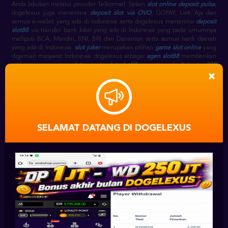
Anda lakukan melalui provider Telkomsel. Selain
slot online deposit pulsa
,
dogelexus juga menerima
deposit slot via OVO
, GOPAY, Link Aja dan
semua e-wallet yang ada di Indonesia serta dogelexus menerima
deposit
slot88
via transfer bank lokal yang ada di Indonesia yang pada umumnya
meliputi BCA, Mandiri, BNI, BRI dan Danamon serta semua bank daerah
yang ada di Indonesia.
slot joker
merupakan pilihan
game slot online
yang
digemari masyarat Indonesia. dogelexus sebagai
agen slot88
memberikan
pilihan game
game slot
seperti
slot slot88
, seperti pada link
gwc388
sebagai alternatif
slot88 slot
, selain itu terdapat juga
joker777
,
joker1788
,
×
joker8868
,
joker888
,
joker688
,
joker slot
sebagai link alternatif
joker
gaming
slot.
slot88 game
sebagai
agen slot88 terpercaya
menyediakan
slot
game joker
.
slot88 online
berjalan selama 24 jam setiap harinya, sehingga
dogelexus slot online
sebagai
agen slot slot88
juga online 24 jam pada
game
slot88 casino
.
SELAMAT DATANG DI DOGELEXUS
DAFTAR SLOT88
⋆
AKUN
SLOT ONLINE JOKER123
SLOT
daftar slot88
di dogelexus
situs online slot
untuk akun
slot88
bisa Anda
lakukan pada menu
daftar slot88 slot
yang ada diatas kanan pada situs
daftar joker gaming
ini.
situs slot88
telah berkerja sama dengan
doge lexus
slot online
menyediakan
game joker
.
daftar akun joker gaming
harus Anda
lengkapi agar
situs slot88
dapat memberikan Anda
userid slot88
disaat