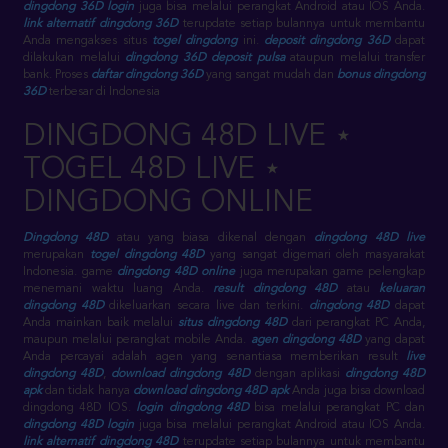
dingdong 36D login
juga bisa melalui perangkat Android atau IOS Anda.
link alternatif dingdong 36D
terupdate setiap bulannya untuk membantu
Anda mengakses situs
togel dingdong
ini.
deposit dingdong 36D
dapat
dilakukan melalui
dingdong 36D deposit pulsa
ataupun melalui transfer
bank. Proses
daftar dingdong 36D
yang sangat mudah dan
bonus dingdong
36D
terbesar di Indonesia
DINGDONG 48D LIVE ⋆
TOGEL 48D LIVE ⋆
DINGDONG ONLINE
Dingdong 48D
atau yang biasa dikenal dengan
dingdong 48D live
merupakan
togel dingdong 48D
yang sangat digemari oleh masyarakat
Indonesia. game
dingdong 48D online
juga merupakan game pelengkap
menemani waktu luang Anda.
result dingdong 48D
atau
keluaran
dingdong 48D
dikeluarkan secara live dan terkini.
dingdong 48D
dapat
Anda mainkan baik melalui
situs dingdong 48D
dari perangkat PC Anda,
maupun melalui perangkat mobile Anda.
agen dingdong 48D
yang dapat
Anda percayai adalah agen yang senantiasa memberikan result
live
dingdong 48D
,
download dingdong 48D
dengan aplikasi
dingdong 48D
apk
dan tidak hanya
download dingdong 48D apk
Anda juga bisa download
dingdong 48D IOS.
login dingdong 48D
bisa melalui perangkat PC dan
dingdong 48D login
juga bisa melalui perangkat Android atau IOS Anda.
link alternatif dingdong 48D
terupdate setiap bulannya untuk membantu