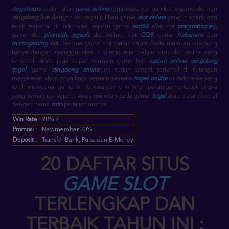
dogelexus
adalah situs
game online
terpercaya dengan fokus game slot dan
dingdong live
dengan berbagai pilihan game
slot online
yang menarik dan
telah terkenal di Indonesia, seperti game
slot88
slot
, slot
pragmaticplay
,
game slot
playtech
,
pgsoft
slot online
, slot
CQ9
, game
habanero
dan
microgaming
slot
. Semua game slot diatas dapat Anda mainkan langsung
hanya dengan menggunakan 1 userid saja.
Selain situs slot online yang
terkenal, Anda juga dapat bermain game live
casino online
dingdong
togel
. game
dingdong online
ini sudah sangat terkenal di kalangan
masyarakat khususnya bagi pemain-pemain
togel online
di Indonesia yang
telah mengenal game ini. Karena game ini merupakan game tebak angka
yang sama juga seperti Anda mainkan pada game
togel
atau biasa dikenal
dengan nama
toto
pada umumnya.
Win Rate :
98% ⚡
Promosi :
Newmember 20%
Deposit :
Transfer Bank, Pulsa dan E-Money
20 DAFTAR SITUS
GAME SLOT
TERLENGKAP DAN
TERBAIK TAHUN INI :