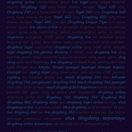
dingdong online
menyediakan game
live togel
yang sangat terkenal
seperti
Dingdong 12D
yang biasa dikenal dengan
Togel 12D
Live,
Dingdong 24D
yang biasa dikenal dengan
Togel 24D
Live,
Dingdong 36D
yang biasa dikenal dengan
Togel 36D
Live,
Dingdong 48D
yang biasa
dikenal dengan
Togel 48D
Live dan
Dingdong Dragon Tiger
live casino
online. game
live casino online
ini sangatlah di gemari karena mudahnya
dalam game serta kemudahan dalam memenangkan game ini karena
dogelexus
menjamin 100% game
dingdong live
ini disiarkan secara
langsung dan update serta dalam waktu yang sama saat Anda mainkan.
dingdong togel
merupakan
dingdong online
yang tidak sama dengan
togel dingdong
hkb gaming
.
dindong
ini adalah versi
dingdong live
yang
berbeda server, tetapi memiliki keseruan bermain yang sama. game
ding
dong
pada situs dogelexus
live dingdong
ini dapat Anda sanding dan tidak
kalah dengan situs
totojitu
,
8togel
,
rgotogel
,
jayatogel
,
afatogel
,
togelcc
,
brotogel
dan
eyang togel
yang dikeluarkan oleh provider HKB gaming.
ingdong
ini disiarkan secara live
result dingdong 24d
atau
keluaran
dingdong 24d
,
pengeluaran dingdong 24d
,
result dingdong 36d jayatogel
tidak akan sama dengan
result dingdong 36d dogelexus
karena perbedaan
provider dari game yang di adopsi oleh dogelexus.
dingdong online
dogelexus terdiri dari
dingdong 12d
,
dingdong 24d
,
dingdong 36d
,
dingdong 48d
,
dingdong sicbo
dan
dingdong togel online
lainnya.
situs
dingdong online
dogelexus adalah
situs dingdong
yang beroperasi 24 jam.
live dingdong 24d
dan
live dingdong 36d
disiarkan secara live dan terkini
situs dingdong terpercaya
sehingga dogelexus merupakan
.
dingdong online terpercaya
juga memiliki ciri-ciri sebagai berikut :