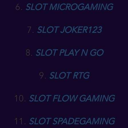
6.
SLOT MICROGAMING
7.
SLOT JOKER123
8.
SLOT PLAY N GO
9.
SLOT RTG
10.
SLOT FLOW GAMING
11.
SLOT SPADEGAMING