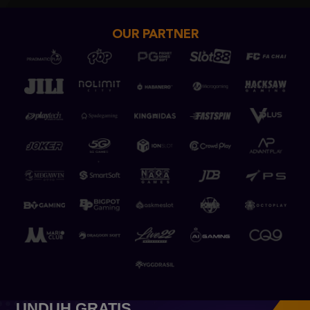
OUR PARTNER
UNDUH GRATIS