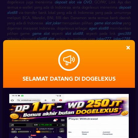
dogelexus juga menerima
deposit slot via OVO
, GOPAY, Link Aja dan
semua e-wallet yang ada di Indonesia serta dogelexus menerima
deposit
slot88
via transfer bank lokal yang ada di Indonesia yang pada umumnya
meliputi BCA, Mandiri, BNI, BRI dan Danamon serta semua bank daerah
yang ada di Indonesia.
slot joker
merupakan pilihan
game slot online
yang
digemari masyarat Indonesia. dogelexus sebagai
agen slot88
memberikan
pilihan game
game slot
seperti
slot slot88
, seperti pada link
gwc388
sebagai alternatif
slot88 slot
, selain itu terdapat juga
joker777
,
joker1788
,
joker8868
,
joker888
,
joker688
,
joker slot
sebagai link alternatif
joker
×
gaming
slot.
slot88 game
sebagai
agen slot88 terpercaya
menyediakan
slot
game joker
.
slot88 online
berjalan selama 24 jam setiap harinya, sehingga
dogelexus slot online
sebagai
agen slot slot88
juga online 24 jam pada
game
slot88 casino
.
DAFTAR SLOT88
⋆
AKUN
SELAMAT DATANG DI DOGELEXUS
SLOT ONLINE JOKER123
SLOT
daftar slot88
di dogelexus
situs online slot
untuk akun
slot88
bisa Anda
lakukan pada menu
daftar slot88 slot
yang ada diatas kanan pada situs
daftar joker gaming
ini.
situs slot88
telah berkerja sama dengan
doge lexus
slot online
menyediakan
game joker
.
daftar akun joker gaming
harus Anda
lengkapi agar
situs slot88
dapat memberikan Anda
userid slot88
disaat
Anda
daftar joker123
di
www joker123
sebagai situs alternatif
login