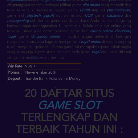
dogelexus
adalah situs
game online
terpercaya dengan fokus game slot dan
dingdong live
dengan berbagai pilihan game
slot online
yang menarik dan
telah terkenal di Indonesia, seperti game
slot88
slot
, slot
pragmaticplay
,
game slot
playtech
,
pgsoft
slot online
, slot
CQ9
, game
habanero
dan
microgaming
slot
. Semua game slot diatas dapat Anda mainkan langsung
hanya dengan menggunakan 1 userid saja.
Selain situs slot online yang
terkenal, Anda juga dapat bermain game live
casino online
dingdong
togel
. game
dingdong online
ini sudah sangat terkenal di kalangan
masyarakat khususnya bagi pemain-pemain
togel online
di Indonesia yang
telah mengenal game ini. Karena game ini merupakan game tebak angka
yang sama juga seperti Anda mainkan pada game
togel
atau biasa dikenal
dengan nama
toto
pada umumnya.
Win Rate :
98% ⚡
Promosi :
Newmember 20%
Deposit :
Transfer Bank, Pulsa dan E-Money
20 DAFTAR SITUS
GAME SLOT
TERLENGKAP DAN
TERBAIK TAHUN INI :