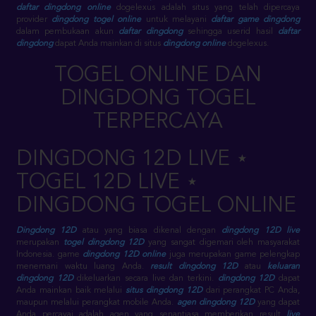
daftar dingdong online
dogelexus adalah situs yang telah dipercaya
provider
dingdong togel online
untuk melayani
daftar game dingdong
dalam pembukaan akun
daftar dingdong
sehingga userid hasil
daftar
dingdong
dapat Anda mainkan di situs
dingdong online
dogelexus.
TOGEL ONLINE DAN
DINGDONG TOGEL
TERPERCAYA
DINGDONG 12D LIVE ⋆
TOGEL 12D LIVE ⋆
DINGDONG TOGEL ONLINE
Dingdong 12D
atau yang biasa dikenal dengan
dingdong 12D live
merupakan
togel dingdong 12D
yang sangat digemari oleh masyarakat
Indonesia. game
dingdong 12D online
juga merupakan game pelengkap
menemani waktu luang Anda.
result dingdong 12D
atau
keluaran
dingdong 12D
dikeluarkan secara live dan terkini.
dingdong 12D
dapat
Anda mainkan baik melalui
situs dingdong 12D
dari perangkat PC Anda,
maupun melalui perangkat mobile Anda.
agen dingdong 12D
yang dapat
Anda percayai adalah agen yang senantiasa memberikan result
live