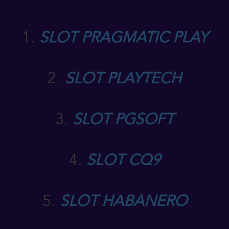
1.
SLOT PRAGMATIC PLAY
2.
SLOT PLAYTECH
3.
SLOT PGSOFT
4.
SLOT CQ9
5.
SLOT HABANERO