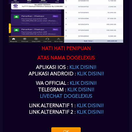
joker123
.
slot88 daftar
akun slot online
dengan proses yang cepat dapat
Anda terima sesaat setelah
daftar joker777
selesai Anda isikan datanya
dengan lengkap.
slot88 daftar
hanya membutuhkan waktu beberapa menit
untuk pengisian form
daftar joker888
disitus
joker 123
atau
slot88
sebagai
joker game
terpercaya.
slot88 online
,
joker888
,
joker123
,
jokergaming
,
joker1788
,
joker8868
,
joker777
,
joker688
sebagai alternatif
joker slot
pada
situs dogelexus
joker gaming
.
DOWNLOAD SLOT88 APK
HATI HATI PENIPUAN
SLOT SLOT88 LOGIN VERSI
ATAS NAMA DOGELEXUS
TERBARU
APLIKASI IOS :
KLIK DISINI!
APLIKASI ANDROID :
KLIK DISINI!
joker download
Setelah Anda melakukan
pendaftaran akun slot88
di
dogelexus, maka selanjutnya Anda dapat melakukan
download slot88
apk,
WA OFFICIAL :
KLIK DISINI!
aplikasi
slot88 apk
android dogelexus ini mendukung Anda dalam bermain
TELEGRAM :
KLIK DISINI!
melalui perangkat mobile smartphone Anda. Baik melalui PC atau mobile
LIVECHAT DOGELEXUS
dimana saja dan kapan saja dapat Anda mainkan semua game yang ada di
slot dogelexus ini.
slot88 download
dapat Anda
download aplikasi joker
LINK ALTERNATIF 1 :
KLIK DISINI!
123
melalui Android dan IOS.
slot88 download apk
bisa langsung diinstal
setelah Anda
download aplikasi slot88
nya.
download joker 123
lebih baik
LINK ALTERNATIF 2 :
KLIK DISINI!
segera Anda download setelah
daftar akun slot88
sehingga lebih
memudahkan Anda untuk
login slot88
.
download slot88
ini terletak pada
menu daftar
slot88 apk download
yang ada pada kanan menu utama pada
situs
dogelexus slot online
ini.
slot88 android download
untuk perangkat