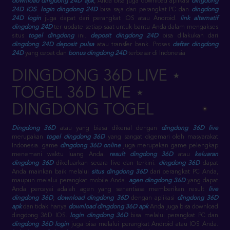
download dingdong 24D apk
, Anda bisa juga download aplikasi
dingdong
24D IOS
.
login dingdong 24D
bisa saja dari perangkat PC dan
dingdong
24D login
juga dapat dari perangkat IOS atau Android.
link alternatif
dingdong 24D
ter update setiap saat untuk bantu Anda dalam mengakses
situs
togel dingdong
ini.
deposit dingdong 24D
bisa dilakukan dari
dingdong 24D deposit pulsa
atau transfer bank. Proses
daftar dingdong
24D
yang cepat dan
bonus dingdong 24D
terbesar di Indonesia
DINGDONG 36D LIVE ⋆
TOGEL 36D LIVE ⋆
DINGDONG TOGEL
Dingdong 36D
atau yang biasa dikenal dengan
dingdong 36D live
merupakan
togel dingdong 36D
yang sangat digemari oleh masyarakat
Indonesia. game
dingdong 36D online
juga merupakan game pelengkap
menemani waktu luang Anda.
result dingdong 36D
atau
keluaran
dingdong 36D
dikeluarkan secara live dan terkini.
dingdong 36D
dapat
Anda mainkan baik melalui
situs dingdong 36D
dari perangkat PC Anda,
maupun melalui perangkat mobile Anda.
agen dingdong 36D
yang dapat
Anda percayai adalah agen yang senantiasa memberikan result
live
dingdong 36D
,
download dingdong 36D
dengan aplikasi
dingdong 36D
apk
dan tidak hanya
download dingdong 36D apk
Anda juga bisa download
dingdong 36D IOS.
login dingdong 36D
bisa melalui perangkat PC dan
dingdong 36D login
juga bisa melalui perangkat Android atau IOS Anda.