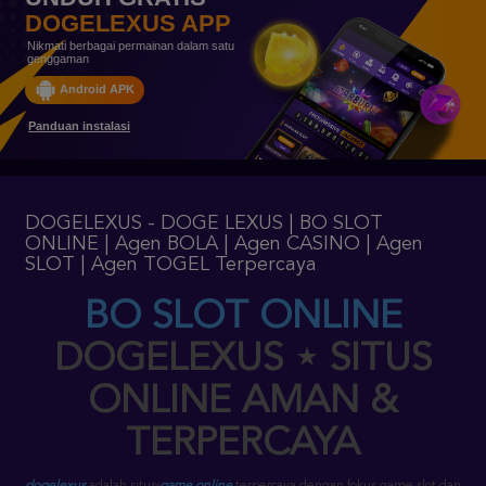
DOGELEXUS APP
Nikmati berbagai permainan dalam satu
genggaman
Android APK
Panduan instalasi
DOGELEXUS - DOGE LEXUS | BO SLOT
ONLINE | Agen BOLA | Agen CASINO | Agen
SLOT | Agen TOGEL Terpercaya
BO SLOT ONLINE
DOGELEXUS
⋆
SITUS
ONLINE AMAN &
TERPERCAYA