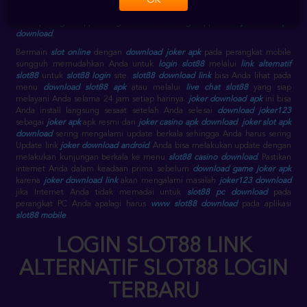
OK
Android dengan
slot88 apk
sebagai aplikasinya atau
joker download ios
untuk perangkat Apple dengan
slot88 ios
sebagai apps resmi
joker 123 apk
download
.
Bermain
slot online
dengan
download joker apk
pada perangkat mobile
sungguh memudahkan Anda untuk
login slot88
melalui
link alternatif
slot88
untuk
slot88 login
site.
slot88 download link
bisa Anda lihat pada
menu
download slot88 apk
atau melalui
live chat slot88
yang siap
melayani Anda selama 24 jam setiap harinya.
joker download apk
ini bisa
Anda install langsung sesaat setelah Anda selesai
download joker123
sebagai
joker apk
apk resmi dari
joker casino apk download
.
joker slot apk
download
sering mengalami update berkala sehingga Anda harus sering
Update link
joker download android
. Anda bisa melakukan update dengan
melakukan kunjungan berkala ke menu
slot88 casino download
. Pastikan
internet Anda dalam keadaan prima sebelum
download game joker apk
karena
joker download link
akan mengalami masalah
joker123 download
jika Internet Anda tidak memadai untuk
slot88 pc download
pada
perangkat PC Anda apalagi harus
www slot88 download
pada aplikasi
slot88 mobile
.
LOGIN SLOT88 LINK
ALTERNATIF SLOT88 LOGIN
TERBARU