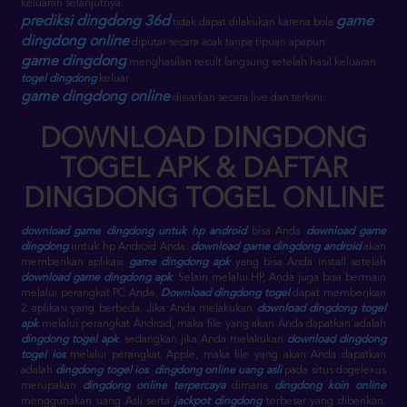
keluaran selanjutnya.
prediksi dingdong 36d
game
tidak dapat dilakukan karena bola
dingdong online
diputar secara acak tanpa tipuan apapun.
game dingdong
menghasilan result langsung setelah hasil keluaran
togel dingdong
keluar.
game dingdong online
disiarkan secara live dan terkini.
DOWNLOAD DINGDONG
TOGEL APK & DAFTAR
DINGDONG TOGEL ONLINE
download game dingdong untuk hp android
bisa Anda
download game
dingdong
untuk hp Android Anda.
download game dingdong android
akan
memberikan aplikasi
game dingdong apk
yang bisa Anda install setelah
download game dingdong apk
. Selain melalui HP, Anda juga bisa bermain
melalui perangkat PC Anda.
Download dingdong togel
dapat memberikan
2 aplikasi yang berbeda. Jika Anda melakukan
download dingdong togel
apk
melalui perangkat Android, maka file yang akan Anda dapatkan adalah
dingdong togel apk
. sedangkan jika Anda melakukan
download dingdong
togel ios
melalui perangkat Apple, maka file yang akan Anda dapatkan
adalah
dingdong togel ios
.
dingdong online uang asli
pada situs dogelexus
merupakan
dingdong online terpercaya
dimana
dingdong koin online
menggunakan uang Asli serta
jackpot dingdong
terbesar yang diberikan.