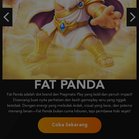
Gates of Olympus 1000
koen****k
IDR
3,203,080.00
Previous
Ne
Mahjong Wins 3 – Black Scatter
jandam****2
IDR
2,947,500.00
FAT PANDA
Fat Panda adalah slot brand dari Pragmatic Play yang bold dan penuh impact!
Dirancang buat nyita perhatian dan kasih gameplay seru yang nggak
ketebak. Dengan energi yang meledak-ledak, visual yang kece, dan potensi
menang besar—Fat Panda bukan cuma hiburan, tapi pembawa hoki sejati!
Coba Sekarang