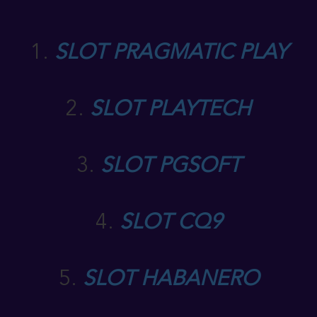
1.
SLOT PRAGMATIC PLAY
2.
SLOT PLAYTECH
3.
SLOT PGSOFT
4.
SLOT CQ9
5.
SLOT HABANERO