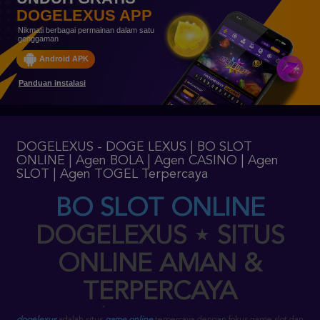
DOGELEXUS APP
Nikmati berbagai permainan dalam satu
genggaman
Android APK
Panduan instalasi
DOGELEXUS - DOGE LEXUS | BO SLOT
ONLINE | Agen BOLA | Agen CASINO | Agen
SLOT | Agen TOGEL Terpercaya
BO SLOT ONLINE
DOGELEXUS
⋆
SITUS
ONLINE AMAN &
TERPERCAYA