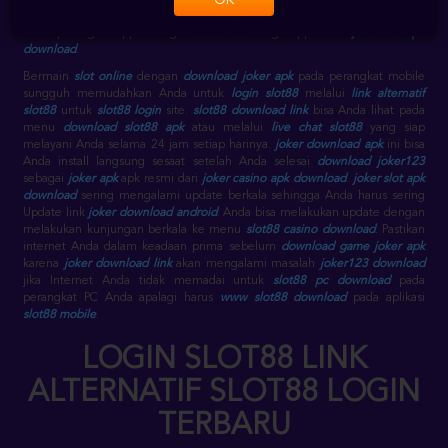
OK
Android dengan
slot88 apk
sebagai aplikasinya atau
joker download ios
untuk perangkat Apple dengan
slot88 ios
sebagai apps resmi
joker 123 apk
download
.
Bermain
slot online
dengan
download joker apk
pada perangkat mobile
sungguh memudahkan Anda untuk
login slot88
melalui
link alternatif
slot88
untuk
slot88 login
site.
slot88 download link
bisa Anda lihat pada
menu
download slot88 apk
atau melalui
live chat slot88
yang siap
melayani Anda selama 24 jam setiap harinya.
joker download apk
ini bisa
Anda install langsung sesaat setelah Anda selesai
download joker123
sebagai
joker apk
apk resmi dari
joker casino apk download
.
joker slot apk
download
sering mengalami update berkala sehingga Anda harus sering
Update link
joker download android
. Anda bisa melakukan update dengan
melakukan kunjungan berkala ke menu
slot88 casino download
. Pastikan
internet Anda dalam keadaan prima sebelum
download game joker apk
karena
joker download link
akan mengalami masalah
joker123 download
jika Internet Anda tidak memadai untuk
slot88 pc download
pada
perangkat PC Anda apalagi harus
www slot88 download
pada aplikasi
slot88 mobile
.
LOGIN SLOT88 LINK
ALTERNATIF SLOT88 LOGIN
TERBARU