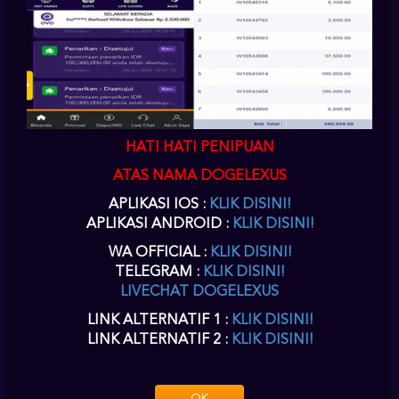
joker123
.
slot88 daftar
akun slot online
dengan proses yang cepat dapat
Anda terima sesaat setelah
daftar joker777
selesai Anda isikan datanya
dengan lengkap.
slot88 daftar
hanya membutuhkan waktu beberapa menit
untuk pengisian form
daftar joker888
disitus
joker 123
atau
slot88
sebagai
joker game
terpercaya.
slot88 online
,
joker888
,
joker123
,
jokergaming
,
joker1788
,
joker8868
,
joker777
,
joker688
sebagai alternatif
joker slot
pada
situs dogelexus
joker gaming
.
DOWNLOAD SLOT88 APK
HATI HATI PENIPUAN
SLOT SLOT88 LOGIN VERSI
ATAS NAMA DOGELEXUS
TERBARU
APLIKASI IOS :
KLIK DISINI!
APLIKASI ANDROID :
KLIK DISINI!
joker download
Setelah Anda melakukan
pendaftaran akun slot88
di
dogelexus, maka selanjutnya Anda dapat melakukan
download slot88
apk,
WA OFFICIAL :
KLIK DISINI!
aplikasi
slot88 apk
android dogelexus ini mendukung Anda dalam bermain
TELEGRAM :
KLIK DISINI!
melalui perangkat mobile smartphone Anda. Baik melalui PC atau mobile
LIVECHAT DOGELEXUS
dimana saja dan kapan saja dapat Anda mainkan semua game yang ada di
slot dogelexus ini.
slot88 download
dapat Anda
download aplikasi joker
LINK ALTERNATIF 1 :
KLIK DISINI!
123
melalui Android dan IOS.
slot88 download apk
bisa langsung diinstal
setelah Anda
download aplikasi slot88
nya.
download joker 123
lebih baik
LINK ALTERNATIF 2 :
KLIK DISINI!
segera Anda download setelah
daftar akun slot88
sehingga lebih
memudahkan Anda untuk
login slot88
.
download slot88
ini terletak pada
menu daftar
slot88 apk download
yang ada pada kanan menu utama pada
situs
dogelexus slot online
ini.
slot88 android download
untuk perangkat