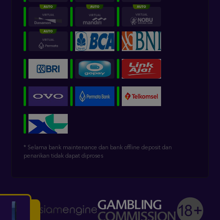
* Selama bank maintenance dan bank offline deposit dan
penarikan tidak dapat diproses