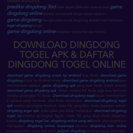
keluaran selanjutnya.
prediksi dingdong 36d
game
tidak dapat dilakukan karena bola
dingdong online
diputar secara acak tanpa tipuan apapun.
game dingdong
menghasilan result langsung setelah hasil keluaran
togel dingdong
keluar.
game dingdong online
disiarkan secara live dan terkini.
DOWNLOAD DINGDONG
TOGEL APK & DAFTAR
DINGDONG TOGEL ONLINE
download game dingdong untuk hp android
bisa Anda
download game
dingdong
untuk hp Android Anda.
download game dingdong android
akan
memberikan aplikasi
game dingdong apk
yang bisa Anda install setelah
download game dingdong apk
. Selain melalui HP, Anda juga bisa bermain
melalui perangkat PC Anda.
Download dingdong togel
dapat memberikan
2 aplikasi yang berbeda. Jika Anda melakukan
download dingdong togel
apk
melalui perangkat Android, maka file yang akan Anda dapatkan adalah
dingdong togel apk
. sedangkan jika Anda melakukan
download dingdong
togel ios
melalui perangkat Apple, maka file yang akan Anda dapatkan
adalah
dingdong togel ios
.
dingdong online uang asli
pada situs dogelexus
merupakan
dingdong online terpercaya
dimana
dingdong koin online
menggunakan uang Asli serta
jackpot dingdong
terbesar yang diberikan.