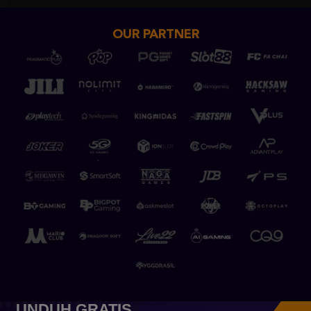
OUR PARTNER
UNDUH GRATIS