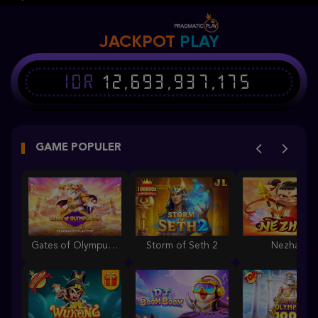
JACKPOT
PLAY
IDR
12,693,937,175
GAME POPULER
Gates of Olympus POP
Storm of Seth 2
Nezha 2