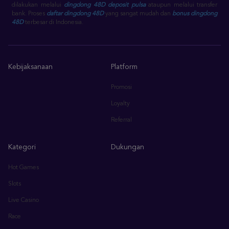
dilakukan melalui
dingdong 48D deposit pulsa
ataupun melalui transfer
bank. Proses
daftar dingdong 48D
yang sangat mudah dan
bonus dingdong
48D
terbesar di Indonesia.
Kebijaksanaan
Platform
Promosi
Loyalty
Referral
Kategori
Dukungan
Hot Games
Slots
Live Casino
Race