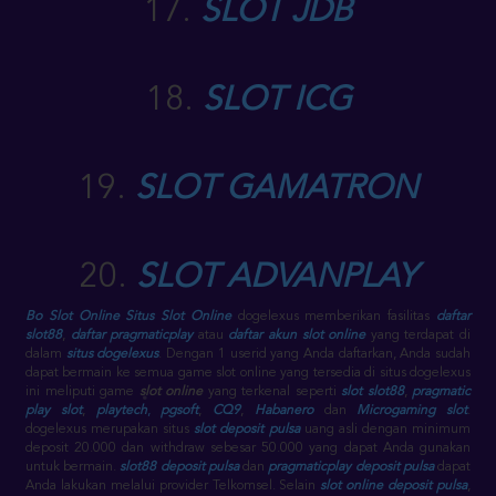
17.
SLOT JDB
18.
SLOT ICG
19.
SLOT GAMATRON
20.
SLOT ADVANPLAY
Bo Slot Online
Situs Slot Online
dogelexus memberikan fasilitas
daftar
slot88
,
daftar pragmaticplay
atau
daftar akun slot online
yang terdapat di
dalam
situs dogelexus
. Dengan 1 userid yang Anda daftarkan, Anda sudah
dapat bermain ke semua game slot online yang tersedia di situs dogelexus
ini meliputi game
slot online
yang terkenal seperti
slot slot88
,
pragmatic
play slot
,
playtech
,
pgsoft
,
CQ9
,
Habanero
dan
Microgaming slot
.
dogelexus merupakan situs
slot deposit pulsa
uang asli dengan minimum
deposit 20.000 dan withdraw sebesar 50.000 yang dapat Anda gunakan
untuk bermain.
slot88 deposit pulsa
dan
pragmaticplay deposit pulsa
dapat
Anda lakukan melalui provider Telkomsel. Selain
slot online deposit pulsa
,