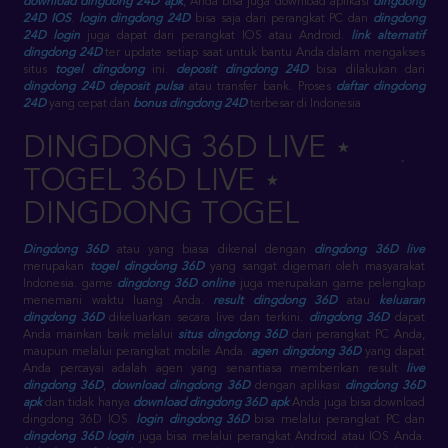
download dingdong 24D apk
, Anda bisa juga download aplikasi
dingdong
24D IOS
.
login dingdong 24D
bisa saja dari perangkat PC dan
dingdong
24D login
juga dapat dari perangkat IOS atau Android.
link alternatif
dingdong 24D
ter update setiap saat untuk bantu Anda dalam mengakses
situs
togel dingdong
ini.
deposit dingdong 24D
bisa dilakukan dari
dingdong 24D deposit pulsa
atau transfer bank. Proses
daftar dingdong
24D
yang cepat dan
bonus dingdong 24D
terbesar di Indonesia
DINGDONG 36D LIVE ⋆
TOGEL 36D LIVE ⋆
DINGDONG TOGEL
Dingdong 36D
atau yang biasa dikenal dengan
dingdong 36D live
merupakan
togel dingdong 36D
yang sangat digemari oleh masyarakat
Indonesia. game
dingdong 36D online
juga merupakan game pelengkap
menemani waktu luang Anda.
result dingdong 36D
atau
keluaran
dingdong 36D
dikeluarkan secara live dan terkini.
dingdong 36D
dapat
Anda mainkan baik melalui
situs dingdong 36D
dari perangkat PC Anda,
maupun melalui perangkat mobile Anda.
agen dingdong 36D
yang dapat
Anda percayai adalah agen yang senantiasa memberikan result
live
dingdong 36D
,
download dingdong 36D
dengan aplikasi
dingdong 36D
apk
dan tidak hanya
download dingdong 36D apk
Anda juga bisa download
dingdong 36D IOS.
login dingdong 36D
bisa melalui perangkat PC dan
dingdong 36D login
juga bisa melalui perangkat Android atau IOS Anda.