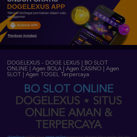
DOGELEXUS APP
Nikmati berbagai permainan dalam satu
genggaman
Android APK
Panduan instalasi
DOGELEXUS - DOGE LEXUS | BO SLOT
ONLINE | Agen BOLA | Agen CASINO | Agen
SLOT | Agen TOGEL Terpercaya
BO SLOT ONLINE
DOGELEXUS
⋆
SITUS
ONLINE AMAN &
TERPERCAYA