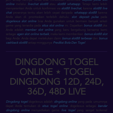
jam setiap harinya. Anda bisa melakukan konfirmasi
deposit pulsa slot
online
melalui
livechat slot88
atau
slot88 whatsapp
. Tetapi kami lebih
menyarankan Anda untuk konfirmasi via
slot88 livechat
, karena
slot88 live
chat
prosesnya tentu akan lebih cepat daripada
whatsapp slot88
karena
Anda akan di prioritaskan terlebih dahulu.
slot deposit pulsa
pada
dogelexus slot online
bisa Anda gunakan untuk bermain banyak sekali
game yang tersedia pada
situs slot online
ini. Dapatkan
bonus slot88
jika
Anda adalah
member slot online
yang baru bergabung bersama kami
sebagai
agen slot online terbaik
, maka kami memberikan
bonus slot88 slot
bagi Anda. Anda dapat melakukan claim
bonus slot88 terbesar
dan
bonus
cashback slot88
setiap minggunya
Prediksi Bola Dan Togel
.
DINGDONG TOGEL
ONLINE ⋆ TOGEL
DINGDONG 12D, 24D,
36D, 48D LIVE
Dingdong togel
dogelexus adalah
dingdong online
yang pada umumnya
dapat Anda temukan di
situs togel online
. dogelexus sebagai
bandar
dingdong online
menyediakan game
live togel
yang sangat terkenal