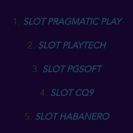
1.
SLOT PRAGMATIC PLAY
2.
SLOT PLAYTECH
3.
SLOT PGSOFT
4.
SLOT CQ9
5.
SLOT HABANERO