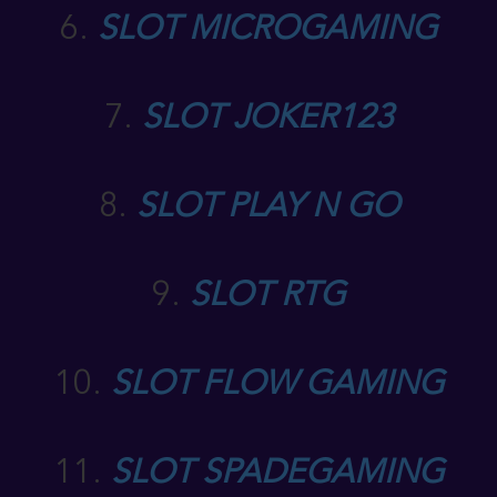
6.
SLOT MICROGAMING
7.
SLOT JOKER123
8.
SLOT PLAY N GO
9.
SLOT RTG
10.
SLOT FLOW GAMING
11.
SLOT SPADEGAMING