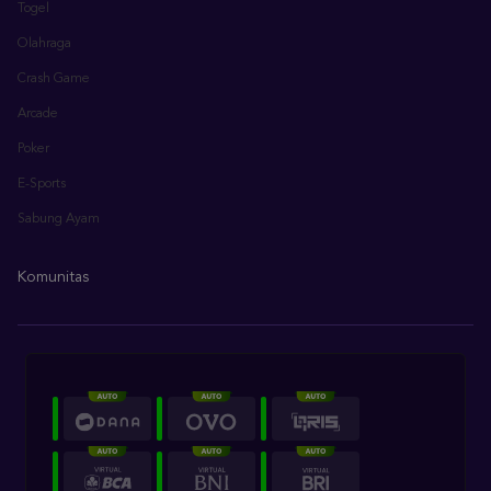
Togel
Olahraga
Crash Game
Arcade
Poker
E-Sports
Sabung Ayam
Komunitas