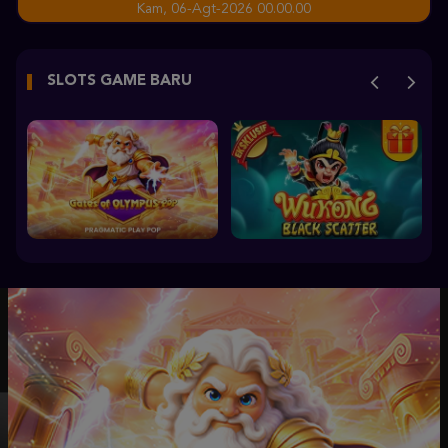
Mahjong Wins 3 – Black Scatter
Kam, 06-Agt-2026 00.00.00
p****3
IDR
4,106,000.00
SLOTS GAME BARU
Sweet Bonanza 2500
m***3
IDR
4,031,800.00
Mahjong Wins 3 – Black Scatter
p****3
IDR
3,825,000.00
Gates of Olympus 1000
gond****n
IDR
3,749,240.00
Mahjong Wins 3 – Black Scatter
co****6
IDR
2,749,000.00