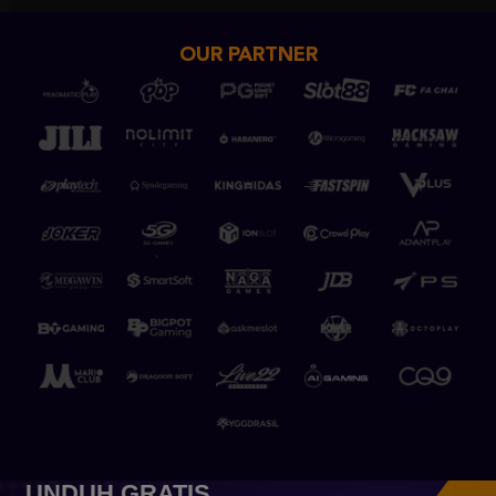
OUR PARTNER
UNDUH GRATIS