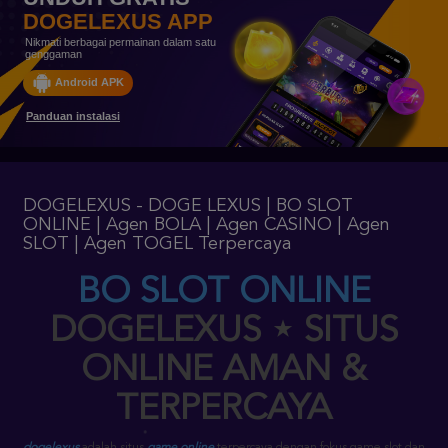
DOGELEXUS APP
Nikmati berbagai permainan dalam satu
genggaman
Android APK
Panduan instalasi
DOGELEXUS - DOGE LEXUS | BO SLOT
ONLINE | Agen BOLA | Agen CASINO | Agen
SLOT | Agen TOGEL Terpercaya
BO SLOT ONLINE
DOGELEXUS
⋆
SITUS
ONLINE AMAN &
TERPERCAYA