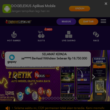
×
DOGELEXUS Aplikasi Mobile
UNDUH
Jangan tampilkan lagi hari ini
MASUK
DAFTAR
HOT GAMES
SLOTS
LIVE CASINO
RACE
SELAMAT KEPADA
xa*****l Berhasil Withdraw Sebesar Rp 18.750.000
00. Selama waktu ini, CQ9 permainan tidak akan tersedia. Kami memohon maaf ata