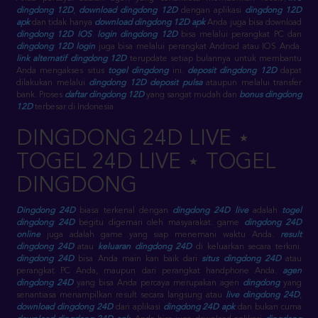
dingdong 12D
,
download dingdong 12D
dengan aplikasi
dingdong 12D
apk
dan tidak hanya
download dingdong 12D apk
Anda juga bisa download
dingdong 12D IOS
.
login dingdong 12D
bisa melalui perangkat PC dan
dingdong 12D login
juga bisa melalui perangkat Android atau IOS Anda.
link alternatif dingdong 12D
terupdate setiap bulannya untuk membantu
Anda mengakses situs
togel dingdong
ini.
deposit dingdong 12D
dapat
dilakukan melalui
dingdong 12D deposit pulsa
ataupun melalui transfer
bank. Proses
daftar dingdong 12D
yang sangat mudah dan
bonus dingdong
12D
terbesar di Indonesia
DINGDONG 24D LIVE ⋆
TOGEL 24D LIVE ⋆ TOGEL
DINGDONG
Dingdong 24D
biasa terkenal dengan
dingdong 24D live
adalah
togel
dingdong 24D
begitu digemari oleh masyarakat. game
dingdong 24D
online
juga adalah game yang siap menemani waktu Anda.
result
dingdong 24D
atau
keluaran dingdong 24D
di keluarkan secara terkini.
dingdong 24D
bisa Anda main kan baik dari
situs dingdong 24D
atau
perangkat PC Anda, maupun dari perangkat handphone Anda.
agen
dingdong 24D
yang bisa Anda percaya merupakan agen
dingdong
yang
senantiasa menampilkan result secara langsung atau
live dingdong 24D
,
download dingdong 24D
dari aplikasi
dingdong 24D apk
dan bukan cuma