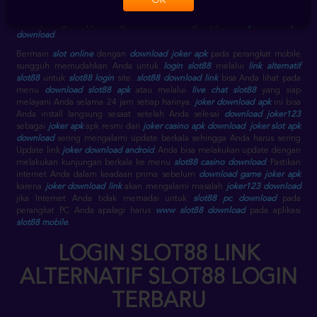
OK
Android dengan
slot88 apk
sebagai aplikasinya atau
joker download ios
untuk perangkat Apple dengan
slot88 ios
sebagai apps resmi
joker 123 apk
download
.
Bermain
slot online
dengan
download joker apk
pada perangkat mobile
sungguh memudahkan Anda untuk
login slot88
melalui
link alternatif
slot88
untuk
slot88 login
site.
slot88 download link
bisa Anda lihat pada
menu
download slot88 apk
atau melalui
live chat slot88
yang siap
melayani Anda selama 24 jam setiap harinya.
joker download apk
ini bisa
Anda install langsung sesaat setelah Anda selesai
download joker123
sebagai
joker apk
apk resmi dari
joker casino apk download
.
joker slot apk
download
sering mengalami update berkala sehingga Anda harus sering
Update link
joker download android
. Anda bisa melakukan update dengan
melakukan kunjungan berkala ke menu
slot88 casino download
. Pastikan
internet Anda dalam keadaan prima sebelum
download game joker apk
karena
joker download link
akan mengalami masalah
joker123 download
jika Internet Anda tidak memadai untuk
slot88 pc download
pada
perangkat PC Anda apalagi harus
www slot88 download
pada aplikasi
slot88 mobile
.
LOGIN SLOT88 LINK
ALTERNATIF SLOT88 LOGIN
TERBARU