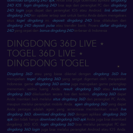
download dingdong 24D apk
, Anda bisa juga download aplikasi
dingdong
24D IOS
.
login dingdong 24D
bisa saja dari perangkat PC dan
dingdong
24D login
juga dapat dari perangkat IOS atau Android.
link alternatif
dingdong 24D
ter update setiap saat untuk bantu Anda dalam mengakses
situs
togel dingdong
ini.
deposit dingdong 24D
bisa dilakukan dari
dingdong 24D deposit pulsa
atau transfer bank. Proses
daftar dingdong
24D
yang cepat dan
bonus dingdong 24D
terbesar di Indonesia
DINGDONG 36D LIVE ⋆
TOGEL 36D LIVE ⋆
DINGDONG TOGEL
Dingdong 36D
atau yang biasa dikenal dengan
dingdong 36D live
merupakan
togel dingdong 36D
yang sangat digemari oleh masyarakat
Indonesia. game
dingdong 36D online
juga merupakan game pelengkap
menemani waktu luang Anda.
result dingdong 36D
atau
keluaran
dingdong 36D
dikeluarkan secara live dan terkini.
dingdong 36D
dapat
Anda mainkan baik melalui
situs dingdong 36D
dari perangkat PC Anda,
maupun melalui perangkat mobile Anda.
agen dingdong 36D
yang dapat
Anda percayai adalah agen yang senantiasa memberikan result
live
dingdong 36D
,
download dingdong 36D
dengan aplikasi
dingdong 36D
apk
dan tidak hanya
download dingdong 36D apk
Anda juga bisa download
dingdong 36D IOS.
login dingdong 36D
bisa melalui perangkat PC dan
dingdong 36D login
juga bisa melalui perangkat Android atau IOS Anda.