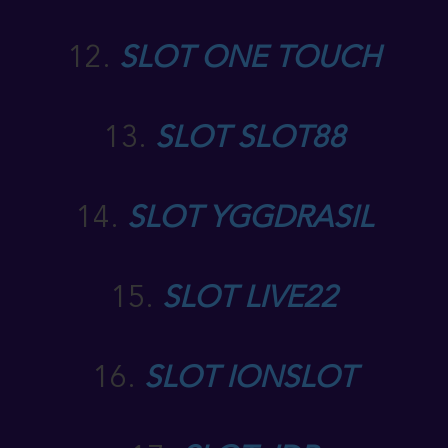
12.
SLOT ONE TOUCH
13.
SLOT SLOT88
14.
SLOT YGGDRASIL
15.
SLOT LIVE22
16.
SLOT IONSLOT