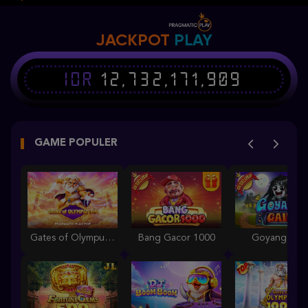
JACKPOT
PLAY
IDR
12,732,171,909
GAME POPULER
Gates of Olympus POP
Bang Gacor 1000
Goyang Gai