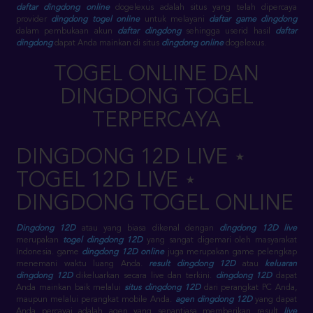
daftar dingdong online
dogelexus adalah situs yang telah dipercaya
provider
dingdong togel online
untuk melayani
daftar game dingdong
dalam pembukaan akun
daftar dingdong
sehingga userid hasil
daftar
dingdong
dapat Anda mainkan di situs
dingdong online
dogelexus.
TOGEL ONLINE DAN
DINGDONG TOGEL
TERPERCAYA
DINGDONG 12D LIVE ⋆
TOGEL 12D LIVE ⋆
DINGDONG TOGEL ONLINE
Dingdong 12D
atau yang biasa dikenal dengan
dingdong 12D live
merupakan
togel dingdong 12D
yang sangat digemari oleh masyarakat
Indonesia. game
dingdong 12D online
juga merupakan game pelengkap
menemani waktu luang Anda.
result dingdong 12D
atau
keluaran
dingdong 12D
dikeluarkan secara live dan terkini.
dingdong 12D
dapat
Anda mainkan baik melalui
situs dingdong 12D
dari perangkat PC Anda,
maupun melalui perangkat mobile Anda.
agen dingdong 12D
yang dapat
Anda percayai adalah agen yang senantiasa memberikan result
live