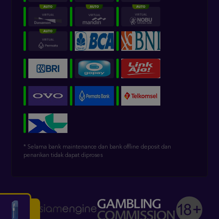
* Selama bank maintenance dan bank offline deposit dan
penarikan tidak dapat diproses