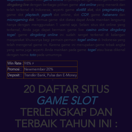
dogelexus
adalah situs
game online
terpercaya dengan fokus game slot dan
dingdong live
dengan berbagai pilihan game
slot online
yang menarik dan
telah terkenal di Indonesia, seperti game
slot88
slot
, slot
pragmaticplay
,
game slot
playtech
,
pgsoft
slot online
, slot
CQ9
, game
habanero
dan
microgaming
slot
. Semua game slot diatas dapat Anda mainkan langsung
hanya dengan menggunakan 1 userid saja.
Selain situs slot online yang
terkenal, Anda juga dapat bermain game live
casino online
dingdong
togel
. game
dingdong online
ini sudah sangat terkenal di kalangan
masyarakat khususnya bagi pemain-pemain
togel online
di Indonesia yang
telah mengenal game ini. Karena game ini merupakan game tebak angka
yang sama juga seperti Anda mainkan pada game
togel
atau biasa dikenal
dengan nama
toto
pada umumnya.
Win Rate :
98% ⚡
Promosi :
Newmember 20%
Deposit :
Transfer Bank, Pulsa dan E-Money
20 DAFTAR SITUS
GAME SLOT
TERLENGKAP DAN
TERBAIK TAHUN INI :