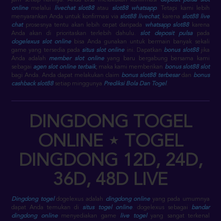
jam setiap harinya. Anda bisa melakukan konfirmasi
deposit pulsa slot
online
melalui
livechat slot88
atau
slot88 whatsapp
. Tetapi kami lebih
menyarankan Anda untuk konfirmasi via
slot88 livechat
, karena
slot88 live
chat
prosesnya tentu akan lebih cepat daripada
whatsapp slot88
karena
Anda akan di prioritaskan terlebih dahulu.
slot deposit pulsa
pada
dogelexus slot online
bisa Anda gunakan untuk bermain banyak sekali
game yang tersedia pada
situs slot online
ini. Dapatkan
bonus slot88
jika
Anda adalah
member slot online
yang baru bergabung bersama kami
sebagai
agen slot online terbaik
, maka kami memberikan
bonus slot88 slot
bagi Anda. Anda dapat melakukan claim
bonus slot88 terbesar
dan
bonus
cashback slot88
setiap minggunya
Prediksi Bola Dan Togel
.
DINGDONG TOGEL
ONLINE ⋆ TOGEL
DINGDONG 12D, 24D,
36D, 48D LIVE
Dingdong togel
dogelexus adalah
dingdong online
yang pada umumnya
dapat Anda temukan di
situs togel online
. dogelexus sebagai
bandar
dingdong online
menyediakan game
live togel
yang sangat terkenal