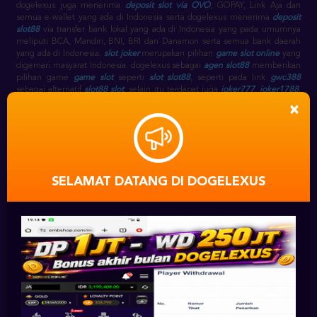
dogelexus juga menerima
deposit slot via OVO
, GOPAY, Link Aja dan
semua e-wallet yang ada di Indonesia serta dogelexus menerima
deposit
slot88
via transfer bank lokal yang ada di Indonesia yang pada umumnya
meliputi BCA, Mandiri, BNI, BRI dan Danamon serta semua bank daerah
yang ada di Indonesia.
slot joker
merupakan pilihan
game slot online
yang
digemari masyarat Indonesia. dogelexus sebagai
agen slot88
memberikan
pilihan game
game slot
seperti
slot slot88
, seperti pada link
gwc388
sebagai alternatif
slot88 slot
, selain itu terdapat juga
joker777
,
joker1788
,
joker8868
,
joker888
,
joker688
,
joker slot
sebagai link alternatif
joker
×
gaming
slot.
slot88 game
sebagai
agen slot88 terpercaya
menyediakan
slot
game joker
.
slot88 online
berjalan selama 24 jam setiap harinya, sehingga
dogelexus slot online
sebagai
agen slot slot88
juga online 24 jam pada
game
slot88 casino
.
DAFTAR SLOT88
⋆
AKUN
SELAMAT DATANG DI DOGELEXUS
SLOT ONLINE JOKER123
SLOT
daftar slot88
di dogelexus
situs online slot
untuk akun
slot88
bisa Anda
lakukan pada menu
daftar slot88 slot
yang ada diatas kanan pada situs
daftar joker gaming
ini.
situs slot88
telah berkerja sama dengan
doge lexus
slot online
menyediakan
game joker
.
daftar akun joker gaming
harus Anda
lengkapi agar
situs slot88
dapat memberikan Anda
userid slot88
disaat
Anda
daftar joker123
di
www joker123
sebagai situs alternatif
login