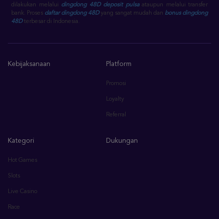
dilakukan melalui
dingdong 48D deposit pulsa
ataupun melalui transfer
bank. Proses
daftar dingdong 48D
yang sangat mudah dan
bonus dingdong
48D
terbesar di Indonesia.
Kebijaksanaan
Platform
Promosi
Loyalty
Referral
Kategori
Dukungan
Hot Games
Slots
Live Casino
Race