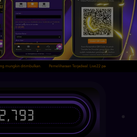
ditimbulkan.
Pemeliharaan Terjadwal: Live22 pada 07-Agt-2026 dari 13.43.23 
02,793