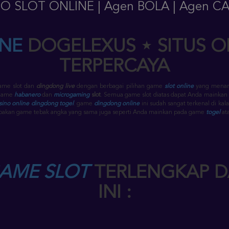
O SLOT ONLINE | Agen BOLA | Agen CA
INE
DOGELEXUS
⋆
SITUS 
TERPERCAYA
ame slot dan
dingdong live
dengan berbagai pilihan game
slot online
yang menarik
 game
habanero
dan
microgaming
slot
. Semua game slot diatas dapat Anda mainkan
sino online
dingdong togel
. game
dingdong online
ini sudah sangat terkenal di k
upakan game tebak angka yang sama juga seperti Anda mainkan pada game
togel
at
AME SLOT
TERLENGKAP D
INI :