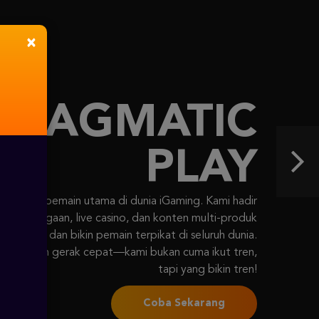
Mahjong Wins 3 – Black
Scatter
×
h****4
IDR
2,904,000.00
Sweet Bonanza 2500
m***3
IDR
2,785,200.00
FAT PANDA
Nex
Gates of Olympus Super
Scatter
slot brand dari Pragmatic Play yang bold dan penuh
bomb****5
nyita perhatian dan kasih gameplay seru yang nggak
IDR
2,665,400.00
yang meledak-ledak, visual yang kece, dan potensi
da bukan cuma hiburan, tapi pembawa hoki sejati!
Coba Sekarang