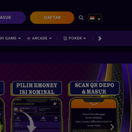
ASUK
DAFTAR
SH GAME
ARCADE
POKER
E-SPORTS