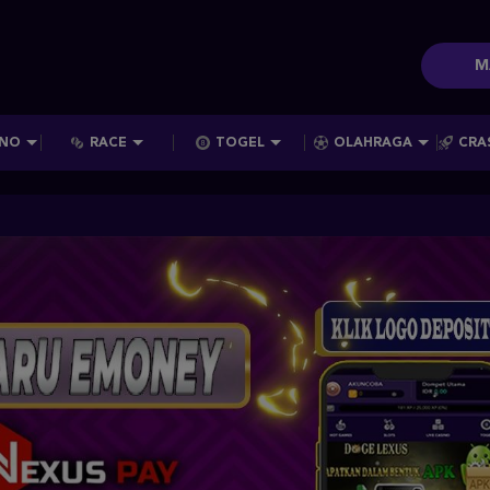
M
INO
RACE
TOGEL
OLAHRAGA
CRA