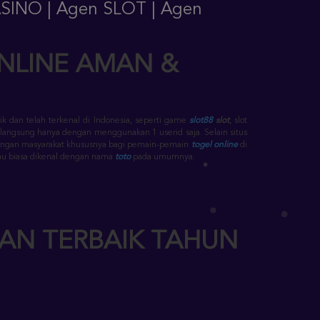
SINO | Agen SLOT | Agen
ONLINE AMAN &
 dan telah terkenal di Indonesia, seperti game
slot88
slot
, slot
 langsung hanya dengan menggunakan 1 userid saja.
Selain situs
alangan masyarakat khususnya bagi pemain-pemain
togel online
di
au biasa dikenal dengan nama
toto
pada umumnya.
AN TERBAIK TAHUN