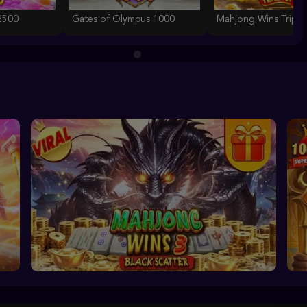
2500
Gates of Olympus 1000
Mahjong Wins Triple