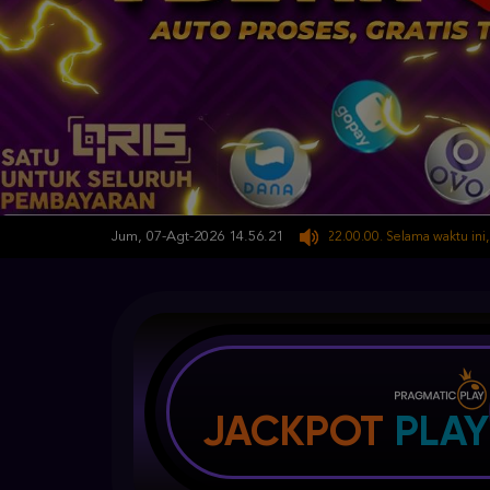
Jum, 07-Agt-2026 14.56.21
Q9 pada 07-Agt-2026 dari 13.48.21 sampai 22.00.00. Selama waktu ini, CQ9 perma
JACKPOT
PLAY