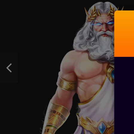
Previous