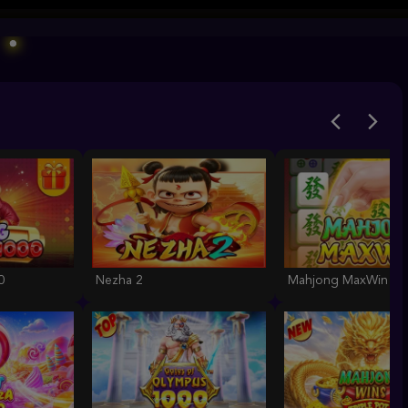
0
Nezha 2
Mahjong MaxWin