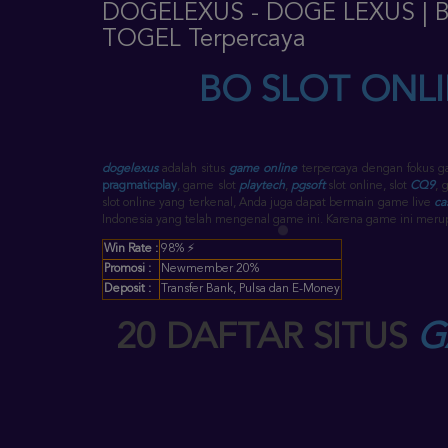
DOGELEXUS - DOGE LEXUS | B
TOGEL Terpercaya
BO SLOT ONL
dogelexus
adalah situs
game online
terpercaya dengan fokus g
pragmaticplay
, game slot
playtech
,
pgsoft
slot online
, slot
CQ9
,
slot online yang terkenal, Anda juga dapat bermain game live
ca
Indonesia yang telah mengenal game ini. Karena game ini mer
Win Rate :
98% ⚡
Promosi :
Newmember 20%
Deposit :
Transfer Bank, Pulsa dan E-Money
20 DAFTAR SITUS
G