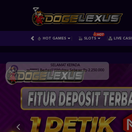
HOT GAMES
SLOTS
LIVE CAS
SELAMAT KEPADA
za*****1 Berhasil Withdraw Sebesar Rp 2.250.000