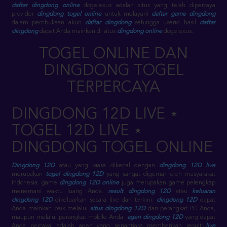
daftar dingdong online
dogelexus adalah situs yang telah dipercaya
provider
dingdong togel online
untuk melayani
daftar game dingdong
dalam pembukaan akun
daftar dingdong
sehingga userid hasil
daftar
dingdong
dapat Anda mainkan di situs
dingdong online
dogelexus.
TOGEL ONLINE DAN
DINGDONG TOGEL
TERPERCAYA
DINGDONG 12D LIVE ⋆
TOGEL 12D LIVE ⋆
DINGDONG TOGEL ONLINE
Dingdong 12D
atau yang biasa dikenal dengan
dingdong 12D live
merupakan
togel dingdong 12D
yang sangat digemari oleh masyarakat
Indonesia. game
dingdong 12D online
juga merupakan game pelengkap
menemani waktu luang Anda.
result dingdong 12D
atau
keluaran
dingdong 12D
dikeluarkan secara live dan terkini.
dingdong 12D
dapat
Anda mainkan baik melalui
situs dingdong 12D
dari perangkat PC Anda,
maupun melalui perangkat mobile Anda.
agen dingdong 12D
yang dapat
Anda percayai adalah agen yang senantiasa memberikan result
live