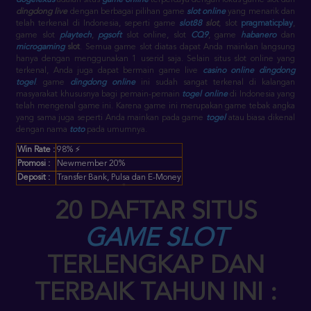
dogelexus
adalah situs
game online
terpercaya dengan fokus game slot dan
dingdong live
dengan berbagai pilihan game
slot online
yang menarik dan
telah terkenal di Indonesia, seperti game
slot88
slot
, slot
pragmaticplay
,
game slot
playtech
,
pgsoft
slot online
, slot
CQ9
, game
habanero
dan
microgaming
slot
. Semua game slot diatas dapat Anda mainkan langsung
hanya dengan menggunakan 1 userid saja.
Selain situs slot online yang
terkenal, Anda juga dapat bermain game live
casino online
dingdong
togel
. game
dingdong online
ini sudah sangat terkenal di kalangan
masyarakat khususnya bagi pemain-pemain
togel online
di Indonesia yang
telah mengenal game ini. Karena game ini merupakan game tebak angka
yang sama juga seperti Anda mainkan pada game
togel
atau biasa dikenal
dengan nama
toto
pada umumnya.
Win Rate :
98% ⚡
Promosi :
Newmember 20%
Deposit :
Transfer Bank, Pulsa dan E-Money
20 DAFTAR SITUS
GAME SLOT
TERLENGKAP DAN
TERBAIK TAHUN INI :