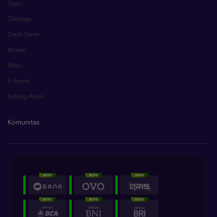
Togel
Olahraga
Crash Game
Arcade
Poker
E-Sports
Sabung Ayam
Komunitas