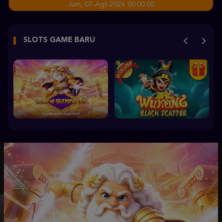
Sweet Bonanza 1000
Jum, 07-Agt-2026 00.00.00
rez****2
IDR
4,800,000.00
SLOTS GAME BARU
Gates of Olympus Super Scatter
h****4
IDR
3,990,000.00
Mahjong Wins 3 – Black Scatter
res****s
IDR
3,900,000.00
Sweet Bonanza 2500
l***5
IDR
3,667,280.00
Sweet Bonanza 1000
f***r
IDR
3,140,500.00