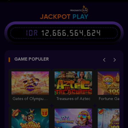
JACKPOT
PLAY
IDR
12,666,564,624
GAME POPULER
Gates of Olympus POP
Treasures of Aztec