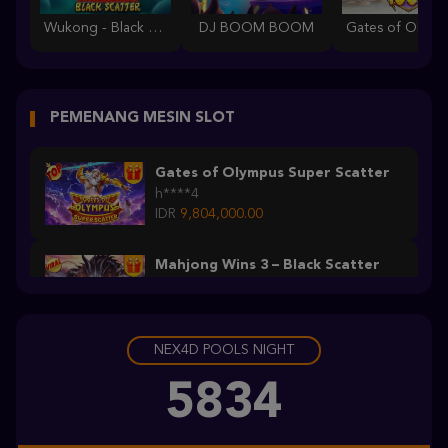
Wukong - Black Scatter
DJ BOOM BOOM
PEMENANG MESIN SLOT
Gates of Olympus Super Scatter
h****4
IDR
9,804,000.00
Mahjong Wins 3 – Black Scatter
res****s
IDR
8,386,000.00
NEX4D POOLS NIGHT
Sweet Bonanza 1000
f***r
5834
IDR
7,395,220.00