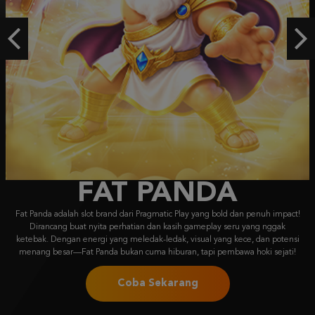
Mahjong Wins 3 – Black Scatter
res****s
IDR
3,130,000.00
Previous
Ne
Mahjong Wins 2
han****n
IDR
3,100,800.00
FAT PANDA
Fat Panda adalah slot brand dari Pragmatic Play yang bold dan penuh impact!
Dirancang buat nyita perhatian dan kasih gameplay seru yang nggak
ketebak. Dengan energi yang meledak-ledak, visual yang kece, dan potensi
menang besar—Fat Panda bukan cuma hiburan, tapi pembawa hoki sejati!
Coba Sekarang