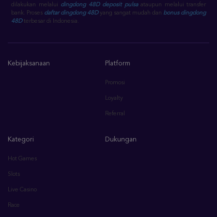
dilakukan melalui
dingdong 48D deposit pulsa
ataupun melalui transfer
bank. Proses
daftar dingdong 48D
yang sangat mudah dan
bonus dingdong
48D
terbesar di Indonesia.
Kebijaksanaan
Platform
Promosi
Loyalty
Referral
Kategori
Dukungan
Hot Games
Slots
Live Casino
Race