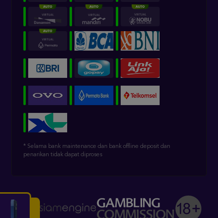
* Selama bank maintenance dan bank offline deposit dan
penarikan tidak dapat diproses