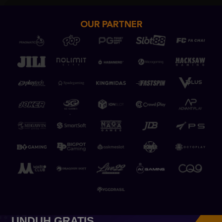
OUR PARTNER
UNDUH GRATIS