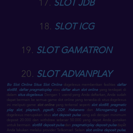
17.
SLOT JDB
18.
SLOT ICG
19.
SLOT GAMATRON
20.
SLOT ADVANPLAY
Bo Slot Online
Situs Slot Online
dogelexus memberikan fasilitas
daftar
slot88
,
daftar pragmaticplay
atau
daftar akun slot online
yang terdapat di
dalam
situs dogelexus
. Dengan 1 userid yang Anda daftarkan, Anda sudah
dapat bermain ke semua game slot online yang tersedia di situs dogelexus
ini meliputi game
slot online
yang terkenal seperti
slot slot88
,
pragmatic
play slot
,
playtech
,
pgsoft
,
CQ9
,
Habanero
dan
Microgaming slot
.
dogelexus merupakan situs
slot deposit pulsa
uang asli dengan minimum
deposit 20.000 dan withdraw sebesar 50.000 yang dapat Anda gunakan
untuk bermain.
slot88 deposit pulsa
dan
pragmaticplay deposit pulsa
dapat
Anda lakukan melalui provider Telkomsel. Selain
slot online deposit pulsa
,