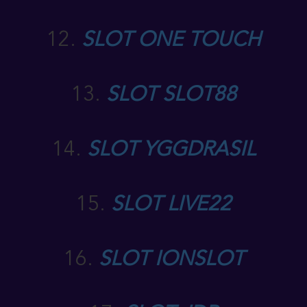
12.
SLOT ONE TOUCH
13.
SLOT SLOT88
14.
SLOT YGGDRASIL
15.
SLOT LIVE22
16.
SLOT IONSLOT