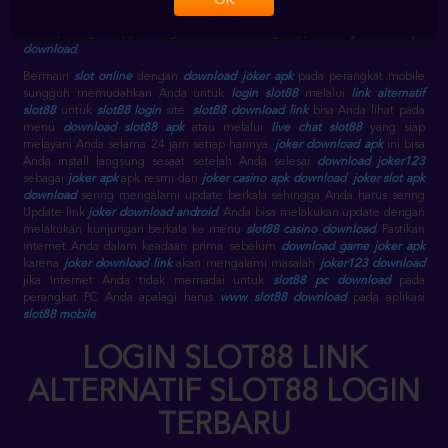
OK
Android dengan
slot88 apk
sebagai aplikasinya atau
joker download ios
untuk perangkat Apple dengan
slot88 ios
sebagai apps resmi
joker 123 apk
download
.
Bermain
slot online
dengan
download joker apk
pada perangkat mobile
sungguh memudahkan Anda untuk
login slot88
melalui
link alternatif
slot88
untuk
slot88 login
site.
slot88 download link
bisa Anda lihat pada
menu
download slot88 apk
atau melalui
live chat slot88
yang siap
melayani Anda selama 24 jam setiap harinya.
joker download apk
ini bisa
Anda install langsung sesaat setelah Anda selesai
download joker123
sebagai
joker apk
apk resmi dari
joker casino apk download
.
joker slot apk
download
sering mengalami update berkala sehingga Anda harus sering
Update link
joker download android
. Anda bisa melakukan update dengan
melakukan kunjungan berkala ke menu
slot88 casino download
. Pastikan
internet Anda dalam keadaan prima sebelum
download game joker apk
karena
joker download link
akan mengalami masalah
joker123 download
jika Internet Anda tidak memadai untuk
slot88 pc download
pada
perangkat PC Anda apalagi harus
www slot88 download
pada aplikasi
slot88 mobile
.
LOGIN SLOT88 LINK
ALTERNATIF SLOT88 LOGIN
TERBARU