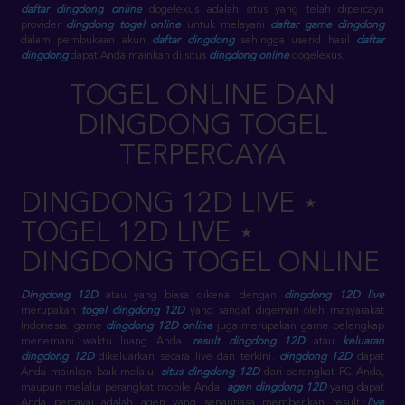
daftar dingdong online
dogelexus adalah situs yang telah dipercaya
provider
dingdong togel online
untuk melayani
daftar game dingdong
dalam pembukaan akun
daftar dingdong
sehingga userid hasil
daftar
dingdong
dapat Anda mainkan di situs
dingdong online
dogelexus.
TOGEL ONLINE DAN
DINGDONG TOGEL
TERPERCAYA
DINGDONG 12D LIVE ⋆
TOGEL 12D LIVE ⋆
DINGDONG TOGEL ONLINE
Dingdong 12D
atau yang biasa dikenal dengan
dingdong 12D live
merupakan
togel dingdong 12D
yang sangat digemari oleh masyarakat
Indonesia. game
dingdong 12D online
juga merupakan game pelengkap
menemani waktu luang Anda.
result dingdong 12D
atau
keluaran
dingdong 12D
dikeluarkan secara live dan terkini.
dingdong 12D
dapat
Anda mainkan baik melalui
situs dingdong 12D
dari perangkat PC Anda,
maupun melalui perangkat mobile Anda.
agen dingdong 12D
yang dapat
Anda percayai adalah agen yang senantiasa memberikan result
live