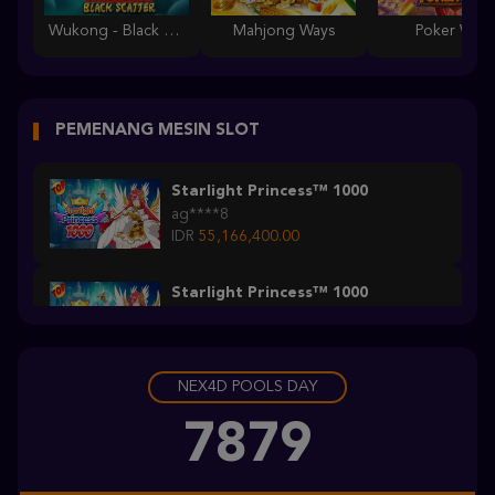
Wukong - Black Scatter
Mahjong Ways
Poker Win
PEMENANG MESIN SLOT
Starlight Princess™ 1000
ag****8
IDR
55,166,400.00
Starlight Princess™ 1000
ag****8
IDR
21,657,000.00
NEX4D POOLS DAY
Starlight Princess™ 1000
ag****8
7879
IDR
16,518,400.00