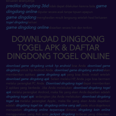
keluaran selanjutnya.
prediksi dingdong 36d
game
tidak dapat dilakukan karena bola
dingdong online
diputar secara acak tanpa tipuan apapun.
game dingdong
menghasilan result langsung setelah hasil keluaran
togel dingdong
keluar.
game dingdong online
disiarkan secara live dan terkini.
DOWNLOAD DINGDONG
TOGEL APK & DAFTAR
DINGDONG TOGEL ONLINE
download game dingdong untuk hp android
bisa Anda
download game
dingdong
untuk hp Android Anda.
download game dingdong android
akan
memberikan aplikasi
game dingdong apk
yang bisa Anda install setelah
download game dingdong apk
. Selain melalui HP, Anda juga bisa bermain
melalui perangkat PC Anda.
Download dingdong togel
dapat memberikan
2 aplikasi yang berbeda. Jika Anda melakukan
download dingdong togel
apk
melalui perangkat Android, maka file yang akan Anda dapatkan adalah
dingdong togel apk
. sedangkan jika Anda melakukan
download dingdong
togel ios
melalui perangkat Apple, maka file yang akan Anda dapatkan
adalah
dingdong togel ios
.
dingdong online uang asli
pada situs dogelexus
merupakan
dingdong online terpercaya
dimana
dingdong koin online
menggunakan uang Asli serta
jackpot dingdong
terbesar yang diberikan.