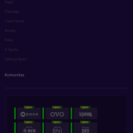
Togel
Olahraga
Crash Game
Arcade
Poker
E-Sports
Sabung Ayam
Komunitas