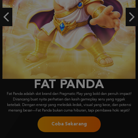
Mahjong Wins 3 – Black Scatter
co****6
IDR
7,786,400.00
Previous
Ne
Sweet Bonanza 1000
f***r
IDR
7,395,220.00
FAT PANDA
Fat Panda adalah slot brand dari Pragmatic Play yang bold dan penuh impact!
Dirancang buat nyita perhatian dan kasih gameplay seru yang nggak
ketebak. Dengan energi yang meledak-ledak, visual yang kece, dan potensi
menang besar—Fat Panda bukan cuma hiburan, tapi pembawa hoki sejati!
Coba Sekarang