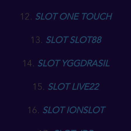
12.
SLOT ONE TOUCH
13.
SLOT SLOT88
14.
SLOT YGGDRASIL
15.
SLOT LIVE22
16.
SLOT IONSLOT