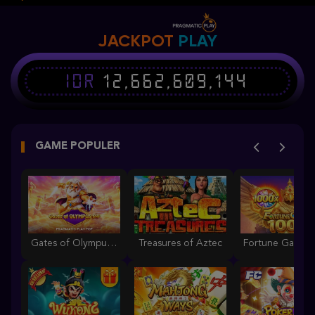
JACKPOT
PLAY
IDR
12,662,617,243
GAME POPULER
Gates of Olympus POP
Treasures of Aztec