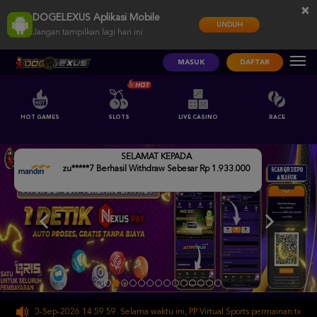
×
DOGELEXUS Aplikasi Mobile
UNDUH
Jangan tampilkan lagi hari ini
MASUK
DAFTAR
HOT GAMES
SLOTS
LIVE CASINO
RACE
SELAMAT KEPADA
zu*****7 Berhasil Withdraw Sebesar Rp 1.933.000
i 30-Sep-2026 14.59.59. Selama waktu ini, PP Virtual Sports permainan tidak akan