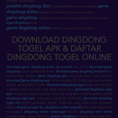
keluaran selanjutnya.
prediksi dingdong 36d
game
tidak dapat dilakukan karena bola
dingdong online
diputar secara acak tanpa tipuan apapun.
game dingdong
menghasilan result langsung setelah hasil keluaran
togel dingdong
keluar.
game dingdong online
disiarkan secara live dan terkini.
DOWNLOAD DINGDONG
TOGEL APK & DAFTAR
DINGDONG TOGEL ONLINE
download game dingdong untuk hp android
bisa Anda
download game
dingdong
untuk hp Android Anda.
download game dingdong android
akan
memberikan aplikasi
game dingdong apk
yang bisa Anda install setelah
download game dingdong apk
. Selain melalui HP, Anda juga bisa bermain
melalui perangkat PC Anda.
Download dingdong togel
dapat memberikan
2 aplikasi yang berbeda. Jika Anda melakukan
download dingdong togel
apk
melalui perangkat Android, maka file yang akan Anda dapatkan adalah
dingdong togel apk
. sedangkan jika Anda melakukan
download dingdong
togel ios
melalui perangkat Apple, maka file yang akan Anda dapatkan
adalah
dingdong togel ios
.
dingdong online uang asli
pada situs dogelexus
merupakan
dingdong online terpercaya
dimana
dingdong koin online
menggunakan uang Asli serta
jackpot dingdong
terbesar yang diberikan.