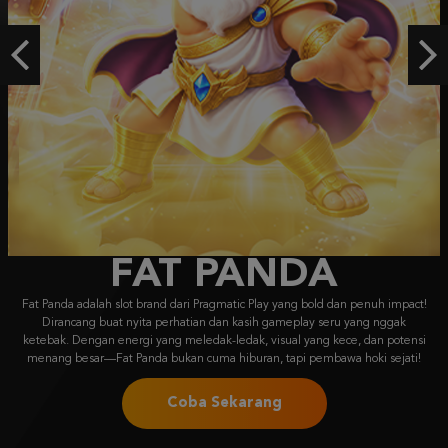
Gates of Olympus Super Scatter
h****4
IDR
3,853,600.00
Previous
Ne
Starlight Princess
lisfebr****t
IDR
3,790,500.00
FAT PANDA
Fat Panda adalah slot brand dari Pragmatic Play yang bold dan penuh impact!
Dirancang buat nyita perhatian dan kasih gameplay seru yang nggak
ketebak. Dengan energi yang meledak-ledak, visual yang kece, dan potensi
menang besar—Fat Panda bukan cuma hiburan, tapi pembawa hoki sejati!
Coba Sekarang