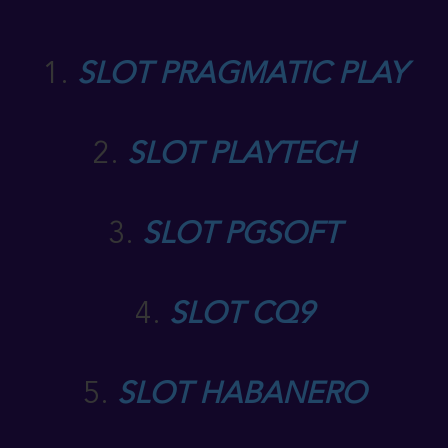
1.
SLOT PRAGMATIC PLAY
2.
SLOT PLAYTECH
3.
SLOT PGSOFT
4.
SLOT CQ9
5.
SLOT HABANERO