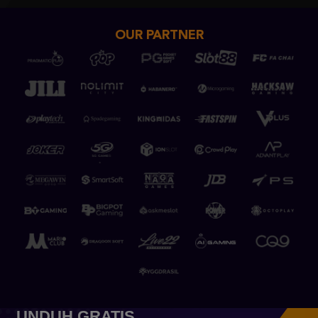
OUR PARTNER
UNDUH GRATIS