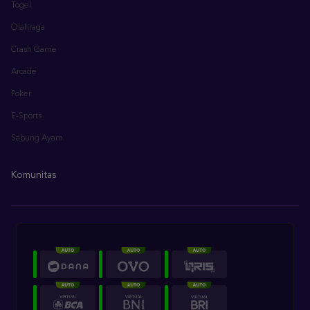
Togel
Olahraga
Crash Game
Arcade
Poker
E-Sports
Sabung Ayam
Komunitas