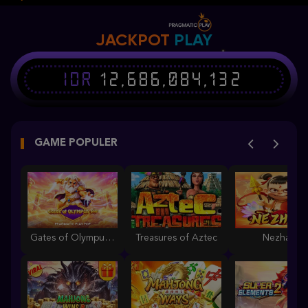
JACKPOT
PLAY
IDR
12,686,084,132
GAME POPULER
Gates of Olympus POP
Treasures of Aztec
Nezha 2