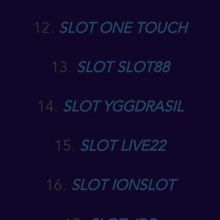
12.
SLOT ONE TOUCH
13.
SLOT SLOT88
14.
SLOT YGGDRASIL
15.
SLOT LIVE22
16.
SLOT IONSLOT