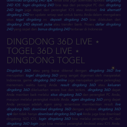
download dingdong 24D apk
, Anda bisa juga download aplikasi
dingdong
24D IOS
.
login dingdong 24D
bisa saja dari perangkat PC dan
dingdong
24D login
juga dapat dari perangkat IOS atau Android.
link alternatif
dingdong 24D
ter update setiap saat untuk bantu Anda dalam mengakses
situs
togel dingdong
ini.
deposit dingdong 24D
bisa dilakukan dari
dingdong 24D deposit pulsa
atau transfer bank. Proses
daftar dingdong
24D
yang cepat dan
bonus dingdong 24D
terbesar di Indonesia
DINGDONG 36D LIVE ⋆
TOGEL 36D LIVE ⋆
DINGDONG TOGEL
Dingdong 36D
atau yang biasa dikenal dengan
dingdong 36D live
merupakan
togel dingdong 36D
yang sangat digemari oleh masyarakat
Indonesia. game
dingdong 36D online
juga merupakan game pelengkap
menemani waktu luang Anda.
result dingdong 36D
atau
keluaran
dingdong 36D
dikeluarkan secara live dan terkini.
dingdong 36D
dapat
Anda mainkan baik melalui
situs dingdong 36D
dari perangkat PC Anda,
maupun melalui perangkat mobile Anda.
agen dingdong 36D
yang dapat
Anda percayai adalah agen yang senantiasa memberikan result
live
dingdong 36D
,
download dingdong 36D
dengan aplikasi
dingdong 36D
apk
dan tidak hanya
download dingdong 36D apk
Anda juga bisa download
dingdong 36D IOS.
login dingdong 36D
bisa melalui perangkat PC dan
dingdong 36D login
juga bisa melalui perangkat Android atau IOS Anda.