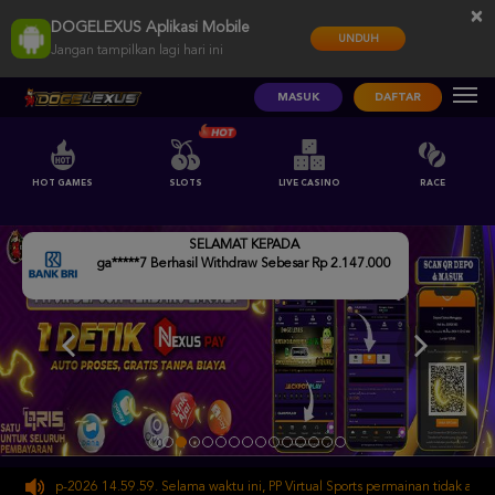
×
DOGELEXUS Aplikasi Mobile
UNDUH
Jangan tampilkan lagi hari ini
MASUK
DAFTAR
HOT GAMES
SLOTS
LIVE CASINO
RACE
SELAMAT KEPADA
ga*****7 Berhasil Withdraw Sebesar Rp 2.147.000
-Sep-2026 14.59.59. Selama waktu ini, PP Virtual Sports permainan tidak akan ter