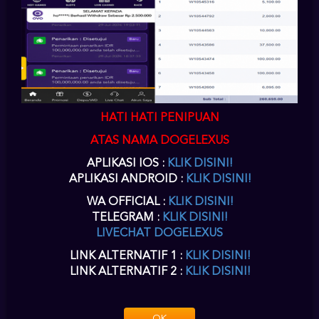
joker123
.
slot88 daftar
akun slot online
dengan proses yang cepat dapat
Anda terima sesaat setelah
daftar joker777
selesai Anda isikan datanya
dengan lengkap.
slot88 daftar
hanya membutuhkan waktu beberapa menit
untuk pengisian form
daftar joker888
disitus
joker 123
atau
slot88
sebagai
joker game
terpercaya.
slot88 online
,
joker888
,
joker123
,
jokergaming
,
joker1788
,
joker8868
,
joker777
,
joker688
sebagai alternatif
joker slot
pada
situs dogelexus
joker gaming
.
DOWNLOAD SLOT88 APK
HATI HATI PENIPUAN
SLOT SLOT88 LOGIN VERSI
ATAS NAMA DOGELEXUS
TERBARU
APLIKASI IOS :
KLIK DISINI!
APLIKASI ANDROID :
KLIK DISINI!
joker download
Setelah Anda melakukan
pendaftaran akun slot88
di
dogelexus, maka selanjutnya Anda dapat melakukan
download slot88
apk,
WA OFFICIAL :
KLIK DISINI!
aplikasi
slot88 apk
android dogelexus ini mendukung Anda dalam bermain
TELEGRAM :
KLIK DISINI!
melalui perangkat mobile smartphone Anda. Baik melalui PC atau mobile
LIVECHAT DOGELEXUS
dimana saja dan kapan saja dapat Anda mainkan semua game yang ada di
slot dogelexus ini.
slot88 download
dapat Anda
download aplikasi joker
LINK ALTERNATIF 1 :
KLIK DISINI!
123
melalui Android dan IOS.
slot88 download apk
bisa langsung diinstal
setelah Anda
download aplikasi slot88
nya.
download joker 123
lebih baik
LINK ALTERNATIF 2 :
KLIK DISINI!
segera Anda download setelah
daftar akun slot88
sehingga lebih
memudahkan Anda untuk
login slot88
.
download slot88
ini terletak pada
menu daftar
slot88 apk download
yang ada pada kanan menu utama pada
situs
dogelexus slot online
ini.
slot88 android download
untuk perangkat