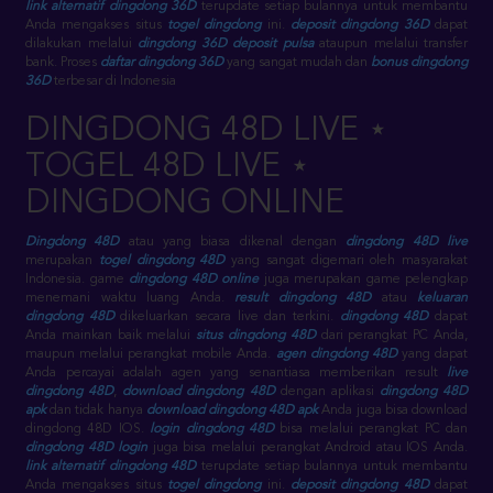
link alternatif dingdong 36D
terupdate setiap bulannya untuk membantu
Anda mengakses situs
togel dingdong
ini.
deposit dingdong 36D
dapat
dilakukan melalui
dingdong 36D deposit pulsa
ataupun melalui transfer
bank. Proses
daftar dingdong 36D
yang sangat mudah dan
bonus dingdong
36D
terbesar di Indonesia
DINGDONG 48D LIVE ⋆
TOGEL 48D LIVE ⋆
DINGDONG ONLINE
Dingdong 48D
atau yang biasa dikenal dengan
dingdong 48D live
merupakan
togel dingdong 48D
yang sangat digemari oleh masyarakat
Indonesia. game
dingdong 48D online
juga merupakan game pelengkap
menemani waktu luang Anda.
result dingdong 48D
atau
keluaran
dingdong 48D
dikeluarkan secara live dan terkini.
dingdong 48D
dapat
Anda mainkan baik melalui
situs dingdong 48D
dari perangkat PC Anda,
maupun melalui perangkat mobile Anda.
agen dingdong 48D
yang dapat
Anda percayai adalah agen yang senantiasa memberikan result
live
dingdong 48D
,
download dingdong 48D
dengan aplikasi
dingdong 48D
apk
dan tidak hanya
download dingdong 48D apk
Anda juga bisa download
dingdong 48D IOS.
login dingdong 48D
bisa melalui perangkat PC dan
dingdong 48D login
juga bisa melalui perangkat Android atau IOS Anda.
link alternatif dingdong 48D
terupdate setiap bulannya untuk membantu
Anda mengakses situs
togel dingdong
ini.
deposit dingdong 48D
dapat