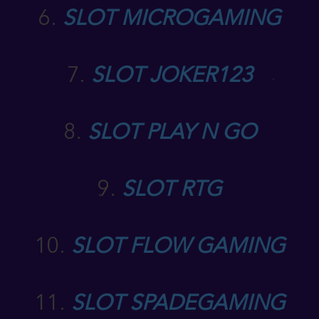
6.
SLOT MICROGAMING
7.
SLOT JOKER123
8.
SLOT PLAY N GO
9.
SLOT RTG
10.
SLOT FLOW GAMING
11.
SLOT SPADEGAMING