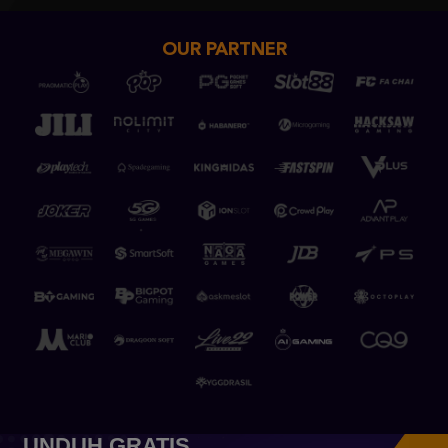
OUR PARTNER
UNDUH GRATIS