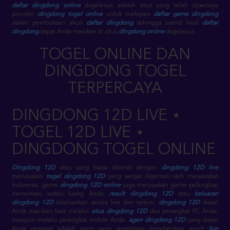
daftar dingdong online
dogelexus adalah situs yang telah dipercaya
provider
dingdong togel online
untuk melayani
daftar game dingdong
dalam pembukaan akun
daftar dingdong
sehingga userid hasil
daftar
dingdong
dapat Anda mainkan di situs
dingdong online
dogelexus.
TOGEL ONLINE DAN
DINGDONG TOGEL
TERPERCAYA
DINGDONG 12D LIVE ⋆
TOGEL 12D LIVE ⋆
DINGDONG TOGEL ONLINE
Dingdong 12D
atau yang biasa dikenal dengan
dingdong 12D live
merupakan
togel dingdong 12D
yang sangat digemari oleh masyarakat
Indonesia. game
dingdong 12D online
juga merupakan game pelengkap
menemani waktu luang Anda.
result dingdong 12D
atau
keluaran
dingdong 12D
dikeluarkan secara live dan terkini.
dingdong 12D
dapat
Anda mainkan baik melalui
situs dingdong 12D
dari perangkat PC Anda,
maupun melalui perangkat mobile Anda.
agen dingdong 12D
yang dapat
Anda percayai adalah agen yang senantiasa memberikan result
live