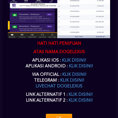
joker123
.
slot88 daftar
akun slot online
dengan proses yang cepat dapat
Anda terima sesaat setelah
daftar joker777
selesai Anda isikan datanya
dengan lengkap.
slot88 daftar
hanya membutuhkan waktu beberapa menit
untuk pengisian form
daftar joker888
disitus
joker 123
atau
slot88
sebagai
joker game
terpercaya.
slot88 online
,
joker888
,
joker123
,
jokergaming
,
joker1788
,
joker8868
,
joker777
,
joker688
sebagai alternatif
joker slot
pada
situs dogelexus
joker gaming
.
DOWNLOAD SLOT88 APK
HATI HATI PENIPUAN
SLOT SLOT88 LOGIN VERSI
ATAS NAMA DOGELEXUS
TERBARU
APLIKASI IOS :
KLIK DISINI!
APLIKASI ANDROID :
KLIK DISINI!
joker download
Setelah Anda melakukan
pendaftaran akun slot88
di
dogelexus, maka selanjutnya Anda dapat melakukan
download slot88
apk,
WA OFFICIAL :
KLIK DISINI!
aplikasi
slot88 apk
android dogelexus ini mendukung Anda dalam bermain
TELEGRAM :
KLIK DISINI!
melalui perangkat mobile smartphone Anda. Baik melalui PC atau mobile
LIVECHAT DOGELEXUS
dimana saja dan kapan saja dapat Anda mainkan semua game yang ada di
slot dogelexus ini.
slot88 download
dapat Anda
download aplikasi joker
LINK ALTERNATIF 1 :
KLIK DISINI!
123
melalui Android dan IOS.
slot88 download apk
bisa langsung diinstal
setelah Anda
download aplikasi slot88
nya.
download joker 123
lebih baik
LINK ALTERNATIF 2 :
KLIK DISINI!
segera Anda download setelah
daftar akun slot88
sehingga lebih
memudahkan Anda untuk
login slot88
.
download slot88
ini terletak pada
menu daftar
slot88 apk download
yang ada pada kanan menu utama pada
situs
dogelexus slot online
ini.
slot88 android download
untuk perangkat