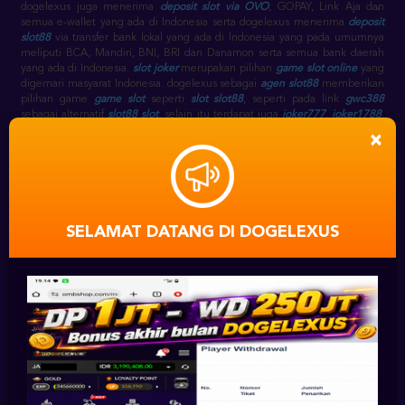
dogelexus juga menerima
deposit slot via OVO
, GOPAY, Link Aja dan
semua e-wallet yang ada di Indonesia serta dogelexus menerima
deposit
slot88
via transfer bank lokal yang ada di Indonesia yang pada umumnya
meliputi BCA, Mandiri, BNI, BRI dan Danamon serta semua bank daerah
yang ada di Indonesia.
slot joker
merupakan pilihan
game slot online
yang
digemari masyarat Indonesia. dogelexus sebagai
agen slot88
memberikan
pilihan game
game slot
seperti
slot slot88
, seperti pada link
gwc388
sebagai alternatif
slot88 slot
, selain itu terdapat juga
joker777
,
joker1788
,
joker8868
,
joker888
,
joker688
,
joker slot
sebagai link alternatif
joker
×
gaming
slot.
slot88 game
sebagai
agen slot88 terpercaya
menyediakan
slot
game joker
.
slot88 online
berjalan selama 24 jam setiap harinya, sehingga
dogelexus slot online
sebagai
agen slot slot88
juga online 24 jam pada
game
slot88 casino
.
DAFTAR SLOT88
⋆
AKUN
SELAMAT DATANG DI DOGELEXUS
SLOT ONLINE JOKER123
SLOT
daftar slot88
di dogelexus
situs online slot
untuk akun
slot88
bisa Anda
lakukan pada menu
daftar slot88 slot
yang ada diatas kanan pada situs
daftar joker gaming
ini.
situs slot88
telah berkerja sama dengan
doge lexus
slot online
menyediakan
game joker
.
daftar akun joker gaming
harus Anda
lengkapi agar
situs slot88
dapat memberikan Anda
userid slot88
disaat
Anda
daftar joker123
di
www joker123
sebagai situs alternatif
login