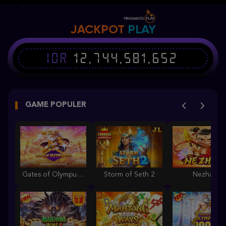
JACKPOT
PLAY
IDR
12,744,581,652
GAME POPULER
Gates of Olympus POP
Storm of Seth 2
Nezha 2