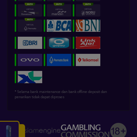
* Selama bank maintenance dan bank offline deposit dan
penarikan tidak dapat diproses