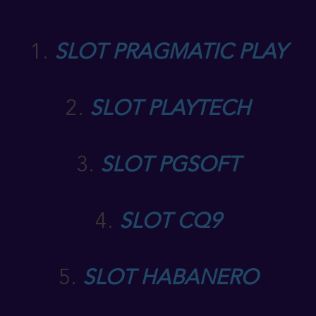
1.
SLOT PRAGMATIC PLAY
2.
SLOT PLAYTECH
3.
SLOT PGSOFT
4.
SLOT CQ9
5.
SLOT HABANERO