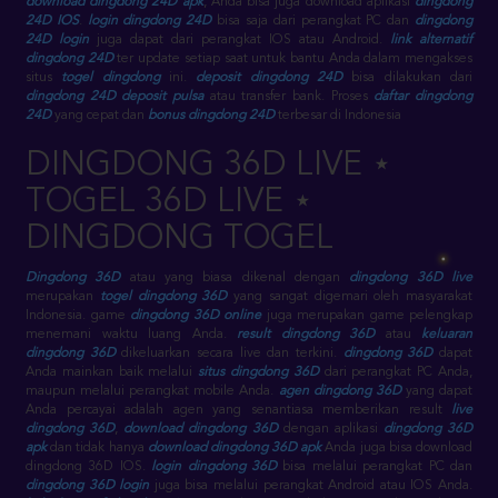
download dingdong 24D apk
, Anda bisa juga download aplikasi
dingdong
24D IOS
.
login dingdong 24D
bisa saja dari perangkat PC dan
dingdong
24D login
juga dapat dari perangkat IOS atau Android.
link alternatif
dingdong 24D
ter update setiap saat untuk bantu Anda dalam mengakses
situs
togel dingdong
ini.
deposit dingdong 24D
bisa dilakukan dari
dingdong 24D deposit pulsa
atau transfer bank. Proses
daftar dingdong
24D
yang cepat dan
bonus dingdong 24D
terbesar di Indonesia
DINGDONG 36D LIVE ⋆
TOGEL 36D LIVE ⋆
DINGDONG TOGEL
Dingdong 36D
atau yang biasa dikenal dengan
dingdong 36D live
merupakan
togel dingdong 36D
yang sangat digemari oleh masyarakat
Indonesia. game
dingdong 36D online
juga merupakan game pelengkap
menemani waktu luang Anda.
result dingdong 36D
atau
keluaran
dingdong 36D
dikeluarkan secara live dan terkini.
dingdong 36D
dapat
Anda mainkan baik melalui
situs dingdong 36D
dari perangkat PC Anda,
maupun melalui perangkat mobile Anda.
agen dingdong 36D
yang dapat
Anda percayai adalah agen yang senantiasa memberikan result
live
dingdong 36D
,
download dingdong 36D
dengan aplikasi
dingdong 36D
apk
dan tidak hanya
download dingdong 36D apk
Anda juga bisa download
dingdong 36D IOS.
login dingdong 36D
bisa melalui perangkat PC dan
dingdong 36D login
juga bisa melalui perangkat Android atau IOS Anda.