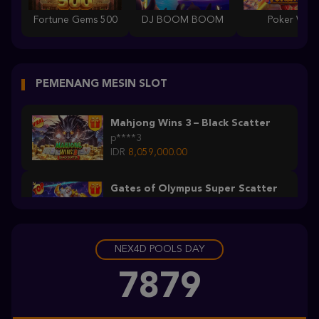
Fortune Gems 500
DJ BOOM BOOM
Poker Win
PEMENANG MESIN SLOT
Mahjong Wins 3 – Black Scatter
p****3
IDR
8,059,000.00
Gates of Olympus Super Scatter
h****4
IDR
7,364,000.00
NEX4D POOLS DAY
Gates of Olympus Super Scatter
h****4
7879
IDR
7,202,000.00