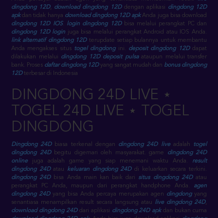
dingdong 12D
,
download dingdong 12D
dengan aplikasi
dingdong 12D
apk
dan tidak hanya
download dingdong 12D apk
Anda juga bisa download
dingdong 12D IOS
.
login dingdong 12D
bisa melalui perangkat PC dan
dingdong 12D login
juga bisa melalui perangkat Android atau IOS Anda.
link alternatif dingdong 12D
terupdate setiap bulannya untuk membantu
Anda mengakses situs
togel dingdong
ini.
deposit dingdong 12D
dapat
dilakukan melalui
dingdong 12D deposit pulsa
ataupun melalui transfer
bank. Proses
daftar dingdong 12D
yang sangat mudah dan
bonus dingdong
12D
terbesar di Indonesia
DINGDONG 24D LIVE ⋆
TOGEL 24D LIVE ⋆ TOGEL
DINGDONG
Dingdong 24D
biasa terkenal dengan
dingdong 24D live
adalah
togel
dingdong 24D
begitu digemari oleh masyarakat. game
dingdong 24D
online
juga adalah game yang siap menemani waktu Anda.
result
dingdong 24D
atau
keluaran dingdong 24D
di keluarkan secara terkini.
dingdong 24D
bisa Anda main kan baik dari
situs dingdong 24D
atau
perangkat PC Anda, maupun dari perangkat handphone Anda.
agen
dingdong 24D
yang bisa Anda percaya merupakan agen
dingdong
yang
senantiasa menampilkan result secara langsung atau
live dingdong 24D
,
download dingdong 24D
dari aplikasi
dingdong 24D apk
dan bukan cuma