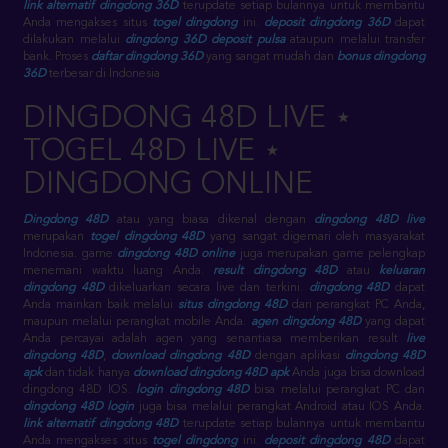
link alternatif dingdong 36D
terupdate setiap bulannya untuk membantu
Anda mengakses situs
togel dingdong
ini.
deposit dingdong 36D
dapat
dilakukan melalui
dingdong 36D deposit pulsa
ataupun melalui transfer
bank. Proses
daftar dingdong 36D
yang sangat mudah dan
bonus dingdong
36D
terbesar di Indonesia
DINGDONG 48D LIVE ⋆
TOGEL 48D LIVE ⋆
DINGDONG ONLINE
Dingdong 48D
atau yang biasa dikenal dengan
dingdong 48D live
merupakan
togel dingdong 48D
yang sangat digemari oleh masyarakat
Indonesia. game
dingdong 48D online
juga merupakan game pelengkap
menemani waktu luang Anda.
result dingdong 48D
atau
keluaran
dingdong 48D
dikeluarkan secara live dan terkini.
dingdong 48D
dapat
Anda mainkan baik melalui
situs dingdong 48D
dari perangkat PC Anda,
maupun melalui perangkat mobile Anda.
agen dingdong 48D
yang dapat
Anda percayai adalah agen yang senantiasa memberikan result
live
dingdong 48D
,
download dingdong 48D
dengan aplikasi
dingdong 48D
apk
dan tidak hanya
download dingdong 48D apk
Anda juga bisa download
dingdong 48D IOS.
login dingdong 48D
bisa melalui perangkat PC dan
dingdong 48D login
juga bisa melalui perangkat Android atau IOS Anda.
link alternatif dingdong 48D
terupdate setiap bulannya untuk membantu
Anda mengakses situs
togel dingdong
ini.
deposit dingdong 48D
dapat