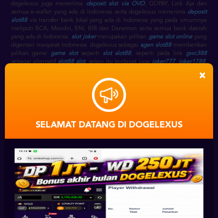
dogelexus juga menerima
deposit slot via OVO
, GOPAY, Link Aja dan
semua e-wallet yang ada di Indonesia serta dogelexus menerima
deposit
slot88
via transfer bank lokal yang ada di Indonesia yang pada umumnya
meliputi BCA, Mandiri, BNI, BRI dan Danamon serta semua bank daerah
yang ada di Indonesia.
slot joker
merupakan pilihan
game slot online
yang
digemari masyarat Indonesia. dogelexus sebagai
agen slot88
memberikan
pilihan game
game slot
seperti
slot slot88
, seperti pada link
gwc388
sebagai alternatif
slot88 slot
, selain itu terdapat juga
joker777
,
joker1788
,
joker8868
,
joker888
,
joker688
,
joker slot
sebagai link alternatif
joker
×
gaming
slot.
slot88 game
sebagai
agen slot88 terpercaya
menyediakan
slot
game joker
.
slot88 online
berjalan selama 24 jam setiap harinya, sehingga
dogelexus slot online
sebagai
agen slot slot88
juga online 24 jam pada
game
slot88 casino
.
DAFTAR SLOT88
⋆
AKUN
SELAMAT DATANG DI DOGELEXUS
SLOT ONLINE JOKER123
SLOT
daftar slot88
di dogelexus
situs online slot
untuk akun
slot88
bisa Anda
lakukan pada menu
daftar slot88 slot
yang ada diatas kanan pada situs
daftar joker gaming
ini.
situs slot88
telah berkerja sama dengan
doge lexus
slot online
menyediakan
game joker
.
daftar akun joker gaming
harus Anda
lengkapi agar
situs slot88
dapat memberikan Anda
userid slot88
disaat
Anda
daftar joker123
di
www joker123
sebagai situs alternatif
login