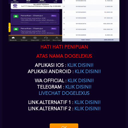
joker123
.
slot88 daftar
akun slot online
dengan proses yang cepat dapat
Anda terima sesaat setelah
daftar joker777
selesai Anda isikan datanya
dengan lengkap.
slot88 daftar
hanya membutuhkan waktu beberapa menit
untuk pengisian form
daftar joker888
disitus
joker 123
atau
slot88
sebagai
joker game
terpercaya.
slot88 online
,
joker888
,
joker123
,
jokergaming
,
joker1788
,
joker8868
,
joker777
,
joker688
sebagai alternatif
joker slot
pada
situs dogelexus
joker gaming
.
DOWNLOAD SLOT88 APK
HATI HATI PENIPUAN
SLOT SLOT88 LOGIN VERSI
ATAS NAMA DOGELEXUS
TERBARU
APLIKASI IOS :
KLIK DISINI!
APLIKASI ANDROID :
KLIK DISINI!
joker download
Setelah Anda melakukan
pendaftaran akun slot88
di
dogelexus, maka selanjutnya Anda dapat melakukan
download slot88
apk,
WA OFFICIAL :
KLIK DISINI!
aplikasi
slot88 apk
android dogelexus ini mendukung Anda dalam bermain
TELEGRAM :
KLIK DISINI!
melalui perangkat mobile smartphone Anda. Baik melalui PC atau mobile
LIVECHAT DOGELEXUS
dimana saja dan kapan saja dapat Anda mainkan semua game yang ada di
slot dogelexus ini.
slot88 download
dapat Anda
download aplikasi joker
LINK ALTERNATIF 1 :
KLIK DISINI!
123
melalui Android dan IOS.
slot88 download apk
bisa langsung diinstal
setelah Anda
download aplikasi slot88
nya.
download joker 123
lebih baik
LINK ALTERNATIF 2 :
KLIK DISINI!
segera Anda download setelah
daftar akun slot88
sehingga lebih
memudahkan Anda untuk
login slot88
.
download slot88
ini terletak pada
menu daftar
slot88 apk download
yang ada pada kanan menu utama pada
situs
dogelexus slot online
ini.
slot88 android download
untuk perangkat