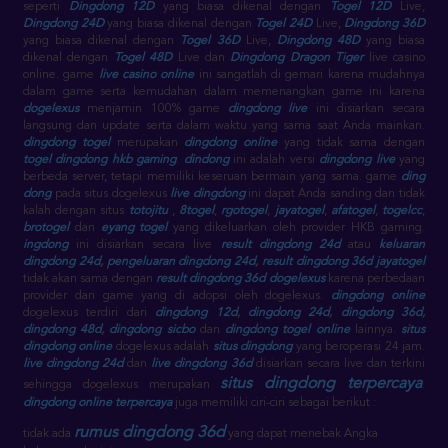
seperti
Dingdong 12D
yang biasa dikenal dengan
Togel 12D
Live,
Dingdong 24D
yang biasa dikenal dengan
Togel 24D
Live,
Dingdong 36D
yang biasa dikenal dengan
Togel 36D
Live,
Dingdong 48D
yang biasa
dikenal dengan
Togel 48D
Live dan
Dingdong Dragon Tiger
live casino
online. game
live casino online
ini sangatlah di gemari karena mudahnya
dalam game serta kemudahan dalam memenangkan game ini karena
dogelexus
menjamin 100% game
dingdong live
ini disiarkan secara
langsung dan update serta dalam waktu yang sama saat Anda mainkan.
dingdong togel
merupakan
dingdong online
yang tidak sama dengan
togel dingdong
hkb gaming
.
dindong
ini adalah versi
dingdong live
yang
berbeda server, tetapi memiliki keseruan bermain yang sama. game
ding
dong
pada situs dogelexus
live dingdong
ini dapat Anda sanding dan tidak
kalah dengan situs
totojitu
,
8togel
,
rgotogel
,
jayatogel
,
afatogel
,
togelcc
,
brotogel
dan
eyang togel
yang dikeluarkan oleh provider HKB gaming.
ingdong
ini disiarkan secara live
result dingdong 24d
atau
keluaran
dingdong 24d
,
pengeluaran dingdong 24d
,
result dingdong 36d jayatogel
tidak akan sama dengan
result dingdong 36d dogelexus
karena perbedaan
provider dari game yang di adopsi oleh dogelexus.
dingdong online
dogelexus terdiri dari
dingdong 12d
,
dingdong 24d
,
dingdong 36d
,
dingdong 48d
,
dingdong sicbo
dan
dingdong togel online
lainnya.
situs
dingdong online
dogelexus adalah
situs dingdong
yang beroperasi 24 jam.
live dingdong 24d
dan
live dingdong 36d
disiarkan secara live dan terkini
situs dingdong terpercaya
sehingga dogelexus merupakan
.
dingdong online terpercaya
juga memiliki ciri-ciri sebagai berikut :
rumus dingdong 36d
tidak ada
yang dapat menebak Angka