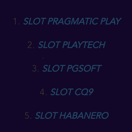
1.
SLOT PRAGMATIC PLAY
2.
SLOT PLAYTECH
3.
SLOT PGSOFT
4.
SLOT CQ9
5.
SLOT HABANERO