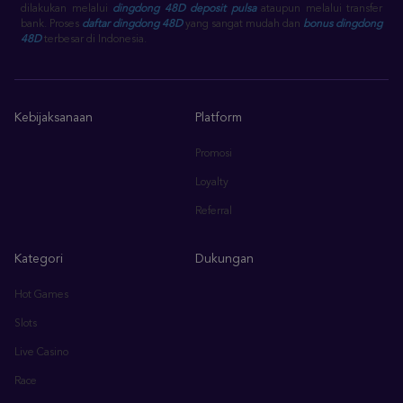
dilakukan melalui
dingdong 48D deposit pulsa
ataupun melalui transfer
bank. Proses
daftar dingdong 48D
yang sangat mudah dan
bonus dingdong
48D
terbesar di Indonesia.
Kebijaksanaan
Platform
Promosi
Loyalty
Referral
Kategori
Dukungan
Hot Games
Slots
Live Casino
Race