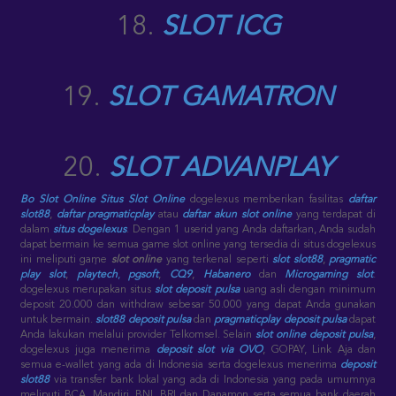
18.
SLOT ICG
19.
SLOT GAMATRON
20.
SLOT ADVANPLAY
Bo Slot Online
Situs Slot Online
dogelexus memberikan fasilitas
daftar
slot88
,
daftar pragmaticplay
atau
daftar akun slot online
yang terdapat di
dalam
situs dogelexus
. Dengan 1 userid yang Anda daftarkan, Anda sudah
dapat bermain ke semua game slot online yang tersedia di situs dogelexus
ini meliputi game
slot online
yang terkenal seperti
slot slot88
,
pragmatic
play slot
,
playtech
,
pgsoft
,
CQ9
,
Habanero
dan
Microgaming slot
.
dogelexus merupakan situs
slot deposit pulsa
uang asli dengan minimum
deposit 20.000 dan withdraw sebesar 50.000 yang dapat Anda gunakan
untuk bermain.
slot88 deposit pulsa
dan
pragmaticplay deposit pulsa
dapat
Anda lakukan melalui provider Telkomsel. Selain
slot online deposit pulsa
,
dogelexus juga menerima
deposit slot via OVO
, GOPAY, Link Aja dan
semua e-wallet yang ada di Indonesia serta dogelexus menerima
deposit
slot88
via transfer bank lokal yang ada di Indonesia yang pada umumnya
meliputi BCA, Mandiri, BNI, BRI dan Danamon serta semua bank daerah