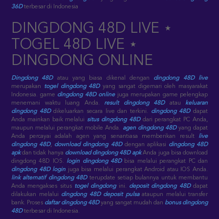
36D
terbesar di Indonesia
DINGDONG 48D LIVE ⋆
TOGEL 48D LIVE ⋆
DINGDONG ONLINE
Dingdong 48D
atau yang biasa dikenal dengan
dingdong 48D live
merupakan
togel dingdong 48D
yang sangat digemari oleh masyarakat
Indonesia. game
dingdong 48D online
juga merupakan game pelengkap
menemani waktu luang Anda.
result dingdong 48D
atau
keluaran
dingdong 48D
dikeluarkan secara live dan terkini.
dingdong 48D
dapat
Anda mainkan baik melalui
situs dingdong 48D
dari perangkat PC Anda,
maupun melalui perangkat mobile Anda.
agen dingdong 48D
yang dapat
Anda percayai adalah agen yang senantiasa memberikan result
live
dingdong 48D
,
download dingdong 48D
dengan aplikasi
dingdong 48D
apk
dan tidak hanya
download dingdong 48D apk
Anda juga bisa download
dingdong 48D IOS.
login dingdong 48D
bisa melalui perangkat PC dan
dingdong 48D login
juga bisa melalui perangkat Android atau IOS Anda.
link alternatif dingdong 48D
terupdate setiap bulannya untuk membantu
Anda mengakses situs
togel dingdong
ini.
deposit dingdong 48D
dapat
dilakukan melalui
dingdong 48D deposit pulsa
ataupun melalui transfer
bank. Proses
daftar dingdong 48D
yang sangat mudah dan
bonus dingdong
48D
terbesar di Indonesia.