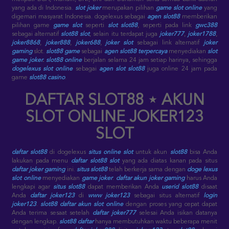
yang ada di Indonesia.
slot joker
merupakan pilihan
game slot online
yang
digemari masyarat Indonesia. dogelexus sebagai
agen slot88
memberikan
pilihan game
game slot
seperti
slot slot88
, seperti pada link
gwc388
sebagai alternatif
slot88 slot
, selain itu terdapat juga
joker777
,
joker1788
,
joker8868
,
joker888
,
joker688
,
joker slot
sebagai link alternatif
joker
gaming
slot.
slot88 game
sebagai
agen slot88 terpercaya
menyediakan
slot
game joker
.
slot88 online
berjalan selama 24 jam setiap harinya, sehingga
dogelexus slot online
sebagai
agen slot slot88
juga online 24 jam pada
game
slot88 casino
.
DAFTAR SLOT88
⋆
AKUN
SLOT ONLINE JOKER123
SLOT
daftar slot88
di dogelexus
situs online slot
untuk akun
slot88
bisa Anda
lakukan pada menu
daftar slot88 slot
yang ada diatas kanan pada situs
daftar joker gaming
ini.
situs slot88
telah berkerja sama dengan
doge lexus
slot online
menyediakan
game joker
.
daftar akun joker gaming
harus Anda
lengkapi agar
situs slot88
dapat memberikan Anda
userid slot88
disaat
Anda
daftar joker123
di
www joker123
sebagai situs alternatif
login
joker123
.
slot88 daftar
akun slot online
dengan proses yang cepat dapat
Anda terima sesaat setelah
daftar joker777
selesai Anda isikan datanya
dengan lengkap.
slot88 daftar
hanya membutuhkan waktu beberapa menit