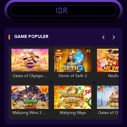
Pemeliharaan Terjadwal: MarbleX pada 31-Jul-2026 dari
00.00.00 sampai 31-Jul-2027 00.00.00. Selama waktu ini,
IDR
MarbleX permainan tidak akan tersedia. Kami memohon maaf
atas ketidaknyamanan yang mungkin ditimbulkan.
GAME POPULER
Gates of Olympus POP
Storm of Seth 2
Nezha 2
Mahjong Wins 3 – Black Scatter
Mahjong Ways