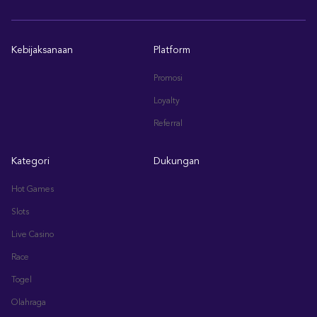
Kebijaksanaan
Platform
Promosi
Loyalty
Referral
Kategori
Dukungan
Hot Games
Slots
Live Casino
Race
Togel
Olahraga