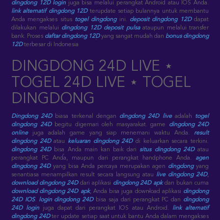
dingdong 12D login
juga bisa melalui perangkat Android atau IOS Anda.
link alternatif dingdong 12D
terupdate setiap bulannya untuk membantu
Anda mengakses situs
togel dingdong
ini.
deposit dingdong 12D
dapat
dilakukan melalui
dingdong 12D deposit pulsa
ataupun melalui transfer
bank. Proses
daftar dingdong 12D
yang sangat mudah dan
bonus dingdong
12D
terbesar di Indonesia
DINGDONG 24D LIVE ⋆
TOGEL 24D LIVE ⋆ TOGEL
DINGDONG
Dingdong 24D
biasa terkenal dengan
dingdong 24D live
adalah
togel
dingdong 24D
begitu digemari oleh masyarakat. game
dingdong 24D
online
juga adalah game yang siap menemani waktu Anda.
result
dingdong 24D
atau
keluaran dingdong 24D
di keluarkan secara terkini.
dingdong 24D
bisa Anda main kan baik dari
situs dingdong 24D
atau
perangkat PC Anda, maupun dari perangkat handphone Anda.
agen
dingdong 24D
yang bisa Anda percaya merupakan agen
dingdong
yang
senantiasa menampilkan result secara langsung atau
live dingdong 24D
,
download dingdong 24D
dari aplikasi
dingdong 24D apk
dan bukan cuma
download dingdong 24D apk
, Anda bisa juga download aplikasi
dingdong
24D IOS
.
login dingdong 24D
bisa saja dari perangkat PC dan
dingdong
24D login
juga dapat dari perangkat IOS atau Android.
link alternatif
dingdong 24D
ter update setiap saat untuk bantu Anda dalam mengakses