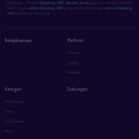
dilakukan melalui
dingdong 48D deposit pulsa
ataupun melalui transfer
bank. Proses
daftar dingdong 48D
yang sangat mudah dan
bonus dingdong
48D
terbesar di Indonesia.
Kebijaksanaan
Platform
Promosi
Loyalty
Referral
Kategori
Dukungan
Hot Games
Slots
Live Casino
Race