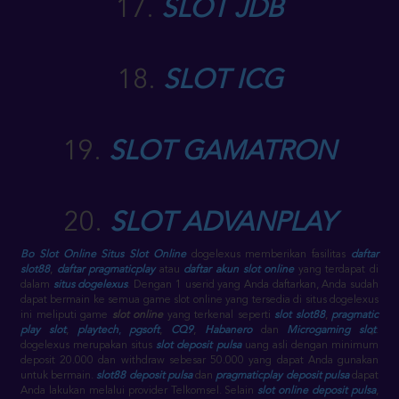
17.
SLOT JDB
18.
SLOT ICG
19.
SLOT GAMATRON
20.
SLOT ADVANPLAY
Bo Slot Online
Situs Slot Online
dogelexus memberikan fasilitas
daftar
slot88
,
daftar pragmaticplay
atau
daftar akun slot online
yang terdapat di
dalam
situs dogelexus
. Dengan 1 userid yang Anda daftarkan, Anda sudah
dapat bermain ke semua game slot online yang tersedia di situs dogelexus
ini meliputi game
slot online
yang terkenal seperti
slot slot88
,
pragmatic
play slot
,
playtech
,
pgsoft
,
CQ9
,
Habanero
dan
Microgaming slot
.
dogelexus merupakan situs
slot deposit pulsa
uang asli dengan minimum
deposit 20.000 dan withdraw sebesar 50.000 yang dapat Anda gunakan
untuk bermain.
slot88 deposit pulsa
dan
pragmaticplay deposit pulsa
dapat
Anda lakukan melalui provider Telkomsel. Selain
slot online deposit pulsa
,