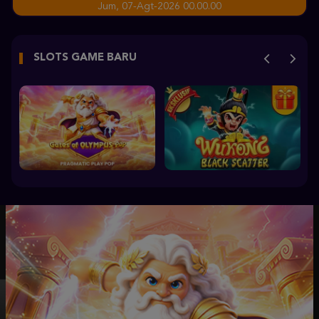
Sweet Bonanza 1000
Jum, 07-Agt-2026 00.00.00
f***r
IDR
7,395,220.00
SLOTS GAME BARU
Sweet Bonanza 1000
rez****2
IDR
4,800,000.00
Gates of Olympus Super Scatter
h****4
IDR
3,990,000.00
Mahjong Wins 3 – Black Scatter
res****s
IDR
3,900,000.00
Sweet Bonanza 2500
l***5
IDR
3,667,280.00