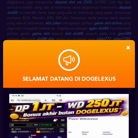
dogelexus juga menerima
deposit slot via OVO
, GOPAY, Link Aja dan
semua e-wallet yang ada di Indonesia serta dogelexus menerima
deposit
slot88
via transfer bank lokal yang ada di Indonesia yang pada umumnya
meliputi BCA, Mandiri, BNI, BRI dan Danamon serta semua bank daerah
yang ada di Indonesia.
slot joker
merupakan pilihan
game slot online
yang
digemari masyarat Indonesia. dogelexus sebagai
agen slot88
memberikan
pilihan game
game slot
seperti
slot slot88
, seperti pada link
gwc388
sebagai alternatif
slot88 slot
, selain itu terdapat juga
joker777
,
joker1788
,
joker8868
,
joker888
,
joker688
,
joker slot
sebagai link alternatif
joker
×
gaming
slot.
slot88 game
sebagai
agen slot88 terpercaya
menyediakan
slot
game joker
.
slot88 online
berjalan selama 24 jam setiap harinya, sehingga
dogelexus slot online
sebagai
agen slot slot88
juga online 24 jam pada
game
slot88 casino
.
DAFTAR SLOT88
⋆
AKUN
SELAMAT DATANG DI DOGELEXUS
SLOT ONLINE JOKER123
SLOT
daftar slot88
di dogelexus
situs online slot
untuk akun
slot88
bisa Anda
lakukan pada menu
daftar slot88 slot
yang ada diatas kanan pada situs
daftar joker gaming
ini.
situs slot88
telah berkerja sama dengan
doge lexus
slot online
menyediakan
game joker
.
daftar akun joker gaming
harus Anda
lengkapi agar
situs slot88
dapat memberikan Anda
userid slot88
disaat
Anda
daftar joker123
di
www joker123
sebagai situs alternatif
login