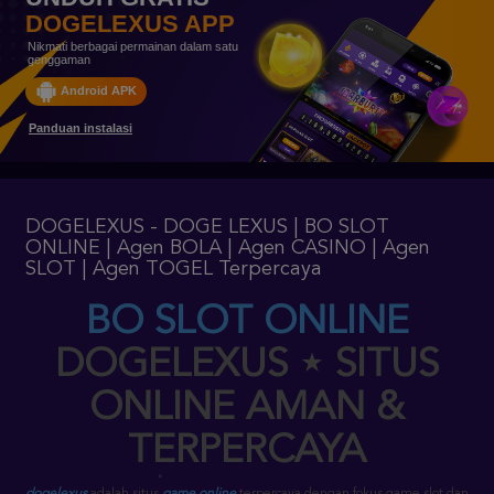
DOGELEXUS APP
Nikmati berbagai permainan dalam satu
genggaman
Android APK
Panduan instalasi
DOGELEXUS - DOGE LEXUS | BO SLOT
ONLINE | Agen BOLA | Agen CASINO | Agen
SLOT | Agen TOGEL Terpercaya
BO SLOT ONLINE
DOGELEXUS
⋆
SITUS
ONLINE AMAN &
TERPERCAYA