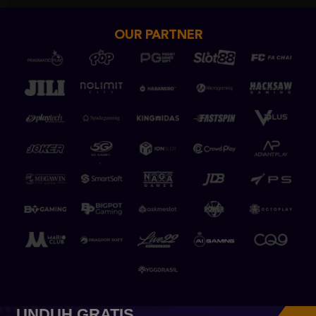
OUR PARTNER
UNDUH GRATIS