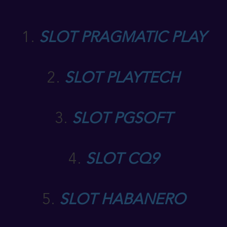
1.
SLOT PRAGMATIC PLAY
2.
SLOT PLAYTECH
3.
SLOT PGSOFT
4.
SLOT CQ9
5.
SLOT HABANERO