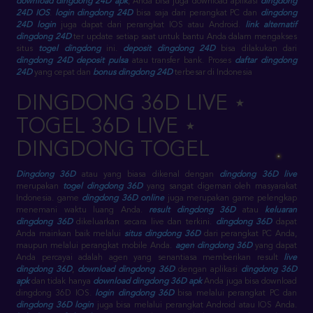
download dingdong 24D apk
, Anda bisa juga download aplikasi
dingdong
24D IOS
.
login dingdong 24D
bisa saja dari perangkat PC dan
dingdong
24D login
juga dapat dari perangkat IOS atau Android.
link alternatif
dingdong 24D
ter update setiap saat untuk bantu Anda dalam mengakses
situs
togel dingdong
ini.
deposit dingdong 24D
bisa dilakukan dari
dingdong 24D deposit pulsa
atau transfer bank. Proses
daftar dingdong
24D
yang cepat dan
bonus dingdong 24D
terbesar di Indonesia
DINGDONG 36D LIVE ⋆
TOGEL 36D LIVE ⋆
DINGDONG TOGEL
Dingdong 36D
atau yang biasa dikenal dengan
dingdong 36D live
merupakan
togel dingdong 36D
yang sangat digemari oleh masyarakat
Indonesia. game
dingdong 36D online
juga merupakan game pelengkap
menemani waktu luang Anda.
result dingdong 36D
atau
keluaran
dingdong 36D
dikeluarkan secara live dan terkini.
dingdong 36D
dapat
Anda mainkan baik melalui
situs dingdong 36D
dari perangkat PC Anda,
maupun melalui perangkat mobile Anda.
agen dingdong 36D
yang dapat
Anda percayai adalah agen yang senantiasa memberikan result
live
dingdong 36D
,
download dingdong 36D
dengan aplikasi
dingdong 36D
apk
dan tidak hanya
download dingdong 36D apk
Anda juga bisa download
dingdong 36D IOS.
login dingdong 36D
bisa melalui perangkat PC dan
dingdong 36D login
juga bisa melalui perangkat Android atau IOS Anda.