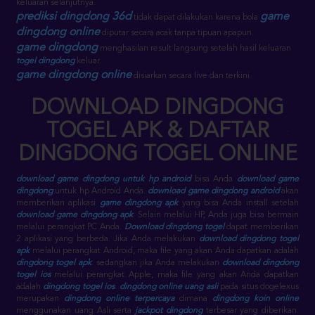
keluaran selanjutnya.
prediksi dingdong 36d
game
tidak dapat dilakukan karena bola
dingdong online
diputar secara acak tanpa tipuan apapun.
game dingdong
menghasilan result langsung setelah hasil keluaran
togel dingdong
keluar.
game dingdong online
disiarkan secara live dan terkini.
DOWNLOAD DINGDONG
TOGEL APK & DAFTAR
DINGDONG TOGEL ONLINE
download game dingdong untuk hp android
bisa Anda
download game
dingdong
untuk hp Android Anda.
download game dingdong android
akan
memberikan aplikasi
game dingdong apk
yang bisa Anda install setelah
download game dingdong apk
. Selain melalui HP, Anda juga bisa bermain
melalui perangkat PC Anda.
Download dingdong togel
dapat memberikan
2 aplikasi yang berbeda. Jika Anda melakukan
download dingdong togel
apk
melalui perangkat Android, maka file yang akan Anda dapatkan adalah
dingdong togel apk
. sedangkan jika Anda melakukan
download dingdong
togel ios
melalui perangkat Apple, maka file yang akan Anda dapatkan
adalah
dingdong togel ios
.
dingdong online uang asli
pada situs dogelexus
merupakan
dingdong online terpercaya
dimana
dingdong koin online
menggunakan uang Asli serta
jackpot dingdong
terbesar yang diberikan.