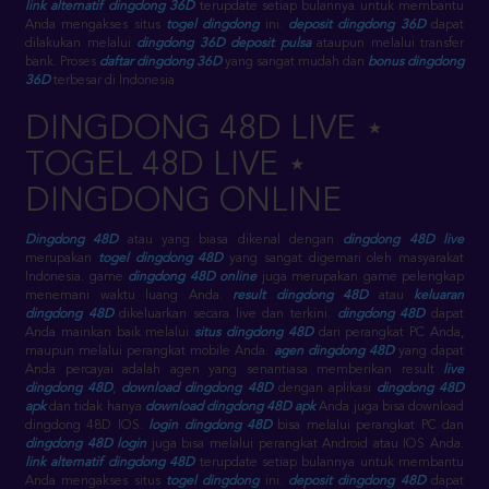
link alternatif dingdong 36D
terupdate setiap bulannya untuk membantu
Anda mengakses situs
togel dingdong
ini.
deposit dingdong 36D
dapat
dilakukan melalui
dingdong 36D deposit pulsa
ataupun melalui transfer
bank. Proses
daftar dingdong 36D
yang sangat mudah dan
bonus dingdong
36D
terbesar di Indonesia
DINGDONG 48D LIVE ⋆
TOGEL 48D LIVE ⋆
DINGDONG ONLINE
Dingdong 48D
atau yang biasa dikenal dengan
dingdong 48D live
merupakan
togel dingdong 48D
yang sangat digemari oleh masyarakat
Indonesia. game
dingdong 48D online
juga merupakan game pelengkap
menemani waktu luang Anda.
result dingdong 48D
atau
keluaran
dingdong 48D
dikeluarkan secara live dan terkini.
dingdong 48D
dapat
Anda mainkan baik melalui
situs dingdong 48D
dari perangkat PC Anda,
maupun melalui perangkat mobile Anda.
agen dingdong 48D
yang dapat
Anda percayai adalah agen yang senantiasa memberikan result
live
dingdong 48D
,
download dingdong 48D
dengan aplikasi
dingdong 48D
apk
dan tidak hanya
download dingdong 48D apk
Anda juga bisa download
dingdong 48D IOS.
login dingdong 48D
bisa melalui perangkat PC dan
dingdong 48D login
juga bisa melalui perangkat Android atau IOS Anda.
link alternatif dingdong 48D
terupdate setiap bulannya untuk membantu
Anda mengakses situs
togel dingdong
ini.
deposit dingdong 48D
dapat