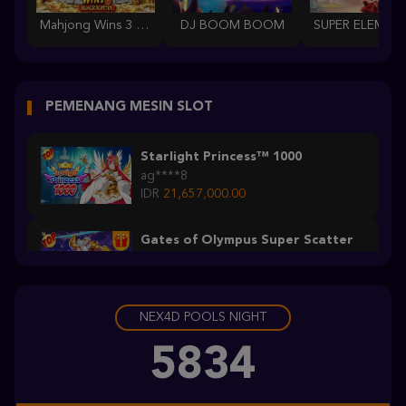
Mahjong Wins 3 – Black Scatter
DJ BOOM BOOM
PEMENANG MESIN SLOT
Starlight Princess™ 1000
ag****8
IDR
21,657,000.00
Gates of Olympus Super Scatter
h****4
IDR
9,804,000.00
NEX4D POOLS NIGHT
Mahjong Wins 3 – Black Scatter
res****s
5834
IDR
8,386,000.00