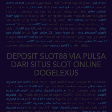
slot88 id test
bisa Anda gunakan untuk melihat seputar game
slot online
pada situs game
joker apk
. Baik
joker slot apk
dan
joker888 ios
memiliki
ekosistem dan interface yang sama bagi pengguna game
joker mobile
.
joker app
ios terkadang lebih sering mengalami masalah karena support
dari Apple yang tidak mendukung game
slot online
daripada
slot88
android
. Anda bisa
slot88 login
melalui perangkat mobile, desktop pc dan
tablet.
slot88 test id
boleh Anda minta jika belum ingin melakukan
daftar
slot slot88
untuk
login joker123
.
joker login
dari
link alternatif slot88
sebagai
situs slot online
. Memiliki standart keamanan yang tinggi jika Anda
menggunakan
slot88 test account
untuk mencoba. Karena
joker123 test id
tidak mengharuskan Anda untuk
deposit slot88
terlebih dahulu.
DEPOSIT SLOT88 VIA PULSA
DARI SITUS SLOT ONLINE
DOGELEXUS
deposit slot slot88
tidak hanya dapat Anda lakukan dengan transfer bank.
Saat ini
deposit slot88 slot
juga bisa Anda lakukan dengan
joker deposit
pulsa telkomsel
dan
joker deposit pulsa xl
. Selain dengan pulsa
slot88
deposit
juga mendukung e-wallet seperti GOPAY, OVO, DANA dll.
slot88
deposit pulsa
pada
situs slot online
dogelexus ini memiliki rate terbaik di
pasarannya.
slot88 deposit pulsa telkomsel
dengan rate 0.8 dan
slot88
deposit pulsa xl
dengan rate 0.9.
joker deposit pulsa
didukung selama 24