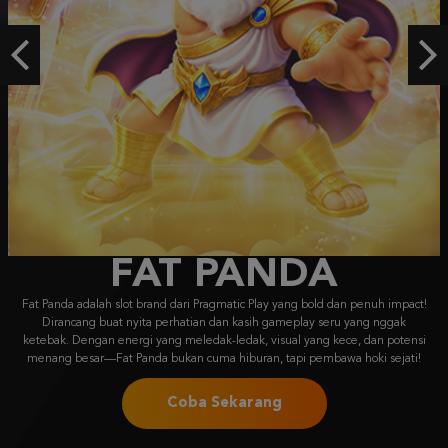
Starlight Princess™ 1000
ag****8
IDR
3,254,800.00
Previous
Ne
Sweet Bonanza 1000
f***r
IDR
3,140,500.00
FAT PANDA
Fat Panda adalah slot brand dari Pragmatic Play yang bold dan penuh impact!
Dirancang buat nyita perhatian dan kasih gameplay seru yang nggak
ketebak. Dengan energi yang meledak-ledak, visual yang kece, dan potensi
menang besar—Fat Panda bukan cuma hiburan, tapi pembawa hoki sejati!
Coba Sekarang