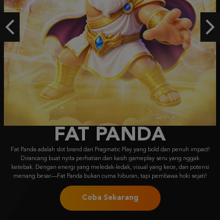
Gates of Olympus 1000
aps****5
IDR
3,503,000.00
Previous
Ne
Gates of Olympus 1000
aps****5
IDR
3,390,000.00
FAT PANDA
Fat Panda adalah slot brand dari Pragmatic Play yang bold dan penuh impact!
Dirancang buat nyita perhatian dan kasih gameplay seru yang nggak
ketebak. Dengan energi yang meledak-ledak, visual yang kece, dan potensi
menang besar—Fat Panda bukan cuma hiburan, tapi pembawa hoki sejati!
Coba Sekarang