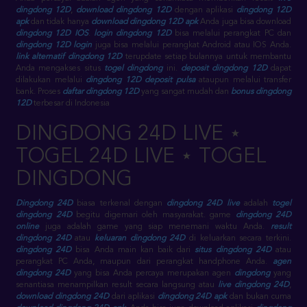
dingdong 12D
,
download dingdong 12D
dengan aplikasi
dingdong 12D
apk
dan tidak hanya
download dingdong 12D apk
Anda juga bisa download
dingdong 12D IOS
.
login dingdong 12D
bisa melalui perangkat PC dan
dingdong 12D login
juga bisa melalui perangkat Android atau IOS Anda.
link alternatif dingdong 12D
terupdate setiap bulannya untuk membantu
Anda mengakses situs
togel dingdong
ini.
deposit dingdong 12D
dapat
dilakukan melalui
dingdong 12D deposit pulsa
ataupun melalui transfer
bank. Proses
daftar dingdong 12D
yang sangat mudah dan
bonus dingdong
12D
terbesar di Indonesia
DINGDONG 24D LIVE ⋆
TOGEL 24D LIVE ⋆ TOGEL
DINGDONG
Dingdong 24D
biasa terkenal dengan
dingdong 24D live
adalah
togel
dingdong 24D
begitu digemari oleh masyarakat. game
dingdong 24D
online
juga adalah game yang siap menemani waktu Anda.
result
dingdong 24D
atau
keluaran dingdong 24D
di keluarkan secara terkini.
dingdong 24D
bisa Anda main kan baik dari
situs dingdong 24D
atau
perangkat PC Anda, maupun dari perangkat handphone Anda.
agen
dingdong 24D
yang bisa Anda percaya merupakan agen
dingdong
yang
senantiasa menampilkan result secara langsung atau
live dingdong 24D
,
download dingdong 24D
dari aplikasi
dingdong 24D apk
dan bukan cuma