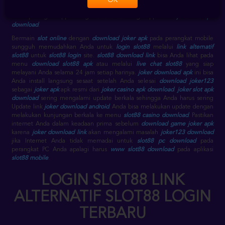
OK
Android dengan
slot88 apk
sebagai aplikasinya atau
joker download ios
untuk perangkat Apple dengan
slot88 ios
sebagai apps resmi
joker 123 apk
download
.
Bermain
slot online
dengan
download joker apk
pada perangkat mobile
sungguh memudahkan Anda untuk
login slot88
melalui
link alternatif
slot88
untuk
slot88 login
site.
slot88 download link
bisa Anda lihat pada
menu
download slot88 apk
atau melalui
live chat slot88
yang siap
melayani Anda selama 24 jam setiap harinya.
joker download apk
ini bisa
Anda install langsung sesaat setelah Anda selesai
download joker123
sebagai
joker apk
apk resmi dari
joker casino apk download
.
joker slot apk
download
sering mengalami update berkala sehingga Anda harus sering
Update link
joker download android
. Anda bisa melakukan update dengan
melakukan kunjungan berkala ke menu
slot88 casino download
. Pastikan
internet Anda dalam keadaan prima sebelum
download game joker apk
karena
joker download link
akan mengalami masalah
joker123 download
jika Internet Anda tidak memadai untuk
slot88 pc download
pada
perangkat PC Anda apalagi harus
www slot88 download
pada aplikasi
slot88 mobile
.
LOGIN SLOT88 LINK
ALTERNATIF SLOT88 LOGIN
TERBARU