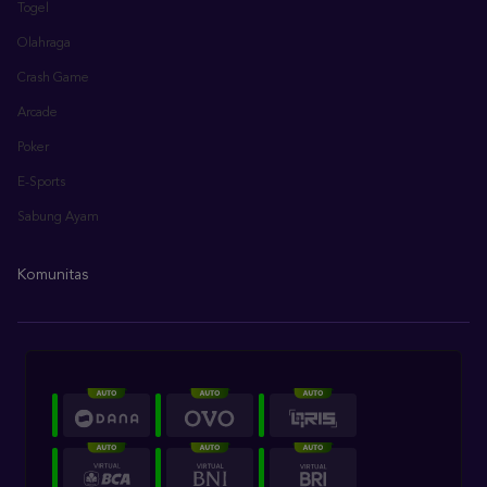
Togel
Olahraga
Crash Game
Arcade
Poker
E-Sports
Sabung Ayam
Komunitas