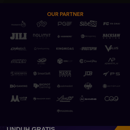
OUR PARTNER
UNDUH GRATIS