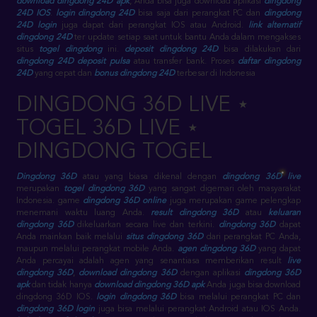
download dingdong 24D apk
, Anda bisa juga download aplikasi
dingdong
24D IOS
.
login dingdong 24D
bisa saja dari perangkat PC dan
dingdong
24D login
juga dapat dari perangkat IOS atau Android.
link alternatif
dingdong 24D
ter update setiap saat untuk bantu Anda dalam mengakses
situs
togel dingdong
ini.
deposit dingdong 24D
bisa dilakukan dari
dingdong 24D deposit pulsa
atau transfer bank. Proses
daftar dingdong
24D
yang cepat dan
bonus dingdong 24D
terbesar di Indonesia
DINGDONG 36D LIVE ⋆
TOGEL 36D LIVE ⋆
DINGDONG TOGEL
Dingdong 36D
atau yang biasa dikenal dengan
dingdong 36D live
merupakan
togel dingdong 36D
yang sangat digemari oleh masyarakat
Indonesia. game
dingdong 36D online
juga merupakan game pelengkap
menemani waktu luang Anda.
result dingdong 36D
atau
keluaran
dingdong 36D
dikeluarkan secara live dan terkini.
dingdong 36D
dapat
Anda mainkan baik melalui
situs dingdong 36D
dari perangkat PC Anda,
maupun melalui perangkat mobile Anda.
agen dingdong 36D
yang dapat
Anda percayai adalah agen yang senantiasa memberikan result
live
dingdong 36D
,
download dingdong 36D
dengan aplikasi
dingdong 36D
apk
dan tidak hanya
download dingdong 36D apk
Anda juga bisa download
dingdong 36D IOS.
login dingdong 36D
bisa melalui perangkat PC dan
dingdong 36D login
juga bisa melalui perangkat Android atau IOS Anda.