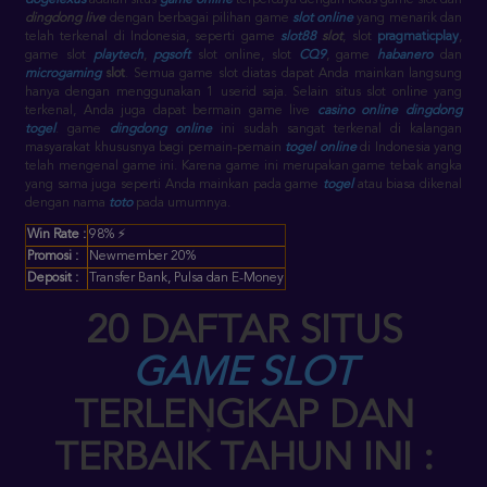
dogelexus
adalah situs
game online
terpercaya dengan fokus game slot dan
dingdong live
dengan berbagai pilihan game
slot online
yang menarik dan
telah terkenal di Indonesia, seperti game
slot88
slot
, slot
pragmaticplay
,
game slot
playtech
,
pgsoft
slot online
, slot
CQ9
, game
habanero
dan
microgaming
slot
. Semua game slot diatas dapat Anda mainkan langsung
hanya dengan menggunakan 1 userid saja.
Selain situs slot online yang
terkenal, Anda juga dapat bermain game live
casino online
dingdong
togel
. game
dingdong online
ini sudah sangat terkenal di kalangan
masyarakat khususnya bagi pemain-pemain
togel online
di Indonesia yang
telah mengenal game ini. Karena game ini merupakan game tebak angka
yang sama juga seperti Anda mainkan pada game
togel
atau biasa dikenal
dengan nama
toto
pada umumnya.
Win Rate :
98% ⚡
Promosi :
Newmember 20%
Deposit :
Transfer Bank, Pulsa dan E-Money
20 DAFTAR SITUS
GAME SLOT
TERLENGKAP DAN
TERBAIK TAHUN INI :