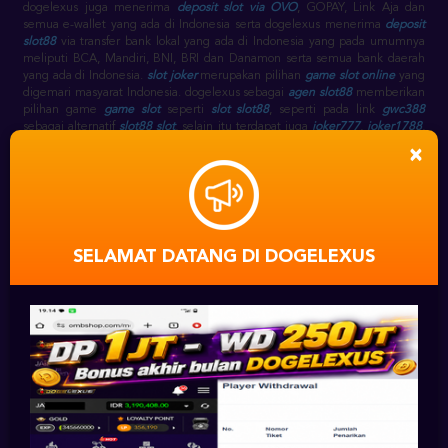
dogelexus juga menerima
deposit slot via OVO
, GOPAY, Link Aja dan
semua e-wallet yang ada di Indonesia serta dogelexus menerima
deposit
slot88
via transfer bank lokal yang ada di Indonesia yang pada umumnya
meliputi BCA, Mandiri, BNI, BRI dan Danamon serta semua bank daerah
yang ada di Indonesia.
slot joker
merupakan pilihan
game slot online
yang
digemari masyarat Indonesia. dogelexus sebagai
agen slot88
memberikan
pilihan game
game slot
seperti
slot slot88
, seperti pada link
gwc388
sebagai alternatif
slot88 slot
, selain itu terdapat juga
joker777
,
joker1788
,
joker8868
,
joker888
,
joker688
,
joker slot
sebagai link alternatif
joker
×
gaming
slot.
slot88 game
sebagai
agen slot88 terpercaya
menyediakan
slot
game joker
.
slot88 online
berjalan selama 24 jam setiap harinya, sehingga
dogelexus slot online
sebagai
agen slot slot88
juga online 24 jam pada
game
slot88 casino
.
DAFTAR SLOT88
⋆
AKUN
SELAMAT DATANG DI DOGELEXUS
SLOT ONLINE JOKER123
SLOT
daftar slot88
di dogelexus
situs online slot
untuk akun
slot88
bisa Anda
lakukan pada menu
daftar slot88 slot
yang ada diatas kanan pada situs
daftar joker gaming
ini.
situs slot88
telah berkerja sama dengan
doge lexus
slot online
menyediakan
game joker
.
daftar akun joker gaming
harus Anda
lengkapi agar
situs slot88
dapat memberikan Anda
userid slot88
disaat
Anda
daftar joker123
di
www joker123
sebagai situs alternatif
login