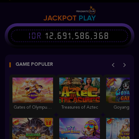
JACKPOT
PLAY
IDR
12,691,586,368
GAME POPULER
Gates of Olympus POP
Treasures of Aztec
Goyang Gai