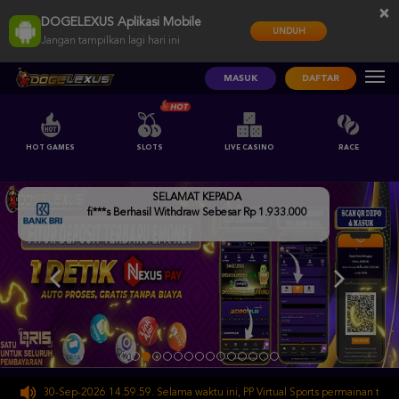
×
DOGELEXUS Aplikasi Mobile
UNDUH
Jangan tampilkan lagi hari ini
MASUK
DAFTAR
HOT GAMES
SLOTS
LIVE CASINO
RACE
SELAMAT KEPADA
fi***s Berhasil Withdraw Sebesar Rp 1.933.000
ai 30-Sep-2026 14.59.59. Selama waktu ini, PP Virtual Sports permainan tidak akan