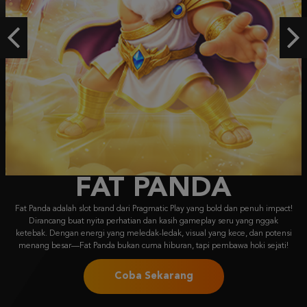
Gates of Olympus™
m****5
IDR
4,063,900.00
Previous
Ne
Sugar Rush 1000
ag****8
IDR
3,987,680.00
FAT PANDA
Fat Panda adalah slot brand dari Pragmatic Play yang bold dan penuh impact!
Dirancang buat nyita perhatian dan kasih gameplay seru yang nggak
ketebak. Dengan energi yang meledak-ledak, visual yang kece, dan potensi
menang besar—Fat Panda bukan cuma hiburan, tapi pembawa hoki sejati!
Coba Sekarang