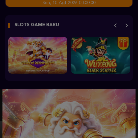
Sugar Rush 1000
Sen, 10-Agt-2026 00.00.00
ag****8
IDR
5,838,740.00
SLOTS GAME BARU
Gates of Olympus 1000
b****t
IDR
5,675,000.00
Gates of Olympus Super Scatter
p****3
IDR
5,086,000.00
Sweet Bonanza 2500
nicep****n
IDR
4,731,000.00
Gates of Olympus 1000
bat****3
IDR
4,620,400.00