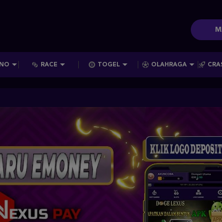
M
INO
RACE
TOGEL
OLAHRAGA
CRA