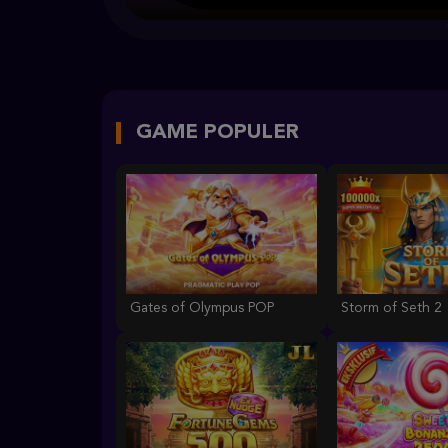
GAME POPULER
Gates of Olympus POP
Storm of Seth 2