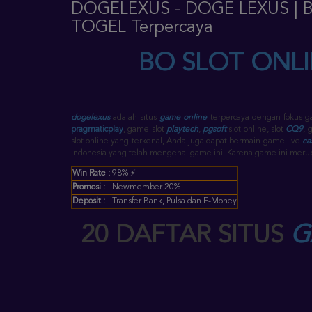
DOGELEXUS - DOGE LEXUS | B
TOGEL Terpercaya
BO SLOT ONL
dogelexus
adalah situs
game online
terpercaya dengan fokus g
pragmaticplay
, game slot
playtech
,
pgsoft
slot online
, slot
CQ9
,
slot online yang terkenal, Anda juga dapat bermain game live
ca
Indonesia yang telah mengenal game ini. Karena game ini mer
Win Rate :
98% ⚡
Promosi :
Newmember 20%
Deposit :
Transfer Bank, Pulsa dan E-Money
20 DAFTAR SITUS
G