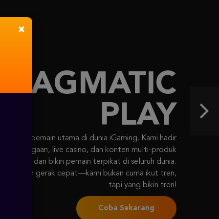
Gates of Olympus
1000
×
aps****5
IDR
4,432,800.00
Gates of Olympus
1000
aps****5
FAT PANDA
IDR
4,167,500.00
Nex
Gates of Olympus
slot brand dari Pragmatic Play yang bold dan penuh
1000
nyita perhatian dan kasih gameplay seru yang nggak
aps****5
yang meledak-ledak, visual yang kece, dan potensi
IDR
4,082,500.00
da bukan cuma hiburan, tapi pembawa hoki sejati!
Coba Sekarang