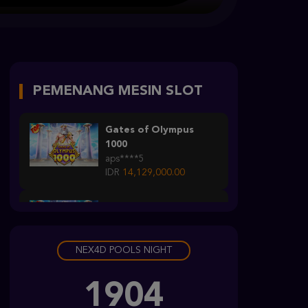
PEMENANG MESIN SLOT
Gates of Olympus
1000
aps****5
IDR
14,129,000.00
Gates of Olympus
Way of Ninja
Koi Gate
1000
aps****5
IDR
6,904,000.00
NEX4D POOLS NIGHT
Sweet Bonanza 2500
1904
m***3