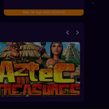
IDR
5,550,850.00
Wild Bandito
Duck Hunters
Rab, 05-Agt-2026 00.00.00
Gates of Olympus™
sad****4
IDR
5,115,000.00
Gates of Olympus
1000
aps****5
IDR
4,884,000.00
Gates of Olympus
1000
aps****5
IDR
4,618,000.00
Gates of Olympus
1000
aps****5
IDR
4,517,600.00