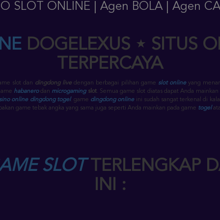
O SLOT ONLINE | Agen BOLA | Agen CA
INE
DOGELEXUS
⋆
SITUS 
TERPERCAYA
ame slot dan
dingdong live
dengan berbagai pilihan game
slot online
yang menarik
 game
habanero
dan
microgaming
slot
. Semua game slot diatas dapat Anda mainkan
sino online
dingdong togel
. game
dingdong online
ini sudah sangat terkenal di k
upakan game tebak angka yang sama juga seperti Anda mainkan pada game
togel
at
AME SLOT
TERLENGKAP D
INI :