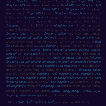
seperti
Dingdong 12D
yang biasa dikenal dengan
Togel 12D
Live,
Dingdong 24D
yang biasa dikenal dengan
Togel 24D
Live,
Dingdong 36D
yang biasa dikenal dengan
Togel 36D
Live,
Dingdong 48D
yang biasa
dikenal dengan
Togel 48D
Live dan
Dingdong Dragon Tiger
live casino
online. game
live casino online
ini sangatlah di gemari karena mudahnya
dalam game serta kemudahan dalam memenangkan game ini karena
dogelexus
menjamin 100% game
dingdong live
ini disiarkan secara
langsung dan update serta dalam waktu yang sama saat Anda mainkan.
dingdong togel
merupakan
dingdong online
yang tidak sama dengan
togel dingdong
hkb gaming
.
dindong
ini adalah versi
dingdong live
yang
berbeda server, tetapi memiliki keseruan bermain yang sama. game
ding
dong
pada situs dogelexus
live dingdong
ini dapat Anda sanding dan tidak
kalah dengan situs
totojitu
,
8togel
,
rgotogel
,
jayatogel
,
afatogel
,
togelcc
,
brotogel
dan
eyang togel
yang dikeluarkan oleh provider HKB gaming.
ingdong
ini disiarkan secara live
result dingdong 24d
atau
keluaran
dingdong 24d
,
pengeluaran dingdong 24d
,
result dingdong 36d jayatogel
tidak akan sama dengan
result dingdong 36d dogelexus
karena perbedaan
provider dari game yang di adopsi oleh dogelexus.
dingdong online
dogelexus terdiri dari
dingdong 12d
,
dingdong 24d
,
dingdong 36d
,
dingdong 48d
,
dingdong sicbo
dan
dingdong togel online
lainnya.
situs
dingdong online
dogelexus adalah
situs dingdong
yang beroperasi 24 jam.
live dingdong 24d
dan
live dingdong 36d
disiarkan secara live dan terkini
situs dingdong terpercaya
sehingga dogelexus merupakan
.
dingdong online terpercaya
juga memiliki ciri-ciri sebagai berikut :
rumus dingdong 36d
tidak ada
yang dapat menebak Angka