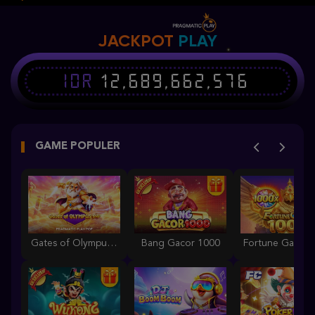
JACKPOT
PLAY
IDR
12,689,662,661
GAME POPULER
Gates of Olympus POP
Bang Gacor 1000