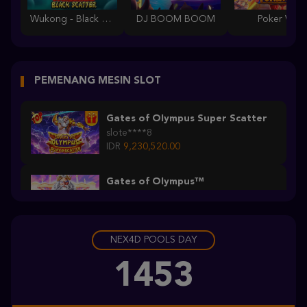
Wukong - Black Scatter
DJ BOOM BOOM
Poker Win
PEMENANG MESIN SLOT
Gates of Olympus Super Scatter
slote****8
IDR
9,230,520.00
Gates of Olympus™
sad****4
IDR
5,115,000.00
NEX4D POOLS DAY
Gates of Gatot Kaca 1000
jandam****2
1453
IDR
3,958,500.00