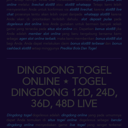
jam setiap harinya. Anda bisa melakukan konfirmasi
deposit pulsa slot
online
melalui
livechat slot88
atau
slot88 whatsapp
. Tetapi kami lebih
menyarankan Anda untuk konfirmasi via
slot88 livechat
, karena
slot88 live
chat
prosesnya tentu akan lebih cepat daripada
whatsapp slot88
karena
Anda akan di prioritaskan terlebih dahulu.
slot deposit pulsa
pada
dogelexus slot online
bisa Anda gunakan untuk bermain banyak sekali
game yang tersedia pada
situs slot online
ini. Dapatkan
bonus slot88
jika
Anda adalah
member slot online
yang baru bergabung bersama kami
sebagai
agen slot online terbaik
, maka kami memberikan
bonus slot88 slot
bagi Anda. Anda dapat melakukan claim
bonus slot88 terbesar
dan
bonus
cashback slot88
setiap minggunya
Prediksi Bola Dan Togel
.
DINGDONG TOGEL
ONLINE ⋆ TOGEL
DINGDONG 12D, 24D,
36D, 48D LIVE
Dingdong togel
dogelexus adalah
dingdong online
yang pada umumnya
dapat Anda temukan di
situs togel online
. dogelexus sebagai
bandar
dingdong online
menyediakan game
live togel
yang sangat terkenal