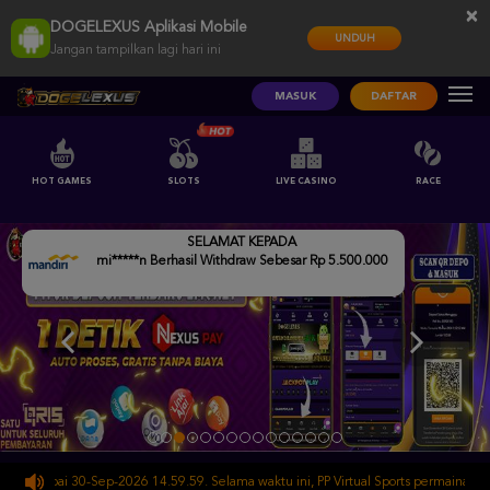
×
DOGELEXUS Aplikasi Mobile
UNDUH
Jangan tampilkan lagi hari ini
MASUK
DAFTAR
HOT GAMES
SLOTS
LIVE CASINO
RACE
SELAMAT KEPADA
mi*****n Berhasil Withdraw Sebesar Rp 5.500.000
ampai 30-Sep-2026 14.59.59. Selama waktu ini, PP Virtual Sports permainan tidak 