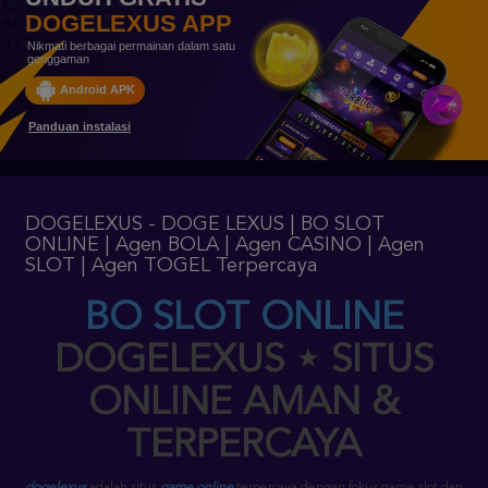
DOGELEXUS APP
Nikmati berbagai permainan dalam satu
genggaman
Android APK
Panduan instalasi
DOGELEXUS - DOGE LEXUS | BO SLOT
ONLINE | Agen BOLA | Agen CASINO | Agen
SLOT | Agen TOGEL Terpercaya
BO SLOT ONLINE
DOGELEXUS
⋆
SITUS
ONLINE AMAN &
TERPERCAYA