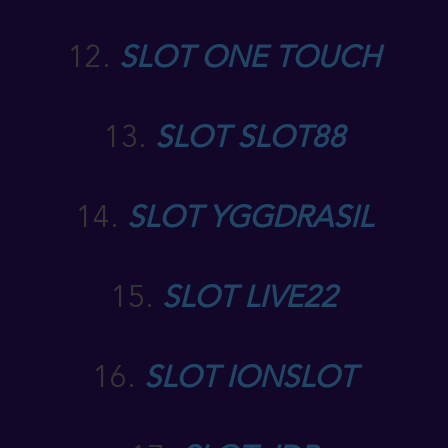
12.
SLOT ONE TOUCH
13.
SLOT SLOT88
14.
SLOT YGGDRASIL
15.
SLOT LIVE22
16.
SLOT IONSLOT