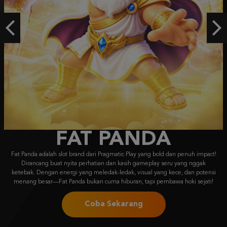
Gates of Olympus Super Scatter
h****4
IDR
2,711,000.00
Previous
Ne
Gates of Olympus Super Scatter
h****4
IDR
2,526,000.00
FAT PANDA
Fat Panda adalah slot brand dari Pragmatic Play yang bold dan penuh impact!
Dirancang buat nyita perhatian dan kasih gameplay seru yang nggak
ketebak. Dengan energi yang meledak-ledak, visual yang kece, dan potensi
menang besar—Fat Panda bukan cuma hiburan, tapi pembawa hoki sejati!
Coba Sekarang