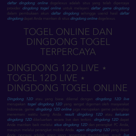
daftar dingdong online
dogelexus adalah situs yang telah dipercaya
provider
dingdong togel online
untuk melayani
daftar game dingdong
dalam pembukaan akun
daftar dingdong
sehingga userid hasil
daftar
dingdong
dapat Anda mainkan di situs
dingdong online
dogelexus.
TOGEL ONLINE DAN
DINGDONG TOGEL
TERPERCAYA
DINGDONG 12D LIVE ⋆
TOGEL 12D LIVE ⋆
DINGDONG TOGEL ONLINE
Dingdong 12D
atau yang biasa dikenal dengan
dingdong 12D live
merupakan
togel dingdong 12D
yang sangat digemari oleh masyarakat
Indonesia. game
dingdong 12D online
juga merupakan game pelengkap
menemani waktu luang Anda.
result dingdong 12D
atau
keluaran
dingdong 12D
dikeluarkan secara live dan terkini.
dingdong 12D
dapat
Anda mainkan baik melalui
situs dingdong 12D
dari perangkat PC Anda,
maupun melalui perangkat mobile Anda.
agen dingdong 12D
yang dapat
Anda percayai adalah agen yang senantiasa memberikan result
live