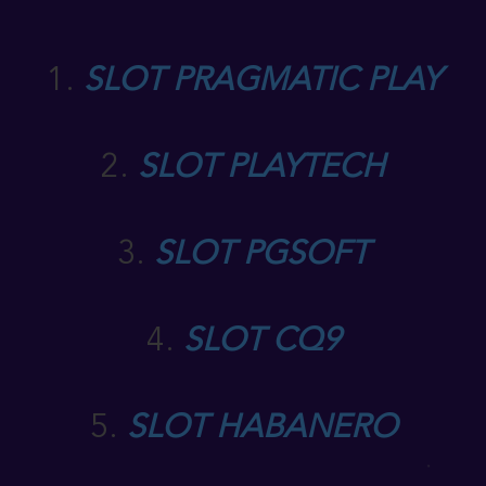
1.
SLOT PRAGMATIC PLAY
2.
SLOT PLAYTECH
3.
SLOT PGSOFT
4.
SLOT CQ9
5.
SLOT HABANERO