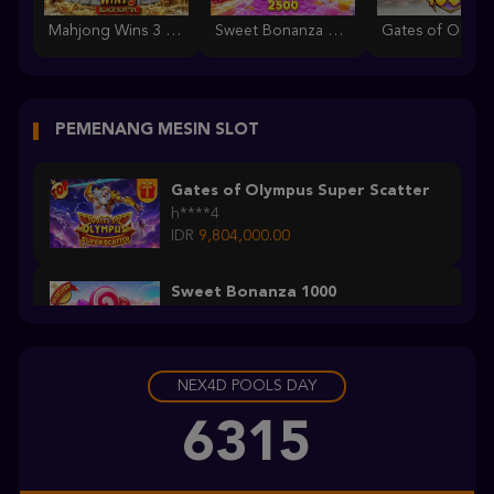
Mahjong Wins 3 – Black Scatter
Sweet Bonanza 2500
PEMENANG MESIN SLOT
Gates of Olympus Super Scatter
h****4
IDR
9,804,000.00
Sweet Bonanza 1000
f***r
IDR
7,395,220.00
NEX4D POOLS DAY
Sweet Bonanza 1000
rez****2
6315
IDR
4,800,000.00