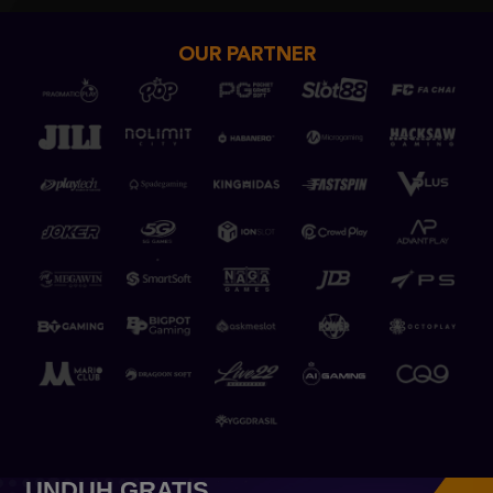
OUR PARTNER
UNDUH GRATIS