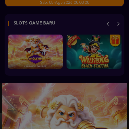
Gates of Olympus Super Scatter
Sab, 08-Agt-2026 00.00.00
h****4
IDR
4,422,000.00
SLOTS GAME BARU
Gates of Olympus Super Scatter
h****4
IDR
3,990,000.00
Sweet Bonanza 2500
l***5
IDR
3,667,280.00
Sweet Bonanza 1000
f***r
IDR
3,140,500.00
Mahjong Wins 2
han****n
IDR
3,100,800.00