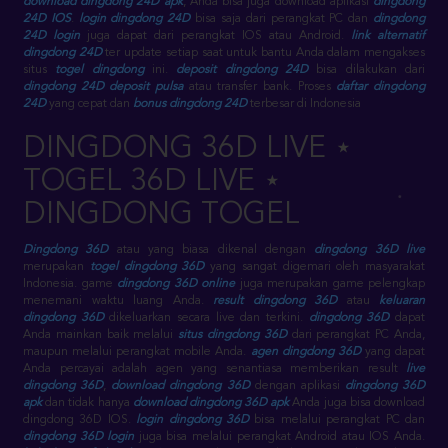
download dingdong 24D apk
, Anda bisa juga download aplikasi
dingdong
24D IOS
.
login dingdong 24D
bisa saja dari perangkat PC dan
dingdong
24D login
juga dapat dari perangkat IOS atau Android.
link alternatif
dingdong 24D
ter update setiap saat untuk bantu Anda dalam mengakses
situs
togel dingdong
ini.
deposit dingdong 24D
bisa dilakukan dari
dingdong 24D deposit pulsa
atau transfer bank. Proses
daftar dingdong
24D
yang cepat dan
bonus dingdong 24D
terbesar di Indonesia
DINGDONG 36D LIVE ⋆
TOGEL 36D LIVE ⋆
DINGDONG TOGEL
Dingdong 36D
atau yang biasa dikenal dengan
dingdong 36D live
merupakan
togel dingdong 36D
yang sangat digemari oleh masyarakat
Indonesia. game
dingdong 36D online
juga merupakan game pelengkap
menemani waktu luang Anda.
result dingdong 36D
atau
keluaran
dingdong 36D
dikeluarkan secara live dan terkini.
dingdong 36D
dapat
Anda mainkan baik melalui
situs dingdong 36D
dari perangkat PC Anda,
maupun melalui perangkat mobile Anda.
agen dingdong 36D
yang dapat
Anda percayai adalah agen yang senantiasa memberikan result
live
dingdong 36D
,
download dingdong 36D
dengan aplikasi
dingdong 36D
apk
dan tidak hanya
download dingdong 36D apk
Anda juga bisa download
dingdong 36D IOS.
login dingdong 36D
bisa melalui perangkat PC dan
dingdong 36D login
juga bisa melalui perangkat Android atau IOS Anda.