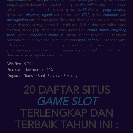
dogelexus
adalah situs
game online
terpercaya dengan fokus game slot dan
dingdong live
dengan berbagai pilihan game
slot online
yang menarik dan
telah terkenal di Indonesia, seperti game
slot88
slot
, slot
pragmaticplay
,
game slot
playtech
,
pgsoft
slot online
, slot
CQ9
, game
habanero
dan
microgaming
slot
. Semua game slot diatas dapat Anda mainkan langsung
hanya dengan menggunakan 1 userid saja.
Selain situs slot online yang
terkenal, Anda juga dapat bermain game live
casino online
dingdong
togel
. game
dingdong online
ini sudah sangat terkenal di kalangan
masyarakat khususnya bagi pemain-pemain
togel online
di Indonesia yang
telah mengenal game ini. Karena game ini merupakan game tebak angka
yang sama juga seperti Anda mainkan pada game
togel
atau biasa dikenal
dengan nama
toto
pada umumnya.
Win Rate :
98% ⚡
Promosi :
Newmember 20%
Deposit :
Transfer Bank, Pulsa dan E-Money
20 DAFTAR SITUS
GAME SLOT
TERLENGKAP DAN
TERBAIK TAHUN INI :