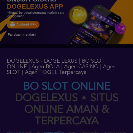
DOGELEXUS APP
Nikmati berbagai permainan dalam satu
genggaman
Android APK
Panduan instalasi
DOGELEXUS - DOGE LEXUS | BO SLOT
ONLINE | Agen BOLA | Agen CASINO | Agen
SLOT | Agen TOGEL Terpercaya
BO SLOT ONLINE
DOGELEXUS
⋆
SITUS
ONLINE AMAN &
TERPERCAYA