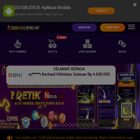
×
DOGELEXUS Aplikasi Mobile
UNDUH
Jangan tampilkan lagi hari ini
MASUK
DAFTAR
HOT GAMES
SLOTS
LIVE CASINO
RACE
SELAMAT KEPADA
so*****r Berhasil Withdraw Sebesar Rp 4.830.000
lama waktu ini, CQ9 permainan tidak akan tersedia. Kami memohon maaf atas keti