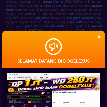
dogelexus juga menerima
deposit slot via OVO
, GOPAY, Link Aja dan
semua e-wallet yang ada di Indonesia serta dogelexus menerima
deposit
slot88
via transfer bank lokal yang ada di Indonesia yang pada umumnya
meliputi BCA, Mandiri, BNI, BRI dan Danamon serta semua bank daerah
yang ada di Indonesia.
slot joker
merupakan pilihan
game slot online
yang
digemari masyarat Indonesia. dogelexus sebagai
agen slot88
memberikan
pilihan game
game slot
seperti
slot slot88
, seperti pada link
gwc388
sebagai alternatif
slot88 slot
, selain itu terdapat juga
joker777
,
joker1788
,
joker8868
,
joker888
,
joker688
,
joker slot
sebagai link alternatif
joker
×
gaming
slot.
slot88 game
sebagai
agen slot88 terpercaya
menyediakan
slot
game joker
.
slot88 online
berjalan selama 24 jam setiap harinya, sehingga
dogelexus slot online
sebagai
agen slot slot88
juga online 24 jam pada
game
slot88 casino
.
DAFTAR SLOT88
⋆
AKUN
SELAMAT DATANG DI DOGELEXUS
SLOT ONLINE JOKER123
SLOT
daftar slot88
di dogelexus
situs online slot
untuk akun
slot88
bisa Anda
lakukan pada menu
daftar slot88 slot
yang ada diatas kanan pada situs
daftar joker gaming
ini.
situs slot88
telah berkerja sama dengan
doge lexus
slot online
menyediakan
game joker
.
daftar akun joker gaming
harus Anda
lengkapi agar
situs slot88
dapat memberikan Anda
userid slot88
disaat
Anda
daftar joker123
di
www joker123
sebagai situs alternatif
login