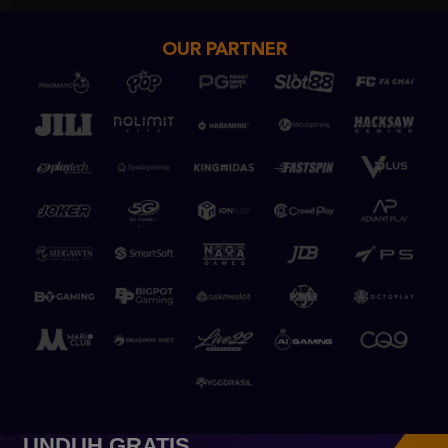
OUR PARTNER
UNDUH GRATIS