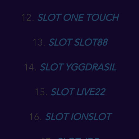
12.
SLOT ONE TOUCH
13.
SLOT SLOT88
14.
SLOT YGGDRASIL
15.
SLOT LIVE22
16.
SLOT IONSLOT