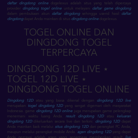
daftar dingdong online
dogelexus adalah situs yang telah dipercaya
provider
dingdong togel online
untuk melayani
daftar game dingdong
dalam pembukaan akun
daftar dingdong
sehingga userid hasil
daftar
dingdong
dapat Anda mainkan di situs
dingdong online
dogelexus.
TOGEL ONLINE DAN
DINGDONG TOGEL
TERPERCAYA
DINGDONG 12D LIVE ⋆
TOGEL 12D LIVE ⋆
DINGDONG TOGEL ONLINE
Dingdong 12D
atau yang biasa dikenal dengan
dingdong 12D live
merupakan
togel dingdong 12D
yang sangat digemari oleh masyarakat
Indonesia. game
dingdong 12D online
juga merupakan game pelengkap
menemani waktu luang Anda.
result dingdong 12D
atau
keluaran
dingdong 12D
dikeluarkan secara live dan terkini.
dingdong 12D
dapat
Anda mainkan baik melalui
situs dingdong 12D
dari perangkat PC Anda,
maupun melalui perangkat mobile Anda.
agen dingdong 12D
yang dapat
Anda percayai adalah agen yang senantiasa memberikan result
live