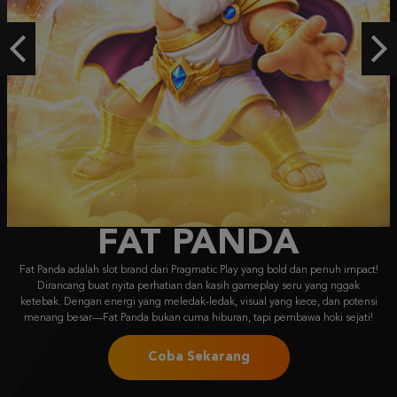
Gates of Olympus 1000
co****6
IDR
2,192,000.00
Previous
Ne
Starlight Princess Super Scatter
febian****5
IDR
2,145,900.00
FAT PANDA
Fat Panda adalah slot brand dari Pragmatic Play yang bold dan penuh impact!
Dirancang buat nyita perhatian dan kasih gameplay seru yang nggak
ketebak. Dengan energi yang meledak-ledak, visual yang kece, dan potensi
menang besar—Fat Panda bukan cuma hiburan, tapi pembawa hoki sejati!
Coba Sekarang