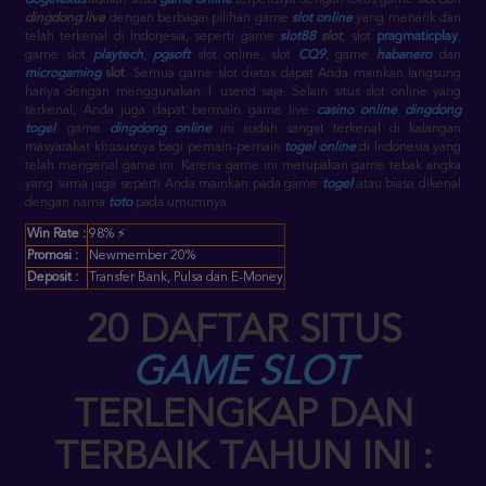
dogelexus
adalah situs
game online
terpercaya dengan fokus game slot dan
dingdong live
dengan berbagai pilihan game
slot online
yang menarik dan
telah terkenal di Indonesia, seperti game
slot88
slot
, slot
pragmaticplay
,
game slot
playtech
,
pgsoft
slot online
, slot
CQ9
, game
habanero
dan
microgaming
slot
. Semua game slot diatas dapat Anda mainkan langsung
hanya dengan menggunakan 1 userid saja.
Selain situs slot online yang
terkenal, Anda juga dapat bermain game live
casino online
dingdong
togel
. game
dingdong online
ini sudah sangat terkenal di kalangan
masyarakat khususnya bagi pemain-pemain
togel online
di Indonesia yang
telah mengenal game ini. Karena game ini merupakan game tebak angka
yang sama juga seperti Anda mainkan pada game
togel
atau biasa dikenal
dengan nama
toto
pada umumnya.
Win Rate :
98% ⚡
Promosi :
Newmember 20%
Deposit :
Transfer Bank, Pulsa dan E-Money
20 DAFTAR SITUS
GAME SLOT
TERLENGKAP DAN
TERBAIK TAHUN INI :