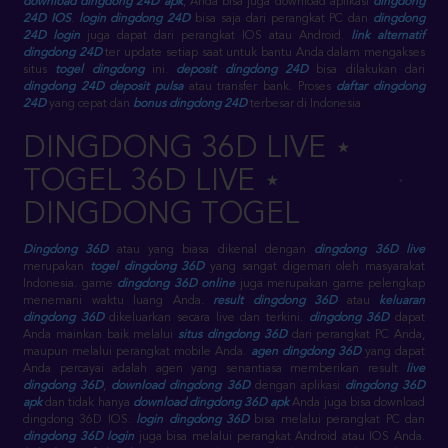
download dingdong 24D apk
, Anda bisa juga download aplikasi
dingdong
24D IOS
.
login dingdong 24D
bisa saja dari perangkat PC dan
dingdong
24D login
juga dapat dari perangkat IOS atau Android.
link alternatif
dingdong 24D
ter update setiap saat untuk bantu Anda dalam mengakses
situs
togel dingdong
ini.
deposit dingdong 24D
bisa dilakukan dari
dingdong 24D deposit pulsa
atau transfer bank. Proses
daftar dingdong
24D
yang cepat dan
bonus dingdong 24D
terbesar di Indonesia
DINGDONG 36D LIVE ⋆
TOGEL 36D LIVE ⋆
DINGDONG TOGEL
Dingdong 36D
atau yang biasa dikenal dengan
dingdong 36D live
merupakan
togel dingdong 36D
yang sangat digemari oleh masyarakat
Indonesia. game
dingdong 36D online
juga merupakan game pelengkap
menemani waktu luang Anda.
result dingdong 36D
atau
keluaran
dingdong 36D
dikeluarkan secara live dan terkini.
dingdong 36D
dapat
Anda mainkan baik melalui
situs dingdong 36D
dari perangkat PC Anda,
maupun melalui perangkat mobile Anda.
agen dingdong 36D
yang dapat
Anda percayai adalah agen yang senantiasa memberikan result
live
dingdong 36D
,
download dingdong 36D
dengan aplikasi
dingdong 36D
apk
dan tidak hanya
download dingdong 36D apk
Anda juga bisa download
dingdong 36D IOS.
login dingdong 36D
bisa melalui perangkat PC dan
dingdong 36D login
juga bisa melalui perangkat Android atau IOS Anda.