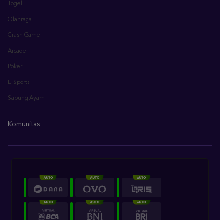
Togel
Olahraga
Crash Game
Arcade
Poker
E-Sports
Sabung Ayam
Komunitas