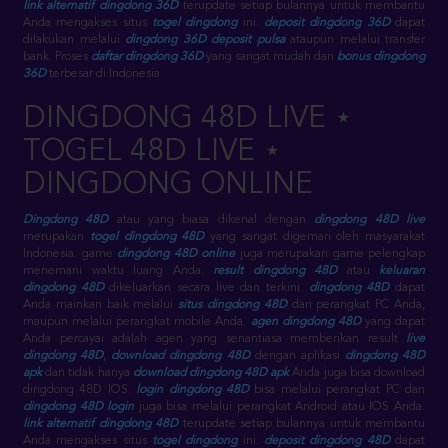
link alternatif dingdong 36D
terupdate setiap bulannya untuk membantu
Anda mengakses situs
togel dingdong
ini.
deposit dingdong 36D
dapat
dilakukan melalui
dingdong 36D deposit pulsa
ataupun melalui transfer
bank. Proses
daftar dingdong 36D
yang sangat mudah dan
bonus dingdong
36D
terbesar di Indonesia
DINGDONG 48D LIVE ⋆
TOGEL 48D LIVE ⋆
DINGDONG ONLINE
Dingdong 48D
atau yang biasa dikenal dengan
dingdong 48D live
merupakan
togel dingdong 48D
yang sangat digemari oleh masyarakat
Indonesia. game
dingdong 48D online
juga merupakan game pelengkap
menemani waktu luang Anda.
result dingdong 48D
atau
keluaran
dingdong 48D
dikeluarkan secara live dan terkini.
dingdong 48D
dapat
Anda mainkan baik melalui
situs dingdong 48D
dari perangkat PC Anda,
maupun melalui perangkat mobile Anda.
agen dingdong 48D
yang dapat
Anda percayai adalah agen yang senantiasa memberikan result
live
dingdong 48D
,
download dingdong 48D
dengan aplikasi
dingdong 48D
apk
dan tidak hanya
download dingdong 48D apk
Anda juga bisa download
dingdong 48D IOS.
login dingdong 48D
bisa melalui perangkat PC dan
dingdong 48D login
juga bisa melalui perangkat Android atau IOS Anda.
link alternatif dingdong 48D
terupdate setiap bulannya untuk membantu
Anda mengakses situs
togel dingdong
ini.
deposit dingdong 48D
dapat