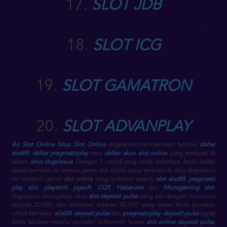
17.
SLOT JDB
18.
SLOT ICG
19.
SLOT GAMATRON
20.
SLOT ADVANPLAY
Bo Slot Online
Situs Slot Online
dogelexus memberikan fasilitas
daftar
slot88
,
daftar pragmaticplay
atau
daftar akun slot online
yang terdapat di
dalam
situs dogelexus
. Dengan 1 userid yang Anda daftarkan, Anda sudah
dapat bermain ke semua game slot online yang tersedia di situs dogelexus
ini meliputi game
slot online
yang terkenal seperti
slot slot88
,
pragmatic
play slot
,
playtech
,
pgsoft
,
CQ9
,
Habanero
dan
Microgaming slot
.
dogelexus merupakan situs
slot deposit pulsa
uang asli dengan minimum
deposit 20.000 dan withdraw sebesar 50.000 yang dapat Anda gunakan
untuk bermain.
slot88 deposit pulsa
dan
pragmaticplay deposit pulsa
dapat
Anda lakukan melalui provider Telkomsel. Selain
slot online deposit pulsa
,