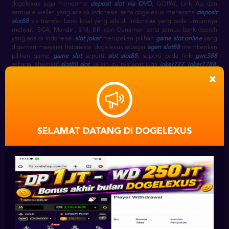
dogelexus juga menerima
deposit slot via OVO
, GOPAY, Link Aja dan
semua e-wallet yang ada di Indonesia serta dogelexus menerima
deposit
slot88
via transfer bank lokal yang ada di Indonesia yang pada umumnya
meliputi BCA, Mandiri, BNI, BRI dan Danamon serta semua bank daerah
yang ada di Indonesia.
slot joker
merupakan pilihan
game slot online
yang
digemari masyarat Indonesia. dogelexus sebagai
agen slot88
memberikan
pilihan game
game slot
seperti
slot slot88
, seperti pada link
gwc388
sebagai alternatif
slot88 slot
, selain itu terdapat juga
joker777
,
joker1788
,
joker8868
,
joker888
,
joker688
,
joker slot
sebagai link alternatif
joker
×
gaming
slot.
slot88 game
sebagai
agen slot88 terpercaya
menyediakan
slot
game joker
.
slot88 online
berjalan selama 24 jam setiap harinya, sehingga
dogelexus slot online
sebagai
agen slot slot88
juga online 24 jam pada
game
slot88 casino
.
DAFTAR SLOT88
⋆
AKUN
SELAMAT DATANG DI DOGELEXUS
SLOT ONLINE JOKER123
SLOT
daftar slot88
di dogelexus
situs online slot
untuk akun
slot88
bisa Anda
lakukan pada menu
daftar slot88 slot
yang ada diatas kanan pada situs
daftar joker gaming
ini.
situs slot88
telah berkerja sama dengan
doge lexus
slot online
menyediakan
game joker
.
daftar akun joker gaming
harus Anda
lengkapi agar
situs slot88
dapat memberikan Anda
userid slot88
disaat
Anda
daftar joker123
di
www joker123
sebagai situs alternatif
login