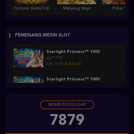
Fortune Gems 500
Mahjong Ways
Poker Win
PEMENANG MESIN SLOT
Starlight Princess™ 1000
ag****8
IDR
16,518,400.00
Starlight Princess™ 1000
ag****8
IDR
9,791,000.00
NEX4D POOLS DAY
Gates of Olympus Super Scatter
h****4
7879
IDR
9,329,000.00