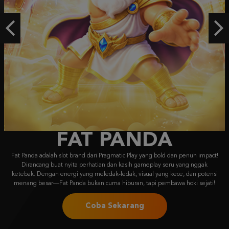
Gates of Olympus 1000
w***s
IDR
6,000,000.00
Previous
Ne
Sweet Bonanza 2500
m***3
IDR
5,298,200.00
FAT PANDA
Fat Panda adalah slot brand dari Pragmatic Play yang bold dan penuh impact!
Dirancang buat nyita perhatian dan kasih gameplay seru yang nggak
ketebak. Dengan energi yang meledak-ledak, visual yang kece, dan potensi
menang besar—Fat Panda bukan cuma hiburan, tapi pembawa hoki sejati!
Coba Sekarang