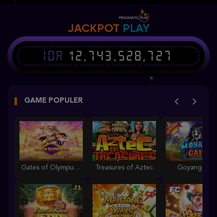
JACKPOT
PLAY
IDR
12,743,528,727
GAME POPULER
Gates of Olympus POP
Treasures of Aztec
Goyang Gai