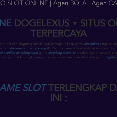
O SLOT ONLINE | Agen BOLA | Agen CA
INE
DOGELEXUS
⋆
SITUS 
TERPERCAYA
ame slot dan
dingdong live
dengan berbagai pilihan game
slot online
yang menarik
 game
habanero
dan
microgaming
slot
. Semua game slot diatas dapat Anda mainkan
sino online
dingdong togel
. game
dingdong online
ini sudah sangat terkenal di k
upakan game tebak angka yang sama juga seperti Anda mainkan pada game
togel
at
AME SLOT
TERLENGKAP D
INI :