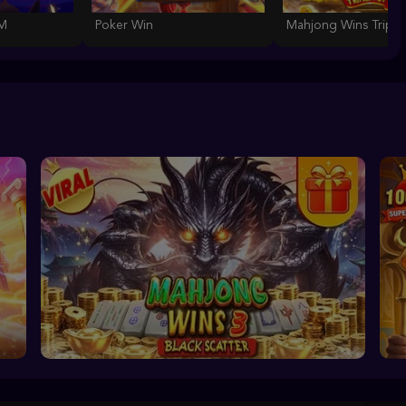
M
Poker Win
Mahjong Wins Triple