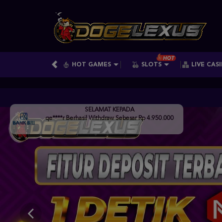
HOT GAMES
SLOTS
LIVE CAS
SELAMAT KEPADA
qe****r Berhasil Withdraw Sebesar Rp 4.950.000