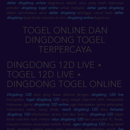
daftar dingdong online
dogelexus adalah situs yang telah dipercaya
provider
dingdong togel online
untuk melayani
daftar game dingdong
dalam pembukaan akun
daftar dingdong
sehingga userid hasil
daftar
dingdong
dapat Anda mainkan di situs
dingdong online
dogelexus.
TOGEL ONLINE DAN
DINGDONG TOGEL
TERPERCAYA
DINGDONG 12D LIVE ⋆
TOGEL 12D LIVE ⋆
DINGDONG TOGEL ONLINE
Dingdong 12D
atau yang biasa dikenal dengan
dingdong 12D live
merupakan
togel dingdong 12D
yang sangat digemari oleh masyarakat
Indonesia. game
dingdong 12D online
juga merupakan game pelengkap
menemani waktu luang Anda.
result dingdong 12D
atau
keluaran
dingdong 12D
dikeluarkan secara live dan terkini.
dingdong 12D
dapat
Anda mainkan baik melalui
situs dingdong 12D
dari perangkat PC Anda,
maupun melalui perangkat mobile Anda.
agen dingdong 12D
yang dapat
Anda percayai adalah agen yang senantiasa memberikan result
live