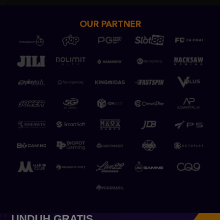
OUR PARTNER
UNDUH GRATIS