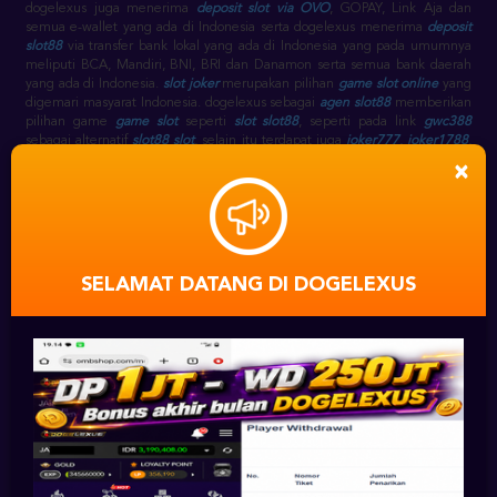
dogelexus juga menerima
deposit slot via OVO
, GOPAY, Link Aja dan
semua e-wallet yang ada di Indonesia serta dogelexus menerima
deposit
slot88
via transfer bank lokal yang ada di Indonesia yang pada umumnya
meliputi BCA, Mandiri, BNI, BRI dan Danamon serta semua bank daerah
yang ada di Indonesia.
slot joker
merupakan pilihan
game slot online
yang
digemari masyarat Indonesia. dogelexus sebagai
agen slot88
memberikan
pilihan game
game slot
seperti
slot slot88
, seperti pada link
gwc388
sebagai alternatif
slot88 slot
, selain itu terdapat juga
joker777
,
joker1788
,
joker8868
,
joker888
,
joker688
,
joker slot
sebagai link alternatif
joker
×
gaming
slot.
slot88 game
sebagai
agen slot88 terpercaya
menyediakan
slot
game joker
.
slot88 online
berjalan selama 24 jam setiap harinya, sehingga
dogelexus slot online
sebagai
agen slot slot88
juga online 24 jam pada
game
slot88 casino
.
DAFTAR SLOT88
⋆
AKUN
SELAMAT DATANG DI DOGELEXUS
SLOT ONLINE JOKER123
SLOT
daftar slot88
di dogelexus
situs online slot
untuk akun
slot88
bisa Anda
lakukan pada menu
daftar slot88 slot
yang ada diatas kanan pada situs
daftar joker gaming
ini.
situs slot88
telah berkerja sama dengan
doge lexus
slot online
menyediakan
game joker
.
daftar akun joker gaming
harus Anda
lengkapi agar
situs slot88
dapat memberikan Anda
userid slot88
disaat
Anda
daftar joker123
di
www joker123
sebagai situs alternatif
login