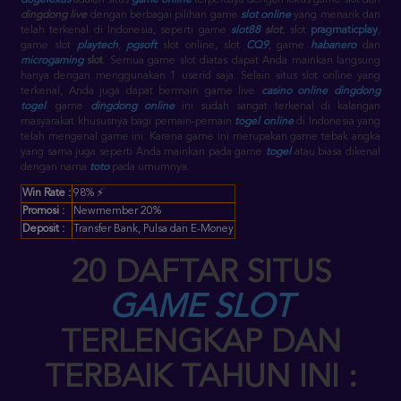
dogelexus
adalah situs
game online
terpercaya dengan fokus game slot dan
dingdong live
dengan berbagai pilihan game
slot online
yang menarik dan
telah terkenal di Indonesia, seperti game
slot88
slot
, slot
pragmaticplay
,
game slot
playtech
,
pgsoft
slot online
, slot
CQ9
, game
habanero
dan
microgaming
slot
. Semua game slot diatas dapat Anda mainkan langsung
hanya dengan menggunakan 1 userid saja.
Selain situs slot online yang
terkenal, Anda juga dapat bermain game live
casino online
dingdong
togel
. game
dingdong online
ini sudah sangat terkenal di kalangan
masyarakat khususnya bagi pemain-pemain
togel online
di Indonesia yang
telah mengenal game ini. Karena game ini merupakan game tebak angka
yang sama juga seperti Anda mainkan pada game
togel
atau biasa dikenal
dengan nama
toto
pada umumnya.
Win Rate :
98% ⚡
Promosi :
Newmember 20%
Deposit :
Transfer Bank, Pulsa dan E-Money
20 DAFTAR SITUS
GAME SLOT
TERLENGKAP DAN
TERBAIK TAHUN INI :