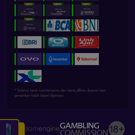
* Selama bank maintenance dan bank offline deposit dan
penarikan tidak dapat diproses