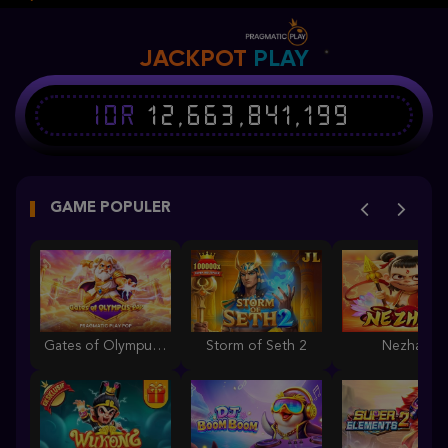
JACKPOT
PLAY
IDR
12,663,841,199
GAME POPULER
Gates of Olympus POP
Storm of Seth 2
Nezha 2