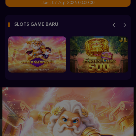
Starlight Princess™ 1000
Jum, 07-Agt-2026 00.00.00
ag****8
IDR
12,933,600.00
SLOTS GAME BARU
Gates of Olympus Super Scatter
h****4
IDR
9,804,000.00
Starlight Princess™ 1000
ag****8
IDR
9,791,000.00
Gates of Olympus Super Scatter
h****4
IDR
9,329,000.00
Mahjong Wins 3 – Black Scatter
res****s
IDR
8,386,000.00