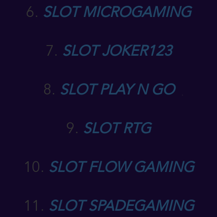
6.
SLOT MICROGAMING
7.
SLOT JOKER123
8.
SLOT PLAY N GO
9.
SLOT RTG
10.
SLOT FLOW GAMING
11.
SLOT SPADEGAMING