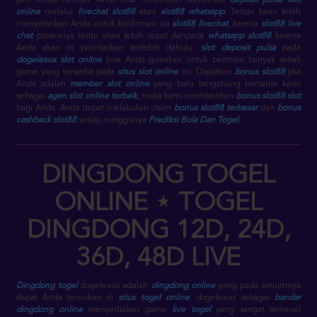
jam setiap harinya. Anda bisa melakukan konfirmasi
deposit pulsa slot
online
melalui
livechat slot88
atau
slot88 whatsapp
. Tetapi kami lebih
menyarankan Anda untuk konfirmasi via
slot88 livechat
, karena
slot88 live
chat
prosesnya tentu akan lebih cepat daripada
whatsapp slot88
karena
Anda akan di prioritaskan terlebih dahulu.
slot deposit pulsa
pada
dogelexus slot online
bisa Anda gunakan untuk bermain banyak sekali
game yang tersedia pada
situs slot online
ini. Dapatkan
bonus slot88
jika
Anda adalah
member slot online
yang baru bergabung bersama kami
sebagai
agen slot online terbaik
, maka kami memberikan
bonus slot88 slot
bagi Anda. Anda dapat melakukan claim
bonus slot88 terbesar
dan
bonus
cashback slot88
setiap minggunya
Prediksi Bola Dan Togel
.
DINGDONG TOGEL
ONLINE ⋆ TOGEL
DINGDONG 12D, 24D,
36D, 48D LIVE
Dingdong togel
dogelexus adalah
dingdong online
yang pada umumnya
dapat Anda temukan di
situs togel online
. dogelexus sebagai
bandar
dingdong online
menyediakan game
live togel
yang sangat terkenal