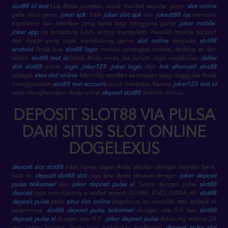
slot88 id test
bisa Anda gunakan untuk melihat seputar game
slot online
pada situs game
joker apk
. Baik
joker slot apk
dan
joker888 ios
memiliki
ekosistem dan interface yang sama bagi pengguna game
joker mobile
.
joker app
ios terkadang lebih sering mengalami masalah karena support
dari Apple yang tidak mendukung game
slot online
daripada
slot88
android
. Anda bisa
slot88 login
melalui perangkat mobile, desktop pc dan
tablet.
slot88 test id
boleh Anda minta jika belum ingin melakukan
daftar
slot slot88
untuk
login joker123
.
joker login
dari
link alternatif slot88
sebagai
situs slot online
. Memiliki standart keamanan yang tinggi jika Anda
menggunakan
slot88 test account
untuk mencoba. Karena
joker123 test id
tidak mengharuskan Anda untuk
deposit slot88
terlebih dahulu.
DEPOSIT SLOT88 VIA PULSA
DARI SITUS SLOT ONLINE
DOGELEXUS
deposit slot slot88
tidak hanya dapat Anda lakukan dengan transfer bank.
Saat ini
deposit slot88 slot
juga bisa Anda lakukan dengan
joker deposit
pulsa telkomsel
dan
joker deposit pulsa xl
. Selain dengan pulsa
slot88
deposit
juga mendukung e-wallet seperti GOPAY, OVO, DANA dll.
slot88
deposit pulsa
pada
situs slot online
dogelexus ini memiliki rate terbaik di
pasarannya.
slot88 deposit pulsa telkomsel
dengan rate 0.8 dan
slot88
deposit pulsa xl
dengan rate 0.9.
joker deposit pulsa
didukung selama 24