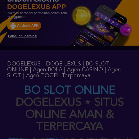
DOGELEXUS APP
Nikmati berbagai permainan dalam satu
genggaman
Android APK
Panduan instalasi
DOGELEXUS - DOGE LEXUS | BO SLOT
ONLINE | Agen BOLA | Agen CASINO | Agen
SLOT | Agen TOGEL Terpercaya
BO SLOT ONLINE
DOGELEXUS
⋆
SITUS
ONLINE AMAN &
TERPERCAYA