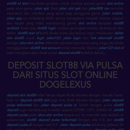
slot88 id test
bisa Anda gunakan untuk melihat seputar game
slot online
pada situs game
joker apk
. Baik
joker slot apk
dan
joker888 ios
memiliki
ekosistem dan interface yang sama bagi pengguna game
joker mobile
.
joker app
ios terkadang lebih sering mengalami masalah karena support
dari Apple yang tidak mendukung game
slot online
daripada
slot88
android
. Anda bisa
slot88 login
melalui perangkat mobile, desktop pc dan
tablet.
slot88 test id
boleh Anda minta jika belum ingin melakukan
daftar
slot slot88
untuk
login joker123
.
joker login
dari
link alternatif slot88
sebagai
situs slot online
. Memiliki standart keamanan yang tinggi jika Anda
menggunakan
slot88 test account
untuk mencoba. Karena
joker123 test id
tidak mengharuskan Anda untuk
deposit slot88
terlebih dahulu.
DEPOSIT SLOT88 VIA PULSA
DARI SITUS SLOT ONLINE
DOGELEXUS
deposit slot slot88
tidak hanya dapat Anda lakukan dengan transfer bank.
Saat ini
deposit slot88 slot
juga bisa Anda lakukan dengan
joker deposit
pulsa telkomsel
dan
joker deposit pulsa xl
. Selain dengan pulsa
slot88
deposit
juga mendukung e-wallet seperti GOPAY, OVO, DANA dll.
slot88
deposit pulsa
pada
situs slot online
dogelexus ini memiliki rate terbaik di
pasarannya.
slot88 deposit pulsa telkomsel
dengan rate 0.8 dan
slot88
deposit pulsa xl
dengan rate 0.9.
joker deposit pulsa
didukung selama 24