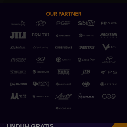
OUR PARTNER
UNDUH GRATIS