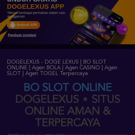
DOGELEXUS APP
Nikmati berbagai permainan dalam satu
genggaman
Android APK
Panduan instalasi
DOGELEXUS - DOGE LEXUS | BO SLOT
ONLINE | Agen BOLA | Agen CASINO | Agen
SLOT | Agen TOGEL Terpercaya
BO SLOT ONLINE
DOGELEXUS
⋆
SITUS
ONLINE AMAN &
TERPERCAYA