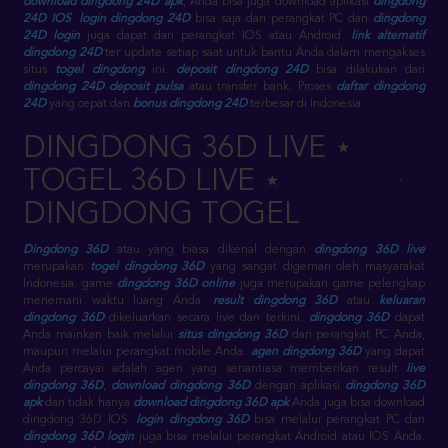
download dingdong 24D apk
, Anda bisa juga download aplikasi
dingdong
24D IOS
.
login dingdong 24D
bisa saja dari perangkat PC dan
dingdong
24D login
juga dapat dari perangkat IOS atau Android.
link alternatif
dingdong 24D
ter update setiap saat untuk bantu Anda dalam mengakses
situs
togel dingdong
ini.
deposit dingdong 24D
bisa dilakukan dari
dingdong 24D deposit pulsa
atau transfer bank. Proses
daftar dingdong
24D
yang cepat dan
bonus dingdong 24D
terbesar di Indonesia
DINGDONG 36D LIVE ⋆
TOGEL 36D LIVE ⋆
DINGDONG TOGEL
Dingdong 36D
atau yang biasa dikenal dengan
dingdong 36D live
merupakan
togel dingdong 36D
yang sangat digemari oleh masyarakat
Indonesia. game
dingdong 36D online
juga merupakan game pelengkap
menemani waktu luang Anda.
result dingdong 36D
atau
keluaran
dingdong 36D
dikeluarkan secara live dan terkini.
dingdong 36D
dapat
Anda mainkan baik melalui
situs dingdong 36D
dari perangkat PC Anda,
maupun melalui perangkat mobile Anda.
agen dingdong 36D
yang dapat
Anda percayai adalah agen yang senantiasa memberikan result
live
dingdong 36D
,
download dingdong 36D
dengan aplikasi
dingdong 36D
apk
dan tidak hanya
download dingdong 36D apk
Anda juga bisa download
dingdong 36D IOS.
login dingdong 36D
bisa melalui perangkat PC dan
dingdong 36D login
juga bisa melalui perangkat Android atau IOS Anda.