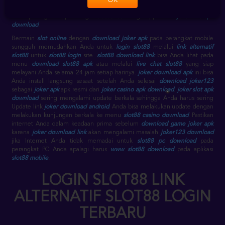
OK
Android dengan
slot88 apk
sebagai aplikasinya atau
joker download ios
untuk perangkat Apple dengan
slot88 ios
sebagai apps resmi
joker 123 apk
download
.
Bermain
slot online
dengan
download joker apk
pada perangkat mobile
sungguh memudahkan Anda untuk
login slot88
melalui
link alternatif
slot88
untuk
slot88 login
site.
slot88 download link
bisa Anda lihat pada
menu
download slot88 apk
atau melalui
live chat slot88
yang siap
melayani Anda selama 24 jam setiap harinya.
joker download apk
ini bisa
Anda install langsung sesaat setelah Anda selesai
download joker123
sebagai
joker apk
apk resmi dari
joker casino apk download
.
joker slot apk
download
sering mengalami update berkala sehingga Anda harus sering
Update link
joker download android
. Anda bisa melakukan update dengan
melakukan kunjungan berkala ke menu
slot88 casino download
. Pastikan
internet Anda dalam keadaan prima sebelum
download game joker apk
karena
joker download link
akan mengalami masalah
joker123 download
jika Internet Anda tidak memadai untuk
slot88 pc download
pada
perangkat PC Anda apalagi harus
www slot88 download
pada aplikasi
slot88 mobile
.
LOGIN SLOT88 LINK
ALTERNATIF SLOT88 LOGIN
TERBARU