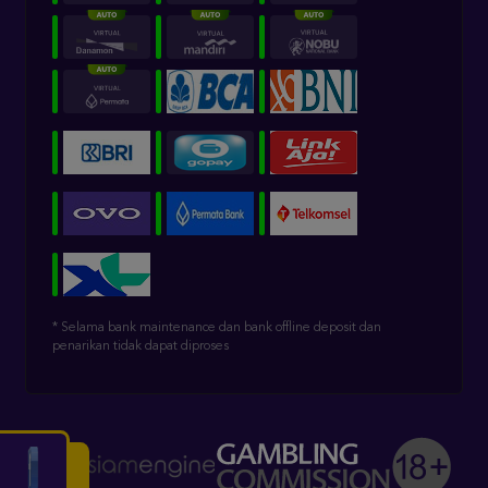
* Selama bank maintenance dan bank offline deposit dan
penarikan tidak dapat diproses