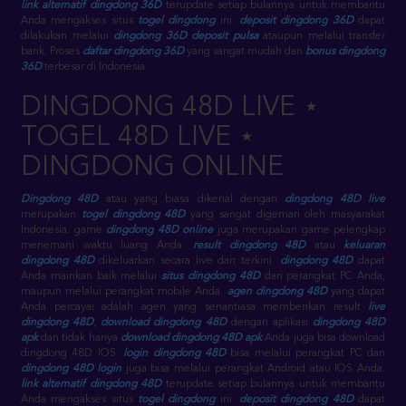
link alternatif dingdong 36D
terupdate setiap bulannya untuk membantu
Anda mengakses situs
togel dingdong
ini.
deposit dingdong 36D
dapat
dilakukan melalui
dingdong 36D deposit pulsa
ataupun melalui transfer
bank. Proses
daftar dingdong 36D
yang sangat mudah dan
bonus dingdong
36D
terbesar di Indonesia
DINGDONG 48D LIVE ⋆
TOGEL 48D LIVE ⋆
DINGDONG ONLINE
Dingdong 48D
atau yang biasa dikenal dengan
dingdong 48D live
merupakan
togel dingdong 48D
yang sangat digemari oleh masyarakat
Indonesia. game
dingdong 48D online
juga merupakan game pelengkap
menemani waktu luang Anda.
result dingdong 48D
atau
keluaran
dingdong 48D
dikeluarkan secara live dan terkini.
dingdong 48D
dapat
Anda mainkan baik melalui
situs dingdong 48D
dari perangkat PC Anda,
maupun melalui perangkat mobile Anda.
agen dingdong 48D
yang dapat
Anda percayai adalah agen yang senantiasa memberikan result
live
dingdong 48D
,
download dingdong 48D
dengan aplikasi
dingdong 48D
apk
dan tidak hanya
download dingdong 48D apk
Anda juga bisa download
dingdong 48D IOS.
login dingdong 48D
bisa melalui perangkat PC dan
dingdong 48D login
juga bisa melalui perangkat Android atau IOS Anda.
link alternatif dingdong 48D
terupdate setiap bulannya untuk membantu
Anda mengakses situs
togel dingdong
ini.
deposit dingdong 48D
dapat