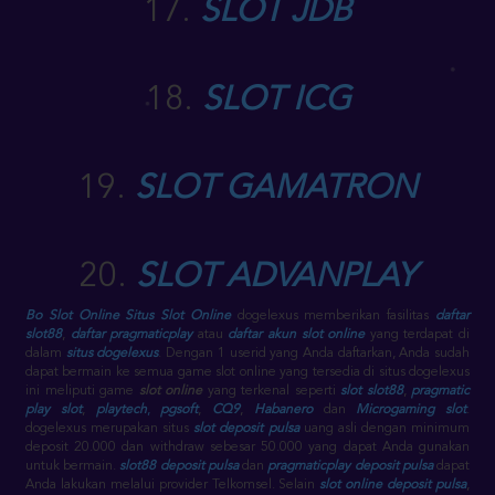
17.
SLOT JDB
18.
SLOT ICG
19.
SLOT GAMATRON
20.
SLOT ADVANPLAY
Bo Slot Online
Situs Slot Online
dogelexus memberikan fasilitas
daftar
slot88
,
daftar pragmaticplay
atau
daftar akun slot online
yang terdapat di
dalam
situs dogelexus
. Dengan 1 userid yang Anda daftarkan, Anda sudah
dapat bermain ke semua game slot online yang tersedia di situs dogelexus
ini meliputi game
slot online
yang terkenal seperti
slot slot88
,
pragmatic
play slot
,
playtech
,
pgsoft
,
CQ9
,
Habanero
dan
Microgaming slot
.
dogelexus merupakan situs
slot deposit pulsa
uang asli dengan minimum
deposit 20.000 dan withdraw sebesar 50.000 yang dapat Anda gunakan
untuk bermain.
slot88 deposit pulsa
dan
pragmaticplay deposit pulsa
dapat
Anda lakukan melalui provider Telkomsel. Selain
slot online deposit pulsa
,