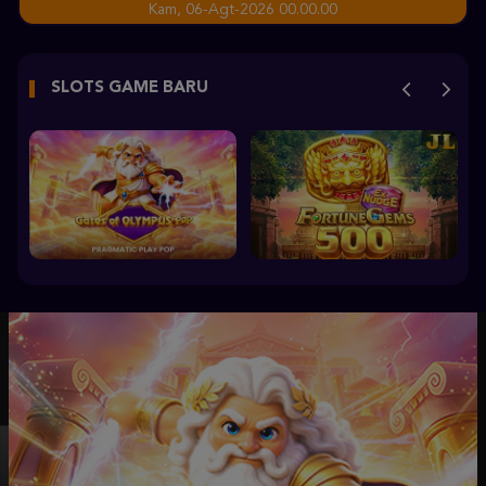
Sweet Bonanza 2500
Kam, 06-Agt-2026 00.00.00
m***3
IDR
5,298,200.00
SLOTS GAME BARU
Gates of Olympus 1000
lu****7
IDR
4,863,400.00
Sweet Bonanza 2500
m***3
IDR
4,199,670.00
Mahjong Wins 3 – Black Scatter
p****3
IDR
4,106,000.00
Sweet Bonanza 2500
m***3
IDR
4,031,800.00