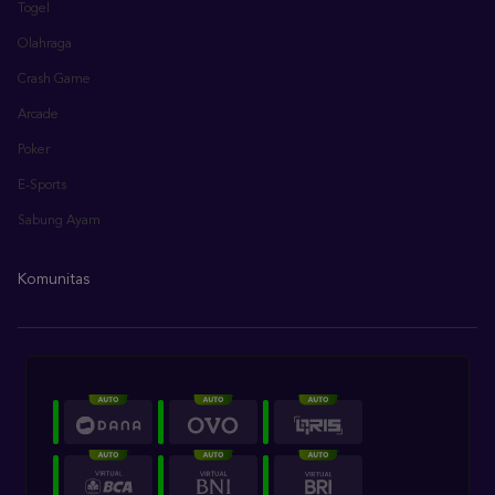
Togel
Olahraga
Crash Game
Arcade
Poker
E-Sports
Sabung Ayam
Komunitas