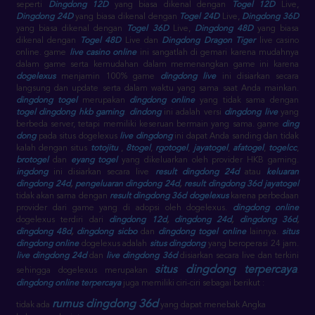
seperti
Dingdong 12D
yang biasa dikenal dengan
Togel 12D
Live,
Dingdong 24D
yang biasa dikenal dengan
Togel 24D
Live,
Dingdong 36D
yang biasa dikenal dengan
Togel 36D
Live,
Dingdong 48D
yang biasa
dikenal dengan
Togel 48D
Live dan
Dingdong Dragon Tiger
live casino
online. game
live casino online
ini sangatlah di gemari karena mudahnya
dalam game serta kemudahan dalam memenangkan game ini karena
dogelexus
menjamin 100% game
dingdong live
ini disiarkan secara
langsung dan update serta dalam waktu yang sama saat Anda mainkan.
dingdong togel
merupakan
dingdong online
yang tidak sama dengan
togel dingdong
hkb gaming
.
dindong
ini adalah versi
dingdong live
yang
berbeda server, tetapi memiliki keseruan bermain yang sama. game
ding
dong
pada situs dogelexus
live dingdong
ini dapat Anda sanding dan tidak
kalah dengan situs
totojitu
,
8togel
,
rgotogel
,
jayatogel
,
afatogel
,
togelcc
,
brotogel
dan
eyang togel
yang dikeluarkan oleh provider HKB gaming.
ingdong
ini disiarkan secara live
result dingdong 24d
atau
keluaran
dingdong 24d
,
pengeluaran dingdong 24d
,
result dingdong 36d jayatogel
tidak akan sama dengan
result dingdong 36d dogelexus
karena perbedaan
provider dari game yang di adopsi oleh dogelexus.
dingdong online
dogelexus terdiri dari
dingdong 12d
,
dingdong 24d
,
dingdong 36d
,
dingdong 48d
,
dingdong sicbo
dan
dingdong togel online
lainnya.
situs
dingdong online
dogelexus adalah
situs dingdong
yang beroperasi 24 jam.
live dingdong 24d
dan
live dingdong 36d
disiarkan secara live dan terkini
situs dingdong terpercaya
sehingga dogelexus merupakan
.
dingdong online terpercaya
juga memiliki ciri-ciri sebagai berikut :
rumus dingdong 36d
tidak ada
yang dapat menebak Angka