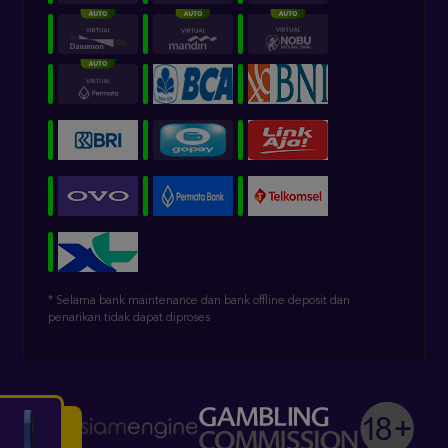
* Selama bank maintenance dan bank offline deposit dan
penarikan tidak dapat diproses