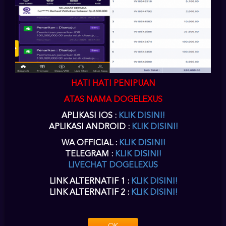
joker123
.
slot88 daftar
akun slot online
dengan proses yang cepat dapat
Anda terima sesaat setelah
daftar joker777
selesai Anda isikan datanya
dengan lengkap.
slot88 daftar
hanya membutuhkan waktu beberapa menit
untuk pengisian form
daftar joker888
disitus
joker 123
atau
slot88
sebagai
joker game
terpercaya.
slot88 online
,
joker888
,
joker123
,
jokergaming
,
joker1788
,
joker8868
,
joker777
,
joker688
sebagai alternatif
joker slot
pada
situs dogelexus
joker gaming
.
DOWNLOAD SLOT88 APK
HATI HATI PENIPUAN
SLOT SLOT88 LOGIN VERSI
ATAS NAMA DOGELEXUS
TERBARU
APLIKASI IOS :
KLIK DISINI!
APLIKASI ANDROID :
KLIK DISINI!
joker download
Setelah Anda melakukan
pendaftaran akun slot88
di
dogelexus, maka selanjutnya Anda dapat melakukan
download slot88
apk,
WA OFFICIAL :
KLIK DISINI!
aplikasi
slot88 apk
android dogelexus ini mendukung Anda dalam bermain
TELEGRAM :
KLIK DISINI!
melalui perangkat mobile smartphone Anda. Baik melalui PC atau mobile
LIVECHAT DOGELEXUS
dimana saja dan kapan saja dapat Anda mainkan semua game yang ada di
slot dogelexus ini.
slot88 download
dapat Anda
download aplikasi joker
LINK ALTERNATIF 1 :
KLIK DISINI!
123
melalui Android dan IOS.
slot88 download apk
bisa langsung diinstal
setelah Anda
download aplikasi slot88
nya.
download joker 123
lebih baik
LINK ALTERNATIF 2 :
KLIK DISINI!
segera Anda download setelah
daftar akun slot88
sehingga lebih
memudahkan Anda untuk
login slot88
.
download slot88
ini terletak pada
menu daftar
slot88 apk download
yang ada pada kanan menu utama pada
situs
dogelexus slot online
ini.
slot88 android download
untuk perangkat