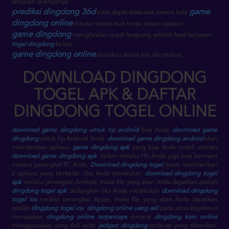
keluaran selanjutnya.
prediksi dingdong 36d
game
tidak dapat dilakukan karena bola
dingdong online
diputar secara acak tanpa tipuan apapun.
game dingdong
menghasilan result langsung setelah hasil keluaran
togel dingdong
keluar.
game dingdong online
disiarkan secara live dan terkini.
DOWNLOAD DINGDONG
TOGEL APK & DAFTAR
DINGDONG TOGEL ONLINE
download game dingdong untuk hp android
bisa Anda
download game
dingdong
untuk hp Android Anda.
download game dingdong android
akan
memberikan aplikasi
game dingdong apk
yang bisa Anda install setelah
download game dingdong apk
. Selain melalui HP, Anda juga bisa bermain
melalui perangkat PC Anda.
Download dingdong togel
dapat memberikan
2 aplikasi yang berbeda. Jika Anda melakukan
download dingdong togel
apk
melalui perangkat Android, maka file yang akan Anda dapatkan adalah
dingdong togel apk
. sedangkan jika Anda melakukan
download dingdong
togel ios
melalui perangkat Apple, maka file yang akan Anda dapatkan
adalah
dingdong togel ios
.
dingdong online uang asli
pada situs dogelexus
merupakan
dingdong online terpercaya
dimana
dingdong koin online
menggunakan uang Asli serta
jackpot dingdong
terbesar yang diberikan.