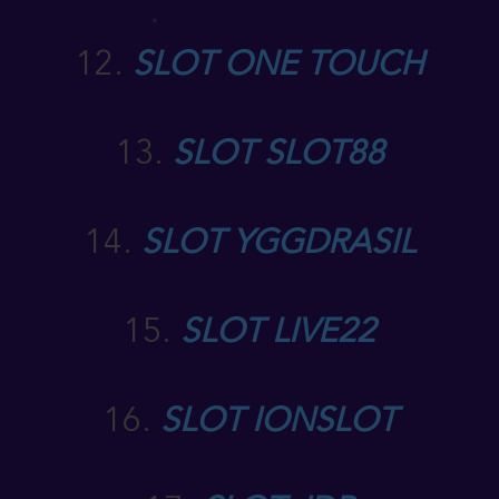
12.
SLOT ONE TOUCH
13.
SLOT SLOT88
14.
SLOT YGGDRASIL
15.
SLOT LIVE22
16.
SLOT IONSLOT