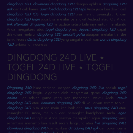
dingdong 12D
,
download dingdong 12D
dengan aplikasi
dingdong 12D
apk
dan tidak hanya
download dingdong 12D apk
Anda juga bisa download
dingdong 12D IOS
.
login dingdong 12D
bisa melalui perangkat PC dan
dingdong 12D login
juga bisa melalui perangkat Android atau IOS Anda.
link alternatif dingdong 12D
terupdate setiap bulannya untuk membantu
Anda mengakses situs
togel dingdong
ini.
deposit dingdong 12D
dapat
dilakukan melalui
dingdong 12D deposit pulsa
ataupun melalui transfer
bank. Proses
daftar dingdong 12D
yang sangat mudah dan
bonus dingdong
12D
terbesar di Indonesia
DINGDONG 24D LIVE ⋆
TOGEL 24D LIVE ⋆ TOGEL
DINGDONG
Dingdong 24D
biasa terkenal dengan
dingdong 24D live
adalah
togel
dingdong 24D
begitu digemari oleh masyarakat. game
dingdong 24D
online
juga adalah game yang siap menemani waktu Anda.
result
dingdong 24D
atau
keluaran dingdong 24D
di keluarkan secara terkini.
dingdong 24D
bisa Anda main kan baik dari
situs dingdong 24D
atau
perangkat PC Anda, maupun dari perangkat handphone Anda.
agen
dingdong 24D
yang bisa Anda percaya merupakan agen
dingdong
yang
senantiasa menampilkan result secara langsung atau
live dingdong 24D
,
download dingdong 24D
dari aplikasi
dingdong 24D apk
dan bukan cuma