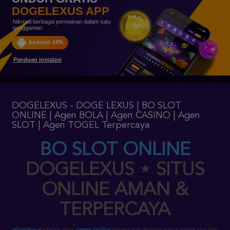
DOGELEXUS APP
Nikmati berbagai permainan dalam satu
genggaman
Android APK
Panduan instalasi
DOGELEXUS - DOGE LEXUS | BO SLOT
ONLINE | Agen BOLA | Agen CASINO | Agen
SLOT | Agen TOGEL Terpercaya
BO SLOT ONLINE
DOGELEXUS
⋆
SITUS
ONLINE AMAN &
TERPERCAYA