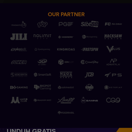
OUR PARTNER
UNDUH GRATIS