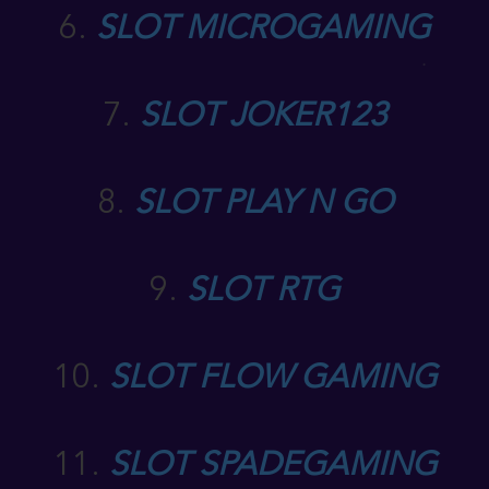
6.
SLOT MICROGAMING
7.
SLOT JOKER123
8.
SLOT PLAY N GO
9.
SLOT RTG
10.
SLOT FLOW GAMING
11.
SLOT SPADEGAMING