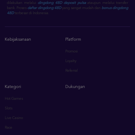
dilakukan melalui
dingdong 48D deposit pulsa
ataupun melalui transfer
bank. Proses
daftar dingdong 48D
yang sangat mudah dan
bonus dingdong
48D
terbesar di Indonesia.
Kebijaksanaan
Platform
Promosi
Loyalty
Referral
Kategori
Dukungan
Hot Games
Slots
Live Casino
Race