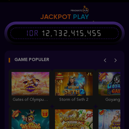
JACKPOT
PLAY
IDR
12,732,415,455
GAME POPULER
Gates of Olympus POP
Storm of Seth 2
Goyang Gai