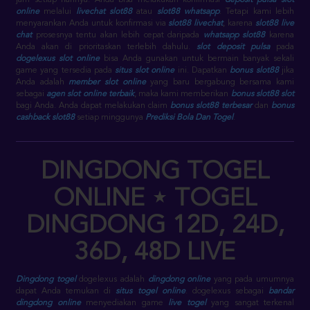
jam setiap harinya. Anda bisa melakukan konfirmasi
deposit pulsa slot
online
melalui
livechat slot88
atau
slot88 whatsapp
. Tetapi kami lebih
menyarankan Anda untuk konfirmasi via
slot88 livechat
, karena
slot88 live
chat
prosesnya tentu akan lebih cepat daripada
whatsapp slot88
karena
Anda akan di prioritaskan terlebih dahulu.
slot deposit pulsa
pada
dogelexus slot online
bisa Anda gunakan untuk bermain banyak sekali
game yang tersedia pada
situs slot online
ini. Dapatkan
bonus slot88
jika
Anda adalah
member slot online
yang baru bergabung bersama kami
sebagai
agen slot online terbaik
, maka kami memberikan
bonus slot88 slot
bagi Anda. Anda dapat melakukan claim
bonus slot88 terbesar
dan
bonus
cashback slot88
setiap minggunya
Prediksi Bola Dan Togel
.
DINGDONG TOGEL
ONLINE ⋆ TOGEL
DINGDONG 12D, 24D,
36D, 48D LIVE
Dingdong togel
dogelexus adalah
dingdong online
yang pada umumnya
dapat Anda temukan di
situs togel online
. dogelexus sebagai
bandar
dingdong online
menyediakan game
live togel
yang sangat terkenal