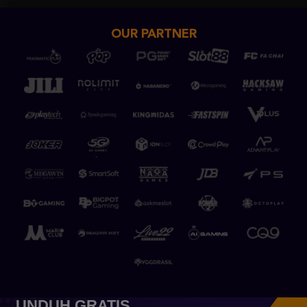
OUR PARTNER
UNDUH GRATIS