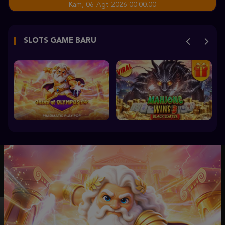
Mahjong Wins 3 – Black Scatter
Kam, 06-Agt-2026 00.00.00
p****3
IDR
4,106,000.00
SLOTS GAME BARU
Sweet Bonanza 2500
m***3
IDR
4,031,800.00
Mahjong Wins 3 – Black Scatter
p****3
IDR
3,825,000.00
Gates of Olympus 1000
gond****n
IDR
3,749,240.00
Mahjong Wins 3 – Black Scatter
co****6
IDR
2,749,000.00