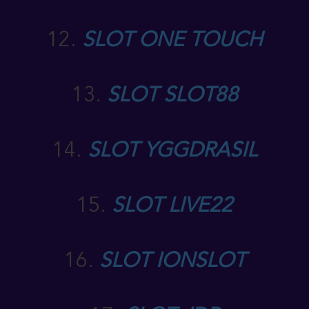
12.
SLOT ONE TOUCH
13.
SLOT SLOT88
14.
SLOT YGGDRASIL
15.
SLOT LIVE22
16.
SLOT IONSLOT