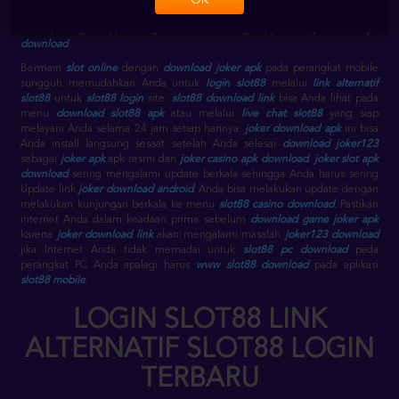
OK
Android dengan
slot88 apk
sebagai aplikasinya atau
joker download ios
untuk perangkat Apple dengan
slot88 ios
sebagai apps resmi
joker 123 apk
download
.
Bermain
slot online
dengan
download joker apk
pada perangkat mobile
sungguh memudahkan Anda untuk
login slot88
melalui
link alternatif
slot88
untuk
slot88 login
site.
slot88 download link
bisa Anda lihat pada
menu
download slot88 apk
atau melalui
live chat slot88
yang siap
melayani Anda selama 24 jam setiap harinya.
joker download apk
ini bisa
Anda install langsung sesaat setelah Anda selesai
download joker123
sebagai
joker apk
apk resmi dari
joker casino apk download
.
joker slot apk
download
sering mengalami update berkala sehingga Anda harus sering
Update link
joker download android
. Anda bisa melakukan update dengan
melakukan kunjungan berkala ke menu
slot88 casino download
. Pastikan
internet Anda dalam keadaan prima sebelum
download game joker apk
karena
joker download link
akan mengalami masalah
joker123 download
jika Internet Anda tidak memadai untuk
slot88 pc download
pada
perangkat PC Anda apalagi harus
www slot88 download
pada aplikasi
slot88 mobile
.
LOGIN SLOT88 LINK
ALTERNATIF SLOT88 LOGIN
TERBARU