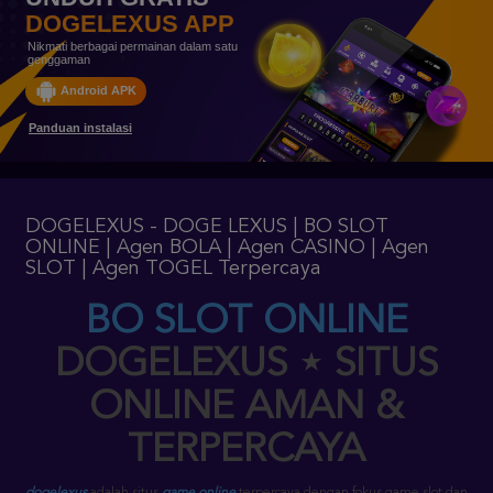
DOGELEXUS APP
Nikmati berbagai permainan dalam satu
genggaman
Android APK
Panduan instalasi
DOGELEXUS - DOGE LEXUS | BO SLOT
ONLINE | Agen BOLA | Agen CASINO | Agen
SLOT | Agen TOGEL Terpercaya
BO SLOT ONLINE
DOGELEXUS
⋆
SITUS
ONLINE AMAN &
TERPERCAYA