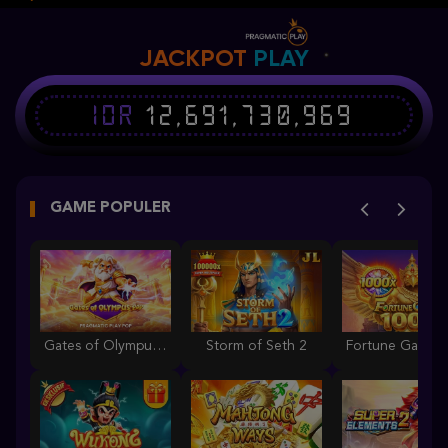
JACKPOT
PLAY
IDR
12,691,730,969
GAME POPULER
Gates of Olympus POP
Storm of Seth 2