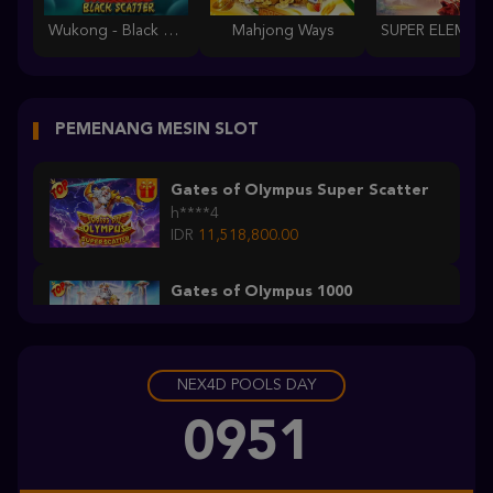
Wukong - Black Scatter
Mahjong Ways
PEMENANG MESIN SLOT
Gates of Olympus Super Scatter
h****4
IDR
11,518,800.00
Gates of Olympus 1000
b****t
IDR
7,440,000.00
NEX4D POOLS DAY
Gates of Olympus Super Scatter
p****3
0951
IDR
6,006,000.00