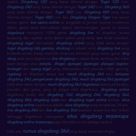
seperti
Dingdong 12D
yang biasa dikenal dengan
Togel 12D
Live,
Dingdong 24D
yang biasa dikenal dengan
Togel 24D
Live,
Dingdong 36D
yang biasa dikenal dengan
Togel 36D
Live,
Dingdong 48D
yang biasa
dikenal dengan
Togel 48D
Live dan
Dingdong Dragon Tiger
live casino
online. game
live casino online
ini sangatlah di gemari karena mudahnya
dalam game serta kemudahan dalam memenangkan game ini karena
dogelexus
menjamin 100% game
dingdong live
ini disiarkan secara
langsung dan update serta dalam waktu yang sama saat Anda mainkan.
dingdong togel
merupakan
dingdong online
yang tidak sama dengan
togel dingdong
hkb gaming
.
dindong
ini adalah versi
dingdong live
yang
berbeda server, tetapi memiliki keseruan bermain yang sama. game
ding
dong
pada situs dogelexus
live dingdong
ini dapat Anda sanding dan tidak
kalah dengan situs
totojitu
,
8togel
,
rgotogel
,
jayatogel
,
afatogel
,
togelcc
,
brotogel
dan
eyang togel
yang dikeluarkan oleh provider HKB gaming.
ingdong
ini disiarkan secara live
result dingdong 24d
atau
keluaran
dingdong 24d
,
pengeluaran dingdong 24d
,
result dingdong 36d jayatogel
tidak akan sama dengan
result dingdong 36d dogelexus
karena perbedaan
provider dari game yang di adopsi oleh dogelexus.
dingdong online
dogelexus terdiri dari
dingdong 12d
,
dingdong 24d
,
dingdong 36d
,
dingdong 48d
,
dingdong sicbo
dan
dingdong togel online
lainnya.
situs
dingdong online
dogelexus adalah
situs dingdong
yang beroperasi 24 jam.
live dingdong 24d
dan
live dingdong 36d
disiarkan secara live dan terkini
situs dingdong terpercaya
sehingga dogelexus merupakan
.
dingdong online terpercaya
juga memiliki ciri-ciri sebagai berikut :
rumus dingdong 36d
tidak ada
yang dapat menebak Angka