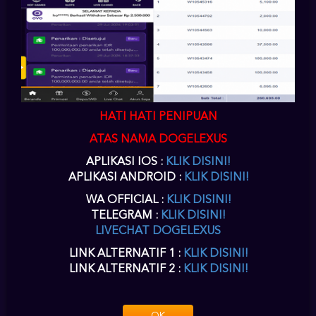
joker123
.
slot88 daftar
akun slot online
dengan proses yang cepat dapat
Anda terima sesaat setelah
daftar joker777
selesai Anda isikan datanya
dengan lengkap.
slot88 daftar
hanya membutuhkan waktu beberapa menit
untuk pengisian form
daftar joker888
disitus
joker 123
atau
slot88
sebagai
joker game
terpercaya.
slot88 online
,
joker888
,
joker123
,
jokergaming
,
joker1788
,
joker8868
,
joker777
,
joker688
sebagai alternatif
joker slot
pada
situs dogelexus
joker gaming
.
DOWNLOAD SLOT88 APK
HATI HATI PENIPUAN
SLOT SLOT88 LOGIN VERSI
ATAS NAMA DOGELEXUS
TERBARU
APLIKASI IOS :
KLIK DISINI!
APLIKASI ANDROID :
KLIK DISINI!
joker download
Setelah Anda melakukan
pendaftaran akun slot88
di
dogelexus, maka selanjutnya Anda dapat melakukan
download slot88
apk,
WA OFFICIAL :
KLIK DISINI!
aplikasi
slot88 apk
android dogelexus ini mendukung Anda dalam bermain
TELEGRAM :
KLIK DISINI!
melalui perangkat mobile smartphone Anda. Baik melalui PC atau mobile
LIVECHAT DOGELEXUS
dimana saja dan kapan saja dapat Anda mainkan semua game yang ada di
slot dogelexus ini.
slot88 download
dapat Anda
download aplikasi joker
LINK ALTERNATIF 1 :
KLIK DISINI!
123
melalui Android dan IOS.
slot88 download apk
bisa langsung diinstal
setelah Anda
download aplikasi slot88
nya.
download joker 123
lebih baik
LINK ALTERNATIF 2 :
KLIK DISINI!
segera Anda download setelah
daftar akun slot88
sehingga lebih
memudahkan Anda untuk
login slot88
.
download slot88
ini terletak pada
menu daftar
slot88 apk download
yang ada pada kanan menu utama pada
situs
dogelexus slot online
ini.
slot88 android download
untuk perangkat