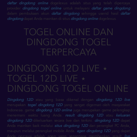
daftar dingdong online
dogelexus adalah situs yang telah dipercaya
provider
dingdong togel online
untuk melayani
daftar game dingdong
dalam pembukaan akun
daftar dingdong
sehingga userid hasil
daftar
dingdong
dapat Anda mainkan di situs
dingdong online
dogelexus.
TOGEL ONLINE DAN
DINGDONG TOGEL
TERPERCAYA
DINGDONG 12D LIVE ⋆
TOGEL 12D LIVE ⋆
DINGDONG TOGEL ONLINE
Dingdong 12D
atau yang biasa dikenal dengan
dingdong 12D live
merupakan
togel dingdong 12D
yang sangat digemari oleh masyarakat
Indonesia. game
dingdong 12D online
juga merupakan game pelengkap
menemani waktu luang Anda.
result dingdong 12D
atau
keluaran
dingdong 12D
dikeluarkan secara live dan terkini.
dingdong 12D
dapat
Anda mainkan baik melalui
situs dingdong 12D
dari perangkat PC Anda,
maupun melalui perangkat mobile Anda.
agen dingdong 12D
yang dapat
Anda percayai adalah agen yang senantiasa memberikan result
live