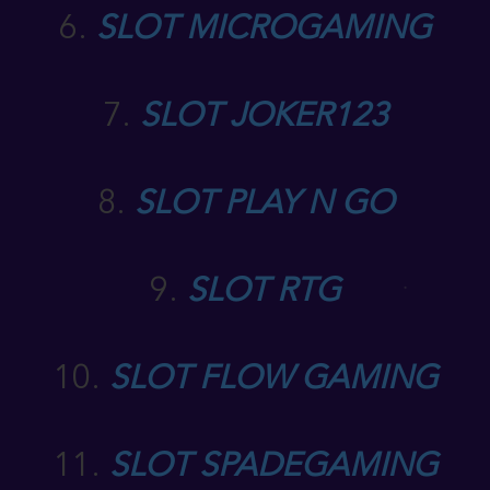
6.
SLOT MICROGAMING
7.
SLOT JOKER123
8.
SLOT PLAY N GO
9.
SLOT RTG
10.
SLOT FLOW GAMING
11.
SLOT SPADEGAMING