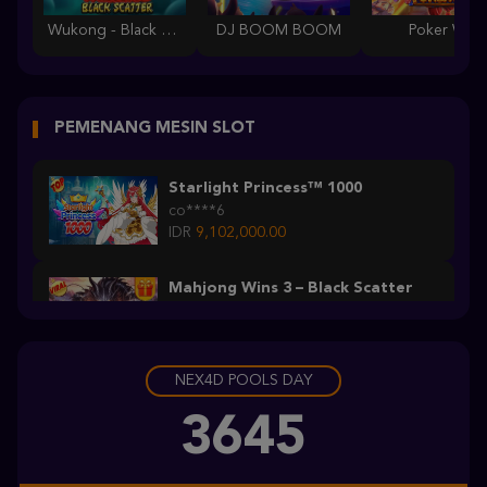
Wukong - Black Scatter
DJ BOOM BOOM
Poker Win
PEMENANG MESIN SLOT
Starlight Princess™ 1000
co****6
IDR
9,102,000.00
Mahjong Wins 3 – Black Scatter
p****3
IDR
8,059,000.00
NEX4D POOLS DAY
Mahjong Wins 3 – Black Scatter
p****3
3645
IDR
4,106,000.00