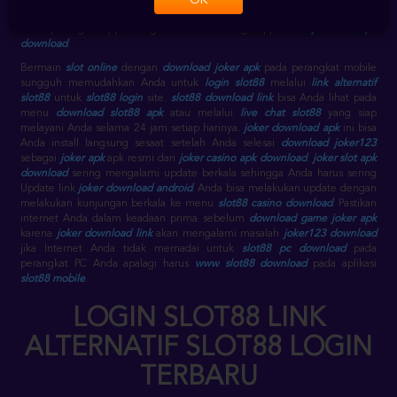
OK
Android dengan
slot88 apk
sebagai aplikasinya atau
joker download ios
untuk perangkat Apple dengan
slot88 ios
sebagai apps resmi
joker 123 apk
download
.
Bermain
slot online
dengan
download joker apk
pada perangkat mobile
sungguh memudahkan Anda untuk
login slot88
melalui
link alternatif
slot88
untuk
slot88 login
site.
slot88 download link
bisa Anda lihat pada
menu
download slot88 apk
atau melalui
live chat slot88
yang siap
melayani Anda selama 24 jam setiap harinya.
joker download apk
ini bisa
Anda install langsung sesaat setelah Anda selesai
download joker123
sebagai
joker apk
apk resmi dari
joker casino apk download
.
joker slot apk
download
sering mengalami update berkala sehingga Anda harus sering
Update link
joker download android
. Anda bisa melakukan update dengan
melakukan kunjungan berkala ke menu
slot88 casino download
. Pastikan
internet Anda dalam keadaan prima sebelum
download game joker apk
karena
joker download link
akan mengalami masalah
joker123 download
jika Internet Anda tidak memadai untuk
slot88 pc download
pada
perangkat PC Anda apalagi harus
www slot88 download
pada aplikasi
slot88 mobile
.
LOGIN SLOT88 LINK
ALTERNATIF SLOT88 LOGIN
TERBARU