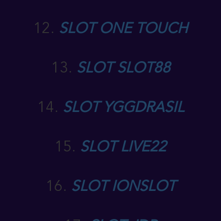
12.
SLOT ONE TOUCH
13.
SLOT SLOT88
14.
SLOT YGGDRASIL
15.
SLOT LIVE22
16.
SLOT IONSLOT