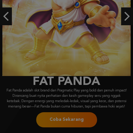
Gates of Olympus Super Scatter
bomb****5
IDR
2,665,400.00
Previous
Ne
Mahjong Wins 3 – Black Scatter
p****3
IDR
2,527,000.00
FAT PANDA
Fat Panda adalah slot brand dari Pragmatic Play yang bold dan penuh impact!
Dirancang buat nyita perhatian dan kasih gameplay seru yang nggak
ketebak. Dengan energi yang meledak-ledak, visual yang kece, dan potensi
menang besar—Fat Panda bukan cuma hiburan, tapi pembawa hoki sejati!
Coba Sekarang