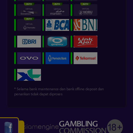
* Selama bank maintenance dan bank offline deposit dan
penarikan tidak dapat diproses