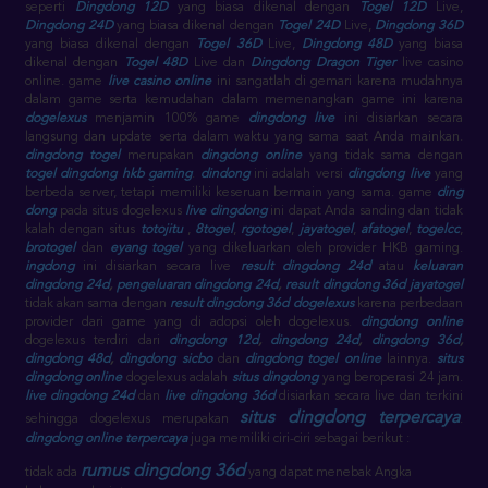
seperti
Dingdong 12D
yang biasa dikenal dengan
Togel 12D
Live,
Dingdong 24D
yang biasa dikenal dengan
Togel 24D
Live,
Dingdong 36D
yang biasa dikenal dengan
Togel 36D
Live,
Dingdong 48D
yang biasa
dikenal dengan
Togel 48D
Live dan
Dingdong Dragon Tiger
live casino
online. game
live casino online
ini sangatlah di gemari karena mudahnya
dalam game serta kemudahan dalam memenangkan game ini karena
dogelexus
menjamin 100% game
dingdong live
ini disiarkan secara
langsung dan update serta dalam waktu yang sama saat Anda mainkan.
dingdong togel
merupakan
dingdong online
yang tidak sama dengan
togel dingdong
hkb gaming
.
dindong
ini adalah versi
dingdong live
yang
berbeda server, tetapi memiliki keseruan bermain yang sama. game
ding
dong
pada situs dogelexus
live dingdong
ini dapat Anda sanding dan tidak
kalah dengan situs
totojitu
,
8togel
,
rgotogel
,
jayatogel
,
afatogel
,
togelcc
,
brotogel
dan
eyang togel
yang dikeluarkan oleh provider HKB gaming.
ingdong
ini disiarkan secara live
result dingdong 24d
atau
keluaran
dingdong 24d
,
pengeluaran dingdong 24d
,
result dingdong 36d jayatogel
tidak akan sama dengan
result dingdong 36d dogelexus
karena perbedaan
provider dari game yang di adopsi oleh dogelexus.
dingdong online
dogelexus terdiri dari
dingdong 12d
,
dingdong 24d
,
dingdong 36d
,
dingdong 48d
,
dingdong sicbo
dan
dingdong togel online
lainnya.
situs
dingdong online
dogelexus adalah
situs dingdong
yang beroperasi 24 jam.
live dingdong 24d
dan
live dingdong 36d
disiarkan secara live dan terkini
situs dingdong terpercaya
sehingga dogelexus merupakan
.
dingdong online terpercaya
juga memiliki ciri-ciri sebagai berikut :
rumus dingdong 36d
tidak ada
yang dapat menebak Angka