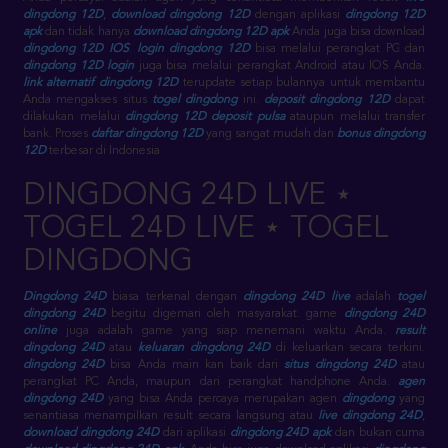
dingdong 12D
,
download dingdong 12D
dengan aplikasi
dingdong 12D
apk
dan tidak hanya
download dingdong 12D apk
Anda juga bisa download
dingdong 12D IOS
.
login dingdong 12D
bisa melalui perangkat PC dan
dingdong 12D login
juga bisa melalui perangkat Android atau IOS Anda.
link alternatif dingdong 12D
terupdate setiap bulannya untuk membantu
Anda mengakses situs
togel dingdong
ini.
deposit dingdong 12D
dapat
dilakukan melalui
dingdong 12D deposit pulsa
ataupun melalui transfer
bank. Proses
daftar dingdong 12D
yang sangat mudah dan
bonus dingdong
12D
terbesar di Indonesia
DINGDONG 24D LIVE ⋆
TOGEL 24D LIVE ⋆ TOGEL
DINGDONG
Dingdong 24D
biasa terkenal dengan
dingdong 24D live
adalah
togel
dingdong 24D
begitu digemari oleh masyarakat. game
dingdong 24D
online
juga adalah game yang siap menemani waktu Anda.
result
dingdong 24D
atau
keluaran dingdong 24D
di keluarkan secara terkini.
dingdong 24D
bisa Anda main kan baik dari
situs dingdong 24D
atau
perangkat PC Anda, maupun dari perangkat handphone Anda.
agen
dingdong 24D
yang bisa Anda percaya merupakan agen
dingdong
yang
senantiasa menampilkan result secara langsung atau
live dingdong 24D
,
download dingdong 24D
dari aplikasi
dingdong 24D apk
dan bukan cuma