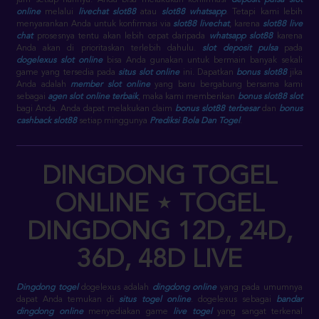
jam setiap harinya. Anda bisa melakukan konfirmasi
deposit pulsa slot
online
melalui
livechat slot88
atau
slot88 whatsapp
. Tetapi kami lebih
menyarankan Anda untuk konfirmasi via
slot88 livechat
, karena
slot88 live
chat
prosesnya tentu akan lebih cepat daripada
whatsapp slot88
karena
Anda akan di prioritaskan terlebih dahulu.
slot deposit pulsa
pada
dogelexus slot online
bisa Anda gunakan untuk bermain banyak sekali
game yang tersedia pada
situs slot online
ini. Dapatkan
bonus slot88
jika
Anda adalah
member slot online
yang baru bergabung bersama kami
sebagai
agen slot online terbaik
, maka kami memberikan
bonus slot88 slot
bagi Anda. Anda dapat melakukan claim
bonus slot88 terbesar
dan
bonus
cashback slot88
setiap minggunya
Prediksi Bola Dan Togel
.
DINGDONG TOGEL
ONLINE ⋆ TOGEL
DINGDONG 12D, 24D,
36D, 48D LIVE
Dingdong togel
dogelexus adalah
dingdong online
yang pada umumnya
dapat Anda temukan di
situs togel online
. dogelexus sebagai
bandar
dingdong online
menyediakan game
live togel
yang sangat terkenal