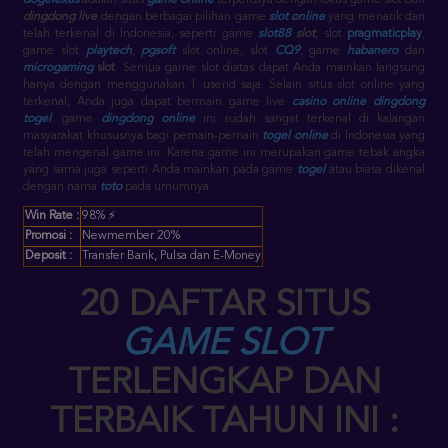
dogelexus
adalah situs
game online
terpercaya dengan fokus game slot dan
dingdong live
dengan berbagai pilihan game
slot online
yang menarik dan
telah terkenal di Indonesia, seperti game
slot88
slot
, slot
pragmaticplay
,
game slot
playtech
,
pgsoft
slot online
, slot
CQ9
, game
habanero
dan
microgaming
slot
. Semua game slot diatas dapat Anda mainkan langsung
hanya dengan menggunakan 1 userid saja.
Selain situs slot online yang
terkenal, Anda juga dapat bermain game live
casino online
dingdong
togel
. game
dingdong online
ini sudah sangat terkenal di kalangan
masyarakat khususnya bagi pemain-pemain
togel online
di Indonesia yang
telah mengenal game ini. Karena game ini merupakan game tebak angka
yang sama juga seperti Anda mainkan pada game
togel
atau biasa dikenal
dengan nama
toto
pada umumnya.
Win Rate :
98% ⚡
Promosi :
Newmember 20%
Deposit :
Transfer Bank, Pulsa dan E-Money
20 DAFTAR SITUS
GAME SLOT
TERLENGKAP DAN
TERBAIK TAHUN INI :