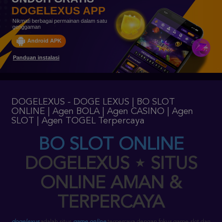
DOGELEXUS APP
Nikmati berbagai permainan dalam satu
genggaman
Android APK
Panduan instalasi
DOGELEXUS - DOGE LEXUS | BO SLOT
ONLINE | Agen BOLA | Agen CASINO | Agen
SLOT | Agen TOGEL Terpercaya
BO SLOT ONLINE
DOGELEXUS
⋆
SITUS
ONLINE AMAN &
TERPERCAYA