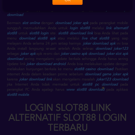
OK
Android dengan
slot88 apk
sebagai aplikasinya atau
joker download ios
untuk perangkat Apple dengan
slot88 ios
sebagai apps resmi
joker 123 apk
download
.
Bermain
slot online
dengan
download joker apk
pada perangkat mobile
sungguh memudahkan Anda untuk
login slot88
melalui
link alternatif
slot88
untuk
slot88 login
site.
slot88 download link
bisa Anda lihat pada
menu
download slot88 apk
atau melalui
live chat slot88
yang siap
melayani Anda selama 24 jam setiap harinya.
joker download apk
ini bisa
Anda install langsung sesaat setelah Anda selesai
download joker123
sebagai
joker apk
apk resmi dari
joker casino apk download
.
joker slot apk
download
sering mengalami update berkala sehingga Anda harus sering
Update link
joker download android
. Anda bisa melakukan update dengan
melakukan kunjungan berkala ke menu
slot88 casino download
. Pastikan
internet Anda dalam keadaan prima sebelum
download game joker apk
karena
joker download link
akan mengalami masalah
joker123 download
jika Internet Anda tidak memadai untuk
slot88 pc download
pada
perangkat PC Anda apalagi harus
www slot88 download
pada aplikasi
slot88 mobile
.
LOGIN SLOT88 LINK
ALTERNATIF SLOT88 LOGIN
TERBARU