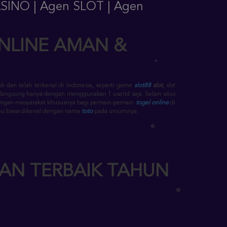
SINO | Agen SLOT | Agen
ONLINE AMAN &
 dan telah terkenal di Indonesia, seperti game
slot88
slot
, slot
 langsung hanya dengan menggunakan 1 userid saja.
Selain situs
alangan masyarakat khususnya bagi pemain-pemain
togel online
di
au biasa dikenal dengan nama
toto
pada umumnya.
AN TERBAIK TAHUN