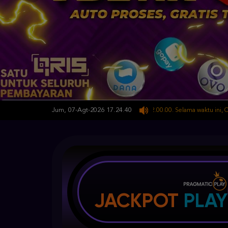
Jum, 07-Agt-2026 17.24.40
Q9 pada 07-Agt-2026 dari 13.48.21 sampai 22.00.00. Selama waktu ini, CQ9 perma
JACKPOT
PLAY