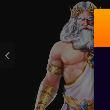
Previous