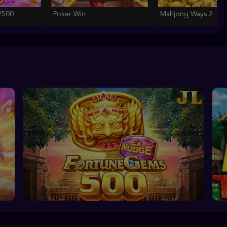
2500
Poker Win
Mahjong Ways 2