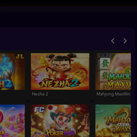
Nezha 2
Mahjong MaxWin