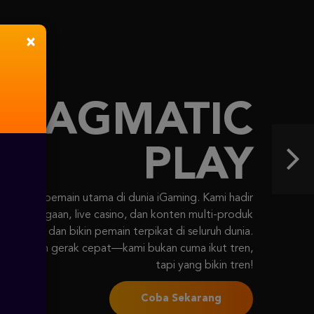
Sweet Bonanza 2500
m***3
×
IDR
4,031,800.00
Mahjong Wins 3 – Black
Scatter
p****3
IDR
3,825,000.00
FAT PANDA
Nex
Gates of Olympus
1000
slot brand dari Pragmatic Play yang bold dan penuh
gond****n
nyita perhatian dan kasih gameplay seru yang nggak
IDR
3,749,240.00
yang meledak-ledak, visual yang kece, dan potensi
da bukan cuma hiburan, tapi pembawa hoki sejati!
Coba Sekarang