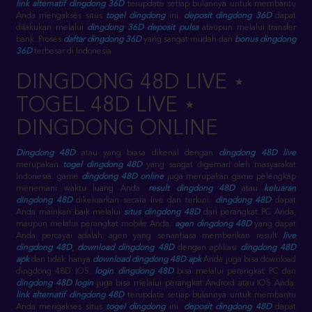
link alternatif dingdong 36D
terupdate setiap bulannya untuk membantu
Anda mengakses situs
togel dingdong
ini.
deposit dingdong 36D
dapat
dilakukan melalui
dingdong 36D deposit pulsa
ataupun melalui transfer
bank. Proses
daftar dingdong 36D
yang sangat mudah dan
bonus dingdong
36D
terbesar di Indonesia
DINGDONG 48D LIVE ⋆
TOGEL 48D LIVE ⋆
DINGDONG ONLINE
Dingdong 48D
atau yang biasa dikenal dengan
dingdong 48D live
merupakan
togel dingdong 48D
yang sangat digemari oleh masyarakat
Indonesia. game
dingdong 48D online
juga merupakan game pelengkap
menemani waktu luang Anda.
result dingdong 48D
atau
keluaran
dingdong 48D
dikeluarkan secara live dan terkini.
dingdong 48D
dapat
Anda mainkan baik melalui
situs dingdong 48D
dari perangkat PC Anda,
maupun melalui perangkat mobile Anda.
agen dingdong 48D
yang dapat
Anda percayai adalah agen yang senantiasa memberikan result
live
dingdong 48D
,
download dingdong 48D
dengan aplikasi
dingdong 48D
apk
dan tidak hanya
download dingdong 48D apk
Anda juga bisa download
dingdong 48D IOS.
login dingdong 48D
bisa melalui perangkat PC dan
dingdong 48D login
juga bisa melalui perangkat Android atau IOS Anda.
link alternatif dingdong 48D
terupdate setiap bulannya untuk membantu
Anda mengakses situs
togel dingdong
ini.
deposit dingdong 48D
dapat