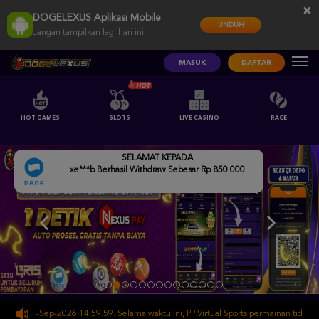
×
DOGELEXUS Aplikasi Mobile
UNDUH
Jangan tampilkan lagi hari ini
MASUK
DAFTAR
HOT GAMES
SLOTS
LIVE CASINO
RACE
SELAMAT KEPADA
xe***b Berhasil Withdraw Sebesar Rp 850.000
 30-Sep-2026 14.59.59. Selama waktu ini, PP Virtual Sports permainan tidak akan 