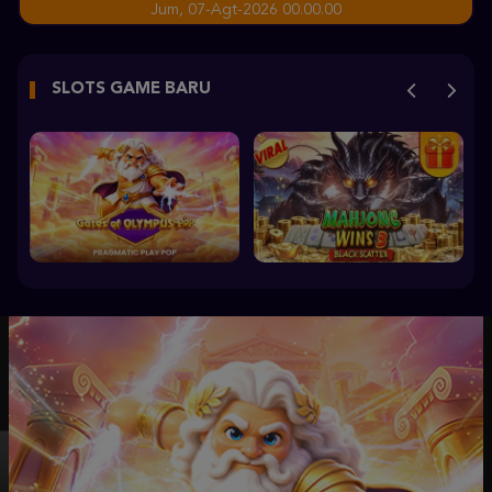
Starlight Princess™ 1000
Jum, 07-Agt-2026 00.00.00
ag****8
IDR
12,933,600.00
SLOTS GAME BARU
Gates of Olympus Super Scatter
h****4
IDR
9,804,000.00
Gates of Olympus Super Scatter
h****4
IDR
9,329,000.00
Mahjong Wins 3 – Black Scatter
res****s
IDR
8,386,000.00
Starlight Princess™ 1000
ag****8
IDR
8,296,800.00