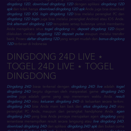
dingdong 12D
,
download dingdong 12D
dengan aplikasi
dingdong 12D
apk
dan tidak hanya
download dingdong 12D apk
Anda juga bisa download
dingdong 12D IOS
.
login dingdong 12D
bisa melalui perangkat PC dan
dingdong 12D login
juga bisa melalui perangkat Android atau IOS Anda.
link alternatif dingdong 12D
terupdate setiap bulannya untuk membantu
Anda mengakses situs
togel dingdong
ini.
deposit dingdong 12D
dapat
dilakukan melalui
dingdong 12D deposit pulsa
ataupun melalui transfer
bank. Proses
daftar dingdong 12D
yang sangat mudah dan
bonus dingdong
12D
terbesar di Indonesia
DINGDONG 24D LIVE ⋆
TOGEL 24D LIVE ⋆ TOGEL
DINGDONG
Dingdong 24D
biasa terkenal dengan
dingdong 24D live
adalah
togel
dingdong 24D
begitu digemari oleh masyarakat. game
dingdong 24D
online
juga adalah game yang siap menemani waktu Anda.
result
dingdong 24D
atau
keluaran dingdong 24D
di keluarkan secara terkini.
dingdong 24D
bisa Anda main kan baik dari
situs dingdong 24D
atau
perangkat PC Anda, maupun dari perangkat handphone Anda.
agen
dingdong 24D
yang bisa Anda percaya merupakan agen
dingdong
yang
senantiasa menampilkan result secara langsung atau
live dingdong 24D
,
download dingdong 24D
dari aplikasi
dingdong 24D apk
dan bukan cuma