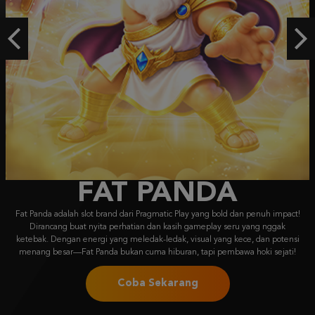
Mahjong Wins 3 – Black Scatter
co****6
IDR
7,786,400.00
Previous
Ne
Sweet Bonanza 1000
f***r
IDR
7,395,220.00
FAT PANDA
Fat Panda adalah slot brand dari Pragmatic Play yang bold dan penuh impact!
Dirancang buat nyita perhatian dan kasih gameplay seru yang nggak
ketebak. Dengan energi yang meledak-ledak, visual yang kece, dan potensi
menang besar—Fat Panda bukan cuma hiburan, tapi pembawa hoki sejati!
Coba Sekarang