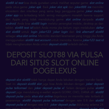
slot88 id test
bisa Anda gunakan untuk melihat seputar game
slot online
pada situs game
joker apk
. Baik
joker slot apk
dan
joker888 ios
memiliki
ekosistem dan interface yang sama bagi pengguna game
joker mobile
.
joker app
ios terkadang lebih sering mengalami masalah karena support
dari Apple yang tidak mendukung game
slot online
daripada
slot88
android
. Anda bisa
slot88 login
melalui perangkat mobile, desktop pc dan
tablet.
slot88 test id
boleh Anda minta jika belum ingin melakukan
daftar
slot slot88
untuk
login joker123
.
joker login
dari
link alternatif slot88
sebagai
situs slot online
. Memiliki standart keamanan yang tinggi jika Anda
menggunakan
slot88 test account
untuk mencoba. Karena
joker123 test id
tidak mengharuskan Anda untuk
deposit slot88
terlebih dahulu.
DEPOSIT SLOT88 VIA PULSA
DARI SITUS SLOT ONLINE
DOGELEXUS
deposit slot slot88
tidak hanya dapat Anda lakukan dengan transfer bank.
Saat ini
deposit slot88 slot
juga bisa Anda lakukan dengan
joker deposit
pulsa telkomsel
dan
joker deposit pulsa xl
. Selain dengan pulsa
slot88
deposit
juga mendukung e-wallet seperti GOPAY, OVO, DANA dll.
slot88
deposit pulsa
pada
situs slot online
dogelexus ini memiliki rate terbaik di
pasarannya.
slot88 deposit pulsa telkomsel
dengan rate 0.8 dan
slot88
deposit pulsa xl
dengan rate 0.9.
joker deposit pulsa
didukung selama 24