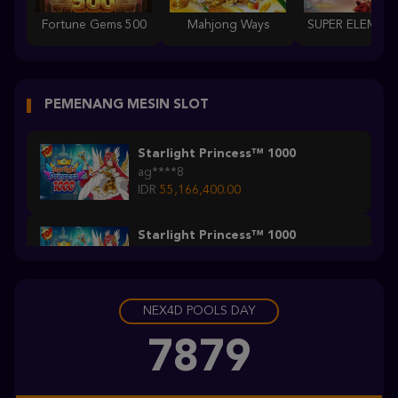
Fortune Gems 500
Mahjong Ways
PEMENANG MESIN SLOT
Starlight Princess™ 1000
ag****8
IDR
55,166,400.00
Starlight Princess™ 1000
ag****8
IDR
21,657,000.00
NEX4D POOLS DAY
Starlight Princess™ 1000
ag****8
7879
IDR
16,518,400.00