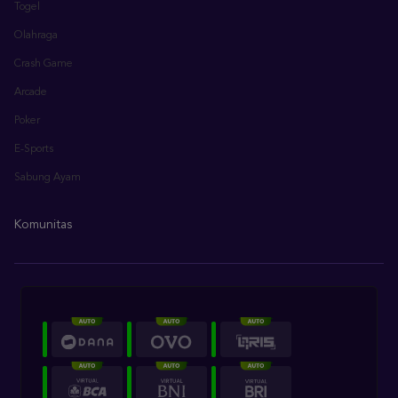
Togel
Olahraga
Crash Game
Arcade
Poker
E-Sports
Sabung Ayam
Komunitas