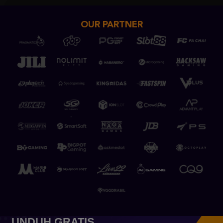
OUR PARTNER
UNDUH GRATIS