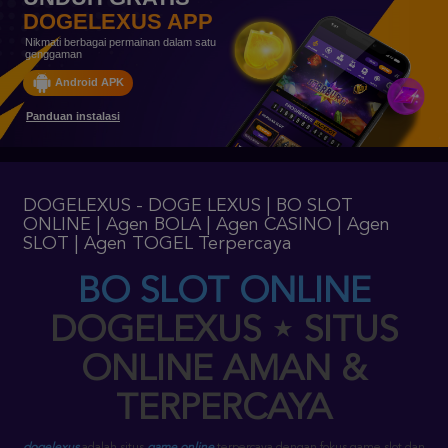
DOGELEXUS APP
Nikmati berbagai permainan dalam satu
genggaman
Android APK
Panduan instalasi
DOGELEXUS - DOGE LEXUS | BO SLOT
ONLINE | Agen BOLA | Agen CASINO | Agen
SLOT | Agen TOGEL Terpercaya
BO SLOT ONLINE
DOGELEXUS
⋆
SITUS
ONLINE AMAN &
TERPERCAYA