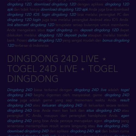
dingdong 12D
,
download dingdong 12D
dengan aplikasi
dingdong 12D
apk
dan tidak hanya
download dingdong 12D apk
Anda juga bisa download
dingdong 12D IOS
.
login dingdong 12D
bisa melalui perangkat PC dan
dingdong 12D login
juga bisa melalui perangkat Android atau IOS Anda.
link alternatif dingdong 12D
terupdate setiap bulannya untuk membantu
Anda mengakses situs
togel dingdong
ini.
deposit dingdong 12D
dapat
dilakukan melalui
dingdong 12D deposit pulsa
ataupun melalui transfer
bank. Proses
daftar dingdong 12D
yang sangat mudah dan
bonus dingdong
12D
terbesar di Indonesia
DINGDONG 24D LIVE ⋆
TOGEL 24D LIVE ⋆ TOGEL
DINGDONG
Dingdong 24D
biasa terkenal dengan
dingdong 24D live
adalah
togel
dingdong 24D
begitu digemari oleh masyarakat. game
dingdong 24D
online
juga adalah game yang siap menemani waktu Anda.
result
dingdong 24D
atau
keluaran dingdong 24D
di keluarkan secara terkini.
dingdong 24D
bisa Anda main kan baik dari
situs dingdong 24D
atau
perangkat PC Anda, maupun dari perangkat handphone Anda.
agen
dingdong 24D
yang bisa Anda percaya merupakan agen
dingdong
yang
senantiasa menampilkan result secara langsung atau
live dingdong 24D
,
download dingdong 24D
dari aplikasi
dingdong 24D apk
dan bukan cuma