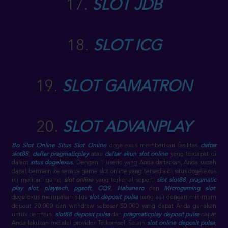
17.
SLOT JDB
18.
SLOT ICG
19.
SLOT GAMATRON
20.
SLOT ADVANPLAY
Bo Slot Online
Situs Slot Online
dogelexus memberikan fasilitas
daftar
slot88
,
daftar pragmaticplay
atau
daftar akun slot online
yang terdapat di
dalam
situs dogelexus
. Dengan 1 userid yang Anda daftarkan, Anda sudah
dapat bermain ke semua game slot online yang tersedia di situs dogelexus
ini meliputi game
slot online
yang terkenal seperti
slot slot88
,
pragmatic
play slot
,
playtech
,
pgsoft
,
CQ9
,
Habanero
dan
Microgaming slot
.
dogelexus merupakan situs
slot deposit pulsa
uang asli dengan minimum
deposit 20.000 dan withdraw sebesar 50.000 yang dapat Anda gunakan
untuk bermain.
slot88 deposit pulsa
dan
pragmaticplay deposit pulsa
dapat
Anda lakukan melalui provider Telkomsel. Selain
slot online deposit pulsa
,