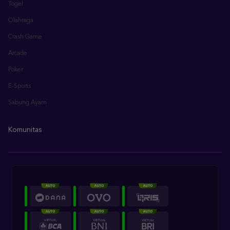
Togel
Olahraga
Crash Game
Arcade
Poker
E-Sports
Sabung Ayam
Komunitas