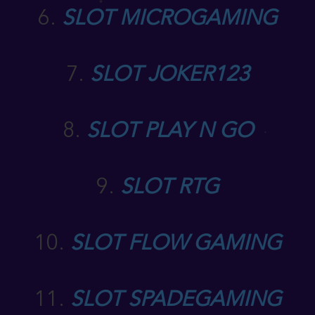
6.
SLOT MICROGAMING
7.
SLOT JOKER123
8.
SLOT PLAY N GO
9.
SLOT RTG
10.
SLOT FLOW GAMING
11.
SLOT SPADEGAMING