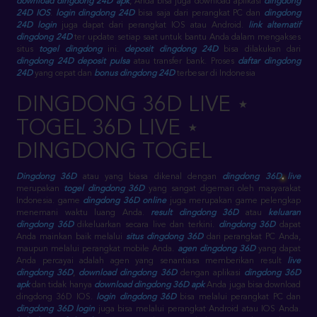
download dingdong 24D apk
, Anda bisa juga download aplikasi
dingdong
24D IOS
.
login dingdong 24D
bisa saja dari perangkat PC dan
dingdong
24D login
juga dapat dari perangkat IOS atau Android.
link alternatif
dingdong 24D
ter update setiap saat untuk bantu Anda dalam mengakses
situs
togel dingdong
ini.
deposit dingdong 24D
bisa dilakukan dari
dingdong 24D deposit pulsa
atau transfer bank. Proses
daftar dingdong
24D
yang cepat dan
bonus dingdong 24D
terbesar di Indonesia
DINGDONG 36D LIVE ⋆
TOGEL 36D LIVE ⋆
DINGDONG TOGEL
Dingdong 36D
atau yang biasa dikenal dengan
dingdong 36D live
merupakan
togel dingdong 36D
yang sangat digemari oleh masyarakat
Indonesia. game
dingdong 36D online
juga merupakan game pelengkap
menemani waktu luang Anda.
result dingdong 36D
atau
keluaran
dingdong 36D
dikeluarkan secara live dan terkini.
dingdong 36D
dapat
Anda mainkan baik melalui
situs dingdong 36D
dari perangkat PC Anda,
maupun melalui perangkat mobile Anda.
agen dingdong 36D
yang dapat
Anda percayai adalah agen yang senantiasa memberikan result
live
dingdong 36D
,
download dingdong 36D
dengan aplikasi
dingdong 36D
apk
dan tidak hanya
download dingdong 36D apk
Anda juga bisa download
dingdong 36D IOS.
login dingdong 36D
bisa melalui perangkat PC dan
dingdong 36D login
juga bisa melalui perangkat Android atau IOS Anda.