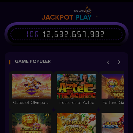
JACKPOT
PLAY
IDR
12,692,657,982
GAME POPULER
Gates of Olympus POP
Treasures of Aztec