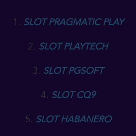
1.
SLOT PRAGMATIC PLAY
2.
SLOT PLAYTECH
3.
SLOT PGSOFT
4.
SLOT CQ9
5.
SLOT HABANERO