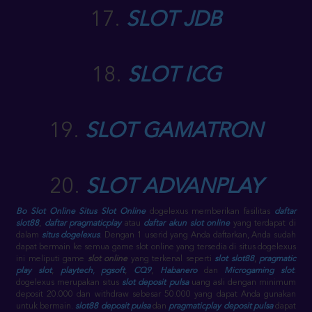
17.
SLOT JDB
18.
SLOT ICG
19.
SLOT GAMATRON
20.
SLOT ADVANPLAY
Bo Slot Online
Situs Slot Online
dogelexus memberikan fasilitas
daftar
slot88
,
daftar pragmaticplay
atau
daftar akun slot online
yang terdapat di
dalam
situs dogelexus
. Dengan 1 userid yang Anda daftarkan, Anda sudah
dapat bermain ke semua game slot online yang tersedia di situs dogelexus
ini meliputi game
slot online
yang terkenal seperti
slot slot88
,
pragmatic
play slot
,
playtech
,
pgsoft
,
CQ9
,
Habanero
dan
Microgaming slot
.
dogelexus merupakan situs
slot deposit pulsa
uang asli dengan minimum
deposit 20.000 dan withdraw sebesar 50.000 yang dapat Anda gunakan
untuk bermain.
slot88 deposit pulsa
dan
pragmaticplay deposit pulsa
dapat