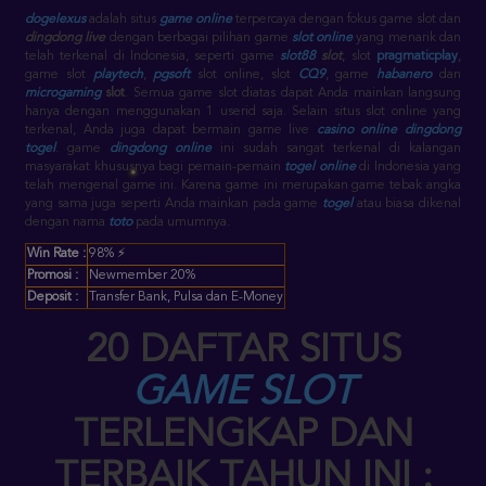
dogelexus
adalah situs
game online
terpercaya dengan fokus game slot dan
dingdong live
dengan berbagai pilihan game
slot online
yang menarik dan
telah terkenal di Indonesia, seperti game
slot88
slot
, slot
pragmaticplay
,
game slot
playtech
,
pgsoft
slot online
, slot
CQ9
, game
habanero
dan
microgaming
slot
. Semua game slot diatas dapat Anda mainkan langsung
hanya dengan menggunakan 1 userid saja.
Selain situs slot online yang
terkenal, Anda juga dapat bermain game live
casino online
dingdong
togel
. game
dingdong online
ini sudah sangat terkenal di kalangan
masyarakat khususnya bagi pemain-pemain
togel online
di Indonesia yang
telah mengenal game ini. Karena game ini merupakan game tebak angka
yang sama juga seperti Anda mainkan pada game
togel
atau biasa dikenal
dengan nama
toto
pada umumnya.
Win Rate :
98% ⚡
Promosi :
Newmember 20%
Deposit :
Transfer Bank, Pulsa dan E-Money
20 DAFTAR SITUS
GAME SLOT
TERLENGKAP DAN
TERBAIK TAHUN INI :