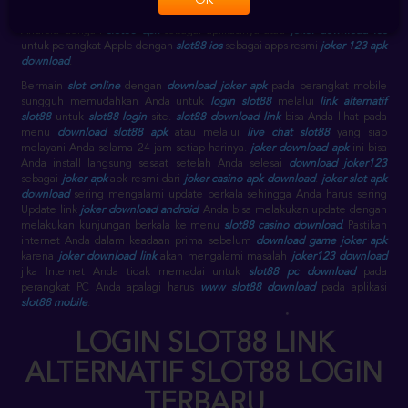
OK
menu daftar
slot88 apk download
yang ada pada kanan menu utama pada
situs
dogelexus slot online
ini.
slot88 android download
untuk perangkat
Android dengan
slot88 apk
sebagai aplikasinya atau
joker download ios
untuk perangkat Apple dengan
slot88 ios
sebagai apps resmi
joker 123 apk
download
.
Bermain
slot online
dengan
download joker apk
pada perangkat mobile
sungguh memudahkan Anda untuk
login slot88
melalui
link alternatif
slot88
untuk
slot88 login
site.
slot88 download link
bisa Anda lihat pada
menu
download slot88 apk
atau melalui
live chat slot88
yang siap
melayani Anda selama 24 jam setiap harinya.
joker download apk
ini bisa
Anda install langsung sesaat setelah Anda selesai
download joker123
sebagai
joker apk
apk resmi dari
joker casino apk download
.
joker slot apk
download
sering mengalami update berkala sehingga Anda harus sering
Update link
joker download android
. Anda bisa melakukan update dengan
melakukan kunjungan berkala ke menu
slot88 casino download
. Pastikan
internet Anda dalam keadaan prima sebelum
download game joker apk
karena
joker download link
akan mengalami masalah
joker123 download
jika Internet Anda tidak memadai untuk
slot88 pc download
pada
perangkat PC Anda apalagi harus
www slot88 download
pada aplikasi
slot88 mobile
.
LOGIN SLOT88 LINK
ALTERNATIF SLOT88 LOGIN
TERBARU