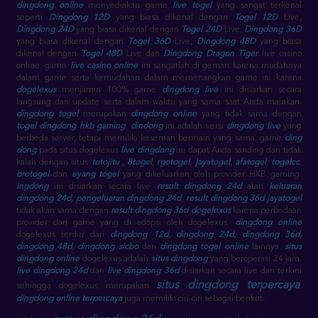
dingdong online
menyediakan game
live togel
yang sangat terkenal
seperti
Dingdong 12D
yang biasa dikenal dengan
Togel 12D
Live,
Dingdong 24D
yang biasa dikenal dengan
Togel 24D
Live,
Dingdong 36D
yang biasa dikenal dengan
Togel 36D
Live,
Dingdong 48D
yang biasa
dikenal dengan
Togel 48D
Live dan
Dingdong Dragon Tiger
live casino
online. game
live casino online
ini sangatlah di gemari karena mudahnya
dalam game serta kemudahan dalam memenangkan game ini karena
dogelexus
menjamin 100% game
dingdong live
ini disiarkan secara
langsung dan update serta dalam waktu yang sama saat Anda mainkan.
dingdong togel
merupakan
dingdong online
yang tidak sama dengan
togel dingdong
hkb gaming
.
dindong
ini adalah versi
dingdong live
yang
berbeda server, tetapi memiliki keseruan bermain yang sama. game
ding
dong
pada situs dogelexus
live dingdong
ini dapat Anda sanding dan tidak
kalah dengan situs
totojitu
,
8togel
,
rgotogel
,
jayatogel
,
afatogel
,
togelcc
,
brotogel
dan
eyang togel
yang dikeluarkan oleh provider HKB gaming.
ingdong
ini disiarkan secara live
result dingdong 24d
atau
keluaran
dingdong 24d
,
pengeluaran dingdong 24d
,
result dingdong 36d jayatogel
tidak akan sama dengan
result dingdong 36d dogelexus
karena perbedaan
provider dari game yang di adopsi oleh dogelexus.
dingdong online
dogelexus terdiri dari
dingdong 12d
,
dingdong 24d
,
dingdong 36d
,
dingdong 48d
,
dingdong sicbo
dan
dingdong togel online
lainnya.
situs
dingdong online
dogelexus adalah
situs dingdong
yang beroperasi 24 jam.
live dingdong 24d
dan
live dingdong 36d
disiarkan secara live dan terkini
situs dingdong terpercaya
sehingga dogelexus merupakan
.
dingdong online terpercaya
juga memiliki ciri-ciri sebagai berikut :