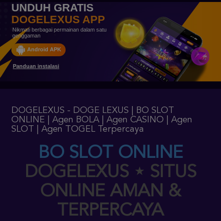
UNDUH GRATIS
DOGELEXUS APP
Nikmati berbagai permainan dalam satu
genggaman
Android APK
Panduan instalasi
DOGELEXUS - DOGE LEXUS | BO SLOT
ONLINE | Agen BOLA | Agen CASINO | Agen
SLOT | Agen TOGEL Terpercaya
BO SLOT ONLINE
DOGELEXUS
⋆
SITUS
ONLINE AMAN &
TERPERCAYA