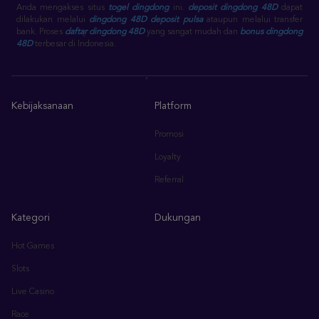
Anda mengakses situs
togel dingdong
ini.
deposit dingdong 48D
dapat
dilakukan melalui
dingdong 48D deposit pulsa
ataupun melalui transfer
bank. Proses
daftar dingdong 48D
yang sangat mudah dan
bonus dingdong
48D
terbesar di Indonesia.
Kebijaksanaan
Platform
Promosi
Loyalty
Referral
Kategori
Dukungan
Hot Games
Slots
Live Casino
Race