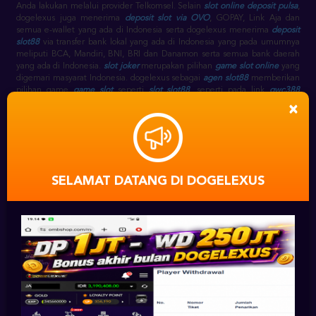
Anda lakukan melalui provider Telkomsel. Selain
slot online deposit pulsa
,
dogelexus juga menerima
deposit slot via OVO
, GOPAY, Link Aja dan
semua e-wallet yang ada di Indonesia serta dogelexus menerima
deposit
slot88
via transfer bank lokal yang ada di Indonesia yang pada umumnya
meliputi BCA, Mandiri, BNI, BRI dan Danamon serta semua bank daerah
yang ada di Indonesia.
slot joker
merupakan pilihan
game slot online
yang
digemari masyarat Indonesia. dogelexus sebagai
agen slot88
memberikan
pilihan game
game slot
seperti
slot slot88
, seperti pada link
gwc388
sebagai alternatif
slot88 slot
, selain itu terdapat juga
joker777
,
joker1788
,
×
joker8868
,
joker888
,
joker688
,
joker slot
sebagai link alternatif
joker
gaming
slot.
slot88 game
sebagai
agen slot88 terpercaya
menyediakan
slot
game joker
.
slot88 online
berjalan selama 24 jam setiap harinya, sehingga
dogelexus slot online
sebagai
agen slot slot88
juga online 24 jam pada
game
slot88 casino
.
SELAMAT DATANG DI DOGELEXUS
DAFTAR SLOT88
⋆
AKUN
SLOT ONLINE JOKER123
SLOT
daftar slot88
di dogelexus
situs online slot
untuk akun
slot88
bisa Anda
lakukan pada menu
daftar slot88 slot
yang ada diatas kanan pada situs
daftar joker gaming
ini.
situs slot88
telah berkerja sama dengan
doge lexus
slot online
menyediakan
game joker
.
daftar akun joker gaming
harus Anda
lengkapi agar
situs slot88
dapat memberikan Anda
userid slot88
disaat