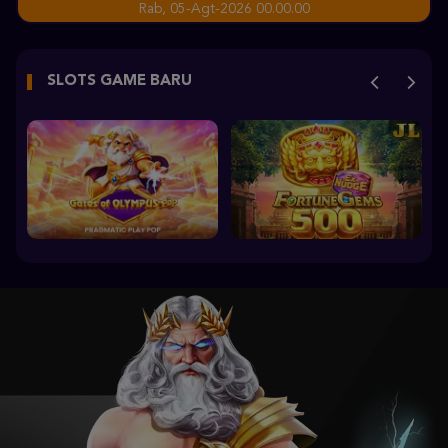
Gates of Olympus 1000
Rab, 05-Agt-2026 00.00.00
aps****5
IDR
4,167,500.00
SLOTS GAME BARU
Gates of Gatot Kaca 1000
jandam****2
IDR
3,958,500.00
Gates of Olympus 1000
co****6
IDR
3,851,100.00
Gates of Olympus 1000
ag****8
IDR
3,843,200.00
Starlight Princess Super Scatter
tesb****4
IDR
3,610,140.00