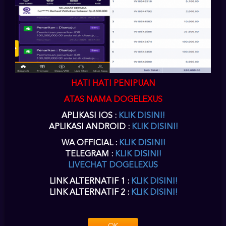
Anda
daftar joker123
di
www joker123
sebagai situs alternatif
login
joker123
.
slot88 daftar
akun slot online
dengan proses yang cepat dapat
Anda terima sesaat setelah
daftar joker777
selesai Anda isikan datanya
dengan lengkap.
slot88 daftar
hanya membutuhkan waktu beberapa menit
untuk pengisian form
daftar joker888
disitus
joker 123
atau
slot88
sebagai
joker game
terpercaya.
slot88 online
,
joker888
,
joker123
,
jokergaming
,
joker1788
,
joker8868
,
joker777
,
joker688
sebagai alternatif
joker slot
pada
situs dogelexus
joker gaming
.
HATI HATI PENIPUAN
DOWNLOAD SLOT88 APK
ATAS NAMA DOGELEXUS
SLOT SLOT88 LOGIN VERSI
APLIKASI IOS :
KLIK DISINI!
TERBARU
APLIKASI ANDROID :
KLIK DISINI!
joker download
Setelah Anda melakukan
pendaftaran akun slot88
di
WA OFFICIAL :
KLIK DISINI!
dogelexus, maka selanjutnya Anda dapat melakukan
download slot88
apk,
TELEGRAM :
KLIK DISINI!
aplikasi
slot88 apk
android dogelexus ini mendukung Anda dalam bermain
LIVECHAT DOGELEXUS
melalui perangkat mobile smartphone Anda. Baik melalui PC atau mobile
dimana saja dan kapan saja dapat Anda mainkan semua game yang ada di
LINK ALTERNATIF 1 :
KLIK DISINI!
slot dogelexus ini.
slot88 download
dapat Anda
download aplikasi joker
123
melalui Android dan IOS.
slot88 download apk
bisa langsung diinstal
LINK ALTERNATIF 2 :
KLIK DISINI!
setelah Anda
download aplikasi slot88
nya.
download joker 123
lebih baik
segera Anda download setelah
daftar akun slot88
sehingga lebih
memudahkan Anda untuk
login slot88
.
download slot88
ini terletak pada