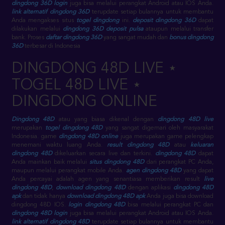
dingdong 36D login
juga bisa melalui perangkat Android atau IOS Anda.
link alternatif dingdong 36D
terupdate setiap bulannya untuk membantu
Anda mengakses situs
togel dingdong
ini.
deposit dingdong 36D
dapat
dilakukan melalui
dingdong 36D deposit pulsa
ataupun melalui transfer
bank. Proses
daftar dingdong 36D
yang sangat mudah dan
bonus dingdong
36D
terbesar di Indonesia
DINGDONG 48D LIVE ⋆
TOGEL 48D LIVE ⋆
DINGDONG ONLINE
Dingdong 48D
atau yang biasa dikenal dengan
dingdong 48D live
merupakan
togel dingdong 48D
yang sangat digemari oleh masyarakat
Indonesia. game
dingdong 48D online
juga merupakan game pelengkap
menemani waktu luang Anda.
result dingdong 48D
atau
keluaran
dingdong 48D
dikeluarkan secara live dan terkini.
dingdong 48D
dapat
Anda mainkan baik melalui
situs dingdong 48D
dari perangkat PC Anda,
maupun melalui perangkat mobile Anda.
agen dingdong 48D
yang dapat
Anda percayai adalah agen yang senantiasa memberikan result
live
dingdong 48D
,
download dingdong 48D
dengan aplikasi
dingdong 48D
apk
dan tidak hanya
download dingdong 48D apk
Anda juga bisa download
dingdong 48D IOS.
login dingdong 48D
bisa melalui perangkat PC dan
dingdong 48D login
juga bisa melalui perangkat Android atau IOS Anda.
link alternatif dingdong 48D
terupdate setiap bulannya untuk membantu