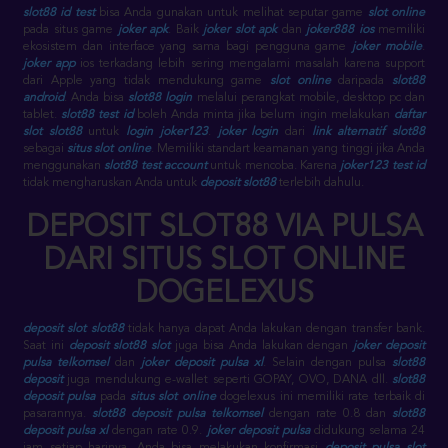
slot88 id test
bisa Anda gunakan untuk melihat seputar game
slot online
pada situs game
joker apk
. Baik
joker slot apk
dan
joker888 ios
memiliki
ekosistem dan interface yang sama bagi pengguna game
joker mobile
.
joker app
ios terkadang lebih sering mengalami masalah karena support
dari Apple yang tidak mendukung game
slot online
daripada
slot88
android
. Anda bisa
slot88 login
melalui perangkat mobile, desktop pc dan
tablet.
slot88 test id
boleh Anda minta jika belum ingin melakukan
daftar
slot slot88
untuk
login joker123
.
joker login
dari
link alternatif slot88
sebagai
situs slot online
. Memiliki standart keamanan yang tinggi jika Anda
menggunakan
slot88 test account
untuk mencoba. Karena
joker123 test id
tidak mengharuskan Anda untuk
deposit slot88
terlebih dahulu.
DEPOSIT SLOT88 VIA PULSA
DARI SITUS SLOT ONLINE
DOGELEXUS
deposit slot slot88
tidak hanya dapat Anda lakukan dengan transfer bank.
Saat ini
deposit slot88 slot
juga bisa Anda lakukan dengan
joker deposit
pulsa telkomsel
dan
joker deposit pulsa xl
. Selain dengan pulsa
slot88
deposit
juga mendukung e-wallet seperti GOPAY, OVO, DANA dll.
slot88
deposit pulsa
pada
situs slot online
dogelexus ini memiliki rate terbaik di
pasarannya.
slot88 deposit pulsa telkomsel
dengan rate 0.8 dan
slot88
deposit pulsa xl
dengan rate 0.9.
joker deposit pulsa
didukung selama 24