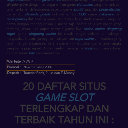
dogelexus
adalah situs
game online
terpercaya dengan fokus game slot dan
dingdong live
dengan berbagai pilihan game
slot online
yang menarik dan
telah terkenal di Indonesia, seperti game
slot88
slot
, slot
pragmaticplay
,
game slot
playtech
,
pgsoft
slot online
, slot
CQ9
, game
habanero
dan
microgaming
slot
. Semua game slot diatas dapat Anda mainkan langsung
hanya dengan menggunakan 1 userid saja.
Selain situs slot online yang
terkenal, Anda juga dapat bermain game live
casino online
dingdong
togel
. game
dingdong online
ini sudah sangat terkenal di kalangan
masyarakat khususnya bagi pemain-pemain
togel online
di Indonesia yang
telah mengenal game ini. Karena game ini merupakan game tebak angka
yang sama juga seperti Anda mainkan pada game
togel
atau biasa dikenal
dengan nama
toto
pada umumnya.
Win Rate :
98% ⚡
Promosi :
Newmember 20%
Deposit :
Transfer Bank, Pulsa dan E-Money
20 DAFTAR SITUS
GAME SLOT
TERLENGKAP DAN
TERBAIK TAHUN INI :