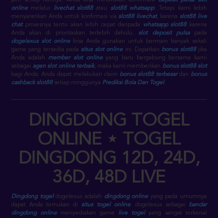
jam setiap harinya. Anda bisa melakukan konfirmasi
deposit pulsa slot
online
melalui
livechat slot88
atau
slot88 whatsapp
. Tetapi kami lebih
menyarankan Anda untuk konfirmasi via
slot88 livechat
, karena
slot88 live
chat
prosesnya tentu akan lebih cepat daripada
whatsapp slot88
karena
Anda akan di prioritaskan terlebih dahulu.
slot deposit pulsa
pada
dogelexus slot online
bisa Anda gunakan untuk bermain banyak sekali
game yang tersedia pada
situs slot online
ini. Dapatkan
bonus slot88
jika
Anda adalah
member slot online
yang baru bergabung bersama kami
sebagai
agen slot online terbaik
, maka kami memberikan
bonus slot88 slot
bagi Anda. Anda dapat melakukan claim
bonus slot88 terbesar
dan
bonus
cashback slot88
setiap minggunya
Prediksi Bola Dan Togel
.
DINGDONG TOGEL
ONLINE ⋆ TOGEL
DINGDONG 12D, 24D,
36D, 48D LIVE
Dingdong togel
dogelexus adalah
dingdong online
yang pada umumnya
dapat Anda temukan di
situs togel online
. dogelexus sebagai
bandar
dingdong online
menyediakan game
live togel
yang sangat terkenal