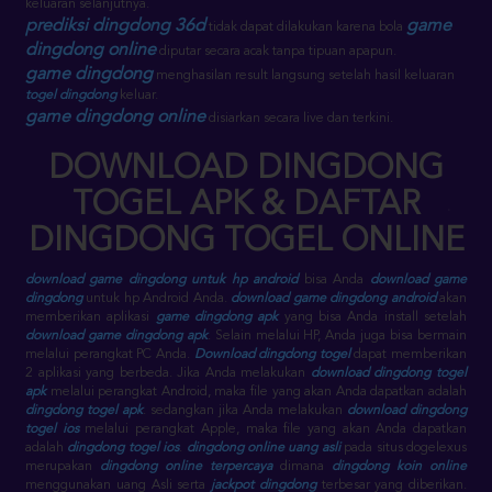
keluaran selanjutnya.
prediksi dingdong 36d
game
tidak dapat dilakukan karena bola
dingdong online
diputar secara acak tanpa tipuan apapun.
game dingdong
menghasilan result langsung setelah hasil keluaran
togel dingdong
keluar.
game dingdong online
disiarkan secara live dan terkini.
DOWNLOAD DINGDONG
TOGEL APK & DAFTAR
DINGDONG TOGEL ONLINE
download game dingdong untuk hp android
bisa Anda
download game
dingdong
untuk hp Android Anda.
download game dingdong android
akan
memberikan aplikasi
game dingdong apk
yang bisa Anda install setelah
download game dingdong apk
. Selain melalui HP, Anda juga bisa bermain
melalui perangkat PC Anda.
Download dingdong togel
dapat memberikan
2 aplikasi yang berbeda. Jika Anda melakukan
download dingdong togel
apk
melalui perangkat Android, maka file yang akan Anda dapatkan adalah
dingdong togel apk
. sedangkan jika Anda melakukan
download dingdong
togel ios
melalui perangkat Apple, maka file yang akan Anda dapatkan
adalah
dingdong togel ios
.
dingdong online uang asli
pada situs dogelexus
merupakan
dingdong online terpercaya
dimana
dingdong koin online
menggunakan uang Asli serta
jackpot dingdong
terbesar yang diberikan.