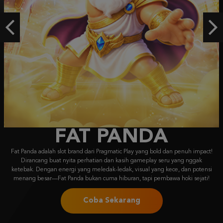
Gates of Olympus Super Scatter
bomb****5
IDR
4,028,760.00
Previous
Ne
Gates of Olympus 1000
aps****5
IDR
3,504,000.00
FAT PANDA
Fat Panda adalah slot brand dari Pragmatic Play yang bold dan penuh impact!
Dirancang buat nyita perhatian dan kasih gameplay seru yang nggak
ketebak. Dengan energi yang meledak-ledak, visual yang kece, dan potensi
menang besar—Fat Panda bukan cuma hiburan, tapi pembawa hoki sejati!
Coba Sekarang