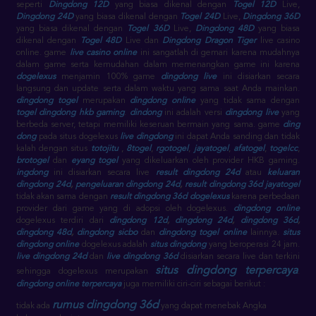
seperti
Dingdong 12D
yang biasa dikenal dengan
Togel 12D
Live,
Dingdong 24D
yang biasa dikenal dengan
Togel 24D
Live,
Dingdong 36D
yang biasa dikenal dengan
Togel 36D
Live,
Dingdong 48D
yang biasa
dikenal dengan
Togel 48D
Live dan
Dingdong Dragon Tiger
live casino
online. game
live casino online
ini sangatlah di gemari karena mudahnya
dalam game serta kemudahan dalam memenangkan game ini karena
dogelexus
menjamin 100% game
dingdong live
ini disiarkan secara
langsung dan update serta dalam waktu yang sama saat Anda mainkan.
dingdong togel
merupakan
dingdong online
yang tidak sama dengan
togel dingdong
hkb gaming
.
dindong
ini adalah versi
dingdong live
yang
berbeda server, tetapi memiliki keseruan bermain yang sama. game
ding
dong
pada situs dogelexus
live dingdong
ini dapat Anda sanding dan tidak
kalah dengan situs
totojitu
,
8togel
,
rgotogel
,
jayatogel
,
afatogel
,
togelcc
,
brotogel
dan
eyang togel
yang dikeluarkan oleh provider HKB gaming.
ingdong
ini disiarkan secara live
result dingdong 24d
atau
keluaran
dingdong 24d
,
pengeluaran dingdong 24d
,
result dingdong 36d jayatogel
tidak akan sama dengan
result dingdong 36d dogelexus
karena perbedaan
provider dari game yang di adopsi oleh dogelexus.
dingdong online
dogelexus terdiri dari
dingdong 12d
,
dingdong 24d
,
dingdong 36d
,
dingdong 48d
,
dingdong sicbo
dan
dingdong togel online
lainnya.
situs
dingdong online
dogelexus adalah
situs dingdong
yang beroperasi 24 jam.
live dingdong 24d
dan
live dingdong 36d
disiarkan secara live dan terkini
situs dingdong terpercaya
sehingga dogelexus merupakan
.
dingdong online terpercaya
juga memiliki ciri-ciri sebagai berikut :
rumus dingdong 36d
tidak ada
yang dapat menebak Angka