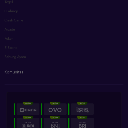
Togel
Olahraga
Crash Game
Arcade
Poker
E-Sports
Sabung Ayam
Komunitas