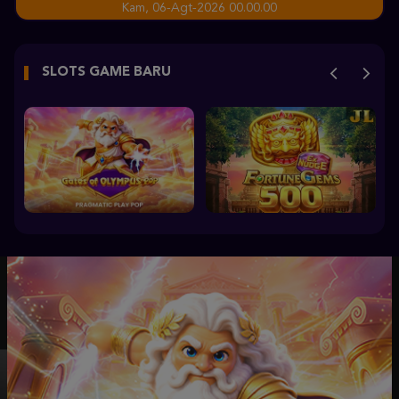
Gates of Olympus 1000
Kam, 06-Agt-2026 00.00.00
aps****5
IDR
5,959,600.00
SLOTS GAME BARU
Gates of Olympus 1000
aps****5
IDR
4,656,000.00
Sugar Rush 1000
ag****8
IDR
4,420,200.00
Gates of Olympus 1000
co****6
IDR
4,334,000.00
Gates of Olympus 1000
aps****5
IDR
4,224,000.00