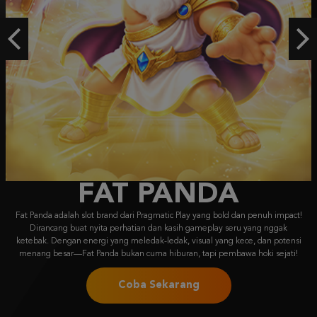
Mahjong Wins Triple Pot
jah****4
IDR
1,280,300.00
Previous
Ne
Gates of Olympus 1000
ged****0
IDR
1,275,200.00
FAT PANDA
Fat Panda adalah slot brand dari Pragmatic Play yang bold dan penuh impact!
Dirancang buat nyita perhatian dan kasih gameplay seru yang nggak
ketebak. Dengan energi yang meledak-ledak, visual yang kece, dan potensi
menang besar—Fat Panda bukan cuma hiburan, tapi pembawa hoki sejati!
Coba Sekarang