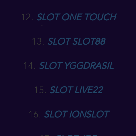
12.
SLOT ONE TOUCH
13.
SLOT SLOT88
14.
SLOT YGGDRASIL
15.
SLOT LIVE22
16.
SLOT IONSLOT