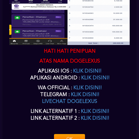
joker123
.
slot88 daftar
akun slot online
dengan proses yang cepat dapat
Anda terima sesaat setelah
daftar joker777
selesai Anda isikan datanya
dengan lengkap.
slot88 daftar
hanya membutuhkan waktu beberapa menit
untuk pengisian form
daftar joker888
disitus
joker 123
atau
slot88
sebagai
joker game
terpercaya.
slot88 online
,
joker888
,
joker123
,
jokergaming
,
joker1788
,
joker8868
,
joker777
,
joker688
sebagai alternatif
joker slot
pada
situs dogelexus
joker gaming
.
DOWNLOAD SLOT88 APK
HATI HATI PENIPUAN
SLOT SLOT88 LOGIN VERSI
ATAS NAMA DOGELEXUS
TERBARU
APLIKASI IOS :
KLIK DISINI!
APLIKASI ANDROID :
KLIK DISINI!
joker download
Setelah Anda melakukan
pendaftaran akun slot88
di
dogelexus, maka selanjutnya Anda dapat melakukan
download slot88
apk,
WA OFFICIAL :
KLIK DISINI!
aplikasi
slot88 apk
android dogelexus ini mendukung Anda dalam bermain
TELEGRAM :
KLIK DISINI!
melalui perangkat mobile smartphone Anda. Baik melalui PC atau mobile
LIVECHAT DOGELEXUS
dimana saja dan kapan saja dapat Anda mainkan semua game yang ada di
slot dogelexus ini.
slot88 download
dapat Anda
download aplikasi joker
LINK ALTERNATIF 1 :
KLIK DISINI!
123
melalui Android dan IOS.
slot88 download apk
bisa langsung diinstal
setelah Anda
download aplikasi slot88
nya.
download joker 123
lebih baik
LINK ALTERNATIF 2 :
KLIK DISINI!
segera Anda download setelah
daftar akun slot88
sehingga lebih
memudahkan Anda untuk
login slot88
.
download slot88
ini terletak pada
menu daftar
slot88 apk download
yang ada pada kanan menu utama pada
situs
dogelexus slot online
ini.
slot88 android download
untuk perangkat