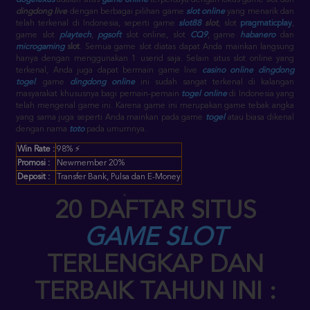
dogelexus
adalah situs
game online
terpercaya dengan fokus game slot dan
dingdong live
dengan berbagai pilihan game
slot online
yang menarik dan
telah terkenal di Indonesia, seperti game
slot88
slot
, slot
pragmaticplay
,
game slot
playtech
,
pgsoft
slot online
, slot
CQ9
, game
habanero
dan
microgaming
slot
. Semua game slot diatas dapat Anda mainkan langsung
hanya dengan menggunakan 1 userid saja.
Selain situs slot online yang
terkenal, Anda juga dapat bermain game live
casino online
dingdong
togel
. game
dingdong online
ini sudah sangat terkenal di kalangan
masyarakat khususnya bagi pemain-pemain
togel online
di Indonesia yang
telah mengenal game ini. Karena game ini merupakan game tebak angka
yang sama juga seperti Anda mainkan pada game
togel
atau biasa dikenal
dengan nama
toto
pada umumnya.
Win Rate :
98% ⚡
Promosi :
Newmember 20%
Deposit :
Transfer Bank, Pulsa dan E-Money
20 DAFTAR SITUS
GAME SLOT
TERLENGKAP DAN
TERBAIK TAHUN INI :