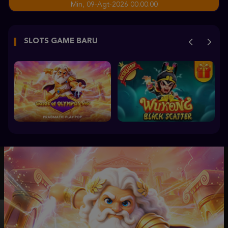
Starlight Princess Super Scatter
Min, 09-Agt-2026 00.00.00
m***o
IDR
1,745,080.00
SLOTS GAME BARU
Gates of Olympus Super Scatter
sol****5
IDR
1,736,560.00
Gates of Olympus™
lucky****8
IDR
1,560,900.00
Mahjong Wins Triple Pot
jah****4
IDR
1,501,200.00
Gates of Olympus 1000
zima****2
IDR
1,464,740.00