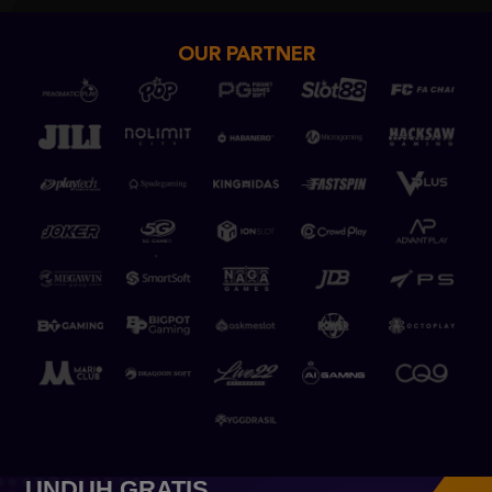
OUR PARTNER
UNDUH GRATIS