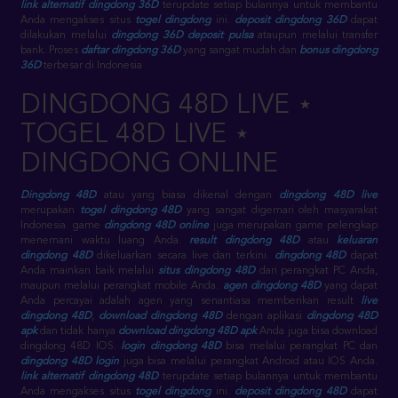
link alternatif dingdong 36D
terupdate setiap bulannya untuk membantu
Anda mengakses situs
togel dingdong
ini.
deposit dingdong 36D
dapat
dilakukan melalui
dingdong 36D deposit pulsa
ataupun melalui transfer
bank. Proses
daftar dingdong 36D
yang sangat mudah dan
bonus dingdong
36D
terbesar di Indonesia
DINGDONG 48D LIVE ⋆
TOGEL 48D LIVE ⋆
DINGDONG ONLINE
Dingdong 48D
atau yang biasa dikenal dengan
dingdong 48D live
merupakan
togel dingdong 48D
yang sangat digemari oleh masyarakat
Indonesia. game
dingdong 48D online
juga merupakan game pelengkap
menemani waktu luang Anda.
result dingdong 48D
atau
keluaran
dingdong 48D
dikeluarkan secara live dan terkini.
dingdong 48D
dapat
Anda mainkan baik melalui
situs dingdong 48D
dari perangkat PC Anda,
maupun melalui perangkat mobile Anda.
agen dingdong 48D
yang dapat
Anda percayai adalah agen yang senantiasa memberikan result
live
dingdong 48D
,
download dingdong 48D
dengan aplikasi
dingdong 48D
apk
dan tidak hanya
download dingdong 48D apk
Anda juga bisa download
dingdong 48D IOS.
login dingdong 48D
bisa melalui perangkat PC dan
dingdong 48D login
juga bisa melalui perangkat Android atau IOS Anda.
link alternatif dingdong 48D
terupdate setiap bulannya untuk membantu
Anda mengakses situs
togel dingdong
ini.
deposit dingdong 48D
dapat