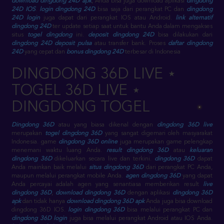
download dingdong 24D apk
, Anda bisa juga download aplikasi
dingdong
24D IOS
.
login dingdong 24D
bisa saja dari perangkat PC dan
dingdong
24D login
juga dapat dari perangkat IOS atau Android.
link alternatif
dingdong 24D
ter update setiap saat untuk bantu Anda dalam mengakses
situs
togel dingdong
ini.
deposit dingdong 24D
bisa dilakukan dari
dingdong 24D deposit pulsa
atau transfer bank. Proses
daftar dingdong
24D
yang cepat dan
bonus dingdong 24D
terbesar di Indonesia
DINGDONG 36D LIVE ⋆
TOGEL 36D LIVE ⋆
DINGDONG TOGEL
Dingdong 36D
atau yang biasa dikenal dengan
dingdong 36D live
merupakan
togel dingdong 36D
yang sangat digemari oleh masyarakat
Indonesia. game
dingdong 36D online
juga merupakan game pelengkap
menemani waktu luang Anda.
result dingdong 36D
atau
keluaran
dingdong 36D
dikeluarkan secara live dan terkini.
dingdong 36D
dapat
Anda mainkan baik melalui
situs dingdong 36D
dari perangkat PC Anda,
maupun melalui perangkat mobile Anda.
agen dingdong 36D
yang dapat
Anda percayai adalah agen yang senantiasa memberikan result
live
dingdong 36D
,
download dingdong 36D
dengan aplikasi
dingdong 36D
apk
dan tidak hanya
download dingdong 36D apk
Anda juga bisa download
dingdong 36D IOS.
login dingdong 36D
bisa melalui perangkat PC dan
dingdong 36D login
juga bisa melalui perangkat Android atau IOS Anda.