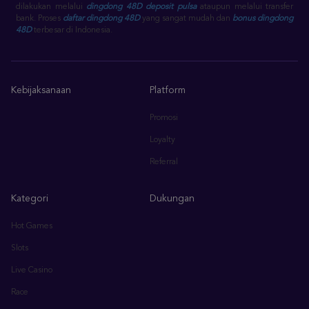
dilakukan melalui
dingdong 48D deposit pulsa
ataupun melalui transfer
bank. Proses
daftar dingdong 48D
yang sangat mudah dan
bonus dingdong
48D
terbesar di Indonesia.
Kebijaksanaan
Platform
Promosi
Loyalty
Referral
Kategori
Dukungan
Hot Games
Slots
Live Casino
Race