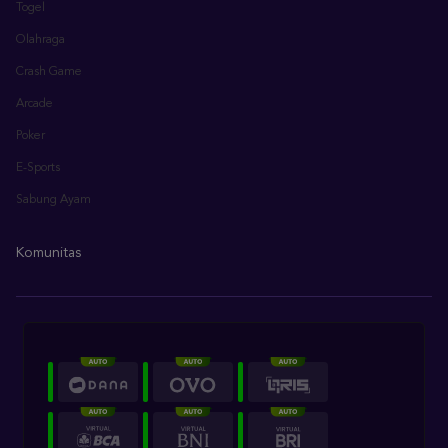
Togel
Olahraga
Crash Game
Arcade
Poker
E-Sports
Sabung Ayam
Komunitas